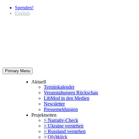
Spenden!
English
Primary Menu
Aktuell
Termin­ka­lender
Veran­stal­tungen Rückschau
LibMod in den Medien
Newsletter
Presse­mel­dungen
Projekt­seiten
> Narrativ-Check
> Ukraine verstehen
> Russland verstehen
> O[s]tklick