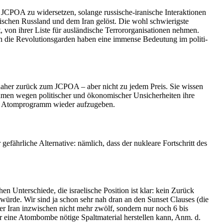
CPOA zu wider­setzen, solange russische-iranische Inter­ak­tionen
schen Russland und dem Iran gelöst. Die wohl schwie­rigste
von ihrer Liste für auslän­dische Terror­or­ga­ni­sa­tionen nehmen.
nn die Revolu­ti­ons­garden haben eine immense Bedeutung im politi­
len daher zurück zum JCPOA – aber nicht zu jedem Preis. Sie wissen
hmen wegen politi­scher und ökono­mi­scher Unsicher­heiten ihre
rem Atompro­gramm wieder aufzugeben.
efähr­liche Alter­native: nämlich, dass der nukleare Fortschritt des
n Unter­schiede, die israe­lische Position ist klar: kein Zurück
ürde. Wir sind ja schon sehr nah dran an den Sunset Clauses (die
r Iran inzwi­schen nicht mehr zwölf, sondern nur noch 6 bis
 eine Atombombe nötige Spalt­ma­terial herstellen kann, Anm. d.