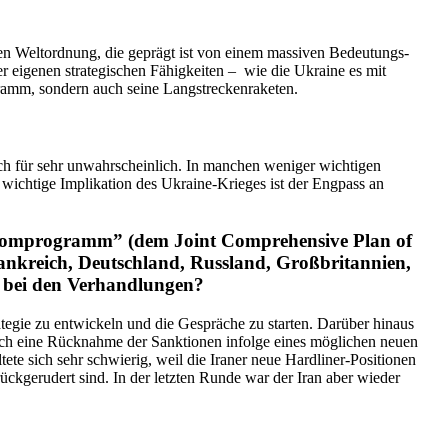
ren Weltordnung, die geprägt ist von einem massiven Bedeu­tungs­
eigenen strate­gi­schen Fähig­keiten – wie die Ukraine es mit
­gramm, sondern auch seine Langstreckenraketen.
e ich für sehr unwahr­scheinlich. In manchen weniger wichtigen
e wichtige Impli­kation des Ukraine-Krieges ist der Engpass an
Atompro­gramm” (dem Joint Compre­hensive Plan of
nk­reich, Deutschland, Russland, Großbri­tannien,
e bei den Verhandlungen?
tegie zu entwi­ckeln und die Gespräche zu starten. Darüber hinaus
durch eine Rücknahme der Sanktionen infolge eines möglichen neuen
tete sich sehr schwierig, weil die Iraner neue Hardliner-Positionen
ck­ge­rudert sind. In der letzten Runde war der Iran aber wieder