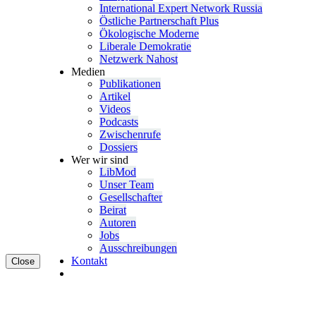
Inter­na­tional Expert Network Russia
Östliche Partner­schaft Plus
Ökolo­gische Moderne
Liberale Demokratie
Netzwerk Nahost
Medien
Publi­ka­tionen
Artikel
Videos
Podcasts
Zwischenrufe
Dossiers
Wer wir sind
LibMod
Unser Team
Gesell­schafter
Beirat
Autoren
Jobs
Ausschrei­bungen
Kontakt
Close