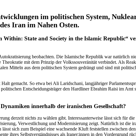
wick­lungen im politi­schen System, Nukle­a
le des Iran im Nahen Osten.
thin: State and Society in the Islamic Republic“ veröf­fe
ne Autokra­ti­sierung beobachten. Die Islamische Republik war natürlich ni
s die Theokratie mit dem Prinzip der Volks­sou­ve­rä­nität verbindet. Als
len Mitteln aus dem politi­schen System gedrängt und sind mit politi­sc
t Halt gemacht. So etwa bei Ali Larid­schani, langjäh­riger Parla­ments­
 politi­schen Entschei­dungs­träger den Hardliner Ebrahim Raisi im Amt s
.
 Dynamiken innerhalb der irani­schen Gesellschaft?
erung derzeit nichts zu wählen gibt. Inter­es­san­ter­weise lässt sich für d
­sierung, Verwest­li­chung und Moder­ni­sierung zeigt. Natürlich ist die i
 lässt sich zum Beispiel eine wachsende Kluft feststellen zwischen de
nte ihres Selbst­ver­ständ­nisses als Iraner:innen in den Vorder­grund rü