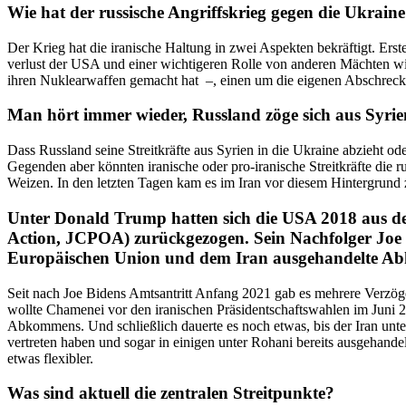
Wie hat der russische Angriffs­krieg gegen die Ukrain
Der Krieg hat die iranische Haltung in zwei Aspekten bekräftigt. Ers
verlust der USA und einer wichti­geren Rolle von anderen Mächten wie
ihren Nukle­ar­waffen gemacht hat –, einen um die eigenen Abschre­cku
Man hört immer wieder, Russland zöge sich aus Syri
Dass Russland seine Streit­kräfte aus Syrien in die Ukraine abzieht ode
Gegenden aber könnten iranische oder pro-iranische Streit­kräfte die r
Weizen. In den letzten Tagen kam es im Iran vor diesem Hinter­grund
Unter Donald Trump hatten sich die USA 2018 aus der
Action, JCPOA) zurück­ge­zogen. Sein Nachfolger Joe
Europäi­schen Union und dem Iran ausge­han­delte Ab
Seit nach Joe Bidens Amtsan­tritt Anfang 2021 gab es mehrere Verzö­g
wollte Chamenei vor den irani­schen Präsi­dent­schafts­wahlen im Jun
Abkommens. Und schließlich dauerte es noch etwas, bis der Iran unter R
vertreten haben und sogar in einigen unter Rohani bereits ausge­han­d
etwas flexibler.
Was sind aktuell die zentralen Streitpunkte?