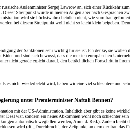
 russische Außen­mi­nister Sergej Lawrow an, sich einer Rückkehr zum J
. Dieser Streit­punkt wurde in meinen Augen aber nach Gesprächen zwi
nis­tration wird sie höchst­wahr­scheinlich nicht, wie vom Iran gefordert, 
 werden bei diesem Streit­punkt wohl nicht so leicht klein beigeben. De
 Beendigung der Sanktionen sehr wichtig für sie ist. Ich denke, sie wol
ch Biden und sind sich bewusst, dass die meisten europäi­schen Unter­ne
ner nicht gerade erpicht darauf, den beträcht­lichen Fortschritt in ih
s es nicht wieder­belebt wird, haben wir eine viel schlechtere und sehr g
gierung unter Premier­mi­nister Naftali Bennett?
tion mit der US-Adminis­tration. Inhaltlich aber gibt es keine wirkliche
ter Deal war, sondern ein neues Abkommen wohl noch schlechter sein w
­kungen automa­tisch wegfallen werden, Anm. d. Red.). Zudem bleibt de
ossen wird (dt. „Durch­bruch“, der Zeitpunkt, an dem der Iran das für