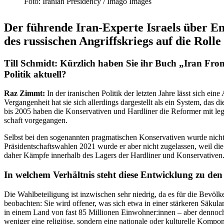
Foto: Iranian Presi­dency /​ Imago Images
Der führende Iran-Experte Israels über Ent
des russi­schen Angriffs­kriegs auf die Rol
Till Schmidt: Kürzlich haben Sie ihr Buch „Iran From Wi
Politik aktuell?
Raz Zimmt:
In der irani­schen Politik der letzten Jahre lässt sich ei
Vergan­genheit hat sie sich aller­dings darge­stellt als ein System, da
bis 2005 haben die Konser­va­tiven und Hardliner die Reformer mit lega
schaft vorgegangen.
Selbst bei den sogenannten pragma­ti­schen Konser­va­tiven wurde nich
Präsi­dent­schafts­wahlen 2021 wurde er aber nicht zugelassen, weil die
daher Kämpfe innerhalb des Lagers der Hardliner und Konservativen
In welchem Verhältnis steht diese Entwicklung zu den
Die Wahlbe­tei­ligung ist inzwi­schen sehr niedrig, da es für die Bevöl­k
beobachten: Sie wird offener, was sich etwa in einer stärkeren Säkula­ri
in einem Land von fast 85 Millionen Einwohner:innen – aber dennoch
weniger eine religiöse, sondern eine nationale oder kultu­relle Kompo­ne