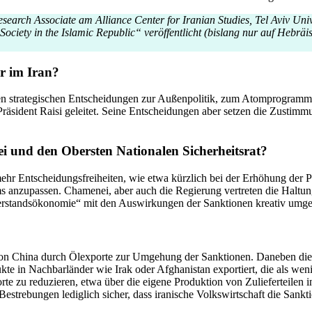
Research Associate am Alliance Center for Iranian Studies, Tel Aviv Uni
Society in the Islamic Republic“ veröf­fent­licht (bislang nur auf Hebr
er im Iran?
n strate­gi­schen Entschei­dungen zur Außen­po­litik, zum Atompro­gramm o
Präsident Raisi geleitet. Seine Entschei­dungen aber setzen die Zusti
i und den Obersten Natio­nalen Sicherheitsrat?
mehr Entschei­dungs­frei­heiten, wie etwa kürzlich bei der Erhöhung der Pr
 anzupassen. Chamenei, aber auch die Regierung vertreten die Haltun
tands­öko­nomie“ mit den Auswir­kungen der Sanktionen kreativ umgeh
on China durch Ölexporte zur Umgehung der Sanktionen. Daneben die Div
kte in Nachbar­länder wie Irak oder Afgha­nistan expor­tiert, die als
u reduzieren, etwa über die eigene Produktion von Zulie­fer­teilen in d
Bestre­bungen lediglich sicher, dass iranische Volks­wirt­schaft die San