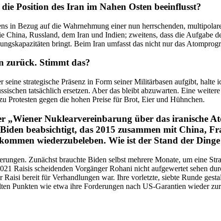
e die Position des Iran im Nahen Osten beeinflusst?
tens in Bezug auf die Wahrnehmung einer nun herrschenden, multi­po­la
 China, Russland, dem Iran und Indien; zweitens, dass die Aufgabe der 
ngs­ka­pa­zi­täten bringt. Beim Iran umfasst das nicht nur das Atompro
en zurück. Stimmt das?
r seine strate­gische Präsenz in Form seiner Militär­basen aufgibt, halt
ussi­schen tatsächlich ersetzen. Aber das bleibt abzuwarten. Eine weiter
 zu Protesten gegen die hohen Preise für Brot, Eier und Hühnchen.
 „Wiener Nukle­ar­ver­ein­barung über das iranische 
 Biden beabsichtigt, das 2015 zusammen mit China, Fra
kommen wieder­zu­be­leben. Wie ist der Stand der Ding
e­rungen. Zunächst brauchte Biden selbst mehrere Monate, um eine Stra
i 2021 Raisis schei­denden Vorgänger Rohani nicht aufge­wertet sehen 
aisi bereit für Verhand­lungen war. Ihre vorletzte, siebte Runde gestal
elten Punkten wie etwa ihre Forde­rungen nach US-Garantien wieder zurü