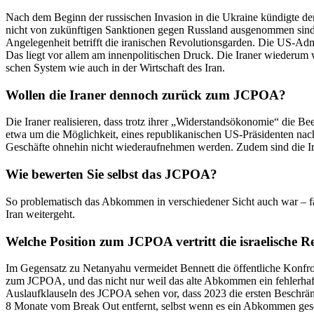
Nach dem Beginn der russi­schen Invasion in die Ukraine kündigte der
nicht von zukünf­tigen Sanktionen gegen Russland ausge­nommen sind
Angele­genheit betrifft die irani­schen Revolu­ti­ons­garden. Die US-Admi
Das liegt vor allem am innen­po­li­ti­schen Druck. Die Iraner wiederum
schen System wie auch in der Wirtschaft des Iran.
Wollen die Iraner dennoch zurück zum JCPOA?
Die Iraner reali­sieren, dass trotz ihrer „Wider­stands­öko­nomie“ die
etwa um die Möglichkeit, eines republi­ka­ni­schen US-Präsi­denten na
Geschäfte ohnehin nicht wieder­auf­nehmen werden. Zudem sind die Ira
Wie bewerten Sie selbst das JCPOA?
So proble­ma­tisch das Abkommen in verschie­dener Sicht auch war – fall
Iran weitergeht.
Welche Position zum JCPOA vertritt die israe­lische Re
Im Gegensatz zu Netanyahu vermeidet Bennett die öffent­liche Konfron­ta
zum JCPOA, und das nicht nur weil das alte Abkommen ein fehler­haf
Auslauf­klauseln des JCPOA sehen vor, dass 2023 die ersten Beschrän
8 Monate vom Break Out entfernt, selbst wenn es ein Abkommen geschl