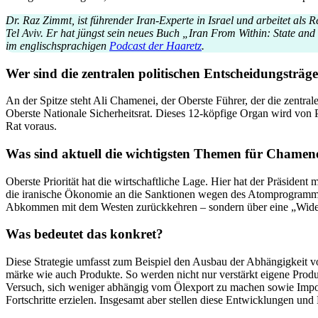
Dr. Raz Zimmt, ist führender Iran-Experte in Israel und arbeitet als 
Tel Aviv
. Er hat jüngst sein neues Buch „Iran From Within: State and 
im englisch­spra­chigen
Podcast der Haaretz
.
Wer sind die zentralen politi­schen Entschei­dungs­träg
An der Spitze steht Ali Chamenei, der Oberste Führer, der die zentrale
Oberste Nationale Sicher­heitsrat. Dieses 12-köpfige Organ wird von 
Rat voraus.
Was sind aktuell die wichtigsten Themen für Chamene
Oberste Priorität hat die wirtschaft­liche Lage. Hier hat der Präsident 
die iranische Ökonomie an die Sanktionen wegen des Atompro­gramms
Abkommen mit dem Westen zurück­kehren – sondern über eine „Wider­s
Was bedeutet das konkret?
Diese Strategie umfasst zum Beispiel den Ausbau der Abhän­gigkeit v
märke wie auch Produkte. So werden nicht nur verstärkt eigene Produ
Versuch, sich weniger abhängig vom Ölexport zu machen sowie Importe z
Fortschritte erzielen. Insgesamt aber stellen diese Entwick­lungen und 