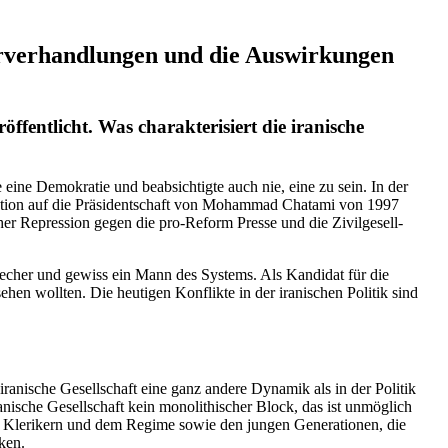
r­ver­hand­lungen und die Auswir­kungen
nt­licht. Was charak­te­ri­siert die iranische
e eine Demokratie und beabsich­tigte auch nie, eine zu sein. In der
 Reaktion auf die Präsi­dent­schaft von Mohammad Chatami von 1997
her Repression gegen die pro-Reform Presse und die Zivil­ge­sell­
sprecher und gewiss ein Mann des Systems. Als Kandidat für die
ehen wollten. Die heutigen Konflikte in der irani­schen Politik sind
ie iranische Gesell­schaft eine ganz andere Dynamik als in der Politik
ranische Gesell­schaft kein monoli­thi­scher Block, das ist unmöglich
n Klerikern und dem Regime sowie den jungen Genera­tionen, die
cken.