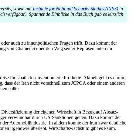
versity, sowie am
Institute for National Security Studies (INSS)
in
äisch verfügbar). Spannende Einblicke in das Buch gab es kürzlich
der auch zu innen­po­li­ti­schen Fragen trifft. Dazu kommt der
mmung von Chamenei über den Weg seiner Reprä­sen­tanten im
eise für staatlich subven­tio­nierte Produkte. Aktuell geht es darum,
g, dass der Iran nicht vorschnell zum JCPOA oder einem anderen
en sollte.
er­si­fi­zierung der eigenen Wirtschaft in Bezug auf Absatz­
 weniger verwundbar durch US-Sanktionen gelten. Dazu kommt der
er Automo­bil­in­dustrie. In alldem konnte der Iran zwar deutliche
ktionen irgendwie überlebt. Wirtschafts­wachstum gibt es kaum.