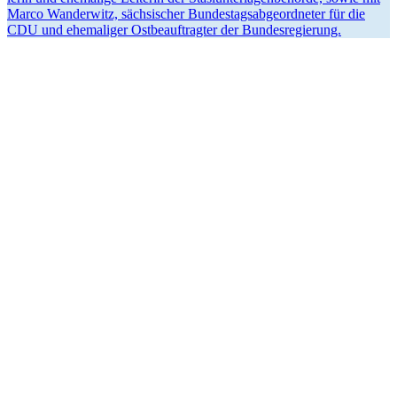
Marco Wanderwitz, sächsi­scher Bundes­tags­ab­ge­ord­neter für die
CDU und ehema­liger Ostbe­auf­tragter der Bundesregierung.