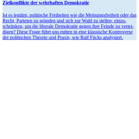
Zielkon­flikte der wehrhaften Demokratie
Ist es legitim, politische Freiheiten wie die Meinungs­freiheit oder das
Recht, Parteien zu gründen und sich zur Wahl zu stellen, einzu­
schränken, um die liberale Demokratie gegen ihre Feinde zu vertei­
digen? Diese Frage führt uns mitten in eine klassische Kontro­verse
der politi­schen Theorie und Praxis, wie Ralf Fücks analysiert.