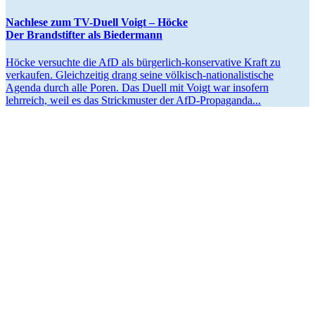
Nachlese zum TV-Duell Voigt – Höcke
Der Brand­stifter als Biedermann
Höcke versuchte die AfD als bürgerlich-konser­­vative Kraft zu
verkaufen. Gleich­zeitig drang seine völkisch-natio­na­­lis­­tische
Agenda durch alle Poren. Das Duell mit Voigt war insofern
lehrreich, weil es das Strick­muster der AfD-Propaganda...