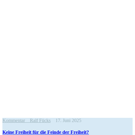
Kommentar
Ralf Fücks
17. Juni 2025
Keine Freiheit für die Feinde der Freiheit?