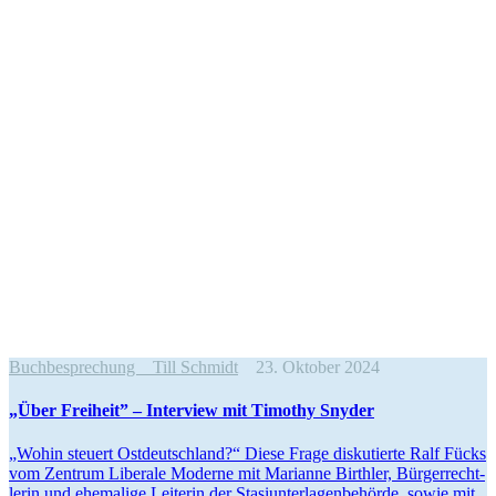
Buchbesprechung
Till Schmidt
23. Oktober 2024
„Über Freiheit” – Interview mit Timothy Snyder
„Wohin steuert Ostdeutschland?“ Diese Frage disku­tierte Ralf Fücks
vom Zentrum Liberale Moderne mit Marianne Birthler, Bürger­recht­
lerin und ehemalige Leiterin der Stasi­un­ter­la­gen­be­hörde, sowie mit