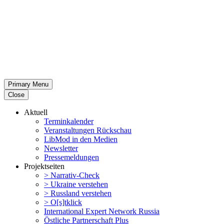
Primary Menu
Close
Aktuell
Termin­ka­lender
Veran­stal­tungen Rückschau
LibMod in den Medien
Newsletter
Presse­mel­dungen
Projekt­seiten
> Narrativ-Check
> Ukraine verstehen
> Russland verstehen
> O[s]tklick
Inter­na­tional Expert Network Russia
Östliche Partner­schaft Plus