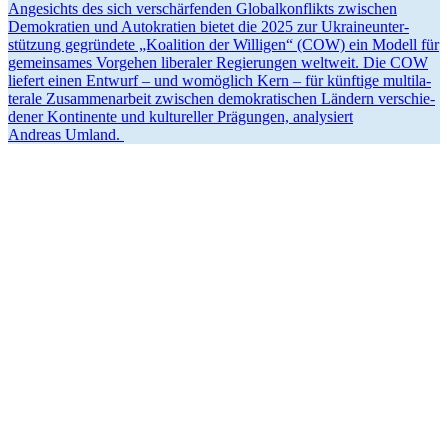
Angesichts des sich verschär­fenden Global­kon­flikts zwischen
Demokratien und Autokratien bietet die 2025 zur Ukrai­ne­un­ter­
stützung gegründete „Koalition der Willigen“ (COW) ein Modell für
gemein­sames Vorgehen liberaler Regie­rungen weltweit. Die COW
liefert einen Entwurf – und womöglich Kern – für künftige multi­la­
terale Zusam­men­arbeit zwischen demokra­ti­schen Ländern verschie­
dener Konti­nente und kultu­reller Prägungen, analy­siert
Andreas Umland.