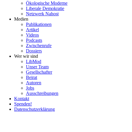
Ökolo­gische Moderne
Liberale Demokratie
Netzwerk Nahost
Medien
Publi­ka­tionen
Artikel
Videos
Podcasts
Zwischenrufe
Dossiers
Wer wir sind
LibMod
Unser Team
Gesell­schafter
Beirat
Autoren
Jobs
Ausschrei­bungen
Kontakt
Spenden!
Daten­schutz­er­klärung