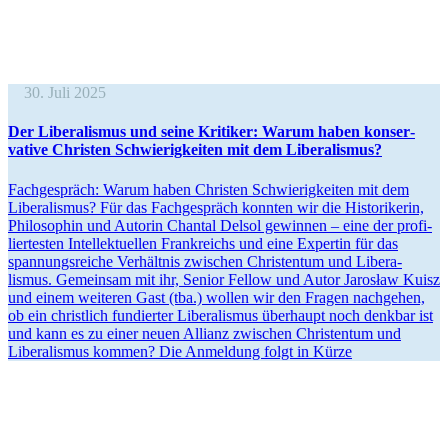
30. Juli 2025
Der Libera­lismus und seine Kritiker: Warum haben konser­
vative Christen Schwie­rig­keiten mit dem Liberalismus?
Fachge­spräch: Warum haben Christen Schwie­rig­keiten mit dem
Libera­lismus? Für das Fachge­spräch konnten wir die Histo­ri­kerin,
Philo­sophin und Autorin Chantal Delsol gewinnen – eine der profi­
lier­testen Intel­lek­tu­ellen Frank­reichs und eine Expertin für das
spannungs­reiche Verhältnis zwischen Chris­tentum und Libera­
lismus. Gemeinsam mit ihr, Senior Fellow und Autor Jarosław Kuisz
und einem weiteren Gast (tba.) wollen wir den Fragen nachgehen,
ob ein christlich fundierter Libera­lismus überhaupt noch denkbar ist
und kann es zu einer neuen Allianz zwischen Chris­tentum und
Libera­lismus kommen? Die Anmeldung folgt in Kürze