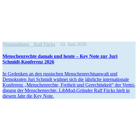
Veranstaltung
Ralf Fücks
10. Juni 2026
Menschen­rechte damals und heute – Key Note zur Juri
Schmidt-Konferenz 2026
In Gedenken an den russi­schen Menschen­rechts­anwalt und
Demokraten Juri Schmidt widmet sich die jährliche inter­na­tionale
Konferenz „Menschen­rechte, Freiheit und Gerech­tigkeit“ der Vertei­
digung der Menschen­rechte. LibMod-Gründer Ralf Fücks hielt in
diesem Jahr die Key Note.