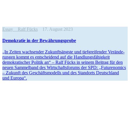
Essay
Ralf Fücks
17. August 2023
Demokratie in der Bewährungsprobe
„In Zeiten wachsender Zukunfts­ängste und tiefgrei­fender Verän­de­
rungen kommt es entscheidend auf die Handlungs­fä­higkeit
demokra­ti­scher Politik an“ – Ralf Fücks in seinem Beitrag für den
neuen Sammelband des Wirtschafts­forums der SPD: „Future­nomics
– Zukunft des Geschäfts­mo­dells und des Standorts Deutschland
und Europa“.