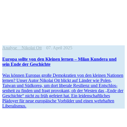
Analyse
Nikolai Ott
07. April 2025
Europa sollte von den Kleinen lernen – Milan Kundera und
sein Ende der Geschichte
Was können Europas große Demokratien von den kleinen Nationen
lernen? Unser Autor Nikolai Ott blickt auf Länder wie Polen,
Taiwan und Südkorea, um dort liberale Resilienz und Entschlos­
senheit zu finden und fragt provokant, ob der Westen das „Ende der
Geschichte“ nicht zu früh gefeiert hat. Ein leiden­schaft­liches
Plädoyer für neue europäische Vorbilder und einen wehrhaften
Liberalismus.