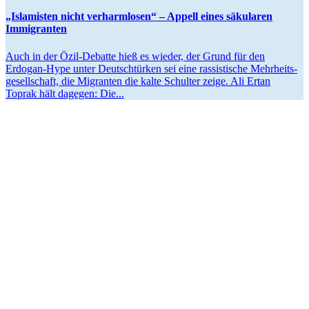
„Islamisten nicht verharm­losen“ – Appell eines säkularen
Immigranten
Auch in der Özil-Debatte hieß es wieder, der Grund für den
Erdogan-Hype unter Deutsch­türken sei eine rassis­tische Mehrheits­
ge­sell­schaft, die Migranten die kalte Schulter zeige. Ali Ertan
Toprak hält dagegen: Die...