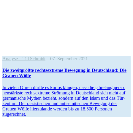
Analyse
Till Schmidt
07. September 2021
Die zweit­größte rechts­extreme Bewegung in Deutschland: Die
Grauen Wölfe
In vielen Ohren dürfte es kurios klingen, dass die jah­re­lang per­so­
nen­stärkste rechts­ex­treme Strö­mung in Deutsch­land sich nicht auf
ger­ma­ni­sche Mythen bezieht, sondern auf den Islam und das Tür­
ken­tum. Der ras­sis­ti­schen und anti­se­mi­ti­schen Bewe­gung der
Grauen Wölfe hier­zu­lande werden bis zu 18.500 Per­so­nen
zugerechnet.