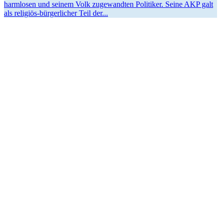
harmlosen und seinem Volk zugewandten Politiker. Seine AKP galt
als religiös-bürger­­licher Teil der...