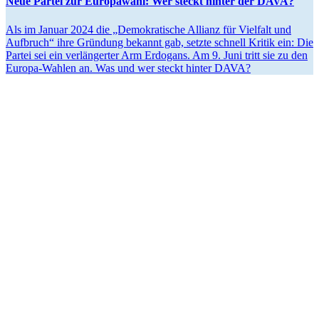
Neue Partei zur Europawahl: Wer steckt hinter der DAVA?
Als im Januar 2024 die „Demokra­tische Allianz für Vielfalt und
Aufbruch“ ihre Gründung bekannt gab, setzte schnell Kritik ein: Die
Partei sei ein verlän­gerter Arm Erdogans. Am 9. Juni tritt sie zu den
Europa-Wahlen an. Was und wer steckt hinter DAVA?