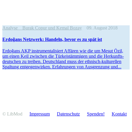
Analyse
Burak Copur und Kemal Bozay
09. August 2018
Erdoğans Netzwerk: Handeln, bevor es zu spät ist
Erdoğans AKP instru­men­ta­li­siert Affären wie die um Mesut Özil,
um einen Keil zwischen die Türkei­stäm­migen und die Herkunfts­
deut­schen zu treiben. Deutschland muss der ethnisch-kultu­­rellen
Spaltung entge­gen­wirken. Erfah­rungen von Ausgrenzung und...
© LibMod
Impressum
Daten­schutz
Spenden!
Kontakt