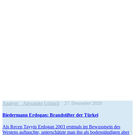
Analyse
Alexander Görlach
27. Dezember 2020
Biedermann Erdogan: Brand­stifter der Türkei
Als Recep Tayyip Erdogan 2003 erstmals im Bewusstsein des
Westens auftauchte, unter­schätzte man ihn als boden­stän­digen aber