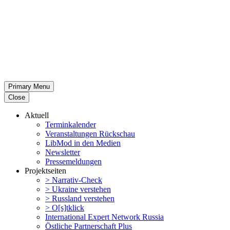
Primary Menu
Close
Aktuell
Termin­ka­lender
Veran­stal­tungen Rückschau
LibMod in den Medien
Newsletter
Presse­mel­dungen
Projekt­seiten
> Narrativ-Check
> Ukraine verstehen
> Russland verstehen
> O[s]tklick
Inter­na­tional Expert Network Russia
Östliche Partner­schaft Plus