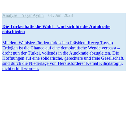
Analyse
Yaşar Aydın
01. Juni 2023
Die Türkei hatte die Wahl – Und sich für die Autokratie
entschieden
Mit dem Wahlsieg für den türki­schen Präsident Recep Tayyip
Erdoğan ist die Chance auf eine demokra­tische Wende verpasst –
droht nun der Türkei, vollends in die Autokratie abzugleiten. Die
Hoffnungen auf eine solida­rische, gerechtere und freie Gesell­schaft,
sind durch die Niederlage von Heraus­for­derer Kemal Kılıç­da­roğlu,
nicht erfüllt worden.