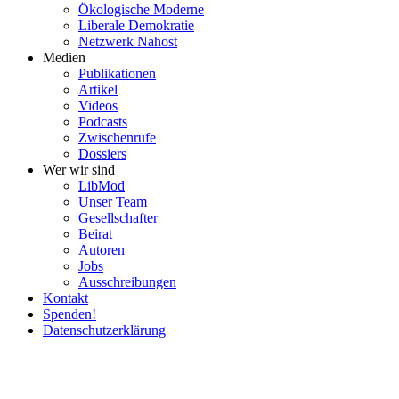
Ökolo­gische Moderne
Liberale Demokratie
Netzwerk Nahost
Medien
Publi­ka­tionen
Artikel
Videos
Podcasts
Zwischenrufe
Dossiers
Wer wir sind
LibMod
Unser Team
Gesell­schafter
Beirat
Autoren
Jobs
Ausschrei­bungen
Kontakt
Spenden!
Daten­schutz­er­klärung