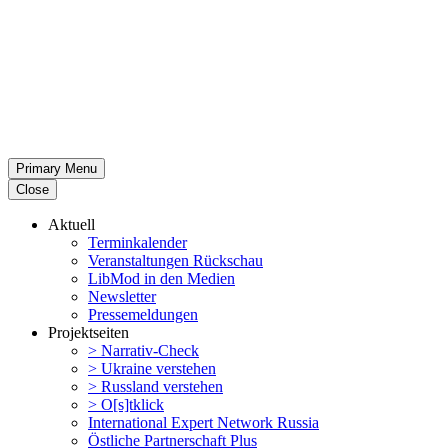
Primary Menu
Close
Aktuell
Termin­ka­lender
Veran­stal­tungen Rückschau
LibMod in den Medien
Newsletter
Presse­mel­dungen
Projekt­seiten
> Narrativ-Check
> Ukraine verstehen
> Russland verstehen
> O[s]tklick
Inter­na­tional Expert Network Russia
Östliche Partner­schaft Plus