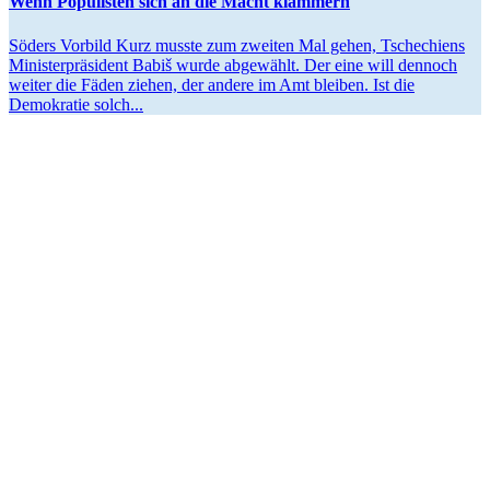
Wenn Populisten sich an die Macht klammern
Söders Vorbild Kurz musste zum zweiten Mal gehen, Tsche­chiens
Minis­ter­prä­sident Babiš wurde abgewählt. Der eine will dennoch
weiter die Fäden ziehen, der andere im Amt bleiben. Ist die
Demokratie solch...