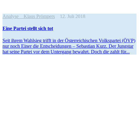
Analyse
Klaus Prömpers
12. Juli 2018
Eine Partei stellt sich tot
Seit ihrem Wahlsieg trifft in der Öster­rei­chi­schen Volks­partei (ÖVP)
nur noch Einer die Entschei­dungen – Sebastian Kurz. Der Jungstar
hat seine Partei vor dem Untergang bewahrt. Doch die zahlt für...