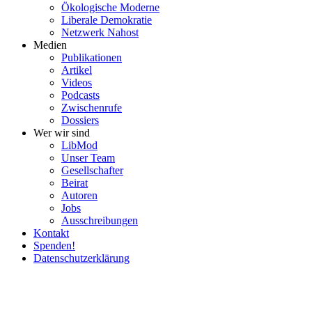
Ökolo­gische Moderne
Liberale Demokratie
Netzwerk Nahost
Medien
Publi­ka­tionen
Artikel
Videos
Podcasts
Zwischenrufe
Dossiers
Wer wir sind
LibMod
Unser Team
Gesell­schafter
Beirat
Autoren
Jobs
Ausschrei­bungen
Kontakt
Spenden!
Daten­schutz­er­klärung