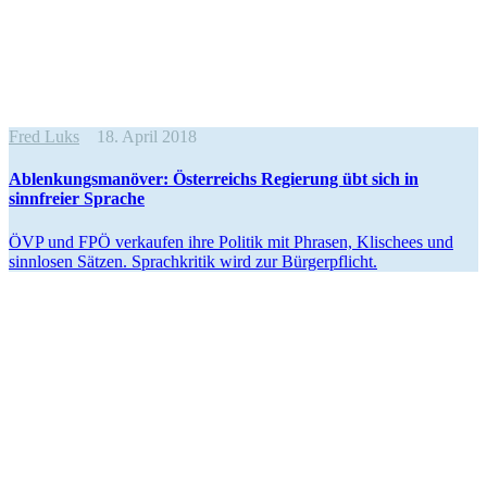
Fred Luks
18. April 2018
Ablen­kungs­ma­növer: Öster­reichs Regierung übt sich in
sinnfreier Sprache
ÖVP und FPÖ verkaufen ihre Politik mit Phrasen, Klischees und
sinnlosen Sätzen. Sprach­kritik wird zur Bürgerpflicht.