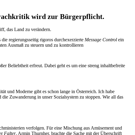
ch­kritik wird zur Bürgerpflicht.
iff, das Land zu verändern.
 regie­rungs­seitig rigoros durch­ex­er­zierte
Message Control
ein
annten Ausmaß zu steuern und zu kontrollieren
ßer Beliebtheit erfreut. Dabei geht es um eine streng inhalt­be­freite
lität und Moderne gibt es schon lange in Öster­reich. Ich habe
nd die Zuwan­derung in unser Sozial­system zu stoppen. Wie all das
ie Fachmi­nis­terien verfolgen. Für eine Mischung aus Amüsement und
er
Falter
, Armin Thurnher, brachte die Sache mit der Überschrift