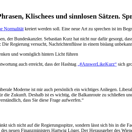
rasen, Klischees und sinnlosen Sätzen. Spra
e Norma­lität
kreiert werden soll. Eine neue Art zu sprechen ist im Begr
 der Bundes­kanzler. Sebastian Kurz hat nicht nur dafür gesorgt, dass die
 ist: Die Regierung versucht, Nachrich­ten­flüsse in einem bislang unbek
lenken und womöglich hinters Licht führen
ant­wortung auch erreicht, dass der Hashtag
„#Answer­Li­keKurz“
sich gro
liberale Moderne ist mir auch persönlich ein wichtiges Anliegen. Libera­
ür die Zukunft. Deshalb ist es wichtig, die Balkan­route zu schließen u
verständlich, dass Sie diese Frage aufwerfen.“
hränkt sich nicht auf die Regie­rungs­spitze, sondern lässt sich bis in d
des neuen Finanz­mi­nisters Hartwig Löger. Der Heraus­geber des Wien