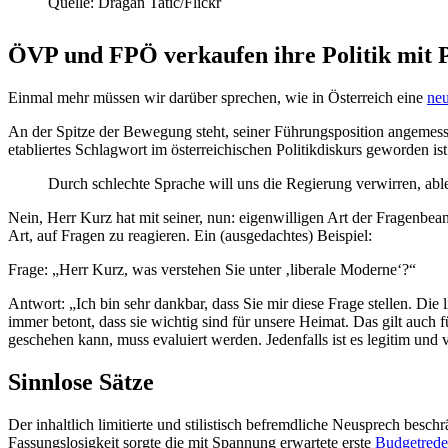
Quelle: Dragan Tatic/​Flickr
ÖVP und FPÖ verkaufen ihre Politik mit Ph
Einmal mehr müssen wir darüber sprechen, wie in Öster­reich eine
neu
An der Spitze der Bewegung steht, seiner Führungs­po­sition angemessen,
etabliertes Schlagwort im öster­rei­chi­schen Politik­diskurs geworden
Durch schlechte Sprache will uns die Regierung verwirren, ab
Nein, Herr Kurz hat mit seiner, nun: eigen­wil­ligen Art der Fragen­be­
Art, auf Fragen zu reagieren. Ein (ausge­dachtes) Beispiel:
Frage: „Herr Kurz, was verstehen Sie unter ‚liberale Moderne‘?“
Antwort: „Ich bin sehr dankbar, dass Sie mir diese Frage stellen. Die 
immer betont, dass sie wichtig sind für unsere Heimat. Das gilt auch f
geschehen kann, muss evaluiert werden. Jeden­falls ist es legitim und 
Sinnlose Sätze
Der inhaltlich limitierte und stilis­tisch befremd­liche Neusprech besc
Fassungs­lo­sigkeit sorgte die mit Spannung erwartete erste
Budgetrede