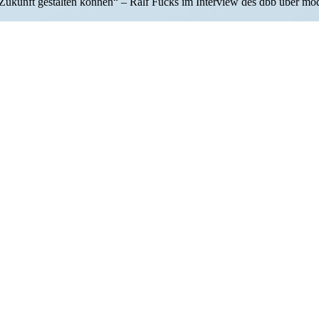
Zukunft gestalten können“ – Ralf Fücks im Interview des dbb über moderne