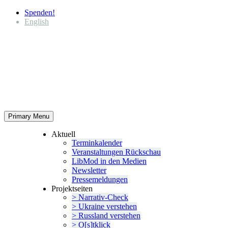
Spenden!
English
Primary Menu
Aktuell
Termin­ka­lender
Veran­stal­tungen Rückschau
LibMod in den Medien
Newsletter
Presse­mel­dungen
Projekt­seiten
> Narrativ-Check
> Ukraine verstehen
> Russland verstehen
> O[s]tklick