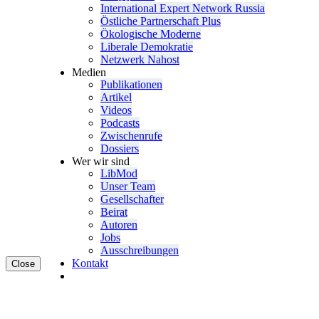
Inter­na­tional Expert Network Russia
Östliche Partner­schaft Plus
Ökolo­gische Moderne
Liberale Demokratie
Netzwerk Nahost
Medien
Publi­ka­tionen
Artikel
Videos
Podcasts
Zwischenrufe
Dossiers
Wer wir sind
LibMod
Unser Team
Gesell­schafter
Beirat
Autoren
Jobs
Ausschrei­bungen
Kontakt
Close