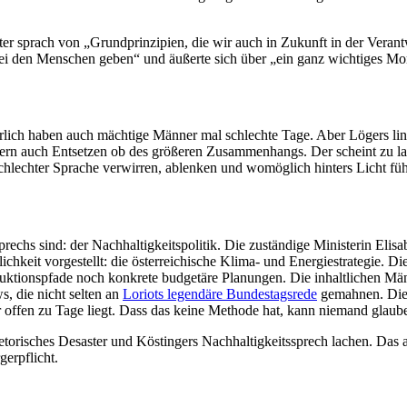
er sprach von „Grund­prin­zipien, die wir auch in Zukunft in der Vera
bei den Menschen geben“ und äußerte sich über „ein ganz wichtiges Mo
rlich haben auch mächtige Männer mal schlechte Tage. Aber Lögers lingu­i
ern auch Entsetzen ob des größeren Zusam­men­hangs. Der scheint zu laut
chlechter Sprache verwirren, ablenken und womöglich hinters Licht füh
echs sind: der Nachhal­tig­keits­po­litik. Die zuständige Minis­terin El
­lichkeit vorge­stellt: die öster­rei­chische Klima- und Energie­stra­tegie
uk­ti­ons­pfade noch konkrete budgetäre Planungen. Die inhalt­lichen Mä
s, die nicht selten an
Loriots legendäre Bundes­tagsrede
gemahnen. Die sy
r offen zu Tage liegt. Dass das keine Methode hat, kann niemand glauben
­ri­sches Desaster und Köstingers Nachhal­tig­keits­sprech lachen. Das ab
gerpflicht.