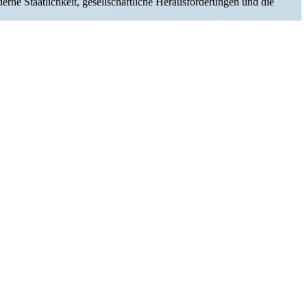
 Staat­lichkeit, gesell­schaft­liche Heraus­for­de­rungen und die