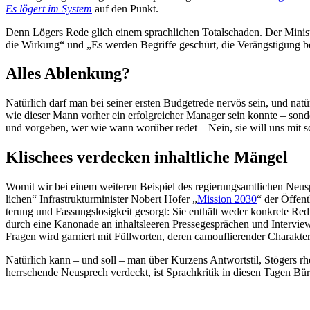
Es lögert im System
auf den Punkt.
Denn Lögers Rede glich einem sprach­lichen Total­schaden. Der Minist
die Wirkung“ und „Es werden Begriffe geschürt, die Verängs­tigung 
Alles Ablenkung?
Natürlich darf man bei seiner ersten Budgetrede nervös sein, und natü
wie dieser Mann vorher ein erfolg­reicher Manager sein konnte – sond
und vorgeben, wer wie wann worüber redet – Nein, sie will uns mit s
Klischees verdecken inhalt­liche Mängel
Womit wir bei einem weiteren Beispiel des regie­rungs­amt­lichen Neuspr
lichen“ Infra­struk­tur­mi­nister Nobert Hofer „
Mission 2030
“ der Öffent
terung und Fassungs­lo­sigkeit gesorgt: Sie enthält weder konkrete Red
durch eine Kanonade an inhalts­leeren Presse­ge­sprächen und Inter­view
Fragen wird garniert mit Füllworten, deren camou­flie­render Charakte
Natürlich kann – und soll – man über Kurzens Antwortstil, Stögers rheto
herrschende Neusprech verdeckt, ist Sprach­kritik in diesen Tagen Bür