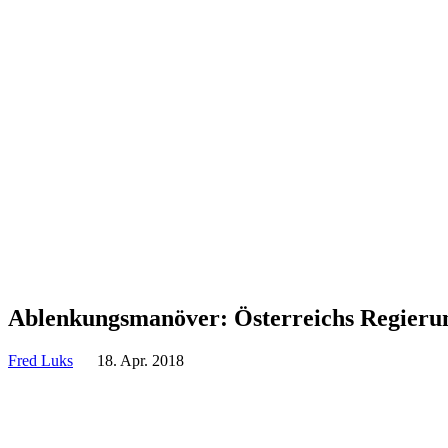
Ablen­kungs­ma­növer: Öster­reichs Regieru
Fred Luks
18. Apr. 2018