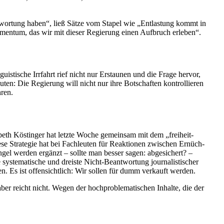
nt­wortung haben“, ließ Sätze vom Stapel wie „Entlastung kommt in
mentum, das wir mit dieser Regierung einen Aufbruch erleben“.
s­tische Irrfahrt rief nicht nur Erstaunen und die Frage hervor,
en: Die Regierung will nicht nur ihre Botschaften kontrol­lieren
ren.
isabeth Köstinger hat letzte Woche gemeinsam mit dem „freiheit­
. Diese Strategie hat bei Fachleuten für Reaktionen zwischen Ernüch­
ngel werden ergänzt – sollte man besser sagen: abgesi­chert? –
ste­ma­tische und dreiste Nicht-Beant­wortung journa­lis­ti­scher
. Es ist offen­sichtlich: Wir sollen für dumm verkauft werden.
er reicht nicht. Wegen der hochpro­ble­ma­ti­schen Inhalte, die der