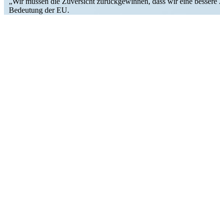
„Wir müssen die Zuver­sicht zurück­ge­winnen, dass wir eine bessere 
Bedeutung der EU.