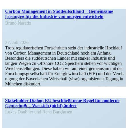
Carbon Management in Süddeutschland – Gemeinsame
Lösungen für die Industrie von morgen entwickeln
Veran­staltung
Bruno Naredo
27. Juli 2026
Trotz regula­to­ri­schen Fortschritten steht der indus­trielle Hochlauf
von Carbon Management in Deutschland noch am Anfang.
Besonders die süddeut­schen Länder mit starker Industrie und
langen Wegen zu Offshore-CO2-Speichern stehen vor wichtigen
Weichen­stel­lungen. Diese haben wir auf einer gemeinsam mit der
Forschungs­ge­sell­schaft für Energie­wirt­schaft (FfE) und der Verei­
nigung der Bayeri­schen Wirtschaft (vbw) organi­sierten Tagung in
München diskutiert.
Stake­holder Dialog: EU beschließt neue Regel für moderne
Gentechnik – Was sich (nicht) ändert
Veran­staltung
Lukas Daubner und Rena Barghusen