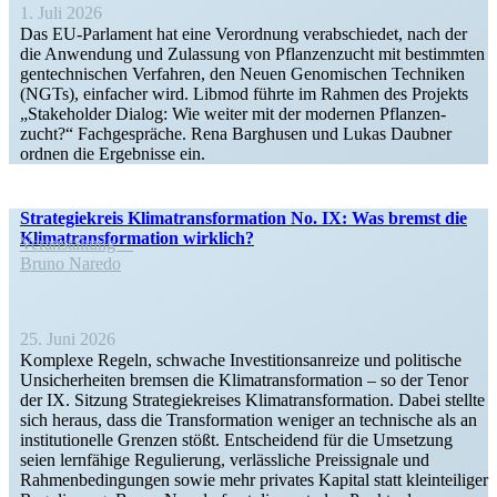
1. Juli 2026
Das EU-Parlament hat eine Verordnung verab­schiedet, nach der
die Anwendung und Zulassung von Pflan­zen­zucht mit bestimmten
gentech­ni­schen Verfahren, den Neuen Genomi­schen Techniken
(NGTs), einfacher wird. Libmod führte im Rahmen des Projekts
„Stake­holder Dialog: Wie weiter mit der modernen Pflan­zen­
zucht?“ Fachge­spräche. Rena Barghusen und Lukas Daubner
ordnen die Ergeb­nisse ein.
Strate­gie­kreis Klima­trans­for­mation No. IX: Was bremst die
Klima­trans­for­mation wirklich?
Veran­staltung
Bruno Naredo
25. Juni 2026
Komplexe Regeln, schwache Inves­ti­ti­ons­an­reize und politische
Unsicher­heiten bremsen die Klima­trans­for­mation – so der Tenor
der IX. Sitzung Strate­gie­kreises Klima­trans­for­mation. Dabei stellte
sich heraus, dass die Trans­for­mation weniger an technische als an
insti­tu­tio­nelle Grenzen stößt. Entscheidend für die Umsetzung
seien lernfähige Regulierung, verläss­liche Preis­si­gnale und
Rahmen­be­din­gungen sowie mehr privates Kapital statt klein­tei­liger