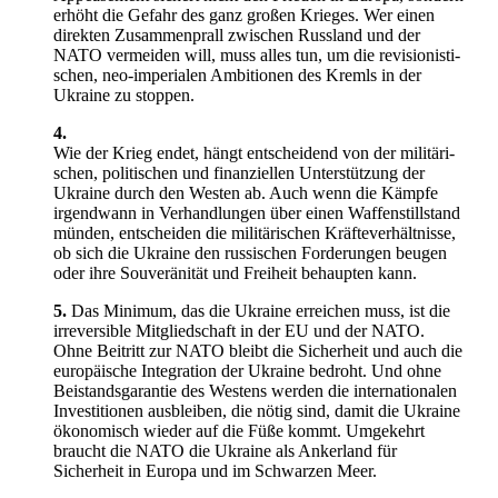
erhöht die Gefahr des ganz großen Krieges. Wer einen
direkten Zusam­men­prall zwischen Russland und der
NATO vermeiden will, muss alles tun, um die revisio­nis­ti­
schen, neo-imperialen Ambitionen des Kremls in der
Ukraine zu stoppen.
4.
Wie der Krieg endet, hängt entscheidend von der militä­ri­
schen, politi­schen und finan­zi­ellen Unter­stützung der
Ukraine durch den Westen ab. Auch wenn die Kämpfe
irgendwann in Verhand­lungen über einen Waffen­still­stand
münden, entscheiden die militä­ri­schen Kräfte­ver­hält­nisse,
ob sich die Ukraine den russi­schen Forde­rungen beugen
oder ihre Souve­rä­nität und Freiheit behaupten kann.
5.
Das Minimum, das die Ukraine erreichen muss, ist die
irrever­sible Mitglied­schaft in der EU und der NATO.
Ohne Beitritt zur NATO bleibt die Sicherheit und auch die
europäische Integration der Ukraine bedroht. Und ohne
Beistands­ga­rantie des Westens werden die inter­na­tio­nalen
Inves­ti­tionen ausbleiben, die nötig sind, damit die Ukraine
ökono­misch wieder auf die Füße kommt. Umgekehrt
braucht die NATO die Ukraine als Ankerland für
Sicherheit in Europa und im Schwarzen Meer.