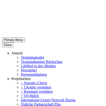
Primary Menu
Close
Aktuell
Termin­ka­lender
Veran­stal­tungen Rückschau
LibMod in den Medien
Newsletter
Presse­mel­dungen
Projekt­seiten
> Narrativ-Check
> Ukraine verstehen
> Russland verstehen
> O[s]tklick
Inter­na­tional Expert Network Russia
Östliche Partner­schaft Plus