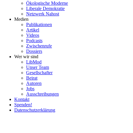
Ökolo­gische Moderne
Liberale Demokratie
Netzwerk Nahost
Medien
Publi­ka­tionen
Artikel
Videos
Podcasts
Zwischenrufe
Dossiers
Wer wir sind
LibMod
Unser Team
Gesell­schafter
Beirat
Autoren
Jobs
Ausschrei­bungen
Kontakt
Spenden!
Daten­schutz­er­klärung