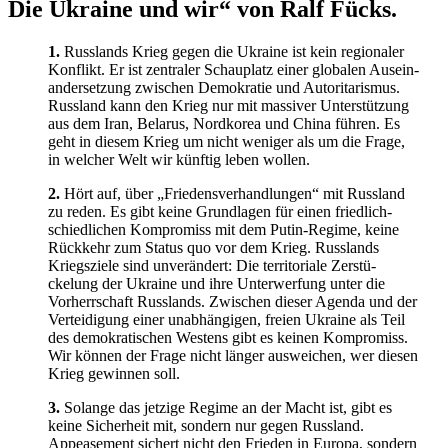
Die Ukraine und wir“ von Ralf Fücks.
1.
Russlands Krieg gegen die Ukraine ist kein regio­naler
Konflikt. Er ist zentraler Schau­platz einer globalen Ausein­
an­der­setzung zwischen Demokratie und Autori­ta­rismus.
Russland kann den Krieg nur mit massiver Unter­stützung
aus dem Iran, Belarus, Nordkorea und China führen. Es
geht in diesem Krieg um nicht weniger als um die Frage,
in welcher Welt wir künftig leben wollen.
2.
Hört auf, über „Friedens­ver­hand­lungen“ mit Russland
zu reden. Es gibt keine Grund­lagen für einen friedlich-
schied­lichen Kompromiss mit dem Putin-Regime, keine
Rückkehr zum Status quo vor dem Krieg. Russlands
Kriegs­ziele sind unver­ändert: Die terri­to­riale Zerstü­
ckelung der Ukraine und ihre Unter­werfung unter die
Vorherr­schaft Russlands. Zwischen dieser Agenda und der
Vertei­digung einer unabhän­gigen, freien Ukraine als Teil
des demokra­ti­schen Westens gibt es keinen Kompromiss.
Wir können der Frage nicht länger ausweichen, wer diesen
Krieg gewinnen soll.
3.
Solange das jetzige Regime an der Macht ist, gibt es
keine Sicherheit mit, sondern nur gegen Russland.
Appeasement sichert nicht den Frieden in Europa, sondern