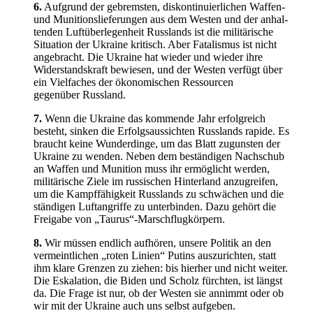
6.
Aufgrund der gebremsten, diskon­ti­nu­ier­lichen Waffen-
und Muniti­ons­lie­fe­rungen aus dem Westen und der anhal­
tenden Luftüber­le­genheit Russlands ist die militä­rische
Situation der Ukraine kritisch. Aber Fatalismus ist nicht
angebracht. Die Ukraine hat wieder und wieder ihre
Wider­stands­kraft bewiesen, und der Westen verfügt über
ein Vielfaches der ökono­mi­schen Ressourcen
gegenüber Russland.
7.
Wenn die Ukraine das kommende Jahr erfolg­reich
besteht, sinken die Erfolgs­aus­sichten Russlands rapide. Es
braucht keine Wunder­dinge, um das Blatt zugunsten der
Ukraine zu wenden. Neben dem bestän­digen Nachschub
an Waffen und Munition muss ihr ermög­licht werden,
militä­rische Ziele im russi­schen Hinterland anzugreifen,
um die Kampf­fä­higkeit Russlands zu schwächen und die
ständigen Luftan­griffe zu unter­binden. Dazu gehört die
Freigabe von „Taurus“-Marschflugkörpern.
8.
Wir müssen endlich aufhören, unsere Politik an den
vermeint­lichen „roten Linien“ Putins auszu­richten, statt
ihm klare Grenzen zu ziehen: bis hierher und nicht weiter.
Die Eskalation, die Biden und Scholz fürchten, ist längst
da. Die Frage ist nur, ob der Westen sie annimmt oder ob
wir mit der Ukraine auch uns selbst aufgeben.