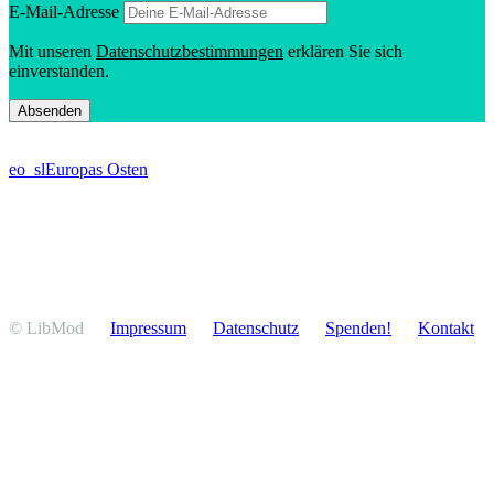
E‑Mail-Adresse
Mit unseren
Daten­schutz­be­stim­mungen
erklären Sie sich
einverstanden.
eo_sl
Europas Osten
© LibMod
Impressum
Daten­schutz
Spenden!
Kontakt