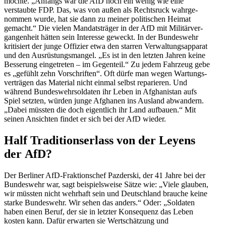
möchte. „Anfangs war die AfD noch ein wenig wie eine
verstaubte FDP. Das, was von außen als Rechtsruck wahrge­
nommen wurde, hat sie dann zu meiner politi­schen Heimat
gemacht.“ Die vielen Mandats­träger in der AfD mit Militär­ver­
gan­genheit hätten sein Interesse geweckt. In der Bundeswehr
kriti­siert der junge Offizier etwa den starren Verwal­tungs­ap­parat
und den Ausrüs­tungs­mangel. „Es ist in den letzten Jahren keine
Besserung einge­treten – im Gegenteil.“ Zu jedem Fahrzeug gebe
es „gefühlt zehn Vorschriften“. Oft dürfe man wegen Wartungs­
ver­trägen das Material nicht einmal selbst reparieren. Und
während Bundes­wehr­sol­daten ihr Leben in Afgha­nistan aufs
Spiel setzten, würden junge Afghanen ins Ausland abwandern.
„Dabei müssten die doch eigentlich ihr Land aufbauen.“ Mit
seinen Ansichten findet er sich bei der AfD wieder.
Half Tradi­ti­ons­erlass von der Leyens
der AfD?
Der Berliner AfD-Frakti­onschef Pazderski, der 41 Jahre bei der
Bundeswehr war, sagt beispiels­weise Sätze wie: „Viele glauben,
wir müssten nicht wehrhaft sein und Deutschland brauche keine
starke Bundeswehr. Wir sehen das anders.“ Oder: „Soldaten
haben einen Beruf, der sie in letzter Konse­quenz das Leben
kosten kann. Dafür erwarten sie Wertschätzung und