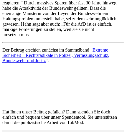
reagieren.“ Durch massives Sparen über fast 30 Jahre hinweg
habe die Attrak­ti­vität der Bundeswehr gelitten. Dass die
ehemalige Minis­terin von der Leyen der Bundeswehr ein
Haltungs­problem unter­stellt habe, sei zudem sehr unglücklich
gewesen. Hahn sagt aber auch: „Für die AfD ist es einfach,
markige Forde­rungen zu stellen, weil sie sie nicht
umsetzen muss.“
Der Beitrag erschien zunächst im Sammelband „
Extreme
Sicherheit – Rechts­ra­dikale in Polizei, Verfas­sungs­schutz,
Bundeswehr und Justiz
“.
Hat Ihnen unser Beitrag gefallen? Dann spenden Sie doch
einfach und bequem über unser Spendentool. Sie unter­stützen
damit die publi­zis­tische Arbeit von LibMod.