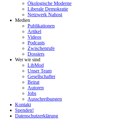
Ökolo­gische Moderne
Liberale Demokratie
Netzwerk Nahost
Medien
Publi­ka­tionen
Artikel
Videos
Podcasts
Zwischenrufe
Dossiers
Wer wir sind
LibMod
Unser Team
Gesell­schafter
Beirat
Autoren
Jobs
Ausschrei­bungen
Kontakt
Spenden!
Daten­schutz­er­klärung