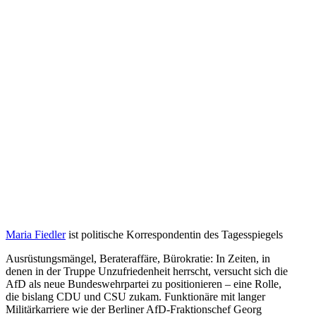
Maria Fiedler
ist politische Korre­spon­dentin des Tagesspiegels
Ausrüs­tungs­mängel, Berater­affäre, Bürokratie: In Zeiten, in
denen in der Truppe Unzufrie­denheit herrscht, versucht sich die
AfD als neue Bundes­wehr­partei zu positio­nieren – eine Rolle,
die bislang CDU und CSU zukam. Funktionäre mit langer
Militär­kar­riere wie der Berliner AfD-Frakti­onschef Georg