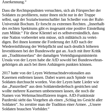
Anerkennung.“
Dass die Rechts­po­pu­listen versuchten, sich als Fürsprecher der
Soldaten zu profi­lieren, nutze ihnen nicht nur in der Truppe
selbst, sagt der Sozial­wis­sen­schaftler Jan Schedler von der Ruhr-
Univer­sität Bochum. Er forscht zu extremen Rechten. „Innerhalb
des rechten Spektrums gibt es insgesamt eine positive Einstellung
zum Militär.“ Für diese Klientel sei es selbst­ver­ständlich, dass
eine Nation vorbe­reitet sein müsse, sich militä­risch zu vertei­
digen. Bei ihnen komme die Forderung der AfD nach der
Wieder­ein­führung der Wehrpflicht und nach deutlich höheren
Inves­ti­tionen bei der Bundeswehr gut an. Auch mit ihrer Kritik
am „Tradi­ti­ons­erlass“ der damaligen Vertei­di­gungs­mi­nis­terin
Ursula von der Leyen habe die AfD sowohl bei Bundes­wehr­an­
ge­hö­rigen als auch bei ihren Anhängern punkten können.
2017 hatte von der Leyen Wehrmachts­de­vo­tio­nalien aus
Kasernen entfernen lassen. Dabei waren auch Spinde von
Soldaten durch­sucht worden. Von der Leyen hatte Lieder wie
das „Panzerlied“ aus dem Solda­ten­lie­derbuch gestrichen und
wollte mehrere Kasernen umbenennen lassen, die noch die
Namen von Wehrmachts­of­fi­zieren trugen. AfD-Funktionär
Pazderski sieht das Vorgehen als einen „Schlag ins Gesicht aller
Soldaten“. So zerstöre man die Tradition einer Armee. „Unsere
Soldaten brauchen Vorbilder.“