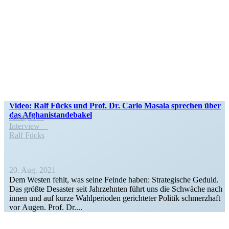
Video: Ralf Fücks und Prof. Dr. Carlo Masala sprechen über
das Afghanistandebakel
Analyse
Interview
Ralf Fücks
20. Aug. 2021
Dem Westen fehlt, was seine Feinde haben: Strate­gische Geduld.
Das größte Desaster seit Jahrzehnten führt uns die Schwäche nach
innen und auf kurze Wahlpe­rioden gerich­teter Politik schmerzhaft
vor Augen. Prof. Dr....