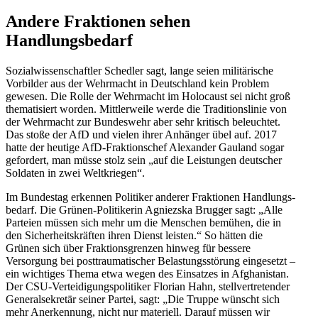
Andere Fraktionen sehen
Handlungsbedarf
Sozial­wis­sen­schaftler Schedler sagt, lange seien militä­rische
Vorbilder aus der Wehrmacht in Deutschland kein Problem
gewesen. Die Rolle der Wehrmacht im Holocaust sei nicht groß
thema­ti­siert worden. Mittler­weile werde die Tradi­ti­ons­linie von
der Wehrmacht zur Bundeswehr aber sehr kritisch beleuchtet.
Das stoße der AfD und vielen ihrer Anhänger übel auf. 2017
hatte der heutige AfD-Frakti­onschef Alexander Gauland sogar
gefordert, man müsse stolz sein „auf die Leistungen deutscher
Soldaten in zwei Weltkriegen“.
Im Bundestag erkennen Politiker anderer Fraktionen Handlungs­
bedarf. Die Grünen-Politi­kerin Agniezska Brugger sagt: „Alle
Parteien müssen sich mehr um die Menschen bemühen, die in
den Sicher­heits­kräften ihren Dienst leisten.“ So hätten die
Grünen sich über Frakti­ons­grenzen hinweg für bessere
Versorgung bei posttrau­ma­ti­scher Belas­tungs­störung einge­setzt –
ein wichtiges Thema etwa wegen des Einsatzes in Afgha­nistan.
Der CSU-Vertei­di­gungs­po­li­tiker Florian Hahn, stell­ver­tre­tender
General­se­kretär seiner Partei, sagt: „Die Truppe wünscht sich
mehr Anerkennung, nicht nur materiell. Darauf müssen wir