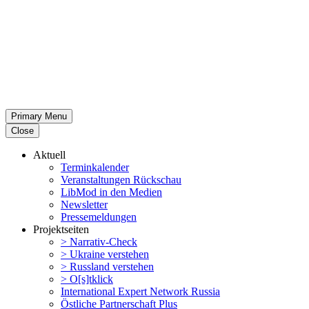
Primary Menu
Close
Aktuell
Termin­ka­lender
Veran­stal­tungen Rückschau
LibMod in den Medien
Newsletter
Presse­mel­dungen
Projekt­seiten
> Narrativ-Check
> Ukraine verstehen
> Russland verstehen
> O[s]tklick
Inter­na­tional Expert Network Russia
Östliche Partner­schaft Plus