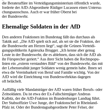
die Berater­affäre im Vertei­di­gungs­mi­nis­terium öffentlich wurde,
forderte der AfD-Abgeordnete Rüdiger Lucassen einen Unter­su­
chungs­aus­schuss. Auch er war früher Oberst bei
der Bundeswehr.
Ehemalige Soldaten in der AfD
Den anderen Fraktionen im Bundestag fällt das durchaus als
Taktik auf. „Die AfD spielt sich auf, als sei sie die Fraktion, der
die Bundeswehr am Herzen liegt“, sagt die Grünen-Vertei­di­
gungs­po­li­ti­kerin Agnieszka Brugger. „Ich kenne aber genug
Leute in der Bundeswehr, die es ablehnen, dass sich die AfD als
ihr Fürsprecher geriert.“ Aus ihrer Sicht haben die Rechts­po­pu­
listen ein „extrem verstaubtes Bild“ von der Bundeswehr, das mit
der Lebens­rea­lität junger Soldaten wenig gemein habe. Ihnen sei
etwa die Verein­barkeit von Beruf und Familie wichtig. Von der
AfD wird die Einrichtung von Bundes­wehr­kitas dagegen
oft belächelt.
Auffällig viele Mandats­träger der AfD waren früher Berufs- oder
Zeitsol­daten. Da ist etwa der Ex-Fallschirm­jäger Andreas
Kalbitz, der die AfD-Fraktion im Branden­burger Landtag führt.
Der Stabs­of­fizier Uwe Junge, der Frakti­onschef in Rheinland-
Pfalz ist. Oder der Bundes­tags­ab­ge­ordnete Peter Felser, der