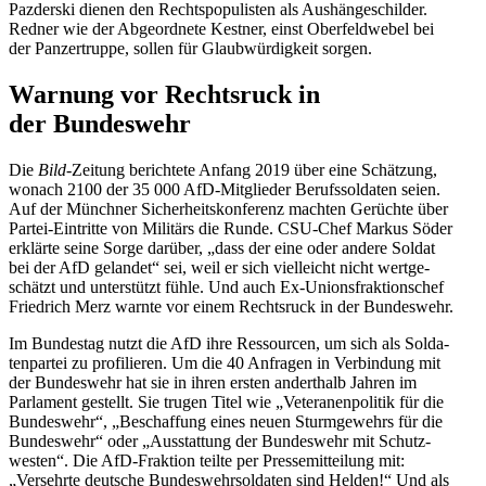
Pazderski dienen den Rechts­po­pu­listen als Aushän­ge­schilder.
Redner wie der Abgeordnete Kestner, einst Oberfeld­webel bei
der Panzer­truppe, sollen für Glaub­wür­digkeit sorgen.
Warnung vor Rechtsruck in
der Bundeswehr
Die
Bild
-Zeitung berichtete Anfang 2019 über eine Schätzung,
wonach 2100 der 35 000 AfD-Mitglieder Berufs­sol­daten seien.
Auf der Münchner Sicher­heits­kon­ferenz machten Gerüchte über
Partei-Eintritte von Militärs die Runde. CSU-Chef Markus Söder
erklärte seine Sorge darüber, „dass der eine oder andere Soldat
bei der AfD gelandet“ sei, weil er sich vielleicht nicht wertge­
schätzt und unter­stützt fühle. Und auch Ex-Unions­frak­ti­onschef
Friedrich Merz warnte vor einem Rechtsruck in der Bundeswehr.
Im Bundestag nutzt die AfD ihre Ressourcen, um sich als Solda­
ten­partei zu profi­lieren. Um die 40 Anfragen in Verbindung mit
der Bundeswehr hat sie in ihren ersten anderthalb Jahren im
Parlament gestellt. Sie trugen Titel wie „Vetera­nen­po­litik für die
Bundeswehr“, „Beschaffung eines neuen Sturm­ge­wehrs für die
Bundeswehr“ oder „Ausstattung der Bundeswehr mit Schutz­
westen“. Die AfD-Fraktion teilte per Presse­mit­teilung mit:
„Versehrte deutsche Bundes­wehr­sol­daten sind Helden!“ Und als