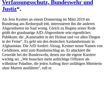
Verfas­sungs­schutz, Bundeswehr und
Justiz
“.
Als Jens Kestner an einem Donnerstag im März 2019 im
Bundestag ans Rednerpult tritt, inter­es­sieren ihn die anderen
Abgeord­neten im Saal wenig. Gleich zu Beginn seiner Rede
grüßt der grauhaarige AfD-Abgeordnete sein eigent­liches
Publikum: die „Kameraden in der Heimat und vor allen Dingen
in der Ferne“. Es geht um den deutschen Auslands­einsatz in
Afgha­nistan. Die AfD fordert: Abzug. Kestner nennt Namen von
Gefal­lenen, setzt zum Rundum­schlag an. Er attackiert die
Generäle bei der Bundeswehr, denen nur die eigene Karriere
wichtig sei. „Wir brauchen mehr aufrichtige Offiziere als
willenlose Paladine, die jeden Auftrag ihrer unfähigen Minis­terin
ohne Murren ausführen“, ruft er.