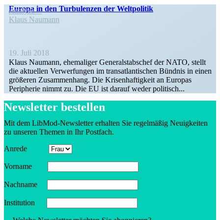
Europa in den Turbu­lenzen der Weltpolitik
Analyse
Klaus Naumann
19. Juli 2018
Klaus Naumann, ehema­liger General­stabschef der NATO, stellt
die aktuellen Verwer­fungen im trans­at­lan­ti­schen Bündnis in einen
größeren Zusam­menhang. Die Krisen­haf­tigkeit an Europas
Peripherie nimmt zu. Die EU ist darauf weder politisch...
Newsletter bestellen
Mit dem LibMod-Newsletter erhalten Sie regel­mäßig Neuig­keiten
zu unseren Themen in Ihr Postfach.
Anrede
Vorname
Nachname
Insti­tution