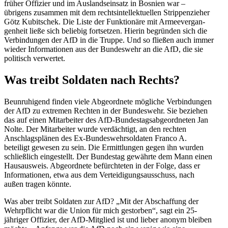
früher Offizier und im Auslands­einsatz in Bosnien war –
übrigens zusammen mit dem rechts­in­tel­lek­tu­ellen Strip­pen­zieher
Götz Kubit­schek. Die Liste der Funktionäre mit Armee­ver­gan­
genheit ließe sich beliebig fortsetzen. Hierin begründen sich die
Verbin­dungen der AfD in die Truppe. Und so fließen auch immer
wieder Infor­ma­tionen aus der Bundeswehr an die AfD, die sie
politisch verwertet.
Was treibt Soldaten nach Rechts?
Beunru­higend finden viele Abgeordnete mögliche Verbin­dungen
der AfD zu extremen Rechten in der Bundeswehr. Sie beziehen
das auf einen Mitar­beiter des AfD-Bundes­tags­ab­ge­ord­neten Jan
Nolte. Der Mitar­beiter wurde verdächtigt, an den rechten
Anschlags­plänen des Ex-Bundes­wehr­sol­daten Franco A.
beteiligt gewesen zu sein. Die Ermitt­lungen gegen ihn wurden
schließlich einge­stellt. Der Bundestag gewährte dem Mann einen
Hausausweis. Abgeordnete befürch­teten in der Folge, dass er
Infor­ma­tionen, etwa aus dem Vertei­di­gungs­aus­schuss, nach
außen tragen könnte.
Was aber treibt Soldaten zur AfD? „Mit der Abschaffung der
Wehrpflicht war die Union für mich gestorben“, sagt ein 25-
jähriger Offizier, der AfD-Mitglied ist und lieber anonym bleiben