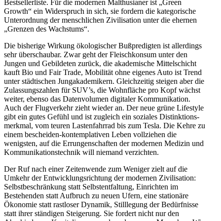
Bestsel­ler­liste. Für die modernen Malthu­sianer ist „Green
Growth“ ein Wider­spruch in sich, sie fordern die katego­rische
Unter­ordnung der mensch­lichen Zivili­sation unter die ehernen
„Grenzen des Wachstums“.
Die bisherige Wirkung ökolo­gi­scher Bußpre­digten ist aller­dings
sehr überschaubar. Zwar geht der Fleisch­konsum unter den
Jungen und Gebil­deten zurück, die akade­mische Mittel­schicht
kauft Bio und Fair Trade, Mobilität ohne eigenes Auto ist Trend
unter städti­schen Jungaka­de­mikern. Gleich­zeitig steigen aber die
Zulas­sungs­zahlen für SUV’s, die Wohnfläche pro Kopf wächst
weiter, ebenso das Daten­vo­lumen digitaler Kommu­ni­kation.
Auch der Flugverkehr zieht wieder an. Der neue grüne Lifestyle
gibt ein gutes Gefühl und ist zugleich ein soziales Distink­ti­ons­
merkmal, vom teuren Lasten­fahrrad bis zum Tesla. Die Kehre zu
einem bescheiden-kontem­pla­tiven Leben vollziehen die
wenigsten, auf die Errun­gen­schaften der modernen Medizin und
Kommu­ni­ka­ti­ons­technik will niemand verzichten.
Der Ruf nach einer Zeiten­wende zum Weniger zielt auf die
Umkehr der Entwick­lungs­richtung der modernen Zivili­sation:
Selbst­be­schränkung statt Selbst­ent­faltung, Einrichten im
Bestehenden statt Aufbruch zu neuen Ufern, eine stationäre
Ökonomie statt rastloser Dynamik, Still­legung der Bedürf­nisse
statt ihrer ständigen Steigerung. Sie fordert nicht nur den