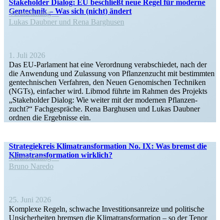
Stake­holder Dialog: EU beschließt neue Regel für moderne
Gentechnik – Was sich (nicht) ändert
Veran­staltung
Lukas Daubner und Rena Barghusen
1. Juli 2026
Das EU-Parlament hat eine Verordnung verab­schiedet, nach der
die Anwendung und Zulassung von Pflan­zen­zucht mit bestimmten
gentech­ni­schen Verfahren, den Neuen Genomi­schen Techniken
(NGTs), einfacher wird. Libmod führte im Rahmen des Projekts
„Stake­holder Dialog: Wie weiter mit der modernen Pflan­zen­
zucht?“ Fachge­spräche. Rena Barghusen und Lukas Daubner
ordnen die Ergeb­nisse ein.
Strate­gie­kreis Klima­trans­for­mation No. IX: Was bremst die
Klima­trans­for­mation wirklich?
Veran­staltung
Bruno Naredo
25. Juni 2026
Komplexe Regeln, schwache Inves­ti­ti­ons­an­reize und politische
Unsicher­heiten bremsen die Klima­trans­for­mation – so der Tenor