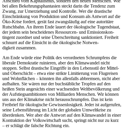
Abschied vom Kapita­lismus, sondern den neuen Menschen. Wie
bei allen Bekeh­rungs­phan­tasien steckt darin die Tendenz zum
Zwang, zur Umerziehung und Kontrolle. Wer die drastische
Einschränkung von Produktion und Konsum als Antwort auf die
Öko-Krise fordert, gerät fast zwangs­läufig auf eine autoritäre
Rutschbahn. An ihrem Ende lauert der ökolo­gische Tugend­staat,
der jedem sein beschei­denes Ressourcen- und Emissi­ons­kon­
tingent zuordnet und seine Überschreitung sanktio­niert. Freiheit
schnurrt auf die Einsicht in die ökolo­gische Notwen­
digkeit zusammen.
Am Ende würde eine Politik des verord­neten Schrumpfens die
liberale Demokratie ruinieren, aber den Klima­wandel nicht
stoppen. Selbst drastische Eingriffe in den Lebensstil der Mittel-
und Oberschicht – etwa eine strikte Limitierung von Flugreisen
und Wohnflächen – könnten ihn allen­falls abbremsen, nicht aber
aufhalten. Sie wären nur der buchstäb­liche Tropfen auf den
heißen Stein angesichts einer wachsenden Weltbe­völ­kerung und
der Aufstiegs­am­bi­tionen von Milli­arden Menschen. Wir können
uns aus der Klima­krise nicht heraus­schrumpfen. Das ist kein
Freibrief für ökolo­gische Gewis­sen­lo­sigkeit. Jeder ist aufge­rufen,
seine Lebens­führung im Licht der globalen Umwelt­krise zu
überdenken. Wer aber die Antwort auf den Klima­wandel in einer
Kontraktion der Volks­wirt­schaft sucht, springt nicht nur zu kurz
– er schlägt die falsche Richtung ein.