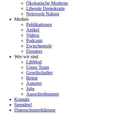
Ökolo­gische Moderne
Liberale Demokratie
Netzwerk Nahost
Medien
Publi­ka­tionen
Artikel
Videos
Podcasts
Zwischenrufe
Dossiers
Wer wir sind
LibMod
Unser Team
Gesell­schafter
Beirat
Autoren
Jobs
Ausschrei­bungen
Kontakt
Spenden!
Daten­schutz­er­klärung