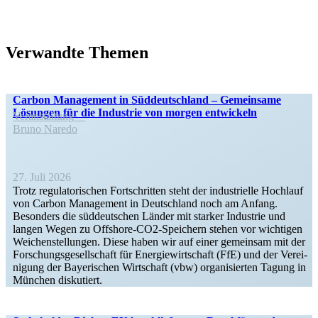
Verwandte Themen
Carbon Management in Süddeutschland – Gemeinsame
Lösungen für die Industrie von morgen entwickeln
Veran­staltung
Bruno Naredo
27. Juli 2026
Trotz regula­to­ri­schen Fortschritten steht der indus­trielle Hochlauf
von Carbon Management in Deutschland noch am Anfang.
Besonders die süddeut­schen Länder mit starker Industrie und
langen Wegen zu Offshore-CO2-Speichern stehen vor wichtigen
Weichen­stel­lungen. Diese haben wir auf einer gemeinsam mit der
Forschungs­ge­sell­schaft für Energie­wirt­schaft (FfE) und der Verei­
nigung der Bayeri­schen Wirtschaft (vbw) organi­sierten Tagung in
München diskutiert.