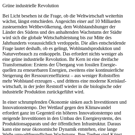
Grüne indus­trielle Revolution
Bei Licht besehen ist die Frage, ob die Weltwirt­schaft weiterhin
wächst, längst entschieden. Angesichts einer auf 10 Milli­arden
zusteu­ernden Weltbe­völ­kerung, dem Wohlstands­hunger der
Länder des Südens und des anhal­tenden Wachstums der Städte
wird sich die globale Wirtschafts­leistung bis zur Mitte des
Jahrhun­derts voraus­sichtlich verdoppeln. Die alles entschei­dende
Frage lautet deshalb, ob es gelingt, Wohlstands­pro­duktion und
Natur­ver­brauch zu entkoppeln. Das erfordert nichts weniger als
eine grüne indus­trielle Revolution. Ihr Kern ist eine dreifache
Trans­for­mation: Erstens der Übergang von fossilen Energie­
quellen zu erneu­er­baren Energien, zweitens eine konti­nu­ier­liche
Steigerung der Ressour­cen­ef­fi­zienz – aus weniger Rohstoffen
mehr Wohlstand erzeugen -, und drittens eine moderne Kreis­lauf­
wirt­schaft, in der jeder Reststoff wieder in die biolo­gische oder
indus­trielle Produktion zurück­ge­führt wird.
In einer schrump­fenden Ökonomie sinken auch Inves­ti­tionen und
Innova­ti­ons­tempo. Der Wettlauf gegen den Klima­wandel
erfordert ganz im Gegenteil ein höheres Innova­ti­ons­tempo und
steigende Inves­ti­tionen in den Umbau des Energie­systems, des
Produk­ti­ons­ap­parats und der öffent­lichen Infra­struktur. Daraus
kann eine neue ökono­mische Dynamik entstehen, eine lange
Welle umwelt­freund­lichen Wachstums. Ihre Treiber sind Künst­