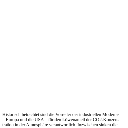
Histo­risch betrachtet sind die Vorreiter der indus­tri­ellen Moderne
– Europa und die USA – für den Löwen­anteil der CO2-Konzen­
tration in der Atmosphäre verant­wortlich. Inzwi­schen sinken die