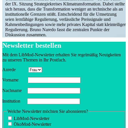
der IX. Sitzung Strate­gie­kreises Klima­trans­for­mation. Dabei stellte
sich heraus, dass die Trans­for­mation weniger an technische als an
insti­tu­tio­nelle Grenzen stößt. Entscheidend für die Umsetzung
seien lernfähige Regulierung, verläss­liche Preis­si­gnale und
Rahmen­be­din­gungen sowie mehr privates Kapital statt klein­tei­liger
Regulierung. Bruno Naredo fasst die zentralen Punkte der
Diskussion zusammen.
Newsletter bestellen
Mit dem LibMod-Newsletter erhalten Sie regel­mäßig Neuig­keiten
zu unseren Themen in Ihr Postfach.
Anrede
Vorname
Nachname
Insti­tution
Welche Newsletter möchten Sie abonnieren?
LibMod-Newsletter
ÖkoMod-Newsletter