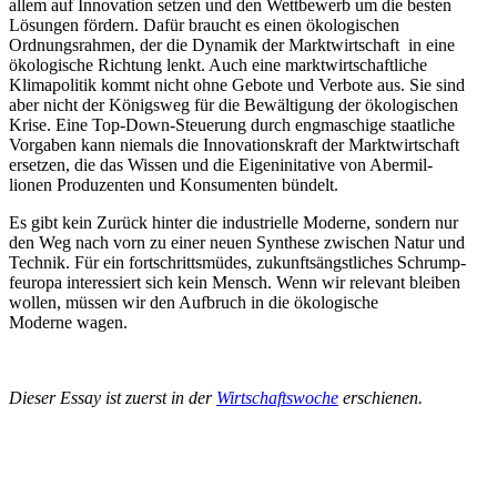
allem auf Innovation setzen und den Wettbewerb um die besten
Lösungen fördern. Dafür braucht es einen ökolo­gi­schen
Ordnungs­rahmen, der die Dynamik der Markt­wirt­schaft in eine
ökolo­gische Richtung lenkt. Auch eine markt­wirt­schaft­liche
Klima­po­litik kommt nicht ohne Gebote und Verbote aus. Sie sind
aber nicht der Königsweg für die Bewäl­tigung der ökologischen
Krise. Eine Top-Down-Steuerung durch engma­schige staat­liche
Vorgaben kann niemals die Innova­ti­ons­kraft der Markt­wirt­schaft
ersetzen, die das Wissen und die Eigen­in­i­tative von Abermil­
lionen Produ­zenten und Konsu­menten bündelt.
Es gibt kein Zurück hinter die indus­trielle Moderne, sondern nur
den Weg nach vorn zu einer neuen Synthese zwischen Natur und
Technik. Für ein fortschritts­müdes, zukunfts­ängst­liches Schrump­
f­europa inter­es­siert sich kein Mensch. Wenn wir relevant bleiben
wollen, müssen wir den Aufbruch in die ökolo­gische
Moderne wagen.
Dieser Essay ist zuerst in der
Wirtschafts­woche
erschienen.