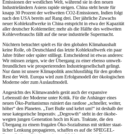
Emissionen der westlichen Welt, während sie in den neuen
Indus­trie­ländern Asiens rapide steigen. China steht heute für
knapp 30 Prozent der weltweiten CO2-Emissionen, Indien folgt
nach den USA bereits auf Rang drei. Der jährliche Zuwachs
neuer Kohle­kraft­werke in China entspricht in etwa der Kapazität
aller deutscher Kohle­meiler; mehr als die Hälfte des weltweiten
Kohle­ver­brauchs fällt auf die neue indus­trielle Supermacht.
Nüchtern betrachtet spielt es für den globalen Klima­haushalt
keine Rolle, ob Deutschland das letzte Kohle­kraftwerk ein paar
Jahre früher oder später stilllegt. Entscheidend ist etwas anderes:
Wir müssen zeigen, wie der Übergang zu einer ebenso umwelt­
freund­lichen wie prospe­rie­renden Indus­trie­ge­sell­schaft gelingt.
Nur dann ist unsere Klima­po­litik anschluss­fähig für den großen
Rest der Welt. Europa wird zum Erfolgs­modell der ökolo­gi­schen
Moderne oder zum Auslaufmodell.
Angesichts des Klima­wandels gerät auch der expansive
Lebensstil der Moderne unter Kritik. Für die Anhänger eines
neuen Öko-Purita­nismus ruiniert das rastlose „schneller, weiter,
höher“ den Planeten. „Tuet Buße und kehrt um!“ ist deshalb der
neue katego­rische Imperativ. „Degrowth“ steht in der ökobe­
wegten jungen Generation hoch im Kurs. Traktate, die den
Übergang zu einem frugalen Öko-Sozia­lismus mit strikter staat­
licher Lenkung propa­gieren, schaffen es auf die SPIEGEL-