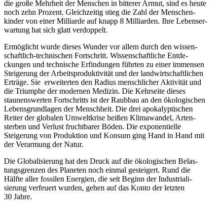
die große Mehrheit der Menschen in bitterer Armut, sind es heute
noch zehn Prozent. Gleich­zeitig stieg die Zahl der Menschen­
kinder von einer Milliarde auf knapp 8 Milli­arden. Ihre Lebens­er­
wartung hat sich glatt verdoppelt.
Ermög­licht wurde dieses Wunder vor allem durch den wissen­
schaftlich-techni­schen Fortschritt. Wissen­schaft­liche Entde­
ckungen und technische Erfin­dungen führten zu einer immensen
Steigerung der Arbeits­pro­duk­ti­vität und der landwirt­schaft­lichen
Erträge. Sie erwei­terten den Radius mensch­licher Aktivität und
die Triumphe der modernen Medizin. Die Kehrseite dieses
staunens­werten Fortschritts ist der Raubbau an den ökolo­gi­schen
Lebens­grund­lagen der Menschheit. Die drei apoka­lyp­ti­schen
Reiter der globalen Umwelt­krise heißen Klima­wandel, Arten­
sterben und Verlust frucht­barer Böden. Die exponen­tielle
Steigerung von Produktion und Konsum ging Hand in Hand mit
der Verarmung der Natur.
Die Globa­li­sierung hat den Druck auf die ökolo­gi­schen Belas­
tungs­grenzen des Planeten noch einmal gesteigert. Rund die
Hälfte aller fossilen Energien, die seit Beginn der Indus­tria­li­
sierung verfeuert wurden, gehen auf das Konto der letzten
30 Jahre.