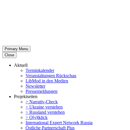
Primary Menu
Close
Aktuell
Termin­ka­lender
Veran­stal­tungen Rückschau
LibMod in den Medien
Newsletter
Presse­mel­dungen
Projekt­seiten
> Narrativ-Check
> Ukraine verstehen
> Russland verstehen
> O[s]tklick
Inter­na­tional Expert Network Russia
Östliche Partner­schaft Plus