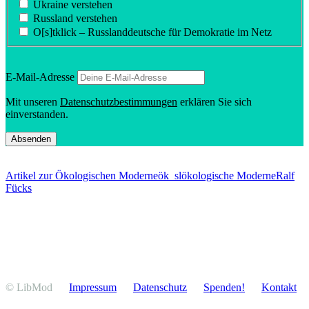
Ukraine verstehen
Russland verstehen
O[s]tklick – Russland­deutsche für Demokratie im Netz
E‑Mail-Adresse
Mit unseren
Daten­schutz­be­stim­mungen
erklären Sie sich
einverstanden.
Artikel zur Ökologischen Moderne
ök_sl
ökologische Moderne
Ralf
Fücks
© LibMod
Impressum
Daten­schutz
Spenden!
Kontakt