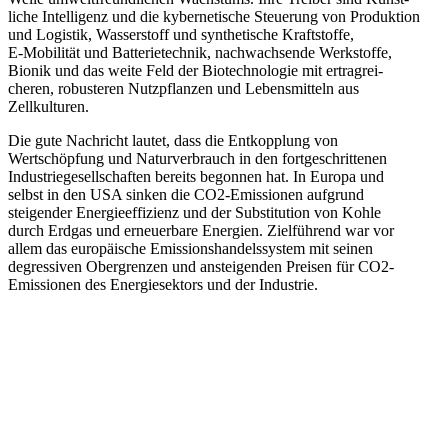
liche Intel­ligenz und die kyber­ne­tische Steuerung von Produktion
und Logistik, Wasser­stoff und synthe­tische Kraft­stoffe,
E‑Mobilität und Batte­rie­technik, nachwach­sende Werkstoffe,
Bionik und das weite Feld der Biotech­no­logie mit ertrag­rei­
cheren, robus­teren Nutzpflanzen und Lebens­mitteln aus
Zellkulturen.
Die gute Nachricht lautet, dass die Entkopplung von
Wertschöpfung und Natur­ver­brauch in den fortge­schrit­tenen
Indus­trie­ge­sell­schaften bereits begonnen hat. In Europa und
selbst in den USA sinken die CO2-Emissionen aufgrund
steigender Energie­ef­fi­zienz und der Substi­tution von Kohle
durch Erdgas und erneu­erbare Energien. Zielführend war vor
allem das europäische Emissi­ons­han­dels­system mit seinen
degres­siven Obergrenzen und anstei­genden Preisen für CO2-
Emissionen des Energie­sektors und der Industrie.