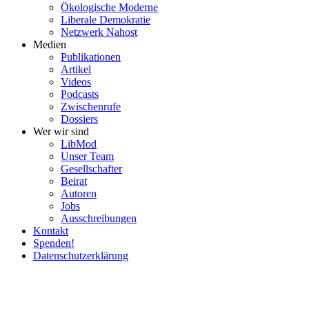
Ökolo­gische Moderne
Liberale Demokratie
Netzwerk Nahost
Medien
Publi­ka­tionen
Artikel
Videos
Podcasts
Zwischenrufe
Dossiers
Wer wir sind
LibMod
Unser Team
Gesell­schafter
Beirat
Autoren
Jobs
Ausschrei­bungen
Kontakt
Spenden!
Daten­schutz­er­klärung