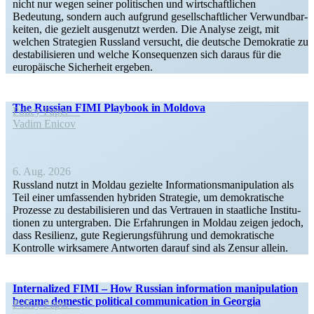
nicht nur wegen seiner politi­schen und wirtschaft­lichen
Bedeutung, sondern auch aufgrund gesell­schaft­licher Verwund­bar­
keiten, die gezielt ausge­nutzt werden. Die Analyse zeigt, mit
welchen Strategien Russland versucht, die deutsche Demokratie zu
desta­bi­li­sieren und welche Konse­quenzen sich daraus für die
europäische Sicherheit ergeben.
The Russian FIMI Playbook in Moldova
Policy Paper
Vadim Enicov
6. Aug. 2026
Russland nutzt in Moldau gezielte Infor­ma­ti­ons­ma­ni­pu­lation als
Teil einer umfas­senden hybriden Strategie, um demokra­tische
Prozesse zu desta­bi­li­sieren und das Vertrauen in staat­liche Insti­tu­
tionen zu unter­graben. Die Erfah­rungen in Moldau zeigen jedoch,
dass Resilienz, gute Regie­rungs­führung und demokra­tische
Kontrolle wirksamere Antworten darauf sind als Zensur allein.
Inter­na­lized FIMI – How Russian infor­mation manipu­lation
became domestic political commu­ni­cation in Georgia
Policy Paper