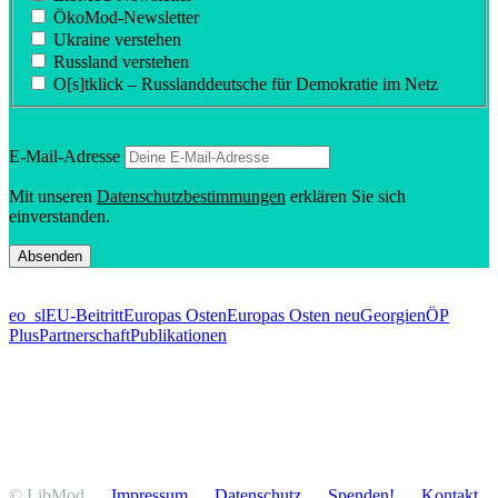
ÖkoMod-Newsletter
Ukraine verstehen
Russland verstehen
O[s]tklick – Russland­deutsche für Demokratie im Netz
E‑Mail-Adresse
Mit unseren
Daten­schutz­be­stim­mungen
erklären Sie sich
einverstanden.
eo_sl
EU-Beitritt
Europas Osten
Europas Osten neu
Georgien
ÖP
Plus
Partnerschaft
Publikationen
© LibMod
Impressum
Daten­schutz
Spenden!
Kontakt