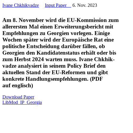
Ivane Chkhikvadze
Input Paper
6. Nov. 2023
Am 8. November wird die EU-Kommission zum
aller­ersten Mal einen Erwei­te­rungs­be­richt mit
Empfeh­lungen zu Georgien vorlegen. Einige
Wochen später wird der Europäische Rat eine
politische Entscheidung darüber fällen, ob
Georgien den Kandi­da­ten­status erhält oder bis
zum Herbst 2024 warten muss. Ivane Chkhik­
vadze analy­siert in seinem Policy Brief den
aktuellen Stand der EU-Reformen und gibt
konkrete Handlungs­emp­feh­lungen. (PDF
auf englisch)
Download Paper
LibMod_​IP_​Georgia