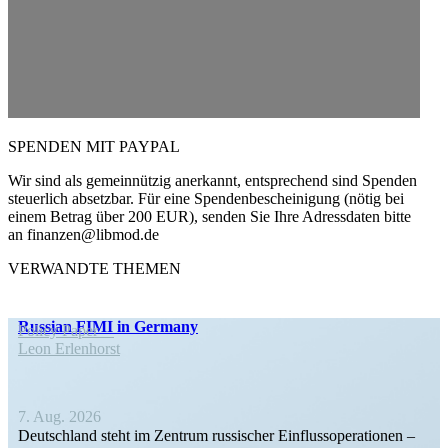
SPENDEN MIT PAYPAL
Wir sind als gemein­nützig anerkannt, entspre­chend sind Spenden
steuerlich absetzbar. Für eine Spenden­be­schei­nigung (nötig bei
einem Betrag über 200 EUR), senden Sie Ihre Adress­daten bitte
an finanzen@libmod.de
VERWANDTE THEMEN
Russian FIMI in Germany
Policy Paper
Leon Erlen­horst
7. Aug. 2026
Deutschland steht im Zentrum russi­scher Einfluss­ope­ra­tionen –