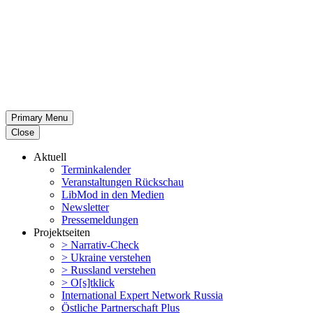
Primary Menu
Close
Aktuell
Termin­ka­lender
Veran­stal­tungen Rückschau
LibMod in den Medien
Newsletter
Presse­mel­dungen
Projekt­seiten
> Narrativ-Check
> Ukraine verstehen
> Russland verstehen
> O[s]tklick
Inter­na­tional Expert Network Russia
Östliche Partner­schaft Plus