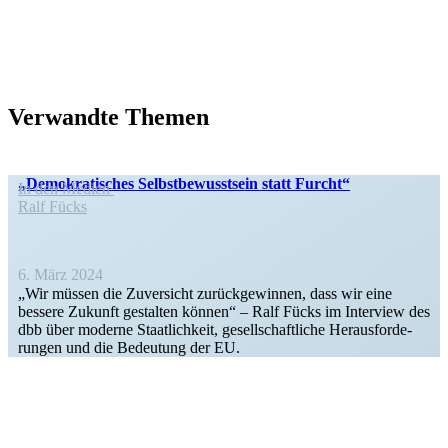
Verwandte Themen
„Demokra­ti­sches Selbst­be­wusstsein statt Furcht“
In den Medien
Ralf Fücks
6. März 2024
„Wir müssen die Zuver­sicht zurück­ge­winnen, dass wir eine
bessere Zukunft gestalten können“ – Ralf Fücks im Interview des
dbb über moderne Staat­lichkeit, gesell­schaft­liche Heraus­for­de­
rungen und die Bedeutung der EU.