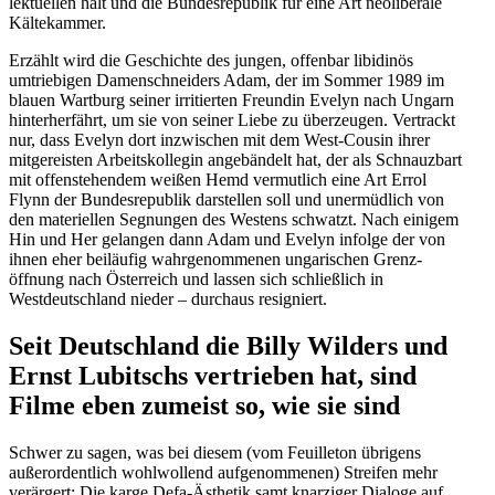
lek­tu­ellen hält und die Bundes­re­publik für eine Art neoli­berale
Kältekammer.
Erzählt wird die Geschichte des jungen, offenbar libidinös
umtrie­bigen Damen­schneiders Adam, der im Sommer 1989 im
blauen Wartburg seiner irritierten Freundin Evelyn nach Ungarn
hinter­her­fährt, um sie von seiner Liebe zu überzeugen. Vertrackt
nur, dass Evelyn dort inzwi­schen mit dem West-Cousin ihrer
mitge­reisten Arbeits­kol­legin angebändelt hat, der als Schnauzbart
mit offen­ste­hendem weißen Hemd vermutlich eine Art Errol
Flynn der Bundes­re­publik darstellen soll und unermüdlich von
den materi­ellen Segnungen des Westens schwatzt. Nach einigem
Hin und Her gelangen dann Adam und Evelyn infolge der von
ihnen eher beiläufig wahrge­nom­menen ungari­schen Grenz­
öffnung nach Öster­reich und lassen sich schließlich in
Westdeutschland nieder – durchaus resigniert.
Seit Deutschland die Billy Wilders und
Ernst Lubitschs vertrieben hat, sind
Filme eben zumeist so, wie sie sind
Schwer zu sagen, was bei diesem (vom Feuil­leton übrigens
außer­or­dentlich wohlwollend aufge­nom­menen) Streifen mehr
verärgert: Die karge Defa-Ästhetik samt knarziger Dialoge auf