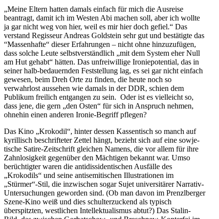
„Meine Eltern hatten damals einfach für mich die Ausreise
beantragt, damit ich im Westen Abi machen soll, aber ich wollte
ja gar nicht weg von hier, weil es mir hier doch gefiel.“ Das
verstand Regisseur Andreas Goldstein sehr gut und bestä­tigte das
“Massen­hafte“ dieser Erfah­rungen – nicht ohne hinzu­zu­fügen,
dass solche Leute selbst­ver­ständlich „mit dem System eher Null
am Hut gehabt“ hätten. Das unfrei­willige Ironie­po­tential, das in
seiner halb-bedau­ernden Feststellung lag, es sei gar nicht einfach
gewesen, beim Dreh Orte zu finden, die heute noch so
verwahrlost aussehen wie damals in der DDR, schien dem
Publikum freilich entgangen zu sein. Oder ist es vielleicht so,
dass jene, die gern „den Osten“ für sich in Anspruch nehmen,
ohnehin einen anderen Ironie-Begriff pflegen?
Das Kino „Krokodil“, hinter dessen Kassen­tisch so manch auf
kyril­lisch beschrif­teter Zettel hängt, bezieht sich auf eine sowje­
tische Satire-Zeitschrift gleichen Namens, die vor allem für ihre
Zahnlo­sigkeit gegenüber den Mächtigen bekannt war. Umso
berüch­tigter waren die antidis­si­den­ti­schen Ausfälle des
„Krokodils“ und seine antise­mi­ti­schen Illus­tra­tionen im
„Stürmer“-Stil, die inzwi­schen sogar Sujet univer­si­tärer Narrativ-
Unter­su­chungen geworden sind. (Ob man davon im Prenz­l­berger
Szene-Kino weiß und dies schul­ter­zu­ckend als typisch
überspitzten, westlichen Intel­lek­tua­lismus abtut?) Das Stalin-