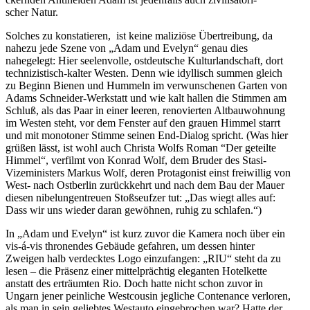
scher Natur.
Solches zu konsta­tieren, ist keine maliziöse Übertreibung, da
nahezu jede Szene von „Adam und Evelyn“ genau dies
nahegelegt: Hier seelen­volle, ostdeutsche Kultur­land­schaft, dort
techni­zis­tisch-kalter Westen. Denn wie idyllisch summen gleich
zu Beginn Bienen und Hummeln im verwun­schenen Garten von
Adams Schneider-Werkstatt und wie kalt hallen die Stimmen am
Schluß, als das Paar in einer leeren, renovierten Altbau­wohnung
im Westen steht, vor dem Fenster auf den grauen Himmel starrt
und mit monotoner Stimme seinen End-Dialog spricht. (Was hier
grüßen lässt, ist wohl auch Christa Wolfs Roman “Der geteilte
Himmel“, verfilmt von Konrad Wolf, dem Bruder des Stasi-
Vizemi­nisters Markus Wolf, deren Protagonist einst freiwillig von
West- nach Ostberlin zurück­kehrt und nach dem Bau der Mauer
diesen nibelun­gen­treuen Stoßseufzer tut: „Das wiegt alles auf:
Dass wir uns wieder daran gewöhnen, ruhig zu schlafen.“)
In „Adam und Evelyn“ ist kurz zuvor die Kamera noch über ein
vis-á-vis thronendes Gebäude gefahren, um dessen hinter
Zweigen halb verdecktes Logo einzu­fangen: „RIU“ steht da zu
lesen – die Präsenz einer mittel­prächtig eleganten Hotel­kette
anstatt des erträumten Rio. Doch hatte nicht schon zuvor in
Ungarn jener peinliche Westcousin jegliche Contenance verloren,
als man in sein geliebtes Westauto einge­brochen war? Hatte der