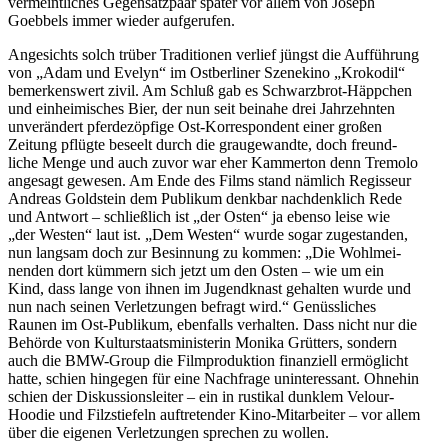
vermeint­liches Gegen­satzpaar später vor allem von Joseph
Goebbels immer wieder aufgerufen.
Angesichts solch trüber Tradi­tionen verlief jüngst die Aufführung
von „Adam und Evelyn“ im Ostber­liner Szenekino „Krokodil“
bemer­kenswert zivil. Am Schluß gab es Schwarzbrot-Häppchen
und einhei­mi­sches Bier, der nun seit beinahe drei Jahrzehnten
unver­ändert pferde­zöpfige Ost-Korre­spondent einer großen
Zeitung pflügte beseelt durch die grauge­wandte, doch freund­
liche Menge und auch zuvor war eher Kammerton denn Tremolo
angesagt gewesen. Am Ende des Films stand nämlich Regisseur
Andreas Goldstein dem Publikum denkbar nachdenklich Rede
und Antwort – schließlich ist „der Osten“ ja ebenso leise wie
„der Westen“ laut ist. „Dem Westen“ wurde sogar zugestanden,
nun langsam doch zur Besinnung zu kommen: „Die Wohlmei­
nenden dort kümmern sich jetzt um den Osten – wie um ein
Kind, dass lange von ihnen im Jugend­knast gehalten wurde und
nun nach seinen Verlet­zungen befragt wird.“ Genüss­liches
Raunen im Ost-Publikum, ebenfalls verhalten. Dass nicht nur die
Behörde von Kultur­staats­mi­nis­terin Monika Grütters, sondern
auch die BMW-Group die Filmpro­duktion finan­ziell ermög­licht
hatte, schien hingegen für eine Nachfrage uninter­essant. Ohnehin
schien der Diskus­si­ons­leiter – ein in rustikal dunklem Velour-
Hoodie und Filzstiefeln auftre­tender Kino-Mitar­beiter – vor allem
über die eigenen Verlet­zungen sprechen zu wollen.