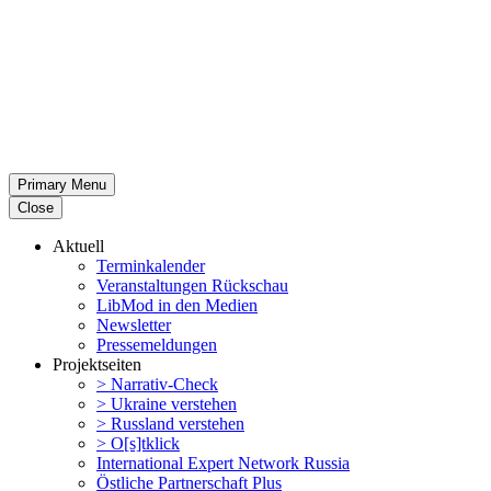
Primary Menu
Close
Aktuell
Termin­ka­lender
Veran­stal­tungen Rückschau
LibMod in den Medien
Newsletter
Presse­mel­dungen
Projekt­seiten
> Narrativ-Check
> Ukraine verstehen
> Russland verstehen
> O[s]tklick
Inter­na­tional Expert Network Russia
Östliche Partner­schaft Plus