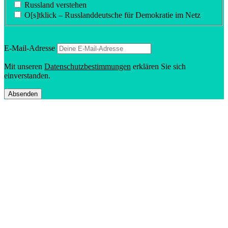
Russland verstehen
O[s]tklick – Russland­deutsche für Demokratie im Netz
E‑Mail-Adresse
Mit unseren
Daten­schutz­be­stim­mungen
erklären Sie sich
einverstanden.