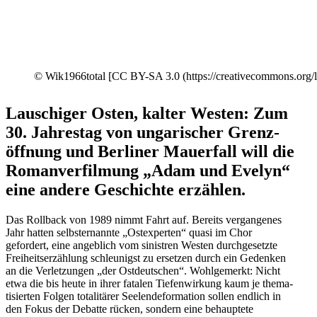
© Wik1966total [CC BY-SA 3.0 (https://creativecommons.org/
Lauschiger Osten, kalter Westen: Zum
30. Jahrestag von ungari­scher Grenz­
öffnung und Berliner Mauerfall will die
Roman­ver­filmung „Adam und Evelyn“
eine andere Geschichte erzählen.
Das Rollback von 1989 nimmt Fahrt auf. Bereits vergan­genes
Jahr hatten selbst­er­nannte „Ostex­perten“ quasi im Chor
gefordert, eine angeblich vom sinistren Westen durch­ge­setzte
Freiheits­er­zählung schleu­nigst zu ersetzen durch ein Gedenken
an die Verlet­zungen „der Ostdeut­schen“. Wohlge­merkt: Nicht
etwa die bis heute in ihrer fatalen Tiefen­wirkung kaum je thema­
ti­sierten Folgen totali­tärer Seelen­de­for­mation sollen endlich in
den Fokus der Debatte rücken, sondern eine behauptete