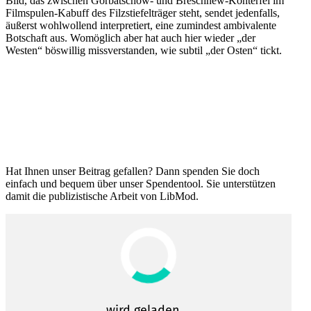
Bild, das zwischen Gorbat­schow- und Breschnew-Konterfei im
Filmspulen-Kabuff des Filzstie­fel­träger steht, sendet jeden­falls,
äußerst wohlwollend inter­pre­tiert, eine zumindest ambiva­lente
Botschaft aus. Womöglich aber hat auch hier wieder „der
Westen“ böswillig missver­standen, wie subtil „der Osten“ tickt.
Hat Ihnen unser Beitrag gefallen? Dann spenden Sie doch
einfach und bequem über unser Spendentool. Sie unter­stützen
damit die publi­zis­tische Arbeit von LibMod.