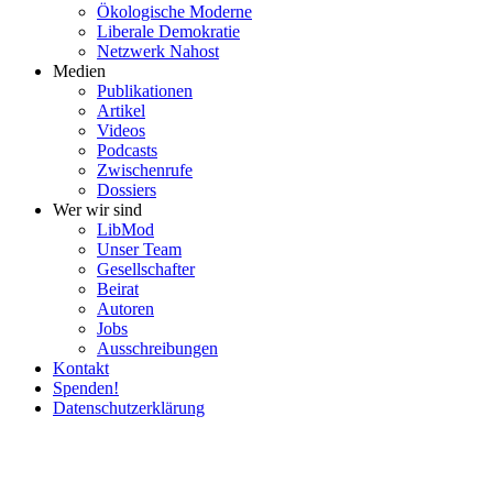
Ökolo­gische Moderne
Liberale Demokratie
Netzwerk Nahost
Medien
Publi­ka­tionen
Artikel
Videos
Podcasts
Zwischenrufe
Dossiers
Wer wir sind
LibMod
Unser Team
Gesell­schafter
Beirat
Autoren
Jobs
Ausschrei­bungen
Kontakt
Spenden!
Daten­schutz­er­klärung