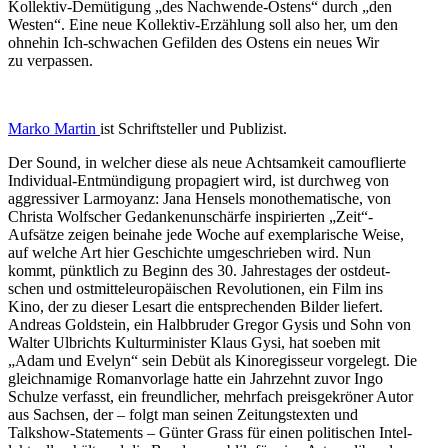
Kollektiv-Demütigung „des Nachwende-Ostens“ durch „den
Westen“. Eine neue Kollektiv-Erzählung soll also her, um den
ohnehin Ich-schwachen Gefilden des Ostens ein neues Wir
zu verpassen.
Marko Martin
ist Schrift­steller und Publizist.
Der Sound, in welcher diese als neue Achtsamkeit camou­flierte
Individual-Entmün­digung propa­giert wird, ist durchweg von
aggres­siver Larmoyanz: Jana Hensels monothe­ma­tische, von
Christa Wolfscher Gedan­ken­un­schärfe inspi­rierten „Zeit“-
Aufsätze zeigen beinahe jede Woche auf exempla­rische Weise,
auf welche Art hier Geschichte umgeschrieben wird. Nun
kommt, pünktlich zu Beginn des 30. Jahres­tages der ostdeut­
schen und ostmit­tel­eu­ro­päi­schen Revolu­tionen, ein Film ins
Kino, der zu dieser Lesart die entspre­chenden Bilder liefert.
Andreas Goldstein, ein Halbbruder Gregor Gysis und Sohn von
Walter Ulbrichts Kultur­mi­nister Klaus Gysi, hat soeben mit
„Adam und Evelyn“ sein Debüt als Kinore­gisseur vorgelegt. Die
gleich­namige Roman­vorlage hatte ein Jahrzehnt zuvor Ingo
Schulze verfasst, ein freund­licher, mehrfach preis­ge­kröner Autor
aus Sachsen, der – folgt man seinen Zeitungs­texten und
Talkshow-State­ments – Günter Grass für einen politi­schen Intel­