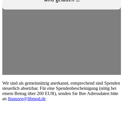
Wir sind als gemein­nützig anerkannt, entspre­chend sind Spenden
steuerlich absetzbar. Für eine Spenden­be­schei­nigung (nötig bei
einem Betrag über 200 EUR), senden Sie Ihre Adress­daten bitte
an
finanzen@libmod.de