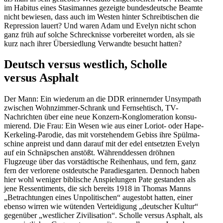
im Habitus eines Stasi­mannes gezeigte bundes­deutsche Beamte
nicht bewiesen, dass auch im Westen hinter Schreib­ti­schen die
Repression lauert? Und waren Adam und Evelyn nicht schon
ganz früh auf solche Schreck­nisse vorbe­reitet worden, als sie
kurz nach ihrer Übersiedlung Verwandte besucht hatten?
Deutsch versus westlich, Scholle
versus Asphalt
Der Mann: Ein wiederum an die DDR erinnernder Unsympath
zwischen Wohnzimmer-Schrank und Fernseh­tisch, TV-
Nachrichten über eine neue Konzern-Konglo­me­ration konsu­
mierend. Die Frau: Ein Wesen wie aus einer Loriot- oder Hape-
Kerkeling-Parodie, das mit vorste­hendem Gebiss ihre Spülma­
schine anpreist und dann darauf mit der edel entsetzten Evelyn
auf ein Schnäpschen anstößt. Während­dessen dröhnen
Flugzeuge über das vorstäd­tische Reihenhaus, und fern, ganz
fern der verlorene ostdeutsche Paradies­garten. Dennoch haben
hier wohl weniger biblische Anspie­lungen Pate gestanden als
jene Ressen­ti­ments, die sich bereits 1918 in Thomas Manns
„Betrach­tungen eines Unpoli­ti­schen“ augestobt hatten, einer
ebenso wirren wie wütenden Vertei­digung „deutscher Kultur“
gegenüber „westlicher Zivili­sation“. Scholle versus Asphalt, als