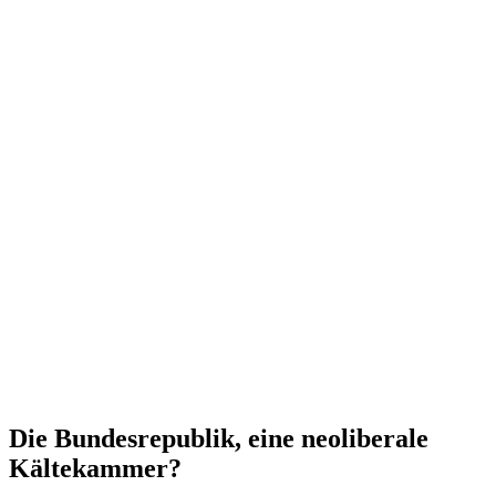
Die Bundes­re­publik, eine neoli­berale
Kältekammer?