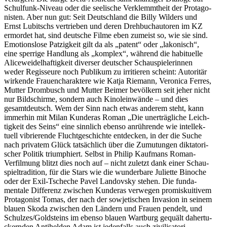
Schulfunk-Niveau oder die seelische Verklemmtheit der Protago­
nisten. Aber nun gut: Seit Deutschland die Billy Wilders und
Ernst Lubitschs vertrieben und deren Drehbuch­au­toren im KZ
ermordet hat, sind deutsche Filme eben zumeist so, wie sie sind.
Emoti­onslose Patzigkeit gilt da als „patent“ oder „lakonisch“,
eine sperrige Handlung als „komplex“, während die habituelle
Alice­wei­del­haf­tigkeit diverser deutscher Schau­spie­le­rinnen
weder Regis­seure noch Publikum zu irritieren scheint: Autoritär
wirkende Frauen­cha­raktere wie Katja Riemann, Veronica Ferres,
Mutter Drombusch und Mutter Beimer bevölkern seit jeher nicht
nur Bildschirme, sondern auch Kinolein­wände – und dies
gesamt­deutsch. Wem der Sinn nach etwas anderem steht, kann
immerhin mit Milan Kunderas Roman „Die unerträg­liche Leich­
tigkeit des Seins“ eine sinnlich ebenso anrüh­rende wie intel­lek­
tuell vibrie­rende Flucht­ge­schichte entdecken, in der die Suche
nach privatem Glück tatsächlich über die Zumutungen dikta­to­ri­
scher Politik trium­phiert. Selbst in Philip Kaufmans Roman-
Verfilmung blitzt dies noch auf – nicht zuletzt dank einer Schau­
spiel­tra­dition, für die Stars wie die wunderbare Juliette Binoche
oder der Exil-Tscheche Pavel Landovsky stehen. Die funda­
mentale Differenz zwischen Kunderas verwegen promis­kui­tivem
Protagonist Tomas, der nach der sowje­ti­schen Invasion in seinem
blauen Skoda zwischen den Ländern und Frauen pendelt, und
Schulzes/​Goldsteins im ebenso blauen Wartburg gequält daher­tu­
ckernden Antihelden Adam ist jeden­falls auch zivili­sa­to­ri­