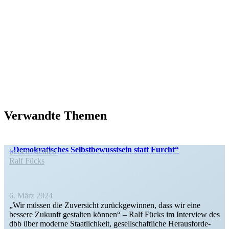
Verwandte Themen
„Demokra­ti­sches Selbst­be­wusstsein statt Furcht“
In den Medien
Ralf Fücks
6. März 2024
„Wir müssen die Zuver­sicht zurück­ge­winnen, dass wir eine
bessere Zukunft gestalten können“ – Ralf Fücks im Interview des
dbb über moderne Staat­lichkeit, gesell­schaft­liche Heraus­for­de­