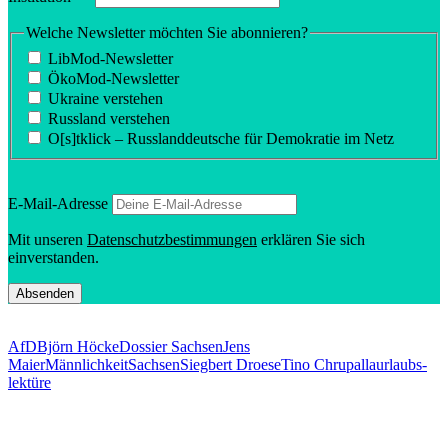
Welche Newsletter möchten Sie abonnieren?
LibMod-Newsletter
ÖkoMod-Newsletter
Ukraine verstehen
Russland verstehen
O[s]tklick – Russland­deutsche für Demokratie im Netz
E‑Mail-Adresse
Mit unseren
Daten­schutz­be­stim­mungen
erklären Sie sich
einverstanden.
AfD
Björn Höcke
Dossier Sachsen
Jens
Maier
Männlichkeit
Sachsen
Siegbert Droese
Tino Chrupalla
urlaubs­
lek­türe