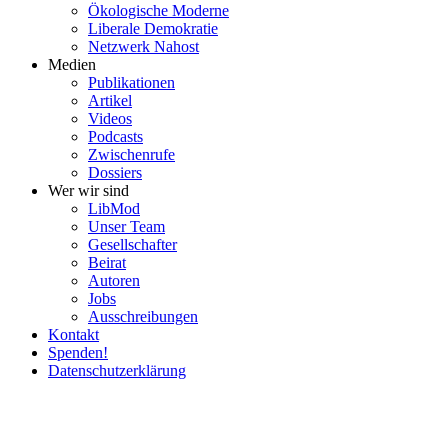
Ökolo­gische Moderne
Liberale Demokratie
Netzwerk Nahost
Medien
Publi­ka­tionen
Artikel
Videos
Podcasts
Zwischenrufe
Dossiers
Wer wir sind
LibMod
Unser Team
Gesell­schafter
Beirat
Autoren
Jobs
Ausschrei­bungen
Kontakt
Spenden!
Daten­schutz­er­klärung