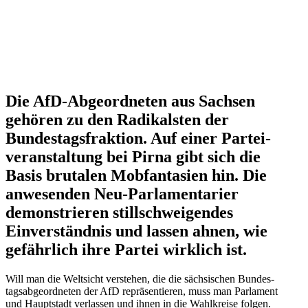
Die AfD-Abgeord­neten aus Sachsen
gehören zu den Radikalsten der
Bundes­tags­fraktion. Auf einer Partei­
ver­an­staltung bei Pirna gibt sich die
Basis brutalen Mobfan­tasien hin. Die
anwesenden Neu-Parla­men­tarier
demons­trieren still­schwei­gendes
Einver­ständnis und lassen ahnen, wie
gefährlich ihre Partei wirklich ist.
Will man die Weltsicht verstehen, die die sächsi­schen Bundes­
tags­ab­ge­ord­neten der AfD reprä­sen­tieren, muss man Parlament
und Haupt­stadt verlassen und ihnen in die Wahlkreise folgen.