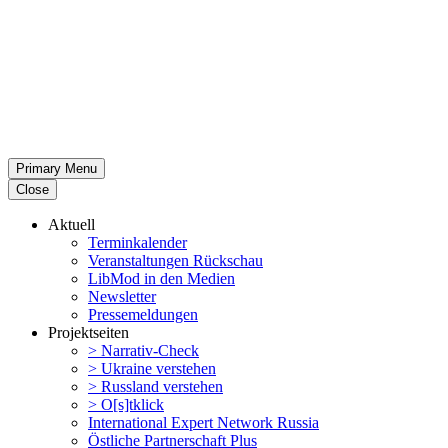
Primary Menu
Close
Aktuell
Termin­ka­lender
Veran­stal­tungen Rückschau
LibMod in den Medien
Newsletter
Presse­mel­dungen
Projekt­seiten
> Narrativ-Check
> Ukraine verstehen
> Russland verstehen
> O[s]tklick
Inter­na­tional Expert Network Russia
Östliche Partner­schaft Plus