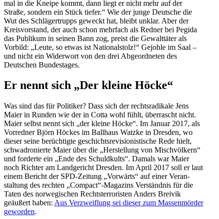
mal in die Kneipe kommt, dann liegt er nicht mehr auf der
Straße, sondern ein Stück tiefer.“ Wie der junge Deutsche die
Wut des Schlä­ger­trupps geweckt hat, bleibt unklar. Aber der
Kreis­vor­stand, der auch schon mehrfach als Redner bei Pegida
das Publikum in seinen Bann zog, preist die Gewalt­täter als
Vorbild: „Leute, so etwas ist Natio­nal­stolz!“ Gejohle im Saal –
und nicht ein Widerwort von den drei Abgeord­neten des
Deutschen Bundestages.
Er nennt sich „Der kleine Höcke“
Was sind das für Politiker? Dass sich der rechts­ra­dikale Jens
Maier in Runden wie der in Cotta wohl fühlt, überrascht nicht.
Maier selbst nennt sich „der kleine Höcke“. Im Januar 2017, als
Vorredner Björn Höckes im Ballhaus Watzke in Dresden, wo
dieser seine berüch­tigte geschichts­re­vi­sio­nis­tische Rede hielt,
schwa­dro­nierte Maier über die „Herstellung von Misch­völkern“
und forderte ein „Ende des Schuld­kults“. Damals war Maier
noch Richter am Landge­richt Dresden. Im April 2017 soll er laut
einem Bericht der SPD-Zeitung „Vorwärts“ auf einer Veran­
staltung des rechten „Compact“-Magazins Verständnis für die
Taten des norwe­gi­schen Rechts­ter­ro­risten Anders Breivik
geäußert haben:
Aus Verzweiflung sei dieser zum Massen­mörder
geworden
.