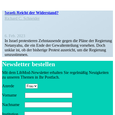
Israel: Reicht der Widerstand?
Kolumne
Richard C. Schneider
6. Feb. 2023
In Israel protes­tieren Zehntau­sende gegen die Pläne der Regierung
Netanyahu, die ein Ende der Gewal­ten­teilung vorsehen. Doch
unklar ist, ob der bisherige Protest ausreicht, um die Regierung
umzustimmen.
Newsletter bestellen
Mit dem LibMod-Newsletter erhalten Sie regel­mäßig Neuig­keiten
zu unseren Themen in Ihr Postfach.
Anrede
Vorname
Nachname
Insti­tution