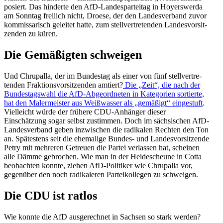
posiert. Das hinderte den AfD-Landes­par­teitag in Hoyers­werda
am Sonntag freilich nicht, Droese, der den Landes­verband zuvor
kommis­sa­risch geleitet hatte, zum stell­ver­tre­tenden Landes­vor­sit­
zenden zu küren.
Die Gemäßigten schweigen
Und Chrupalla, der im Bundestag als einer von fünf stell­ver­tre­
tenden Frakti­ons­vor­sit­zenden amtiert?
Die „Zeit“, die nach der
Bundes­tagswahl die AfD-Abgeord­neten in Kategorien sortierte,
hat den Maler­meister aus Weißwasser als „gemäßigt“ einge­stuft
.
Vielleicht würde der frühere CDU-Anhänger dieser
Einschätzung sogar selbst zustimmen. Doch im sächsi­schen AfD-
Landes­verband geben inzwi­schen die radikalen Rechten den Ton
an. Spätestens seit die ehemalige Bundes- und Landes­vor­sit­zende
Petry mit mehreren Getreuen die Partei verlassen hat, scheinen
alle Dämme gebrochen. Wie man in der Heide­scheune in Cotta
beobachten konnte, ziehen AfD-Politiker wie Chrupalla vor,
gegenüber den noch radika­leren Partei­kol­legen zu schweigen.
Die CDU ist ratlos
Wie konnte die AfD ausge­rechnet in Sachsen so stark werden?