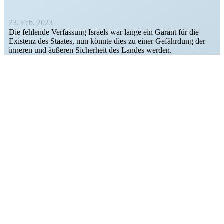
23. Feb. 2023
Die fehlende Verfassung Israels war lange ein Garant für die
Existenz des Staates, nun könnte dies zu einer Gefährdung der
inneren und äußeren Sicherheit des Landes werden.