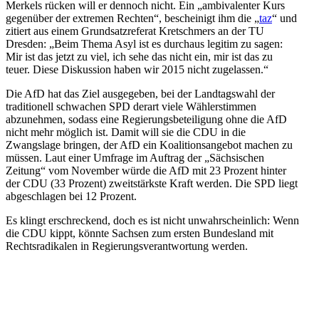
Merkels rücken will er dennoch nicht. Ein „ambiva­lenter Kurs
gegenüber der extremen Rechten“, bescheinigt ihm die „
taz
“ und
zitiert aus einem Grund­satz­re­ferat Kretschmers an der TU
Dresden: „Beim Thema Asyl ist es durchaus legitim zu sagen:
Mir ist das jetzt zu viel, ich sehe das nicht ein, mir ist das zu
teuer. Diese Diskussion haben wir 2015 nicht zugelassen.“
Die AfD hat das Ziel ausge­geben, bei der Landtagswahl der
tradi­tionell schwachen SPD derart viele Wähler­stimmen
abzunehmen, sodass eine Regie­rungs­be­tei­ligung ohne die AfD
nicht mehr möglich ist. Damit will sie die CDU in die
Zwangslage bringen, der AfD ein Koali­ti­ons­an­gebot machen zu
müssen. Laut einer Umfrage im Auftrag der „Sächsi­schen
Zeitung“ vom November würde die AfD mit 23 Prozent hinter
der CDU (33 Prozent) zweit­stärkste Kraft werden. Die SPD liegt
abgeschlagen bei 12 Prozent.
Es klingt erschre­ckend, doch es ist nicht unwahr­scheinlich: Wenn
die CDU kippt, könnte Sachsen zum ersten Bundesland mit
Rechts­ra­di­kalen in Regie­rungs­ver­ant­wortung werden.