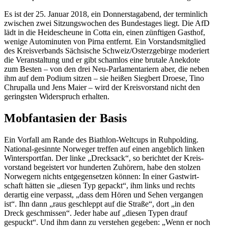
Es ist der 25. Januar 2018, ein Donners­tag­abend, der terminlich
zwischen zwei Sitzungs­wochen des Bundes­tages liegt. Die AfD
lädt in die Heide­scheune in Cotta ein, einen zünftigen Gasthof,
wenige Automi­nuten von Pirna entfernt. Ein Vorstands­mit­glied
des Kreis­ver­bands Sächsische Schweiz/​Osterzgebirge moderiert
die Veran­staltung und er gibt schamlos eine brutale Anekdote
zum Besten – von den drei Neu-Parla­men­ta­riern aber, die neben
ihm auf dem Podium sitzen – sie heißen Siegbert Droese, Tino
Chrupalla und Jens Maier – wird der Kreis­vor­stand nicht den
geringsten Wider­spruch erhalten.
Mobfan­tasien der Basis
Ein Vorfall am Rande des Biathlon-Weltcups in Ruhpolding.
National-gesinnte Norweger treffen auf einen angeblich linken
Winter­sportfan. Der linke „Drecksack“, so berichtet der Kreis­
vor­stand begeistert vor hunderten Zuhörern, habe den stolzen
Norwegern nichts entge­gen­setzen können: In einer Gastwirt­
schaft hätten sie „diesen Typ gepackt“, ihm links und rechts
derartig eine verpasst, „dass dem Hören und Sehen vergangen
ist“. Ihn dann „raus geschleppt auf die Straße“, dort „in den
Dreck geschmissen“. Jeder habe auf „diesen Typen drauf
gespuckt“. Und ihm dann zu verstehen gegeben: „Wenn er noch