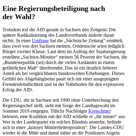
Eine Regie­rungs­be­tei­ligung nach
der Wahl?
Trotzdem traf die AfD gerade in Sachsen den Zeitgeist. Die
spätere Radika­li­sierung des Landes­ver­bands änderte daran
nichts. In einer
Umfrage
hat die „Sächsische Zeitung“ ermittelt,
dass zwei von drei Sachsen meinen, Ostdeutsche seien lediglich
Bürger zweiter Klasse. Laut dem im Auftrag der Staats­re­gierung
erstellten „Sachsen-Monitor“ meinen 56 Prozent der Sachsen, die
„Bundes­re­publik (sei) durch die vielen Ausländer in einem
gefähr­lichen Maß“ überfremdet. Das ist ein deutlich höherer
Anteil als bei vergleich­baren bundes­weiten Erhebungen. Dieses
Gefühl des Abgehäng­tseins paart sich mit einer ausge­prägten
Fremden­feind­lichkeit und ist der Nährboden für den explo­siven
Erfolg der AfD.
Die CDU, die in Sachsen seit 1990 ohne Unter­bre­chung den
Regie­rungschef stellt, sieht mit Sorge der Landtagswahl im
Sommer 2019 entgegen. Tillichs Nachfolger
Kretschmer
beteuert, eine Koalition mit der AfD schließe er „für immer“ aus.
Wer in der Landes­partei ein solches Bündnis anstrebe, befinde
sich in einer „krassen Minder­hei­ten­po­sition“. Die Landes-CDU
wieder in die Mitte und damit näher an die Positionen Angela