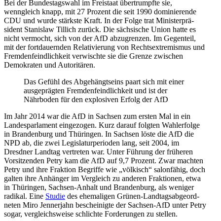
Bei der Bundes­tagswahl im Freistaat übertrumpfte sie,
wenngleich knapp, mit 27 Prozent die seit 1990 dominie­rende
CDU und wurde stärkste Kraft. In der Folge trat Minis­ter­prä­
sident Stanislaw Tillich zurück. Die sächsische Union hatte es
nicht vermocht, sich von der AfD abzugrenzen. Im Gegenteil,
mit der fortdau­ernden Relati­vierung von Rechts­extre­mismus und
Fremden­feind­lichkeit verwischte sie die Grenze zwischen
Demokraten und Autoritären.
Das Gefühl des Abgehäng­tseins paart sich mit einer
ausge­prägten Fremden­feind­lichkeit und ist der
Nährboden für den explo­siven Erfolg der AfD
Im Jahr 2014 war die AfD in Sachsen zum ersten Mal in ein
Landes­par­lament einge­zogen. Kurz darauf folgten Wahler­folge
in Brandenburg und Thüringen. In Sachsen löste die AfD die
NPD ab, die zwei Legis­la­tur­pe­rioden lang, seit 2004, im
Dresdner Landtag vertreten war. Unter Führung der früheren
Vorsit­zenden Petry kam die AfD auf 9,7 Prozent. Zwar machten
Petry und ihre Fraktion Begriffe wie „völkisch“ salon­fähig, doch
galten ihre Anhänger im Vergleich zu anderen Fraktionen, etwa
in Thüringen, Sachsen-Anhalt und Brandenburg, als weniger
radikal. Eine
Studie
des ehema­ligen Grünen-Landtags­ab­ge­ord­
neten Miro Jennerjahn beschei­nigte der Sachsen-AfD unter Petry
sogar, vergleichs­weise schlichte Forde­rungen zu stellen.