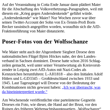
Auf der Veran­staltung in Cotta Ende Januar dann plädiert Maier
für die Abschaffung des Volks­ver­het­zungs-Paragraphen, weil mit
diesem ein „Krieg gegen Anders­den­kende“ geführt würde.
„Anders­den­kende“ wie Maier? Nur Wochen zuvor war über
seinen Twitter-Account der Sohn von Ex-Tennis-Profi Boris
Becker rassis­tisch angegriffen worden, woraufhin sich die AfD-
Frakti­ons­führung von Maier distanzierte.
Poser-Fotos von der Wolfsschanze
Wie Maier steht auch der Abgeordnete Siegbert Droese dem
natio­na­lis­ti­schen Flügel Björn Höckes nahe, der den Landes­
verband in Sachsen dominiert. Droese hatte schon 2016 Schlag­
zeilen gemacht, weil unter seiner Verant­wortung als Kreis­vor­sit­
zender in Leipzig zwei AfD-Autos mit Nazi-Codes als
Kennzeichen herum­fuhren: L‑AH1818 – also den Initialen Adolf
Hitlers und L‑GD3345 – Großdeutschland zwischen 1933 und
1945. Laut Tages­spiegel will Droese von der Bedeutung der
Kombi­na­tionen nichts gewusst haben:
„Ich war überrascht, was
da hinein­in­ter­pre­tiert wurde.“
Am Wochenende veröf­fent­lichte eine partei­in­terne Gegnerin
Droeses ein Foto, wie dieser, die Hand auf der Brust, vor den
Ruinen des früheren Wehrmachts­haupt­quar­tiers „Wolfs­schanze“