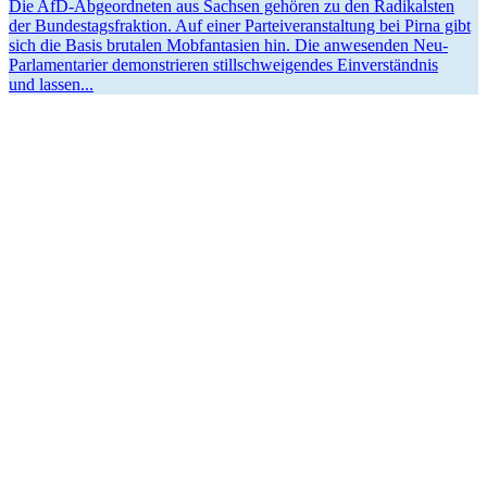
Die AfD-Abgeor­d­­neten aus Sachsen gehören zu den Radikalsten
der Bundes­tags­fraktion. Auf einer Partei­ver­an­staltung bei Pirna gibt
sich die Basis brutalen Mobfan­tasien hin. Die anwesenden Neu-
Parla­­men­­tarier demons­trieren still­schwei­gendes Einver­ständnis
und lassen...