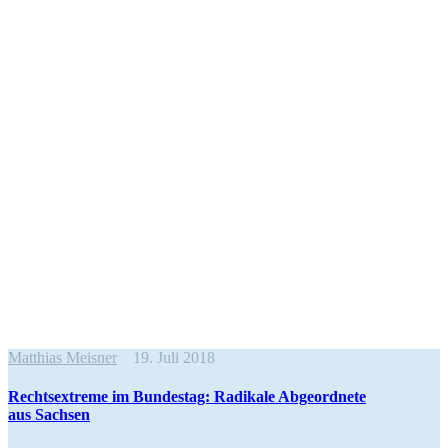
Matthias Meisner
19. Juli 2018
Rechts­extreme im Bundestag: Radikale Abgeordnete
aus Sachsen