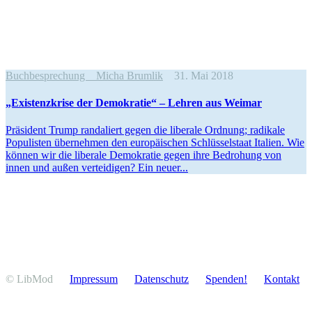
Buchbesprechung
Micha Brumlik
31. Mai 2018
„Existenz­krise der Demokratie“ – Lehren aus Weimar
Präsident Trump randa­liert gegen die liberale Ordnung; radikale
Populisten übernehmen den europäi­schen Schlüs­sel­staat Italien. Wie
können wir die liberale Demokratie gegen ihre Bedrohung von
innen und außen vertei­digen? Ein neuer...
© LibMod
Impressum
Daten­schutz
Spenden!
Kontakt