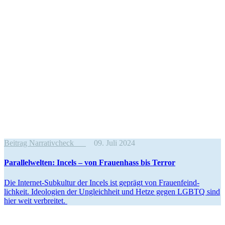
Beitrag Narrativcheck
09. Juli 2024
Paral­lel­welten: Incels – von Frauenhass bis Terror
Die Internet-Subkultur der Incels ist geprägt von Frauen­feind­
lichkeit. Ideologien der Ungleichheit und Hetze gegen LGBTQ sind
hier weit verbreitet.