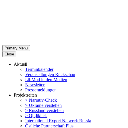
Primary Menu
Close
Aktuell
Termin­ka­lender
Veran­stal­tungen Rückschau
LibMod in den Medien
Newsletter
Presse­mel­dungen
Projekt­seiten
> Narrativ-Check
> Ukraine verstehen
> Russland verstehen
> O[s]tklick
Inter­na­tional Expert Network Russia
Östliche Partner­schaft Plus