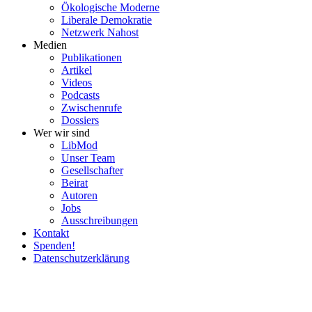
Ökolo­gische Moderne
Liberale Demokratie
Netzwerk Nahost
Medien
Publi­ka­tionen
Artikel
Videos
Podcasts
Zwischenrufe
Dossiers
Wer wir sind
LibMod
Unser Team
Gesell­schafter
Beirat
Autoren
Jobs
Ausschrei­bungen
Kontakt
Spenden!
Daten­schutz­er­klärung