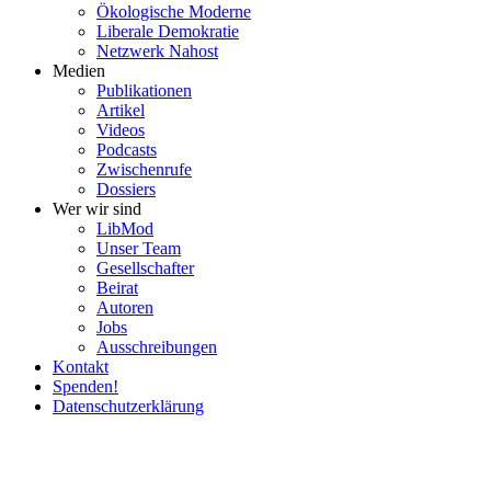
Ökolo­gische Moderne
Liberale Demokratie
Netzwerk Nahost
Medien
Publi­ka­tionen
Artikel
Videos
Podcasts
Zwischenrufe
Dossiers
Wer wir sind
LibMod
Unser Team
Gesell­schafter
Beirat
Autoren
Jobs
Ausschrei­bungen
Kontakt
Spenden!
Daten­schutz­er­klärung