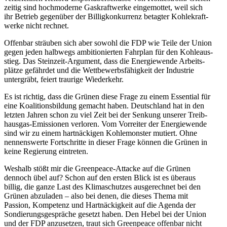
zeitig sind hochmo­derne Gaskraft­werke einge­mottet, weil sich
ihr Betrieb gegenüber der Billig­kon­kurrenz betagter Kohle­kraft­
werke nicht rechnet.
Offenbar sträuben sich aber sowohl die FDP wie Teile der Union
gegen jeden halbwegs ambitio­nierten Fahrplan für den Kohle­aus­
stieg. Das Steinzeit-Argument, dass die Energie­wende Arbeits­
plätze gefährdet und die Wettbe­werbs­fä­higkeit der Industrie
unter­gräbt, feiert traurige Wiederkehr.
Es ist richtig, dass die Grünen diese Frage zu einem Essential für
eine Koali­ti­ons­bildung gemacht haben. Deutschland hat in den
letzten Jahren schon zu viel Zeit bei der Senkung unserer Treib­
hausgas-Emissionen verloren. Vom Vorreiter der Energie­wende
sind wir zu einem hartnä­ckigen Kohle­monster mutiert. Ohne
nennens­werte Fortschritte in dieser Frage können die Grünen in
keine Regierung eintreten.
Weshalb stößt mir die Green­peace-Attacke auf die Grünen
dennoch übel auf? Schon auf den ersten Blick ist es überaus
billig, die ganze Last des Klima­schutzes ausge­rechnet bei den
Grünen abzuladen – also bei denen, die dieses Thema mit
Passion, Kompetenz und Hartnä­ckigkeit auf die Agenda der
Sondie­rungs­ge­spräche gesetzt haben. Den Hebel bei der Union
und der FDP anzusetzen, traut sich Green­peace offenbar nicht