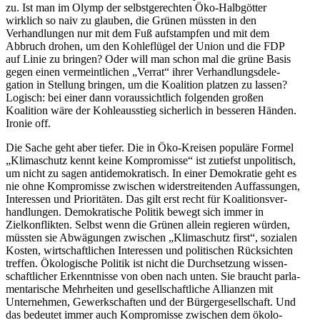
zu. Ist man im Olymp der selbst­ge­rechten Öko-Halbgötter
wirklich so naiv zu glauben, die Grünen müssten in den
Verhand­lungen nur mit dem Fuß aufstampfen und mit dem
Abbruch drohen, um den Kohle­flügel der Union und die FDP
auf Linie zu bringen? Oder will man schon mal die grüne Basis
gegen einen vermeint­lichen „Verrat“ ihrer Verhand­lungs­de­le­
gation in Stellung bringen, um die Koalition platzen zu lassen?
Logisch: bei einer dann voraus­sichtlich folgenden großen
Koalition wäre der Kohle­aus­stieg sicherlich in besseren Händen.
Ironie off.
Die Sache geht aber tiefer. Die in Öko-Kreisen populäre Formel
„Klima­schutz kennt keine Kompro­misse“ ist zutiefst unpoli­tisch,
um nicht zu sagen antide­mo­kra­tisch. In einer Demokratie geht es
nie ohne Kompro­misse zwischen wider­strei­tenden Auffas­sungen,
Inter­essen und Priori­täten. Das gilt erst recht für Koali­ti­ons­ver­
hand­lungen. Demokra­tische Politik bewegt sich immer in
Zielkon­flikten. Selbst wenn die Grünen allein regieren würden,
müssten sie Abwägungen zwischen „Klima­schutz first“, sozialen
Kosten, wirtschaft­lichen Inter­essen und politi­schen Rücksichten
treffen. Ökolo­gische Politik ist nicht die Durch­setzung wissen­
schaft­licher Erkennt­nisse von oben nach unten. Sie braucht parla­
men­ta­rische Mehrheiten und gesell­schaft­liche Allianzen mit
Unter­nehmen, Gewerk­schaften und der Bürger­ge­sell­schaft. Und
das bedeutet immer auch Kompro­misse zwischen dem ökolo­