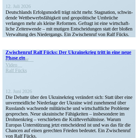
12. Juli 2026
Deutsch­lands Erfolgs­modell trägt nicht mehr. Stagnation, schwin­
dende Wettbe­werbs­fä­higkeit und geopo­li­tische Umbrüche
verlangen mehr als kleine Reformen. Gefragt ist eine wirtschaft­
liche Zeiten­wende – mit mutigen Entschei­dungen statt der bloßen
Verwaltung des Nieder­gangs. Ein Zwischenruf von Ralf Fücks.
Zwischenruf Ralf Fücks: Der Ukrai­ne­krieg tritt in eine neue
Phase ein
Kommentar
Video
Ralf Fücks
12. Juni 2026
Die Debatte über den Ukrai­ne­krieg verändert sich: Statt über eine
unver­meid­liche Niederlage der Ukraine wird zunehmend über
Russlands wachsende militä­rische und wirtschaft­liche Probleme
gesprochen. Neue ukrai­nische Fähig­keiten – insbe­sondere im
Drohnen­krieg – verschieben die Kräfte­ver­hält­nisse. Warum
Europas Unter­stützung jetzt entscheidend ist und was das für die
Chancen auf einen gerechten Frieden bedeutet. Ein Zwischenruf
von Ralf Fücks.