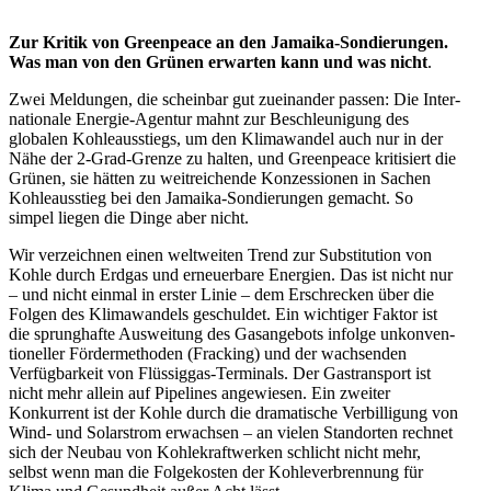
Zur Kritik von Green­peace an den Jamaika-Sondie­rungen.
Was man von den Grünen erwarten kann und was nicht
.
Zwei Meldungen, die scheinbar gut zuein­ander passen: Die Inter­
na­tionale Energie-Agentur mahnt zur Beschleu­nigung des
globalen Kohle­aus­stiegs, um den Klima­wandel auch nur in der
Nähe der 2‑Grad-Grenze zu halten, und Green­peace kriti­siert die
Grünen, sie hätten zu weitrei­chende Konzes­sionen in Sachen
Kohle­aus­stieg bei den Jamaika-Sondie­rungen gemacht. So
simpel liegen die Dinge aber nicht.
Wir verzeichnen einen weltweiten Trend zur Substi­tution von
Kohle durch Erdgas und erneu­erbare Energien. Das ist nicht nur
– und nicht einmal in erster Linie – dem Erschrecken über die
Folgen des Klima­wandels geschuldet. Ein wichtiger Faktor ist
die sprung­hafte Ausweitung des Gasan­gebots infolge unkon­ven­
tio­neller Förder­me­thoden (Fracking) und der wachsenden
Verfüg­barkeit von Flüssiggas-Terminals. Der Gastransport ist
nicht mehr allein auf Pipelines angewiesen. Ein zweiter
Konkurrent ist der Kohle durch die drama­tische Verbil­ligung von
Wind- und Solar­strom erwachsen – an vielen Stand­orten rechnet
sich der Neubau von Kohle­kraft­werken schlicht nicht mehr,
selbst wenn man die Folge­kosten der Kohle­ver­brennung für