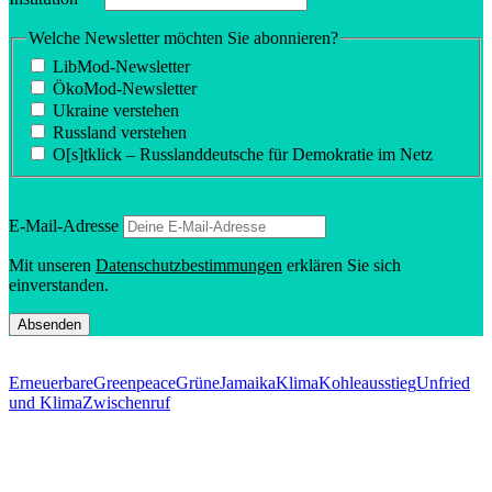
Welche Newsletter möchten Sie abonnieren?
LibMod-Newsletter
ÖkoMod-Newsletter
Ukraine verstehen
Russland verstehen
O[s]tklick – Russland­deutsche für Demokratie im Netz
E‑Mail-Adresse
Mit unseren
Daten­schutz­be­stim­mungen
erklären Sie sich
einverstanden.
Erneuerbare
Greenpeace
Grüne
Jamaika
Klima
Kohleausstieg
Unfried
und Klima
Zwischenruf