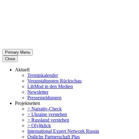
Primary Menu
Close
Aktuell
Termin­ka­lender
Veran­stal­tungen Rückschau
LibMod in den Medien
Newsletter
Presse­mel­dungen
Projekt­seiten
> Narrativ-Check
> Ukraine verstehen
> Russland verstehen
> O[s]tklick
Inter­na­tional Expert Network Russia
Östliche Partner­schaft Plus