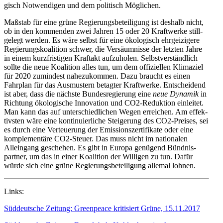
gisch Notwen­digen und dem politisch Möglichen.
Maßstab für eine grüne Regie­rungs­be­tei­ligung ist deshalb nicht,
ob in den kommenden zwei Jahren 15 oder 20 Kraft­werke still­
gelegt werden. Es wäre selbst für eine ökolo­gisch ehrgei­zigere
Regie­rungs­ko­alition schwer, die Versäum­nisse der letzten Jahre
in einem kurzfris­tigen Kraftakt aufzu­holen. Selbst­ver­ständlich
sollte die neue Koalition alles tun, um dem offizi­ellen Klimaziel
für 2020 zumindest nahezu­kommen. Dazu braucht es einen
Fahrplan für das Ausmustern betagter Kraft­werke. Entscheidend
ist aber, dass die nächste Bundes­re­gierung eine
neue Dynamik
in
Richtung ökolo­gische Innovation und CO2-Reduktion einleitet.
Man kann das auf unter­schied­lichen Wegen erreichen. Am effek­
tivsten wäre eine konti­nu­ier­liche Steigerung des CO2-Preises, sei
es durch eine Verteuerung der Emissi­ons­zer­ti­fikate oder eine
komple­mentäre CO2-Steuer. Das muss nicht im natio­nalen
Alleingang geschehen. Es gibt in Europa genügend Bündnis­
partner, um das in einer Koalition der Willigen zu tun. Dafür
würde sich eine grüne Regie­rungs­be­tei­ligung allemal lohnen.
Links:
Süddeutsche Zeitung: Green­peace kriti­siert Grüne, 15.11.2017