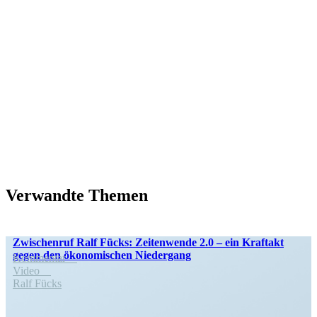
Verwandte Themen
Zwischenruf Ralf Fücks: Zeiten­wende 2.0 – ein Kraftakt
gegen den ökono­mi­schen Niedergang
Kommentar
Video
Ralf Fücks