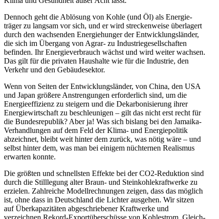
Klima und Gesundheit außer Acht lässt.
Dennoch geht die Ablösung von Kohle (und Öl) als Energie­
träger zu langsam vor sich, und er wird strecken­weise überlagert
durch den wachsenden Energie­hunger der Entwick­lungs­länder,
die sich im Übergang von Agrar- zu Indus­trie­ge­sell­schaften
befinden. Ihr Energie­ver­brauch wächst und wird weiter wachsen.
Das gilt für die privaten Haushalte wie für die Industrie, den
Verkehr und den Gebäudesektor.
Wenn von Seiten der Entwick­lungs­länder, von China, den USA
und Japan größere Anstren­gungen erfor­derlich sind, um die
Energie­ef­fi­zienz zu steigern und die Dekar­bo­ni­sierung ihrer
Energie­wirt­schaft zu beschleu­nigen – gilt das nicht erst recht für
die Bundes­re­publik? Aber ja! Was sich bislang bei den Jamaika-
Verhand­lungen auf dem Feld der Klima- und Energie­po­litik
abzeichnet, bleibt weit hinter dem zurück, was nötig wäre – und
selbst hinter dem, was man bei einigem nüchternen Realismus
erwarten konnte.
Die größten und schnellsten Effekte bei der CO2-Reduktion sind
durch die Still­legung alter Braun- und Stein­koh­le­kraft­werke zu
erzielen. Zahlreiche Modell­rech­nungen zeigen, dass das möglich
ist, ohne dass in Deutschland die Lichter ausgehen. Wir sitzen
auf Überka­pa­zi­täten abgeschrie­bener Kraft­werke und
verzeichnen Rekord-Export­über­schüsse von Kohlestrom. Gleich­