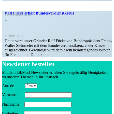
Ralf Fücks erhält Bundesverdienstkreuz
Presse­mit­teilung
4. Juni 2026
Heute wird unser Gründer Ralf Fücks von Bundes­prä­sident Frank-
Walter Stein­meier mit dem Bundes­ver­dienst­kreuz erster Klasse
ausge­zeichnet. Gewürdigt wird damit sein heraus­ra­gendes Wirken
für Freiheit und Demokratie.
Newsletter bestellen
Mit dem LibMod-Newsletter erhalten Sie regel­mäßig Neuig­keiten
zu unseren Themen in Ihr Postfach.
Anrede
Vorname
Nachname
Insti­tution