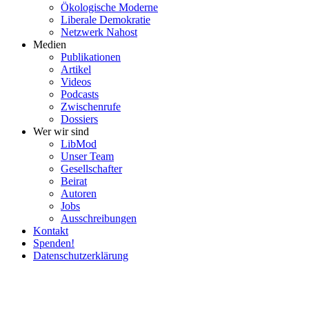
Ökolo­gische Moderne
Liberale Demokratie
Netzwerk Nahost
Medien
Publi­ka­tionen
Artikel
Videos
Podcasts
Zwischenrufe
Dossiers
Wer wir sind
LibMod
Unser Team
Gesell­schafter
Beirat
Autoren
Jobs
Ausschrei­bungen
Kontakt
Spenden!
Daten­schutz­er­klärung