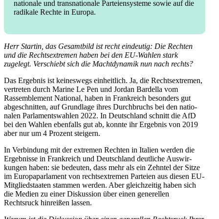
nationale und trans­na­tionale Partei­en­systeme sowie auf die
radikale Rechte in Europa.
Herr Startin, das Gesamtbild ist recht eindeutig: Die Rechten
und die Rechts­extremen haben bei den EU-Wahlen stark
zugelegt. Verschiebt sich die Macht­dy­namik nun nach rechts?
Das Ergebnis ist keineswegs einheitlich. Ja, die Rechts­extremen,
vertreten durch Marine Le Pen und Jordan Bardella vom
Rassem­blement National, haben in Frank­reich besonders gut
abgeschnitten, auf Grundlage ihres Durch­bruchs bei den natio­
nalen Parla­ments­wahlen 2022. In Deutschland schnitt die AfD
bei den Wahlen ebenfalls gut ab, konnte ihr Ergebnis von 2019
aber nur um 4 Prozent steigern.
In Verbindung mit der extremen Rechten in Italien werden die
Ergeb­nisse in Frank­reich und Deutschland deutliche Auswir­
kungen haben: sie bedeuten, dass mehr als ein Zehntel der Sitze
im Europa­par­lament von rechts­extremen Parteien aus diesen EU-
Mitglied­staaten stammen werden. Aber gleich­zeitig haben sich
die Medien zu einer Diskussion über einen generellen
Rechtsruck hinreißen lassen.