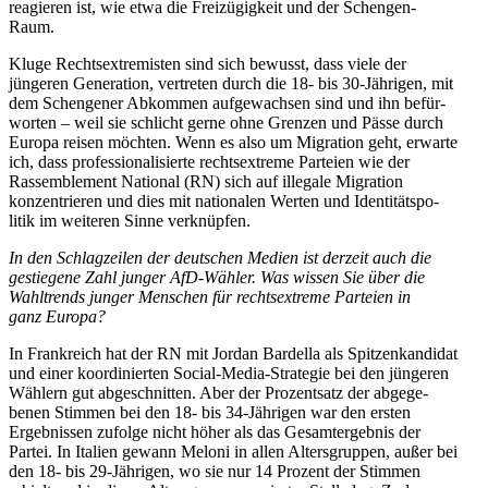
reagieren ist, wie etwa die Freizü­gigkeit und der Schengen-
Raum.
Kluge Rechts­extre­misten sind sich bewusst, dass viele der
jüngeren Generation, vertreten durch die 18- bis 30-Jährigen, mit
dem Schen­gener Abkommen aufge­wachsen sind und ihn befür­
worten – weil sie schlicht gerne ohne Grenzen und Pässe durch
Europa reisen möchten. Wenn es also um Migration geht, erwarte
ich, dass profes­sio­na­li­sierte rechts­extreme Parteien wie der
Rassem­blement National (RN) sich auf illegale Migration
konzen­trieren und dies mit natio­nalen Werten und Identi­täts­po­
litik im weiteren Sinne verknüpfen.
In den Schlag­zeilen der deutschen Medien ist derzeit auch die
gestiegene Zahl junger AfD-Wähler. Was wissen Sie über die
Wahltrends junger Menschen für rechts­extreme Parteien in
ganz Europa?
In Frank­reich hat der RN mit Jordan Bardella als Spitzen­kan­didat
und einer koordi­nierten Social-Media-Strategie bei den jüngeren
Wählern gut abgeschnitten. Aber der Prozentsatz der abgege­
benen Stimmen bei den 18- bis 34-Jährigen war den ersten
Ergeb­nissen zufolge nicht höher als das Gesamt­ergebnis der
Partei. In Italien gewann Meloni in allen Alters­gruppen, außer bei
den 18- bis 29-Jährigen, wo sie nur 14 Prozent der Stimmen