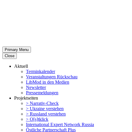
Primary Menu
Close
Aktuell
Termin­ka­lender
Veran­stal­tungen Rückschau
LibMod in den Medien
Newsletter
Presse­mel­dungen
Projekt­seiten
> Narrativ-Check
> Ukraine verstehen
> Russland verstehen
> O[s]tklick
Inter­na­tional Expert Network Russia
Östliche Partner­schaft Plus