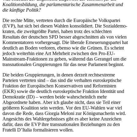
Koali­ti­ons­bildung, die parla­men­ta­rische Zusam­men­arbeit und
die künftige Politik?
Die rechte Mitte, vertreten durch die Europäische Volks­partei
(EVP), hat sich bei diesen Wahlen konso­li­diert. Die Sozial­de­mo­
kraten, die zweit­größte Partei, haben trotz des schlechten
Resultats der deutschen SPD besser abgeschnitten als von vielen
Kommen­ta­toren vorher­gesagt. Die liberale Erneue­rungs­partei hat
deutlich an Boden verloren, ebenso wie die Grünen. Es scheint
jedoch weiterhin eine Art Mehrheit zwischen den Pro-EU-
Mainstream-Fraktionen zu geben, während das Gerangel um die
trans­na­tio­nalen Gruppie­rungen für das neue Parlament beginnt.
Die beiden Gruppie­rungen, in denen derzeit rechts­extreme
Parteien vertreten sind – das sind die verhalten euroskep­tische
Fraktion der Europäi­schen Konser­va­tiven und Refor­misten
(EKR) sowie die deutlich euroskep­tische Fraktion Identität und
Demokratie (ID) – werden beide wahrscheinlich mehr
Abgeordnete haben. Aber ich glaube nicht, dass sie Teil einer
größeren Koalition sein werden. Vor den EU-Wahlen war viel
davon die Rede, dass Giorgia Meloni zur Königs­ma­cherin wird.
Angesichts des Wahler­geb­nisses gibt es aber keine Anzeichen
dafür, dass die EVP ihre trans­na­tio­nalen Bezie­hungen zu den
Fratelli D’Italia forma­li­sieren wollen.