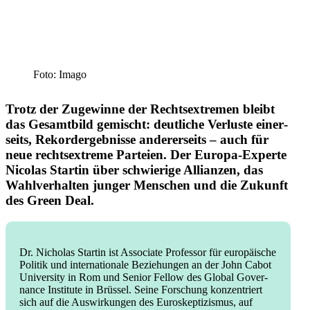
Foto: Imago
Trotz der Zugewinne der Rechts­extremen bleibt
das Gesamtbild gemischt: deutliche Verluste einer­
seits, Rekord­ergeb­nisse anderer­seits – auch für
neue rechts­extreme Parteien. Der Europa-Experte
Nicolas Startin über schwierige Allianzen, das
Wahlver­halten junger Menschen und die Zukunft
des Green Deal.
Dr. Nicholas Startin ist Associate Professor für europäische
Politik und inter­na­tionale Bezie­hungen an der John Cabot
University in Rom und Senior Fellow des Global Gover­
nance Institute in Brüssel. Seine Forschung konzen­triert
sich auf die Auswir­kungen des Euroskep­ti­zismus, auf