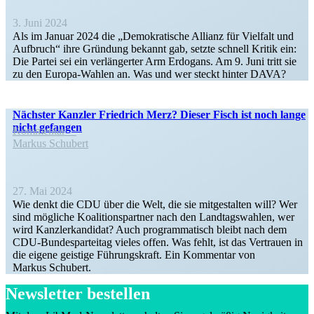
3. Juni 2024
Als im Januar 2024 die „Demokra­tische Allianz für Vielfalt und
Aufbruch“ ihre Gründung bekannt gab, setzte schnell Kritik ein:
Die Partei sei ein verlän­gerter Arm Erdogans. Am 9. Juni tritt sie
zu den Europa-Wahlen an. Was und wer steckt hinter DAVA?
Nächster Kanzler Friedrich Merz? Dieser Fisch ist noch lange
nicht gefangen
Kommentar
Markus Schubert
27. Mai 2024
Wie denkt die CDU über die Welt, die sie mitge­stalten will? Wer
sind mögliche Koali­ti­ons­partner nach den Landtags­wahlen, wer
wird Kanzler­kan­didat? Auch program­ma­tisch bleibt nach dem
CDU-Bundes­­par­­teitag vieles offen. Was fehlt, ist das Vertrauen in
die eigene geistige Führungs­kraft. Ein Kommentar von
Markus Schubert.
Newsletter bestellen