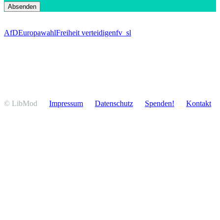
AfD
Europawahl
Freiheit verteidigen
fv_sl
© LibMod
Impressum
Daten­schutz
Spenden!
Kontakt