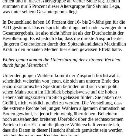
erhielt und in dieser Alters­gruppe an vierter Stelle lag. Zudem
stimmten nur 5 Prozent dieser Alters­gruppe für Salvinis Lega,
was unter seinem Gesamt­ergebnis liegt.
In Deutschland haben 16 Prozent der 16- bis 24-Jährigen für die
AfD gestimmt. Das entspricht aller­dings mehr oder weniger dem
Gesamt­ergebnis, ist also nicht höher ist als der Durch­schnitt der
Bevöl­kerung. Es ist jedoch klar, dass die direkte Ansprache der
jüngeren Genera­tionen durch den Spitzen­kan­di­daten Maximilian
Krah in den Sozialen Medien hier einen gewissen Effekt hatte.
Woher genau kommt die Unter­stützung der extremen Rechten
durch junge Menschen?
Unter den jungen Wählern kommt der Zuspruch höchst­wahr­
scheinlich weiterhin von jenen, die sich am unteren Ende des
sozio-ökono­mi­schen Spektrum befinden und sich vom politi­
schen Mainstream im Hinblick beispiels­weise auf die hohen
Lebens­hal­tungs­kosten im Stich gelassen fühlen. Sie haben das
Gefühl, nicht wirklich gehört zu werden. Die Vorstellung, dass
die extreme Rechte bei jungen Wählern allgemein drama­tisch an
Boden gewinnt, ist jedoch ein wenig übertrieben. Bei einem
noch ausste­henden breiteren Überblick über die rechts­extremen
Parteien in der EU und die jüngere Wähler­schaft vermute ich,
dass die Daten in dieser Hinsicht ähnlich gemischt sein werden
wie bei der extremen Rechten insgesamt.