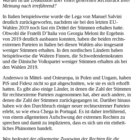
Warum ist die Diskussion über einen generellen Rechtsruck Ihrer
Meinung nach irreführend?
In Italien beispiels­weise wurde die Lega von Manuel Salvini
deutlich zurück­ge­worfen, nachdem sie bei den letzten EU-
Wahlen 2019 noch fast ein Drittel der Stimmen erhalten hatte.
Obwohl die Fratelli D’Italia von Georgia Meloni ihr Ergebnis
von 2019 deutlich ausbauen konnten, haben die beiden rechts­
extremen Parteien in Italien bei diesen Wahlen also insgesamt
weniger Stimmen erhalten. In den nordi­schen Ländern haben
beispiels­weise die Wahren Finnen, die Schwe­den­de­mo­kraten
und die Dänische Volks­partei weniger Stimmen erhalten als bei
den Wahlen 2019.
Anderswo in Mittel- und Osteuropa, in Polen und Ungarn, haben
PiS und Fidesz nicht so gut abgeschnitten, wie sie es sich erhofft
hatten. Es gibt also einige Länder, in denen die Zahl der Stimmen
für rechts­extreme Parteien zugenommen hat, aber auch andere, in
denen die Zahl der Stimmen zurück­ge­gangen ist. Darüber hinaus
haben wir den Durch­bruch einiger neuer rechts­extremer Parteien
erlebt, so wie etwa Chega in Portugal. Es ist daher irreführend,
von einem allge­meinen Aufschwung der extremen Rechten zu
sprechen und damit zu impli­zieren, dass es sich um ein einheit­
liches Phänomen handelt.
Was bedeutet der allge­meine Zugewinn der Rechten für die