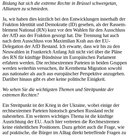
Bislang hat sich die extreme Rechte in Brüssel schwer­getan,
Allianzen zu schmieden.
Ja, wir haben dies kürzlich bei den Entwick­lungen innerhalb der
Fraktion Identität und Demokratie (ID) gesehen, als der Rassem­
blement National (RN) kurz vor den Wahlen für den Ausschluss
der AfD aus der Fraktion gesorgt hat. Die Trennung hat auch
nach dem Ausschluss von Maximilian Krah aus der EU-
Delegation der AfD Bestand. Ich erwarte, dass wir bis zu den
Neuwahlen in Frank­reich Anfang Juli nicht viel über die Pläne
des RN für künftige Bündnisse im Europäi­schen Parlament
erfahren werden. Die rechts­extremen Parteien in beiden Gruppen
werden weiterhin versuchen, ihr Kernthema Migration sowohl
aus natio­naler als auch aus europäi­scher Perspektive anzugehen.
Darüber hinaus gibt es aber keine politische Einigkeit.
Wo sehen Sie die wichtigsten Themen und Streit­punkte der
extremen Rechten?
Ein Streit­punkt ist der Krieg in der Ukraine, wobei einige der
rechts­extremen Parteien histo­risch gesehen Russland recht
nahestehen. Ein weiteres wichtiges Thema ist die künftige
Ausrichtung der EU. Auch hier vertreten die Rechts­extremen
keine einheit­lichen Positionen. Dazu gehört auch die Frage, wie
auf praktische, die Bürger im Alltag direkt betref­fende Fragen zu