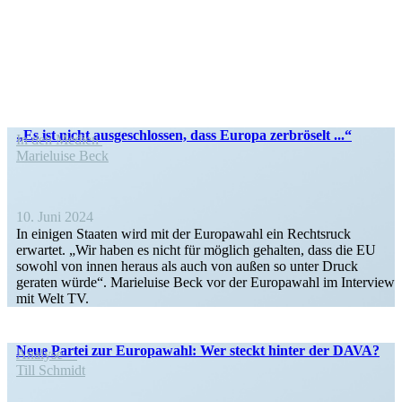
„Es ist nicht ausge­schlossen, dass Europa zerbröselt ...“
In den Medien
Marie­luise Beck
10. Juni 2024
In einigen Staaten wird mit der Europawahl ein Rechtsruck
erwartet. „Wir haben es nicht für möglich gehalten, dass die EU
sowohl von innen heraus als auch von außen so unter Druck
geraten würde“. Marie­luise Beck vor der Europawahl im Interview
mit Welt TV.
Neue Partei zur Europawahl: Wer steckt hinter der DAVA?
Analyse
Till Schmidt