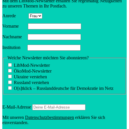
Mit dem LibMod-Newsletter erhalten Sie regel­mäßig Neuig­keiten
zu unseren Themen in Ihr Postfach.
Anrede
Vorname
Nachname
Insti­tution
Welche Newsletter möchten Sie abonnieren?
LibMod-Newsletter
ÖkoMod-Newsletter
Ukraine verstehen
Russland verstehen
O[s]tklick – Russland­deutsche für Demokratie im Netz
E‑Mail-Adresse
Mit unseren
Daten­schutz­be­stim­mungen
erklären Sie sich
einverstanden.