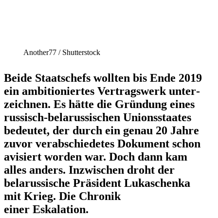
Another77 /​ Shutter­stock
Beide Staats­chefs wollten bis Ende 2019
ein ambitio­niertes Vertragswerk unter­
zeichnen. Es hätte die Gründung eines
russisch-belarus­si­schen Unions­staates
bedeutet, der durch ein genau 20 Jahre
zuvor verab­schie­detes Dokument schon
avisiert worden war. Doch dann kam
alles anders. Inzwi­schen droht der
belarus­sische Präsident Lukaschenka
mit Krieg. Die Chronik
einer Eskalation.