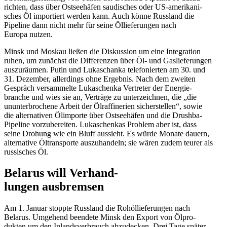
richten, dass über Ostsee­häfen saudi­sches oder US-ameri­ka­ni­
sches Öl impor­tiert werden kann. Auch könne Russland die
Pipeline dann nicht mehr für seine Öllie­fe­rungen nach
Europa nutzen.
Minsk und Moskau ließen die Diskussion um eine Integration
ruhen, um zunächst die Diffe­renzen über Öl- und Gaslie­fe­rungen
auszu­räumen. Putin und Lukaschanka telefo­nierten am 30. und
31. Dezember, aller­dings ohne Ergebnis. Nach dem zweiten
Gespräch versam­melte Lukaschenka Vertreter der Energie­
branche und wies sie an, Verträge zu unter­zeichnen, die „die
ununter­bro­chene Arbeit der Ölraf­fi­nerien sicher­stellen“, sowie
die alter­na­tiven Ölimporte über Ostsee­häfen und die Drushba-
Pipeline vorzu­be­reiten. Lukaschenkas Problem aber ist, dass
seine Drohung wie ein Bluff aussieht. Es würde Monate dauern,
alter­native Öltrans­porte auszu­handeln; sie wären zudem teurer als
russi­sches Öl.
Belarus will Verhand­
lungen ausbremsen
Am 1. Januar stoppte Russland die Rohöl­lie­fe­rungen nach
Belarus. Umgehend beendete Minsk den Export von Ölpro­
dukten um den Inlands­ver­brauch abzudecken. Drei Tage später