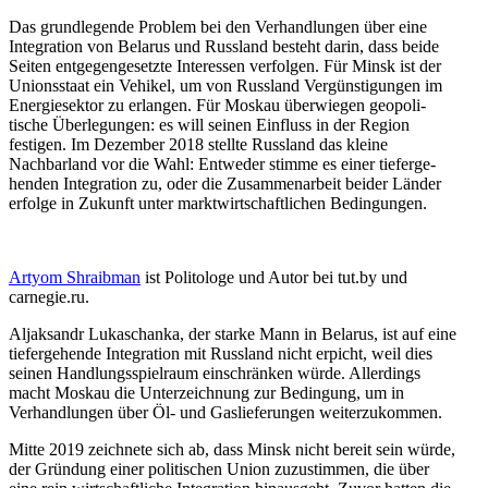
Das grund­le­gende Problem bei den Verhand­lungen über eine
Integration von Belarus und Russland besteht darin, dass beide
Seiten entge­gen­ge­setzte Inter­essen verfolgen. Für Minsk ist der
Unions­staat ein Vehikel, um von Russland Vergüns­ti­gungen im
Energie­sektor zu erlangen. Für Moskau überwiegen geopo­li­
tische Überle­gungen: es will seinen Einfluss in der Region
festigen. Im Dezember 2018 stellte Russland das kleine
Nachbarland vor die Wahl: Entweder stimme es einer tiefer­ge­
henden Integration zu, oder die Zusam­men­arbeit beider Länder
erfolge in Zukunft unter markt­wirt­schaft­lichen Bedingungen.
Artyom Shraibman
ist Politologe und Autor bei tut.by und
carnegie.ru.
Aljaksandr Lukaschanka, der starke Mann in Belarus, ist auf eine
tiefer­ge­hende Integration mit Russland nicht erpicht, weil dies
seinen Handlungs­spielraum einschränken würde. Aller­dings
macht Moskau die Unter­zeichnung zur Bedingung, um in
Verhand­lungen über Öl- und Gaslie­fe­rungen weiterzukommen.
Mitte 2019 zeichnete sich ab, dass Minsk nicht bereit sein würde,
der Gründung einer politi­schen Union zuzustimmen, die über