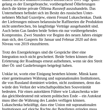
gelang es der Energie­branche, vorüber­gehend Öllie­fe­rungen
durch die kleine private Ölfirma
Russneft
auszu­handeln. Das
Unter­nehmen befindet sich im Besitz des russi­schen Unter­
nehmers Michail Guzerijew, einem Freund Lukaschenkas. Dank
der Liefe­rungen müssen belarus­sische Raffi­nerien die Produktion
nicht unter­brechen, bis langfristige Verträge ausge­handelt sind.
Auch beim Gas fanden beide Seiten ein nur vorüber­ge­hendes
Kompromiss. Zwei Stunden vor Beginn des neuen Jahres einigte
man sich, den Gaspreis für Januar und Februar 2020 auf dem
Niveau von 2019 einzufrieren.
Trotz des Energie­krieges sind die Gespräche über eine
Integration noch nicht gescheitert. Beide Seiten können die
Erörterung der Roadmaps erneut aufnehmen, wenn sie den Streit
über Öl- und Gaslie­fe­rungen beigelegt haben.
Unklar ist, worin eine Einigung bestehen könnte. Minsk kann
einer gemein­samen Währung und supra­na­tio­nalen Insti­tu­tionen,
die von Russland dominiert würden, nicht zustimmen, denn das
würde den Verlust der wirtschafts­po­li­ti­schen Souve­rä­nität
bedeuten. Für einen autori­tären Führer wie Lukaschenka wäre
das gleich­be­deutend mit seinem politi­schen Ende – ein Autokrat
muss über die Währung des Landes verfügen können.
Lukaschenka bekräftigt, dass eine Union mit supra­na­tio­nalen
Insti­tu­tionen auf gleiche Rechte der Betei­ligten gründen muss.