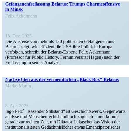
Gefan­ge­nen­frei­lassung Belarus: Trumps Charme­of­fensive
in Minsk
Analyse
Felix Ackermann
15. Dez. 2025
Die Ausreise von mehr als 120 politi­schen Gefan­genen aus
Belarus zeigt, wie effizient die USA ihre Politik in Europa
verfolgen, schreibt der Belarus-Experte Felix Ackermann
(Professor für Public History, Fernuni­ver­sität Hagen) nach der
Freilassung in seiner Analyse.
Nachrichten aus der vermeint­lichen „Black Box“ Belarus
Rezension
Marko Martin
8. Apr. 2025
Ingo Petz´ „Rasender Still­stand“ ist Geschichtswerk, Gegen­warts­
analyse und Menschen­rechts­handbuch zugleich – und kommt
gerade zur rechten Zeit, um Diktator Lukaschenkas Vision der
insti­tu­tio­na­li­sierten Gedächt­nis­löcher etwas Emanzi­pa­to­ri­sches