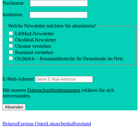
Nachname
Insti­tution
Welche Newsletter möchten Sie abonnieren?
LibMod-Newsletter
ÖkoMod-Newsletter
Ukraine verstehen
Russland verstehen
O[s]tklick – Russland­deutsche für Demokratie im Netz
E‑Mail-Adresse
Mit unseren
Daten­schutz­be­stim­mungen
erklären Sie sich
einverstanden.
Belarus
Europas Osten
Lukaschenka
Russland