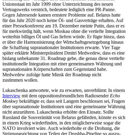
Unions­staat im Jahr 1999 ohne Unter­zeichnung des neuen
Vertrags­werks verstrich, bedeutete lediglich eine PR-Panne.
Gegen Jahresende kamen ernstere Probleme auf. Belarus hatte
für das Jahr 2020 noch keine Öl- und Gasver­träge erhalten. Auf
einer Presse­kon­ferenz am 19. Dezember meinte Putin, dass er es
für merkwürdig hält, wenn Moskau ohne die vertiefte Integration
weiterhin billiges Öl und Gas liefern würde. Er fügte hinzu, dass
er über die Harmo­ni­sierung der Wirtschafts­ge­setz­gebung hinaus
die Schaffung supra­na­tio­naler Insti­tu­tionen erwarte. Vier Tage
später erklärte Minis­ter­prä­sident Dmitri Medwedew, dass es eine
bislang unbekannte 31. Roadmap gebe, die genau diese vertiefte
insti­tu­tio­nelle Integration mit einer gemein­samen Währung und
supra­na­tio­nalen Körper­schaften zum Gegen­stand habe.
Medwedew zufolge hatte Minsk der Roadmap nicht
zustimmen wollen.
Lukaschenka antwortete, wie zu erwarten, unver­blümt: In einem
Interview
mit dem opposi­ti­ons­freund­lichen Radio­sender
Echo
Moskwy
bekräf­tigte er, dass seit Langem beschlossen sei, Fragen
über supra­na­tionale Insti­tu­tionen und eine gemeinsame Währung
nicht anzurühren. Lukaschenka erhöhte den Einsatz. Sollte
Russland die Souve­rä­nität von Belarus gefährden, könnte es sich
in einem Krieg wieder­finden, in den mögli­cher­weise sogar die
NATO invol­viert wäre. Auch wieder­holte er die Drohung, die
Strömungs­richtung von Teilen der Drushba-Pipeline so auszu­