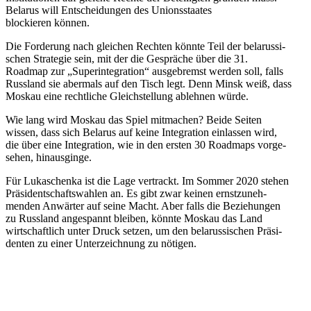
Belarus will Entschei­dungen des Unions­staates
blockieren können.
Die Forderung nach gleichen Rechten könnte Teil der belarus­si­
schen Strategie sein, mit der die Gespräche über die 31.
Roadmap zur „Super­in­te­gration“ ausge­bremst werden soll, falls
Russland sie abermals auf den Tisch legt. Denn Minsk weiß, dass
Moskau eine recht­liche Gleich­stellung ablehnen würde.
Wie lang wird Moskau das Spiel mitmachen? Beide Seiten
wissen, dass sich Belarus auf keine Integration einlassen wird,
die über eine Integration, wie in den ersten 30 Roadmaps vorge­
sehen, hinausginge.
Für Lukaschenka ist die Lage vertrackt. Im Sommer 2020 stehen
Präsi­dent­schafts­wahlen an. Es gibt zwar keinen ernst­zu­neh­
menden Anwärter auf seine Macht. Aber falls die Bezie­hungen
zu Russland angespannt bleiben, könnte Moskau das Land
wirtschaftlich unter Druck setzen, um den belarus­si­schen Präsi­
denten zu einer Unter­zeichnung zu nötigen.