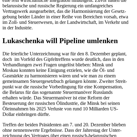
eine rein wirtschaft­liche Integration hinausgeht. Zuvor hatten die
belarus­sische und russische Regierung ein umfang­reiches
Vertragswerk ausge­ar­beitet, das die Harmo­ni­sierung der Gesetz­
gebung beider Länder in einer Reihe von Bereichen vorsah, etwa
im Zoll- und Steuer­wesen, in der Landwirt­schaft, im Verkehr und
in der Industrie.
Lukaschenka will Pipeline umlenken
Die feier­liche Unter­zeichnung war für den 8. Dezember geplant,
doch im Vorfeld des Gipfel­treffens wurde deutlich, dass in den
Verhand­lungen zwei Fragen ungelöst blieben: Minsk und
Moskau konnten keine Einigung erzielen, wie die Öl- und
Gasmärkte zu harmo­ni­sieren wären und wie man zu einem
gemein­samen Steuer­ge­setzbuch gelangen könnte. Zweiter Streit­
punkt war die russische Vorbe­dingung für eine Kompen­sation,
die Belarus für das sogenannte Steuer­ma­növer Russlands
erhalten würde. Das Steuer­ma­növer ist eine Reform der
Besteuerung der russi­schen Ölindustrie, die Minsk bei seinen
Ölein­nahmen bis 2025 Verluste von rund 10 Milli­arden US-
Dollar einbringen dürfte.
Treffen der beiden Präsi­denten am 7. und 20. Dezember blieben
ohne nennens­werte Ergeb­nisse. Dass der Jahrestag der Unter­
zeichnung des Vertrages über einen russisch-belarus­si­schen