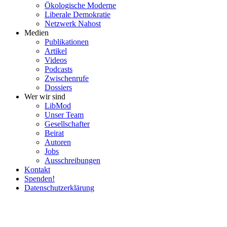
Ökolo­gische Moderne
Liberale Demokratie
Netzwerk Nahost
Medien
Publi­ka­tionen
Artikel
Videos
Podcasts
Zwischenrufe
Dossiers
Wer wir sind
LibMod
Unser Team
Gesell­schafter
Beirat
Autoren
Jobs
Ausschrei­bungen
Kontakt
Spenden!
Daten­schutz­er­klärung