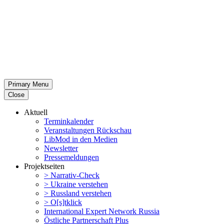
Primary Menu
Close
Aktuell
Termin­ka­lender
Veran­stal­tungen Rückschau
LibMod in den Medien
Newsletter
Presse­mel­dungen
Projekt­seiten
> Narrativ-Check
> Ukraine verstehen
> Russland verstehen
> O[s]tklick
Inter­na­tional Expert Network Russia
Östliche Partner­schaft Plus