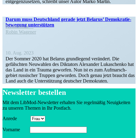
entge­gen­zu­setzen, schreibt unser Autor Marko Martin.
Darum muss Deutschland gerade jetzt Belarus’ Demokra­tie­
be­wegung unterstützen
Kommentar
Robin Wagener
10. Aug. 2023
Der Sommer 2020 hat Belarus grund­legend verändert. Die
gefälschten Neuwahlen des Diktators Alexander Lukaschenko hat
das Land in ein Trauma geworfen. Nun ist es zum Aufmarsch­
gebiet russi­scher Truppen geworden. Doch genau jetzt braucht das
Land auch die Unter­stützung deutscher Demokraten.
Newsletter bestellen
Mit dem LibMod-Newsletter erhalten Sie regel­mäßig Neuig­keiten
zu unseren Themen in Ihr Postfach.
Anrede
Vorname