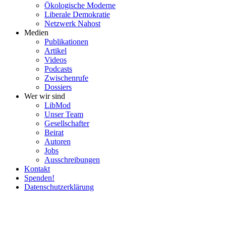
Ökolo­gische Moderne
Liberale Demokratie
Netzwerk Nahost
Medien
Publi­ka­tionen
Artikel
Videos
Podcasts
Zwischenrufe
Dossiers
Wer wir sind
LibMod
Unser Team
Gesell­schafter
Beirat
Autoren
Jobs
Ausschrei­bungen
Kontakt
Spenden!
Daten­schutz­er­klärung