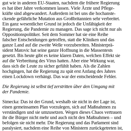
gut wie in anderen EU-Staaten, nachdem die frühere Regierung
es hat über Jahre verkommen lassen. Viele Ärzte und Pflege­
kräfte sind abgewandert. Außerdem ist bei uns die hochan­ste­
ckende gefähr­liche Mutation aus Großbri­tannien sehr verbreitet.
Ein ganz wesent­licher Grund ist jedoch die Unfähigkeit der
Regierung, die Pandemie zu managen. Das sage ich nicht nur als
Opposi­ti­ons­po­li­tiker. Seit dem Sommer hat sie eine Reihe
falscher Entschei­dungen getroffen, statt die Kliniken und das
ganze Land auf die zweite Welle vorzu­be­reiten. Minis­ter­prä­
sident Matovic hat seine ganze Hoffnung in die Massen­tests
gesetzt. Bis heute gibt es keine klaren Daten, welchen Effekt sie
auf die Verbreitung des Virus hatten. Aber eine Wirkung war,
dass sich die Leute zu sicher gefühlt haben. Als die Zahlen
hochgingen, hat die Regierung zu spät erst Anfang des Jahres
einen Lockdown verhängt. Das war der entschei­dende Fehler.
Die Regierung ist selbst tief zerstritten über den Umgang mit
der Pandemie.
Simecka: Das ist der Grund, weshalb sie nicht in der Lage ist,
einen gemein­samen Plan vorzu­legen, sich auf Maßnahmen zu
verstän­digen und sie umzusetzen. Wegen dieses Chaos vertrauen
ihr die Bürger nicht mehr und auch nicht den Maßnahmen – und
befolgen sie nicht mehr. Die Regierung und das Parlament sind
paraly­siert, nachdem eine Reihe von Ministern zurück­ge­treten ist,