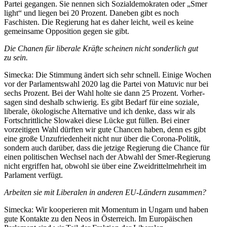
Partei gegangen. Sie nennen sich Sozial­de­mo­kraten oder „Smer
light“ und liegen bei 20 Prozent. Daneben gibt es noch
Faschisten. Die Regierung hat es daher leicht, weil es keine
gemeinsame Opposition gegen sie gibt.
Die Chanen für liberale Kräfte scheinen nicht sonderlich gut
zu sein.
Simecka: Die Stimmung ändert sich sehr schnell. Einige Wochen
vor der Parla­mentswahl 2020 lag die Partei von Matuvic nur bei
sechs Prozent. Bei der Wahl holte sie dann 25 Prozent. Vorher­
sagen sind deshalb schwierig. Es gibt Bedarf für eine soziale,
liberale, ökolo­gische Alter­native und ich denke, dass wir als
Fortschritt­liche Slowakei diese Lücke gut füllen. Bei einer
vorzei­tigen Wahl dürften wir gute Chancen haben, denn es gibt
eine große Unzufrie­denheit nicht nur über die Corona-Politik,
sondern auch darüber, dass die jetzige Regierung die Chance für
einen politi­schen Wechsel nach der Abwahl der Smer-Regierung
nicht ergriffen hat, obwohl sie über eine Zweidrit­tel­mehrheit im
Parlament verfügt.
Arbeiten sie mit Liberalen in anderen EU-Ländern zusammen?
Simecka: Wir koope­rieren mit Momentum in Ungarn und haben
gute Kontakte zu den Neos in Öster­reich. Im Europäi­schen