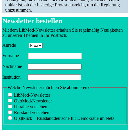
unklar ist, ob der bisherige Protest ausreicht, um die Regierung
umzustimmen.
Newsletter bestellen
Mit dem LibMod-Newsletter erhalten Sie regel­mäßig Neuig­keiten
zu unseren Themen in Ihr Postfach.
Anrede
Vorname
Nachname
Insti­tution
Welche Newsletter möchten Sie abonnieren?
LibMod-Newsletter
ÖkoMod-Newsletter
Ukraine verstehen
Russland verstehen
O[s]tklick – Russland­deutsche für Demokratie im Netz