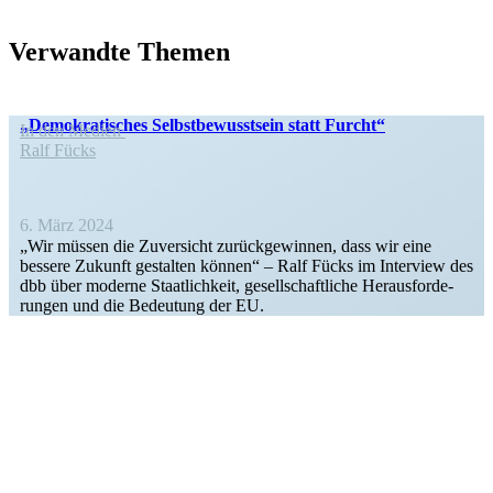
Verwandte Themen
„Demokra­ti­sches Selbst­be­wusstsein statt Furcht“
In den Medien
Ralf Fücks
6. März 2024
„Wir müssen die Zuver­sicht zurück­ge­winnen, dass wir eine
bessere Zukunft gestalten können“ – Ralf Fücks im Interview des
dbb über moderne Staat­lichkeit, gesell­schaft­liche Heraus­for­de­
rungen und die Bedeutung der EU.