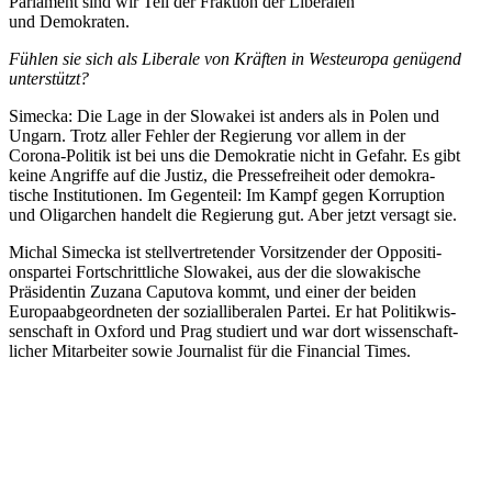
Parlament sind wir Teil der Fraktion der Liberalen
und Demokraten.
Fühlen sie sich als Liberale von Kräften in Westeuropa genügend
unterstützt?
Simecka: Die Lage in der Slowakei ist anders als in Polen und
Ungarn. Trotz aller Fehler der Regierung vor allem in der
Corona-Politik ist bei uns die Demokratie nicht in Gefahr. Es gibt
keine Angriffe auf die Justiz, die Presse­freiheit oder demokra­
tische Insti­tu­tionen. Im Gegenteil: Im Kampf gegen Korruption
und Oligarchen handelt die Regierung gut. Aber jetzt versagt sie.
Michal Simecka ist stell­ver­tre­tender Vorsit­zender der Opposi­ti­
ons­partei Fortschritt­liche Slowakei, aus der die slowa­kische
Präsi­dentin Zuzana Caputova kommt, und einer der beiden
Europa­ab­ge­ord­neten der sozial­li­be­ralen Partei. Er hat Politik­wis­
sen­schaft in Oxford und Prag studiert und war dort wissen­schaft­
licher Mitar­beiter sowie Journalist für die Financial Times.