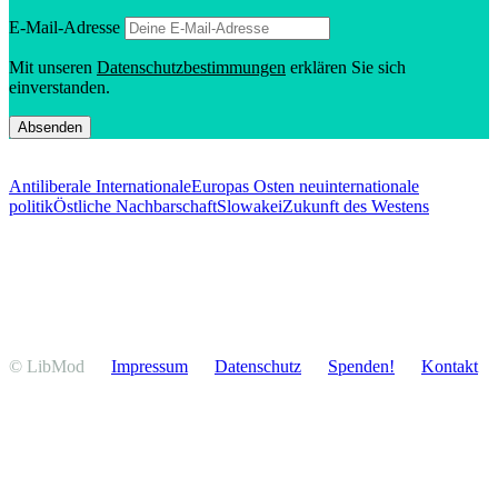
E‑Mail-Adresse
Mit unseren
Daten­schutz­be­stim­mungen
erklären Sie sich
einverstanden.
Antiliberale Internationale
Europas Osten neu
internationale
politik
Östliche Nachbarschaft
Slowakei
Zukunft des Westens
© LibMod
Impressum
Daten­schutz
Spenden!
Kontakt