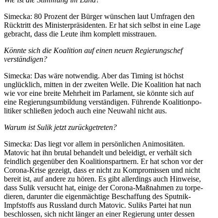
Simecka: 80 Prozent der Bürger wünschen laut Umfragen den
Rücktritt des Minis­ter­prä­si­denten. Er hat sich selbst in eine Lage
gebracht, dass die Leute ihm komplett misstrauen.
Könnte sich die Koalition auf einen neuen Regie­rungschef
verständigen?
Simecka: Das wäre notwendig. Aber das Timing ist höchst
unglücklich, mitten in der zweiten Welle. Die Koalition hat nach
wie vor eine breite Mehrheit im Parlament, sie könnte sich auf
eine Regie­rungs­um­bildung verstän­digen. Führende Koali­ti­onpo­
li­tiker schließen jedoch auch eine Neuwahl nicht aus.
Warum ist Sulik jetzt zurückgetreten?
Simecka: Das liegt vor allem in persön­lichen Animo­si­täten.
Matovic hat ihn brutal behandelt und beleidigt, er verhält sich
feindlich gegenüber den Koali­ti­ons­partnern. Er hat schon vor der
Corona-Krise gezeigt, dass er nicht zu Kompro­missen und nicht
bereit ist, auf andere zu hören. Es gibt aller­dings auch Hinweise,
dass Sulik versucht hat, einige der Corona-Maßnahmen zu torpe­
dieren, darunter die eigen­mächtige Beschaffung des Sputnik-
Impfstoffs aus Russland durch Matovic. Suliks Partei hat nun
beschlossen, sich nicht länger an einer Regierung unter dessen