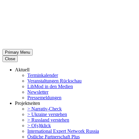
Primary Menu
Close
Aktuell
Termin­ka­lender
Veran­stal­tungen Rückschau
LibMod in den Medien
Newsletter
Presse­mel­dungen
Projekt­seiten
> Narrativ-Check
> Ukraine verstehen
> Russland verstehen
> O[s]tklick
Inter­na­tional Expert Network Russia
Östliche Partner­schaft Plus