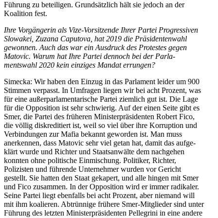
Führung zu betei­ligen. Grund­sätzlich hält sie jedoch an der
Koalition fest.
Ihre Vorgän­gerin als Vize-Vorsit­zende Ihrer Partei Progres­siven
Slowakei, Zuzana Caputova, hat 2019 die Präsi­den­tenwahl
gewonnen. Auch das war ein Ausdruck des Protestes gegen
Matovic. Warum hat Ihre Partei dennoch bei der Parla­
mentswahl 2020 kein einziges Mandat errungen?
Simecka: Wir haben den Einzug in das Parlament leider um 900
Stimmen verpasst. In Umfragen liegen wir bei acht Prozent, was
für eine außer­par­la­men­ta­rische Partei ziemlich gut ist. Die Lage
für die Opposition ist sehr schwierig. Auf der einen Seite gibt es
Smer, die Partei des früheren Minis­ter­prä­si­denten Robert Fico,
die völlig diskre­di­tiert ist, weil so viel über ihre Korruption und
Verbin­dungen zur Mafia bekannt geworden ist. Man muss
anerkennen, dass Matovic sehr viel getan hat, damit das aufge­
klärt wurde und Richter und Staats­an­wälte dem nachgehen
konnten ohne politische Einmi­schung. Politiker, Richter,
Polizisten und führende Unter­nehmer wurden vor Gericht
gestellt. Sie hatten den Staat gekapert, und alle hingen mit Smer
und Fico zusammen. In der Opposition wird er immer radikaler.
Seine Partei liegt ebenfalls bei acht Prozent, aber niemand will
mit ihm koalieren. Abtrünnige frühere Smer-Mitglieder sind unter
Führung des letzten Minis­ter­prä­si­denten Pelle­grini in eine andere