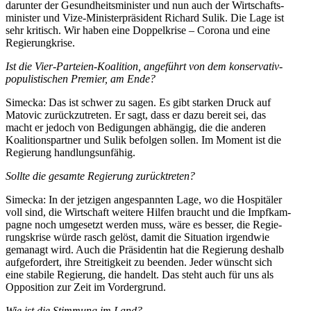
darunter der Gesund­heits­mi­nister und nun auch der Wirtschafts­
mi­nister und Vize-Minis­ter­prä­sident Richard Sulik. Die Lage ist
sehr kritisch. Wir haben eine Doppel­krise – Corona und eine
Regierungkrise.
Ist die Vier-Parteien-Koalition, angeführt von dem konser­vativ-
populis­ti­schen Premier, am Ende?
Simecka: Das ist schwer zu sagen. Es gibt starken Druck auf
Matovic zurück­zu­treten. Er sagt, dass er dazu bereit sei, das
macht er jedoch von Bedigungen abhängig, die die anderen
Koali­ti­ons­partner und Sulik befolgen sollen. Im Moment ist die
Regierung handlungsunfähig.
Sollte die gesamte Regierung zurücktreten?
Simecka: In der jetzigen angespannten Lage, wo die Hospi­täler
voll sind, die Wirtschaft weitere Hilfen braucht und die Impfkam­
pagne noch umgesetzt werden muss, wäre es besser, die Regie­
rungs­krise würde rasch gelöst, damit die Situation irgendwie
gemanagt wird. Auch die Präsi­dentin hat die Regierung deshalb
aufge­fordert, ihre Strei­tigkeit zu beenden. Jeder wünscht sich
eine stabile Regierung, die handelt. Das steht auch für uns als
Opposition zur Zeit im Vordergrund.
Wie ist die Stimmung im Land?