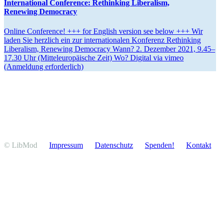
Inter­na­tional Confe­rence: Rethinking Liberalism,
Renewing Democracy
Online Confe­rence! +++ for English version see below +++ Wir
laden Sie herzlich ein zur inter­na­tio­nalen Konferenz Rethinking
Liberalism, Renewing Democracy Wann? 2. Dezember 2021, 9.45–
17.30 Uhr (Mittel­eu­ro­päische Zeit) Wo? Digital via vimeo
(Anmeldung erforderlich)
© LibMod
Impressum
Daten­schutz
Spenden!
Kontakt