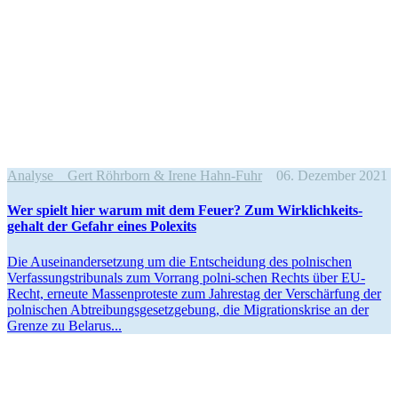
Analyse
Gert Röhrborn & Irene Hahn-Fuhr
06. Dezember 2021
Wer spielt hier warum mit dem Feuer? Zum Wirklich­keits­
gehalt der Gefahr eines Polexits
Die Ausein­an­der­setzung um die Entscheidung des polni­schen
Verfas­sungs­tri­bunals zum Vorrang polni-schen Rechts über EU-
Recht, erneute Massen­pro­teste zum Jahrestag der Verschärfung der
polni­schen Abtrei­bungs­ge­setz­gebung, die Migra­ti­ons­krise an der
Grenze zu Belarus...