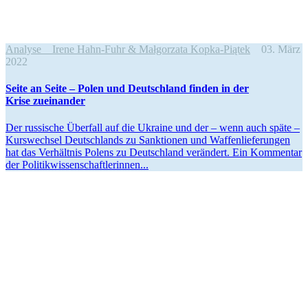
Analyse
Irene Hahn-Fuhr & Małgorzata Kopka-Piątek
03. März
2022
Seite an Seite – Polen und Deutschland finden in der
Krise zueinander
Der russische Überfall auf die Ukraine und der – wenn auch späte –
Kurswechsel Deutsch­lands zu Sanktionen und Waffen­lie­fe­rungen
hat das Verhältnis Polens zu Deutschland verändert. Ein Kommentar
der Politikwissenschaftlerinnen...