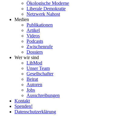
Ökolo­gische Moderne
Liberale Demokratie
Netzwerk Nahost
Medien
Publi­ka­tionen
Artikel
Videos
Podcasts
Zwischenrufe
Dossiers
Wer wir sind
LibMod
Unser Team
Gesell­schafter
Beirat
Autoren
Jobs
Ausschrei­bungen
Kontakt
Spenden!
Daten­schutz­er­klärung