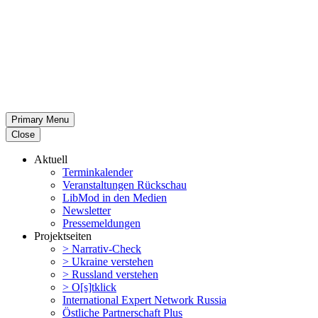
Primary Menu
Close
Aktuell
Termin­ka­lender
Veran­stal­tungen Rückschau
LibMod in den Medien
Newsletter
Presse­mel­dungen
Projekt­seiten
> Narrativ-Check
> Ukraine verstehen
> Russland verstehen
> O[s]tklick
Inter­na­tional Expert Network Russia
Östliche Partner­schaft Plus