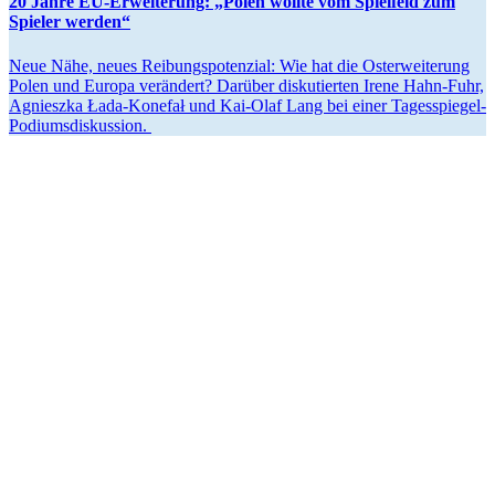
20 Jahre EU-Erwei­terung: „Polen wollte vom Spielfeld zum
Spieler werden“
Neue Nähe, neues Reibungs­po­tenzial: Wie hat die Osterwei­terung
Polen und Europa verändert? Darüber disku­tierten Irene Hahn-Fuhr,
Agnieszka Łada-Konefał und Kai-Olaf Lang bei einer Tagesspiegel-
Podiumsdiskussion.