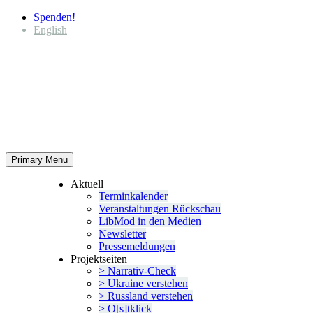
Spenden!
English
Primary Menu
Aktuell
Termin­ka­lender
Veran­stal­tungen Rückschau
LibMod in den Medien
Newsletter
Presse­mel­dungen
Projekt­seiten
> Narrativ-Check
> Ukraine verstehen
> Russland verstehen
> O[s]tklick