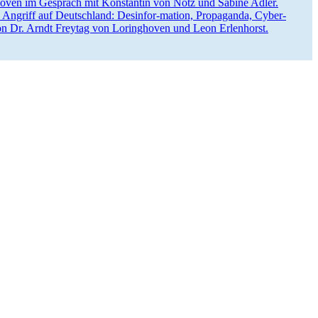
hoven im Gespräch mit Konstantin von Notz und Sabine Adler.
 Angriff auf Deutschland: Desinfor-mation, Propa­ganda, Cyber­
on Dr. Arndt Freytag von Loring­hoven und Leon Erlenhorst.