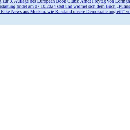
g zur 3. Auflage des European Book Clubs: Arndt Freytag von Loring­
­staltung findet am 07.10.2024 statt und widmet sich dem Buch „Putins
 | Fake News aus Moskau: wie Russland unsere Demokratie angreift“ v