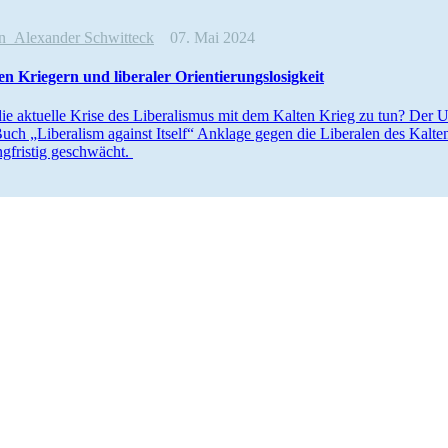
on
Alexander Schwitteck
07. Mai 2024
en Kriegern und liberaler Orientierungslosigkeit
ie aktuelle Krise des Libera­lismus mit dem Kalten Krieg zu tun? Der US
uch „Liberalism against Itself“ Anklage gegen die Liberalen des Kalten
ngfristig geschwächt.