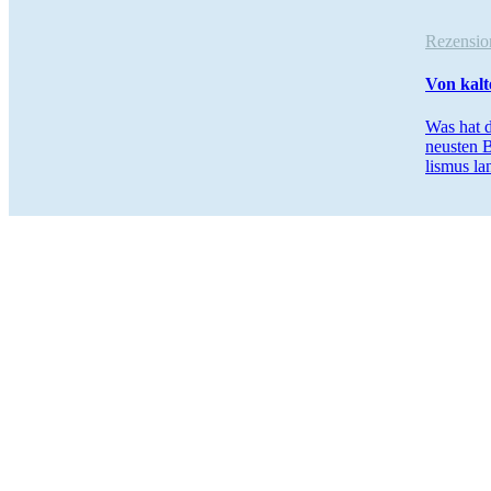
Rezensi
Von kalt
Was hat d
neusten B
lismus la