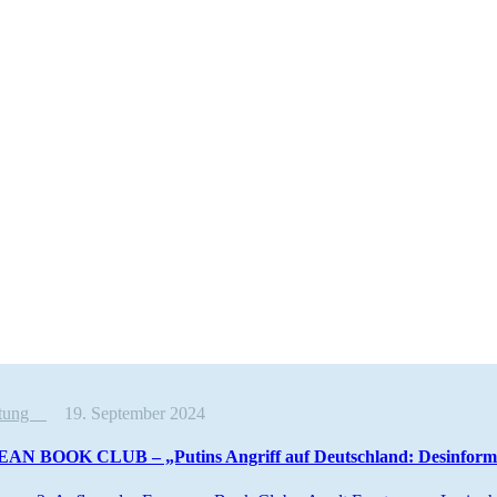
altung
19. September 2024
N BOOK CLUB – „Putins Angriff auf Deutschland: Desin­for­ma