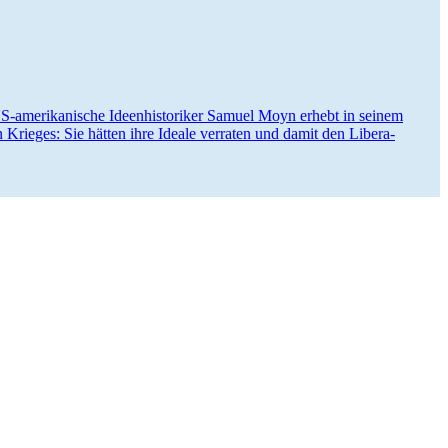
-ameri­ka­nische Ideen­his­to­riker Samuel Moyn erhebt in seinem
 Krieges: Sie hätten ihre Ideale verraten und damit den Libera­