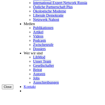
Inter­na­tional Expert Network Russia
Östliche Partner­schaft Plus
Ökolo­gische Moderne
Liberale Demokratie
Netzwerk Nahost
Medien
Publi­ka­tionen
Artikel
Videos
Podcasts
Zwischenrufe
Dossiers
Wer wir sind
LibMod
Unser Team
Gesell­schafter
Beirat
Autoren
Jobs
Ausschrei­bungen
Kontakt
Close