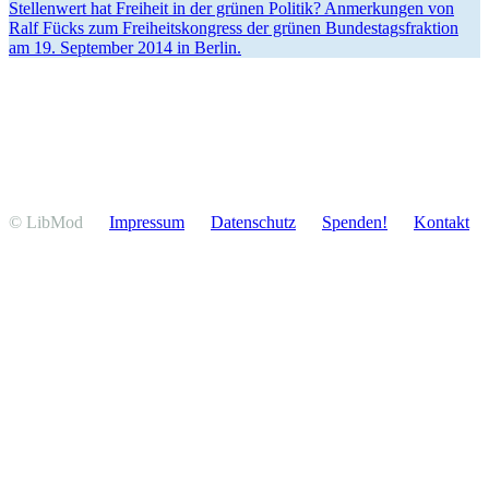
Stellenwert hat Freiheit in der grünen Politik? Anmer­kungen von
Ralf Fücks zum Freiheits­kon­gress der grünen Bundes­tags­fraktion
am 19. September 2014 in Berlin.
© LibMod
Impressum
Daten­schutz
Spenden!
Kontakt