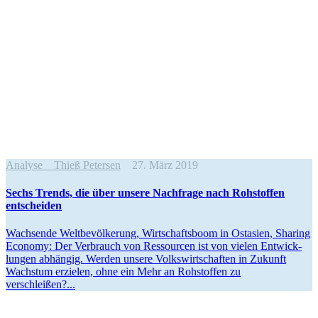
Analyse
Thieß Petersen
27. März 2019
Sechs Trends, die über unsere Nachfrage nach Rohstoffen
entscheiden
Wachsende Weltbe­völ­kerung, Wirtschaftsboom in Ostasien, Sharing
Economy: Der Verbrauch von Ressourcen ist von vielen Entwick­
lungen abhängig. Werden unsere Volks­wirt­schaften in Zukunft
Wachstum erzielen, ohne ein Mehr an Rohstoffen zu
verschleißen?...