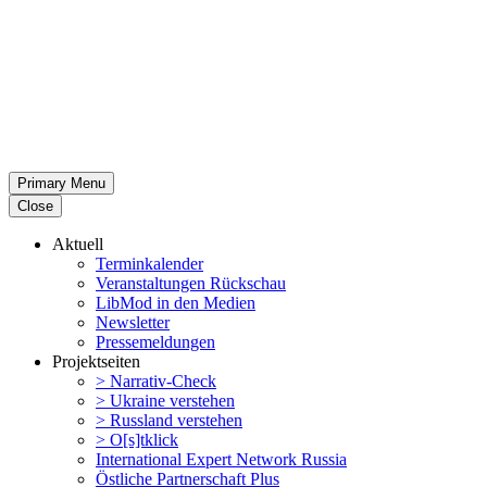
Primary Menu
Close
Aktuell
Termin­ka­lender
Veran­stal­tungen Rückschau
LibMod in den Medien
Newsletter
Presse­mel­dungen
Projekt­seiten
> Narrativ-Check
> Ukraine verstehen
> Russland verstehen
> O[s]tklick
Inter­na­tional Expert Network Russia
Östliche Partner­schaft Plus