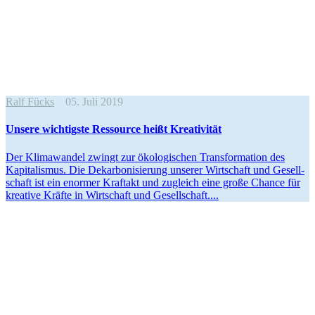
Ralf Fücks
05. Juli 2019
Unsere wichtigste Ressource heißt Kreativität
Der Klima­wandel zwingt zur ökolo­gi­schen Trans­for­mation des
Kapita­lismus. Die Dekar­bo­ni­sierung unserer Wirtschaft und Gesell­
schaft ist ein enormer Kraftakt und zugleich eine große Chance für
kreative Kräfte in Wirtschaft und Gesellschaft....