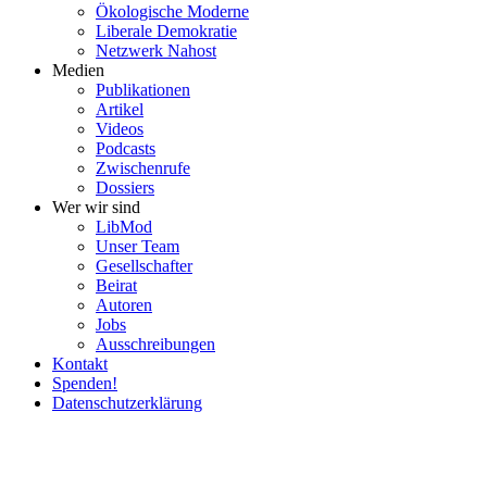
Ökolo­gische Moderne
Liberale Demokratie
Netzwerk Nahost
Medien
Publi­ka­tionen
Artikel
Videos
Podcasts
Zwischenrufe
Dossiers
Wer wir sind
LibMod
Unser Team
Gesell­schafter
Beirat
Autoren
Jobs
Ausschrei­bungen
Kontakt
Spenden!
Daten­schutz­er­klärung