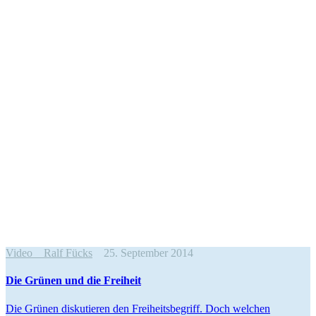
Video
Ralf Fücks
25. September 2014
Die Grünen und die Freiheit
Die Grünen disku­tieren den Freiheits­be­griff. Doch welchen