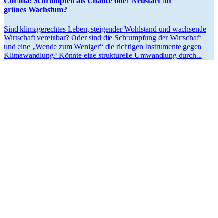
Corona: Schrumpfen als Chance oder Neustart für
grünes Wachstum?
Sind klima­ge­rechtes Leben, steigender Wohlstand und wachsende
Wirtschaft vereinbar? Oder sind die Schrumpfung der Wirtschaft
und eine „Wende zum Weniger“ die richtigen Instru­mente gegen
Klima­wandlung? Könnte eine struk­tu­relle Umwandlung durch...