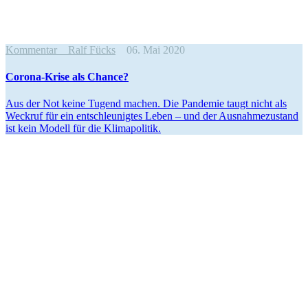
Kommentar
Ralf Fücks
06. Mai 2020
Corona-Krise als Chance?
Aus der Not keine Tugend machen. Die Pandemie taugt nicht als
Weckruf für ein entschleu­nigtes Leben – und der Ausnah­me­zu­stand
ist kein Modell für die Klimapolitik.