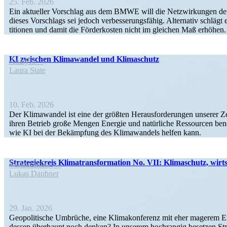
25. Feb. 2026
Ein aktueller Vorschlag aus dem BMWE will die Netzwir­kungen der ern
dieses Vorschlags sei jedoch verbes­se­rungs­fähig. Alter­nativ schläg
ti­­tionen und damit die Förder­kosten nicht im gleichen Maß erhöhen
KI zwischen Klima­wandel und Klimaschutz
Analyse
Laura State
10. Feb. 2026
Der Klima­wandel ist eine der größten Heraus­for­de­rungen unserer Ze
ihren Betrieb große Mengen Energie und natür­liche Ressourcen benö
wie KI bei der Bekämpfung des Klima­wandels helfen kann.
Strate­gie­kreis Klima­trans­for­mation No. VII: Klima­schutz, wir
Veran­staltung
Lukas Daubner
29. Jan. 2026
Geopo­li­tische Umbrüche, eine Klima­kon­ferenz mit eher magerem Er
dessen überhaupt noch denken? In unserem hochrangig besetzen Strate­