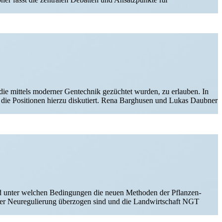
ie mittels moderner Gentechnik gezüchtet wurden, zu erlauben. In
nd die Positionen hierzu disku­tiert. Rena Barghusen und Lukas Daubner
 unter welchen Bedin­gungen die neuen Methoden der Pflan­zen­
 Neure­gu­lierung überzogen sind und die Landwirt­schaft NGT