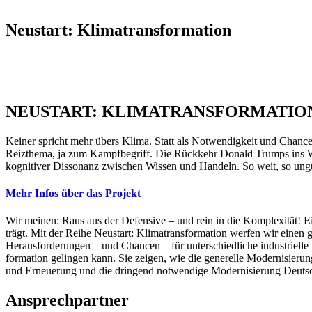
Neustart: Klima­trans­for­mation
NEUSTART: KLIMATRANSFORMATIO
Keiner spricht mehr übers Klima. Statt als Notwen­digkeit und Chance
Reizthema, ja zum Kampf­be­griff. Die Rückkehr Donald Trumps ins Weiß
kogni­tiver Dissonanz zwischen Wissen und Handeln. So weit, so ungu
Mehr Infos über das Projekt
Wir meinen: Raus aus der Defensive – und rein in die Komple­xität! Ein
trägt. Mit der Reihe Neustart: Klima­trans­for­mation werfen wir einen
Heraus­for­de­rungen – und Chancen – für unter­schied­liche indus­triel
for­mation gelingen kann. Sie zeigen, wie die generelle Moder­ni­s
und Erneuerung und die dringend notwendige Moder­ni­sierung Deutsc
Ansprech­partner