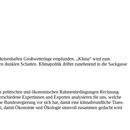
r krisen­haften Großwet­terlage empfunden. „Klima“ wird zum
en dunklen Schatten. Klima­po­litik driftet zunehmend in die Sackgasse
rten politi­schen und ökono­mi­schen Rahmen­be­din­gungen Rechnung
Verschiedene Exper­tinnen und Experten analy­sieren für uns, welche
e Bundes­re­gierung vor sich hat, damit eine klima­freund­liche Trans­
aucht, damit Ökonomie und Ökologie sinnvoll zusammen gedacht wird