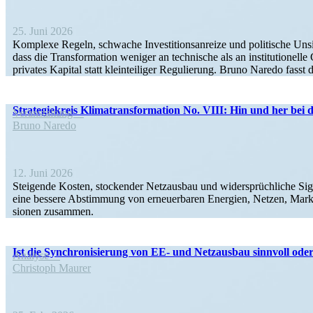
25. Juni 2026
Komplexe Regeln, schwache Inves­ti­ti­ons­an­reize und politische Unsic
dass die Trans­for­mation weniger an technische als an insti­tu­tio­n
privates Kapital statt klein­tei­liger Regulierung. Bruno Naredo fas
Strate­gie­kreis Klima­trans­for­mation No. VIII: Hin und her b
Veran­staltung
Bruno Naredo
12. Juni 2026
Steigende Kosten, stockender Netzausbau und wider­sprüch­liche Signa
eine bessere Abstimmung von erneu­er­baren Energien, Netzen, Markt­
sionen zusammen.
Ist die Synchro­ni­sierung von EE- und Netzausbau sinnvoll ode
Analyse
Christoph Maurer