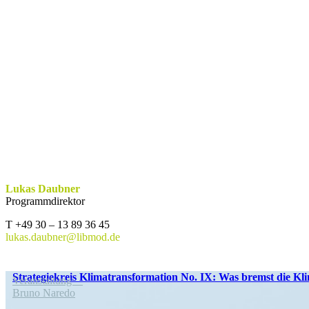
Lukas Daubner
Programmdirektor
T +49 30 – 13 89 36 45
lukas.daubner@libmod.de
Strate­gie­kreis Klima­trans­for­mation No. IX: Was bremst die Kli
Veran­staltung
Bruno Naredo