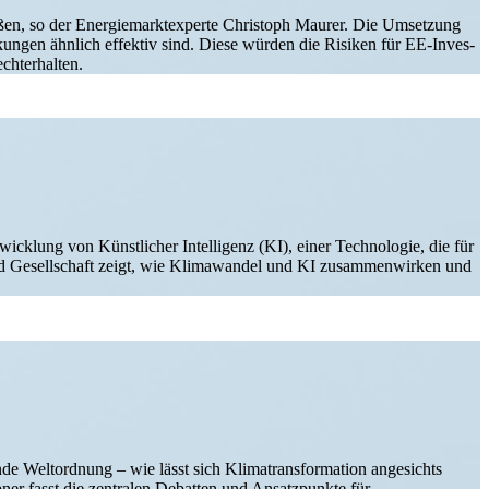
üßen, so der Energie­markt­ex­perte Christoph Maurer. Die Umsetzung
ir­kungen ähnlich effektiv sind. Diese würden die Risiken für EE-Inves­­
echterhalten.
icklung von Künst­licher Intel­ligenz (KI), einer Techno­logie, die für
d Gesell­schaft zeigt, wie Klima­wandel und KI zusam­men­wirken und
e Weltordnung – wie lässt sich Klima­trans­for­mation angesichts
bner fasst die zentralen Debatten und Ansatz­punkte für