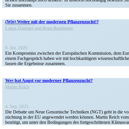
Sie zusammen.
(Wie) Weiter mit der modernen Pflanzenzucht!?
Veran­staltung
Lukas Daubner und Rena Barghusen
8. Jan. 2026
Ein Kompromiss zwischen der Europäi­schen Kommission, dem Europä
einem Fachge­spräch haben wir mit hochka­rä­tigem wissen­schaft­lic
fassen die Ergeb­nisse zusammen.
Wer hat Angst vor moderner Pflanzenzucht?
Analyse
Martin Reich
4. Sep. 2025
Die Debatte um Neue Genomische Techniken (NGT) geht in die vore
züchtung in der EU angewendet werden können. Martin Reich vom Ö
benötigt, um unter den Bedin­gungen des fortge­schrit­tenen Klima­wa