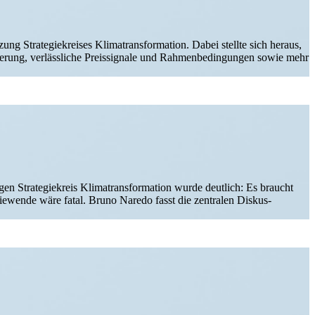
ng Strate­gie­kreises Klima­trans­for­mation. Dabei stellte sich heraus,
ierung, verläss­liche Preis­si­gnale und Rahmen­be­din­gungen sowie mehr
 Strate­gie­kreis Klima­trans­for­mation wurde deutlich: Es braucht
ie­wende wäre fatal. Bruno Naredo fasst die zentralen Diskus­