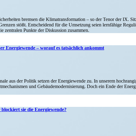
her­heiten bremsen die Klima­trans­for­mation – so der Tenor der IX. Sitzu
elle Grenzen stößt. Entscheidend für die Umsetzung seien lernfähige Regul
st die zentralen Punkte der Diskussion zusammen.
ei der Energie­wende – worauf es tatsächlich ankommt
le aus der Politik setzen der Energie­wende zu. In unserem hochran­gigen
me­cha­nismen und Gebäu­de­mo­der­ni­sierung. Doch ein Ende der Energ
r blockiert sie die Energiewende?