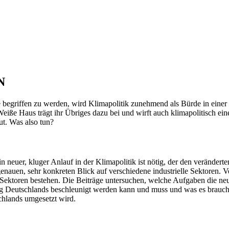
N
 begriffen zu werden, wird Klima­po­litik zunehmend als Bürde in eine
e Haus trägt ihr Übriges dazu bei und wirft auch klima­po­li­tisch ein
t. Was also tun?
 neuer, kluger Anlauf in der Klima­po­litik ist nötig, der den verän­de
 genauen, sehr konkreten Blick auf verschiedene indus­trielle Sektoren. 
le Sektoren bestehen. Die Beiträge unter­suchen, welche Aufgaben die neu
ierung Deutsch­lands beschleunigt werden kann und muss und was es br
h­lands umgesetzt wird.