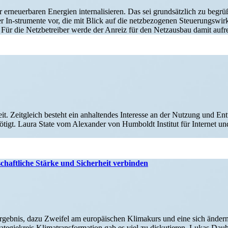
eu­er­baren Energien inter­na­li­sieren. Das sei grund­sätzlich zu begr
t er In-strumente vor, die mit Blick auf die netzbe­zo­genen Steue­rungs­w
. Für die Netzbe­treiber werde der Anreiz für den Netzausbau damit aufr
it. Zeitgleich besteht ein anhal­tendes Interesse an der Nutzung und Entw
tigt. Laura State vom Alexander von Humboldt Institut für Internet un
tschaft­liche Stärke und Sicherheit verbinden
gebnis, dazu Zweifel am europäi­schen Klimakurs und eine sich ändernd
gie­kreis Klima­trans­for­mation gab es viel zu disku­tieren. Lukas Dau