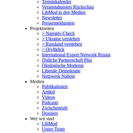
Termin­ka­lender
Veran­stal­tungen Rückschau
LibMod in den Medien
Newsletter
Presse­mel­dungen
Projekt­seiten
> Narrativ-Check
> Ukraine verstehen
> Russland verstehen
> O[s]tklick
Inter­na­tional Expert Network Russia
Östliche Partner­schaft Plus
Ökolo­gische Moderne
Liberale Demokratie
Netzwerk Nahost
Medien
Publi­ka­tionen
Artikel
Videos
Podcasts
Zwischenrufe
Dossiers
Wer wir sind
LibMod
Unser Team