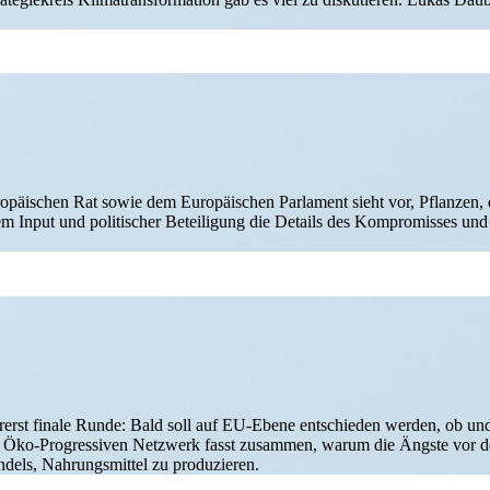
i­schen Rat sowie dem Europäi­schen Parlament sieht vor, Pflanzen, d
hem Input und politi­scher Betei­ligung die Details des Kompro­misses u
rst finale Runde: Bald soll auf EU-Ebene entschieden werden, ob und
ko-Progres­­siven Netzwerk fasst zusammen, warum die Ängste vor der
ndels, Nahrungs­mittel zu produzieren.