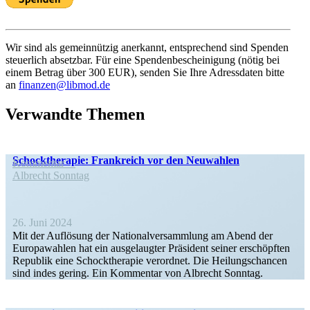
Wir sind als gemein­nützig anerkannt, entspre­chend sind Spenden
steuerlich absetzbar. Für eine Spenden­be­schei­nigung (nötig bei
einem Betrag über 300 EUR), senden Sie Ihre Adress­daten bitte
an
finanzen@libmod.de
Verwandte Themen
Schock­the­rapie: Frank­reich vor den Neuwahlen
Kommentar
Albrecht Sonntag
26. Juni 2024
Mit der Auflösung der Natio­nal­ver­sammlung am Abend der
Europa­wahlen hat ein ausge­laugter Präsident seiner erschöpften
Republik eine Schock­the­rapie verordnet. Die Heilungs­chancen
sind indes gering. Ein Kommentar von Albrecht Sonntag.