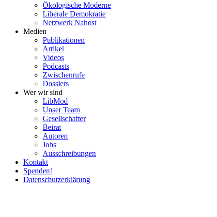
Ökolo­gische Moderne
Liberale Demokratie
Netzwerk Nahost
Medien
Publi­ka­tionen
Artikel
Videos
Podcasts
Zwischenrufe
Dossiers
Wer wir sind
LibMod
Unser Team
Gesell­schafter
Beirat
Autoren
Jobs
Ausschrei­bungen
Kontakt
Spenden!
Daten­schutz­er­klärung