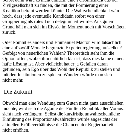
Zivil­ge­sell­schaft zu finden, die mit der Formierung einer
Koalition betraut werden könnte. Die Wahrschein­lichkeit wäre
hoch, dass jede eventuelle Kandi­datin sofort von einer
Gruppierung als rotes Tuch delegi­ti­miert würde. Aus gutem
Grund hält man sich im Elysée im Moment noch mit Vorschlägen
zurück.
Oder kommt es anders und Emmanuel Macron wird tatsächlich
eine auf zwölf Monate begrenzte Exper­ten­re­gierung aufstellen?
Gefolgt von neuer­lichen Wahlen? Theore­tisch steht ihm die
Option offen, wobei ihm natürlich klar ist, dass dies keine dauer­
hafte Lösung ist. Aber vielleicht hat er ja Gefallen daran
gefunden, sein Ego über das Wohl der Republik zu stellen und
mit den Insti­tu­tionen zu spielen. Wundern würde man sich
nicht mehr.
Die Zukunft
Obwohl man eine Wendung zum Guten nicht ganz ausschließen
möchte, wird sich die Agonie der Fünften Republik aller Voraus­
sicht nach verlängern. Selbst die kurzfristig unwahr­schein­liche
Einführung des Propor­tio­nal­wahl­rechts würde angesichts der
aktuellen Kräfte­ver­hält­nisse die Chancen der Regier­barkeit
nicht erhöhen.