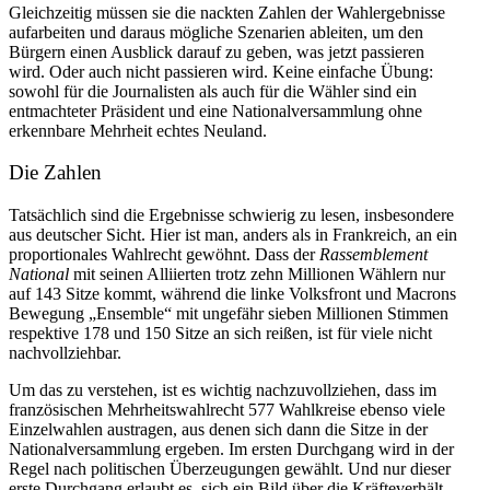
Gleich­zeitig müssen sie die nackten Zahlen der Wahler­geb­nisse
aufar­beiten und daraus mögliche Szenarien ableiten, um den
Bürgern einen Ausblick darauf zu geben, was jetzt passieren
wird. Oder auch nicht passieren wird. Keine einfache Übung:
sowohl für die Journa­listen als auch für die Wähler sind ein
entmach­teter Präsident und eine Natio­nal­ver­sammlung ohne
erkennbare Mehrheit echtes Neuland.
Die Zahlen
Tatsächlich sind die Ergeb­nisse schwierig zu lesen, insbe­sondere
aus deutscher Sicht. Hier ist man, anders als in Frank­reich, an ein
propor­tio­nales Wahlrecht gewöhnt. Dass der
Rassem­blement
National
mit seinen Alliierten trotz zehn Millionen Wählern nur
auf 143 Sitze kommt, während die linke Volks­front und Macrons
Bewegung „Ensemble“ mit ungefähr sieben Millionen Stimmen
respektive 178 und 150 Sitze an sich reißen, ist für viele nicht
nachvollziehbar.
Um das zu verstehen, ist es wichtig nachzu­voll­ziehen, dass im
franzö­si­schen Mehrheits­wahl­recht 577 Wahlkreise ebenso viele
Einzel­wahlen austragen, aus denen sich dann die Sitze in der
Natio­nal­ver­sammlung ergeben. Im ersten Durchgang wird in der
Regel nach politi­schen Überzeu­gungen gewählt. Und nur dieser
erste Durchgang erlaubt es, sich ein Bild über die Kräfte­ver­hält­