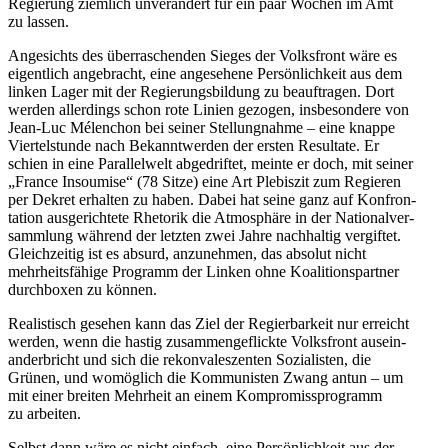
Regierung ziemlich unver­ändert für ein paar Wochen im Amt
zu lassen.
Angesichts des überra­schenden Sieges der Volks­front wäre es
eigentlich angebracht, eine angesehene Persön­lichkeit aus dem
linken Lager mit der Regie­rungs­bildung zu beauf­tragen. Dort
werden aller­dings schon rote Linien gezogen, insbe­sondere von
Jean-Luc Mélenchon bei seiner Stellung­nahme – eine knappe
Viertel­stunde nach Bekannt­werden der ersten Resultate. Er
schien in eine Paral­lelwelt abgedriftet, meinte er doch, mit seiner
„France Insoumise“ (78 Sitze) eine Art Plebiszit zum Regieren
per Dekret erhalten zu haben. Dabei hat seine ganz auf Konfron­
tation ausge­richtete Rhetorik die Atmosphäre in der Natio­nal­ver­
sammlung während der letzten zwei Jahre nachhaltig vergiftet.
Gleich­zeitig ist es absurd, anzunehmen, das absolut nicht
mehrheits­fähige Programm der Linken ohne Koali­ti­ons­partner
durch­boxen zu können.
Realis­tisch gesehen kann das Ziel der Regier­barkeit nur erreicht
werden, wenn die hastig zusam­men­ge­flickte Volks­front ausein­
an­der­bricht und sich die rekon­va­les­zenten Sozia­listen, die
Grünen, und womöglich die Kommu­nisten Zwang antun – um
mit einer breiten Mehrheit an einem Kompro­miss­pro­gramm
zu arbeiten.
Selbst dann wäre es nicht einfach, eine Persön­lichkeit aus der