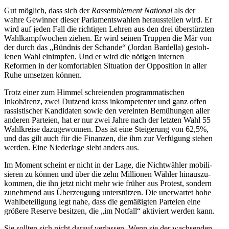
Gut möglich, dass sich der
Rassem­blement National
als der
wahre Gewinner dieser Parla­ments­wahlen heraus­stellen wird. Er
wird auf jeden Fall die richtigen Lehren aus den drei überstürzten
Wahlkampf­wochen ziehen. Er wird seinen Truppen die Mär von
der durch das „Bündnis der Schande“ (Jordan Bardella) gestoh­
lenen Wahl einimpfen. Und er wird die nötigen internen
Reformen in der komfor­tablen Situation der Opposition in aller
Ruhe umsetzen können.
Trotz einer zum Himmel schrei­enden program­ma­ti­schen
Inkohärenz, zwei Dutzend krass inkom­pe­tenter und ganz offen
rassis­ti­scher Kandi­daten sowie den vereinten Bemühungen aller
anderen Parteien, hat er nur zwei Jahre nach der letzten Wahl 55
Wahlkreise dazuge­wonnen. Das ist eine Steigerung von 62,5%,
und das gilt auch für die Finanzen, die ihm zur Verfügung stehen
werden. Eine Niederlage sieht anders aus.
Im Moment scheint er nicht in der Lage, die Nicht­wähler mobili­
sieren zu können und über die zehn Millionen Wähler hinaus­zu­
kommen, die ihn jetzt nicht mehr wie früher aus Protest, sondern
zunehmend aus Überzeugung unter­stützen. Die unerwartet hohe
Wahlbe­tei­ligung legt nahe, dass die gemäßigten Parteien eine
größere Reserve besitzen, die „im Notfall“ aktiviert werden kann.
Sie sollten sich nicht darauf verlassen. Wenn sie der wachsenden