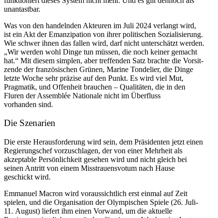
funktio­niert dieses System nicht mehr. Und es gilt dennoch als
unantastbar.
Was von den handelnden Akteuren im Juli 2024 verlangt wird,
ist ein Akt der Emanzi­pation von ihrer politi­schen Sozia­li­sierung.
Wie schwer ihnen das fallen wird, darf nicht unter­schätzt werden.
„Wir werden wohl Dinge tun müssen, die noch keiner gemacht
hat.“ Mit diesem simplen, aber treffenden Satz brachte die Vorsit­
zende der franzö­si­schen Grünen, Marine Tondelier, die Dinge
letzte Woche sehr präzise auf den Punkt. Es wird viel Mut,
Pragmatik, und Offenheit brauchen – Quali­täten, die in den
Fluren der Assemblée Nationale nicht im Überfluss
vorhanden sind.
Die Szenarien
Die erste Heraus­for­derung wird sein, dem Präsi­denten jetzt einen
Regie­rungschef vorzu­schlagen, der von einer Mehrheit als
akzep­table Persön­lichkeit gesehen wird und nicht gleich bei
seinen Antritt von einem Misstrau­ens­votum nach Hause
geschickt wird.
Emmanuel Macron wird voraus­sichtlich erst einmal auf Zeit
spielen, und die Organi­sation der Olympi­schen Spiele (26. Juli-
11. August) liefert ihm einen Vorwand, um die aktuelle