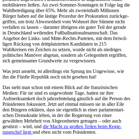
mobili­sieren ließen. An zwei Sommer-Sonntagen in Folge lag die
Wahlbe­tei­ligung über 65%. Mehr als zweieinhalb Millionen
Bürger haben auf die lästige Prozedur der Proku­ration zurück­ge­
griffen, um trotz Abwesenheit vom Wohnort ihre Stimme nicht
verfallen zu lassen – darunter übrigens ein guter Teil der gerade
in Deutschland weilenden Fußball­na­tio­nal­mann­schaft. Das
Angebot der Links- und Mitte-Rechts-Parteien, mit dem freiwil­
ligen Rückzug von dritt­plat­zierten Kandi­daten in 215
Wahlkreisen ein Zeichen zu setzen, wurde nicht als niedriges
politi­sches Manöver abgetan, sondern als Gelegenheit ergriffen,
sich gemein­samer Grund­werte zu vergewissern.
Was jetzt ansteht, ist aller­dings ein Sprung ins Ungewisse, wie
ihn die Fünfte Republik noch nicht gesehen hat!
Das sieht man schon mit einem Blick auf die franzö­si­schen
Medien: Für sie sind es ungewohnte Tage, hatten sie ihre
Aufmerk­samkeit doch jahrzehn­telang gänzlich auf die Person des
Präsi­denten fokus­siert. Jetzt auf einmal müssen sie in aller Eile
den Bürgern erklären, dass sie eigentlich in einer parla­men­ta­ri­
schen Demokratie leben, in der die Regierung von einer
gewählten Mehrheit von Abgeord­neten getragen – oder auch
gestürzt – wird, und
die Macht zu großen Teilen beim Regie­
rungschef liegt
und eben nicht vom Präsidenten.