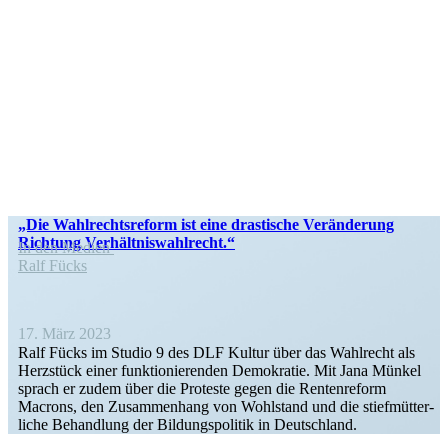
„Die Wahlrechts­reform ist eine drastische Verän­derung
Richtung Verhältniswahlrecht.“
In den Medien
Ralf Fücks
17. März 2023
Ralf Fücks im Studio 9 des DLF Kultur über das Wahlrecht als
Herzstück einer funktio­nie­renden Demokratie. Mit Jana Münkel
sprach er zudem über die Proteste gegen die Renten­reform
Macrons, den Zusam­menhang von Wohlstand und die stief­müt­ter­
liche Behandlung der Bildungs­po­litik in Deutschland.