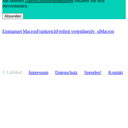
Mit unseren
Daten­schutz­be­stim­mungen
erklären Sie sich
einverstanden.
Emmanuel Macron
Frankreich
Freiheit verteidigen
fv_sl
Macron
© LibMod
Impressum
Daten­schutz
Spenden!
Kontakt