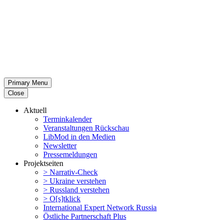
Primary Menu
Close
Aktuell
Termin­ka­lender
Veran­stal­tungen Rückschau
LibMod in den Medien
Newsletter
Presse­mel­dungen
Projekt­seiten
> Narrativ-Check
> Ukraine verstehen
> Russland verstehen
> O[s]tklick
Inter­na­tional Expert Network Russia
Östliche Partner­schaft Plus