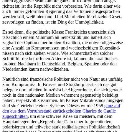
durch aggressive Wahlkämpfe ganz auf Konfron­tation ausge­
richtet ist, ist die Republik nicht vorbe­reitet. Wie darin einer wie
auch immer geformten Regierung das Vertrauen ausge­sprochen
werden soll, weiß niemand. Und Mehrheiten für einzelne Geset­
zes­vor­lagen zu finden, ist ein Ding der Unmöglichkeit.
Es sei denn, die politische Klasse Frank­reichs unter­zieht sich
tatsächlich einem Minimum an Selbst­kritik und nähert sich
zaghaft der Option einer breiten Koalition, die notwen­di­ger­weise
eine Anzahl an Kompro­missen und wechsel­sei­tigen Zugeständ­
nissen nach sich ziehen würde. Wie schmerzhaft ein solcher
Schritt für die betrof­fenen Akteure ist, können die koali­ti­ons­er­
probten Nachbarn in Deutschland, Belgien, Spanien oder den
Nieder­landen kaum nachvollziehen.
Natürlich sind franzö­sische Politiker nicht von Natur aus unfähig
zum Kompromiss. In Brüssel und Straßburg lässt sich das gut
belegen: dort arbeiten franzö­sische Abgeordnete, die sich gerade
noch in den natio­nalen Medien vehement gegen­seitig beleidigt
haben, respektvoll zusammen. Im Pariser Mikro­kosmos hingegen
sind sie Getriebene eines Systems. Dieses wurde 1958
ganz auf
den aus dem Vorru­he­stand zurück­ge­holten Charles de Gaulle
zugeschnitten
, um eine schwere Krise zu meistern, mit dem
Haupt­an­liegen der „Regier­barkeit“. In einer fragmen­tierten,
polari­sierten und teilweise stark radika­li­sierten Politik­land­schaft