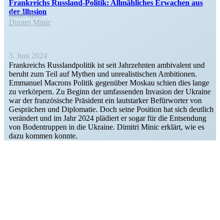
Frank­reichs Russ­land-Politik: All­mäh­li­ches Erwa­chen aus
der Illusion
Analyse
Dimitri Minic
3. Juni 2024
Frank­reichs Russland­po­litik ist seit Jahrzehnten ambivalent und
beruht zum Teil auf Mythen und unrea­lis­ti­schen Ambitionen.
Emmanuel Macrons Politik gegenüber Moskau schien dies lange
zu verkörpern. Zu Beginn der umfas­senden Invasion der Ukraine
war der franzö­sische Präsident ein lautstarker Befür­worter von
Gesprächen und Diplo­matie. Doch seine Position hat sich deutlich
verändert und im Jahr 2024 plädiert er sogar für die Entsendung
von Boden­truppen in die Ukraine. Dimitri Minic erklärt, wie es
dazu kommen konnte.