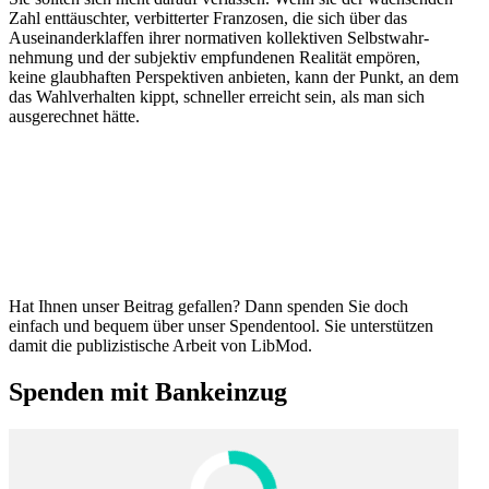
Zahl enttäuschter, verbit­terter Franzosen, die sich über das
Ausein­an­der­klaffen ihrer norma­tiven kollek­tiven Selbst­wahr­
nehmung und der subjektiv empfun­denen Realität empören,
keine glaub­haften Perspek­tiven anbieten, kann der Punkt, an dem
das Wahlver­halten kippt, schneller erreicht sein, als man sich
ausge­rechnet hätte.
Hat Ihnen unser Beitrag gefallen? Dann spenden Sie doch
einfach und bequem über unser Spendentool. Sie unter­stützen
damit die publi­zis­tische Arbeit von LibMod.
Spenden mit Bankeinzug