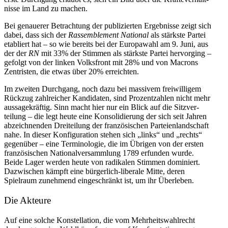
nisse im Land zu machen.
Bei genauerer Betrachtung der publi­zierten Ergeb­nisse zeigt sich
dabei, dass sich der
Rassem­blement National
als stärkste Partei
etabliert hat – so wie bereits bei der Europawahl am 9. Juni, aus
der der
RN
mit 33% der Stimmen als stärkste Partei hervorging –
gefolgt von der linken Volks­front mit 28% und von Macrons
Zentristen, die etwas über 20% erreichten.
Im zweiten Durchgang, noch dazu bei massivem freiwil­ligem
Rückzug zahlreicher Kandi­daten, sind Prozent­zahlen nicht mehr
aussa­ge­kräftig. Sinn macht hier nur ein Blick auf die Sitzver­
teilung – die legt heute eine Konso­li­dierung der sich seit Jahren
abzeich­nenden Dreiteilung der franzö­si­schen Partei­en­land­schaft
nahe. In dieser Konfi­gu­ration stehen sich „links“ und „rechts“
gegenüber – eine Termi­no­logie, die im Übrigen von der ersten
franzö­si­schen Natio­nal­ver­sammlung 1789 erfunden wurde.
Beide Lager werden heute von radikalen Stimmen dominiert.
Dazwi­schen kämpft eine bürgerlich-liberale Mitte, deren
Spielraum zunehmend einge­schränkt ist, um ihr Überleben.
Die Akteure
Auf eine solche Konstel­lation, die vom Mehrheits­wahl­recht