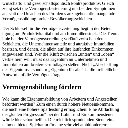
wirtschafts- und gesell­schafts­po­li­tisch kontra­pro­duktiv. Gleich­
zeitig setzt die Vermö­gens­be­steuerung nur bei den Symptomen
an, statt die Ursachen des Problems anzugehen: die mangelnde
Vermö­gens­bildung breiter Bevölkerungsschichten.
Der Schlüssel für die Vermö­gens­ver­teilung liegt in der Betei­
ligung am Produk­tiv­ka­pital und am Immobi­li­en­stock. Die Trenn­
linie bei der Vermö­gens­ver­teilung verläuft zwischen den
Schichten, die Unter­neh­mens­an­teile und attraktive Immobilien
besitzen, und denen, die allein auf ihre laufenden Einkommen
angewiesen sind. Wer die Kluft zwischen „unten“ und „oben“
verkleinern will, muss das Eigentum an Unter­nehmen und
Immobilien auf breitere Grund­lagen stellen. Nicht „Abschaffung
des Eigentums“, sondern „Eigentum für alle“ ist die freiheit­liche
Antwort auf die Vermögensfrage.
Vermö­gens­bildung fördern
Wie kann die Eigen­tums­bildung von Arbeitern und Angestellten
befördert werden? Zum einen durch höhere Netto­ein­kommen,
die auch eine höhere Sparleistung ermög­lichen. Eine Abfla­chung
der „kalten Progression“ bei der Lohn- und Einkom­men­steuer
würde hier schon helfen. Die reichlich sprudelnden Steuer­ein­
nahmen bieten Spielraum für eine sehr viel ambitio­niertere