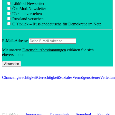
LibMod-Newsletter
ÖkoMod-Newsletter
Ukraine verstehen
Russland verstehen
O[s]tklick – Russland­deutsche für Demokratie im Netz
E‑Mail-Adresse
Mit unseren
Daten­schutz­be­stim­mungen
erklären Sie sich
einverstanden.
Chancengerechtigkeit
Gerechtigkeit
Soziales
Vermögenssteuer
Verteilun
© LibMod
Impressum
Daten­schutz
Spenden!
Kontakt