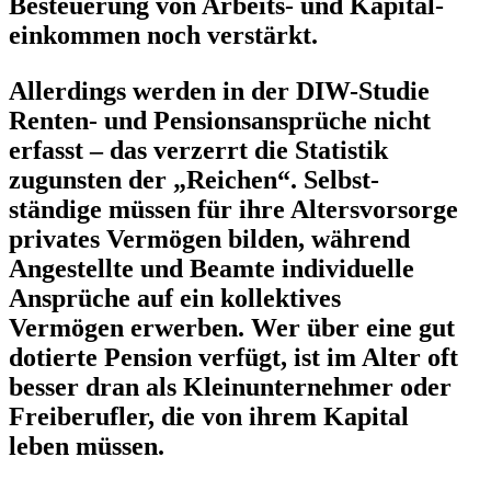
Besteuerung von Arbeits- und Kapital­
ein­kommen noch verstärkt.
Aller­dings werden in der DIW-Studie
Renten- und Pensi­ons­an­sprüche nicht
erfasst – das verzerrt die Statistik
zugunsten der „Reichen“. Selbst­
ständige müssen für ihre Alters­vor­sorge
privates Vermögen bilden, während
Angestellte und Beamte indivi­duelle
Ansprüche auf ein kollek­tives
Vermögen erwerben. Wer über eine gut
dotierte Pension verfügt, ist im Alter oft
besser dran als Klein­un­ter­nehmer oder
Freibe­rufler, die von ihrem Kapital
leben müssen.