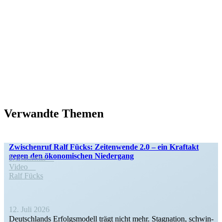
Verwandte Themen
Zwischenruf Ralf Fücks: Zeiten­wende 2.0 – ein Kraftakt
gegen den ökono­mi­schen Niedergang
Kommentar
Video
Ralf Fücks
12. Juli 2026
Deutsch­lands Erfolgs­modell trägt nicht mehr. Stagnation, schwin­