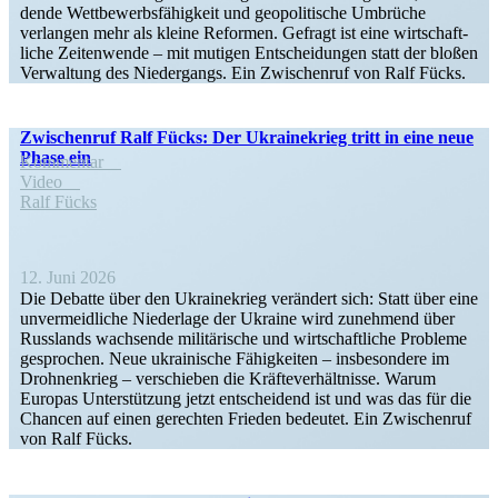
dende Wettbe­werbs­fä­higkeit und geopo­li­tische Umbrüche
verlangen mehr als kleine Reformen. Gefragt ist eine wirtschaft­
liche Zeiten­wende – mit mutigen Entschei­dungen statt der bloßen
Verwaltung des Nieder­gangs. Ein Zwischenruf von Ralf Fücks.
Zwischenruf Ralf Fücks: Der Ukrai­ne­krieg tritt in eine neue
Phase ein
Kommentar
Video
Ralf Fücks
12. Juni 2026
Die Debatte über den Ukrai­ne­krieg verändert sich: Statt über eine
unver­meid­liche Niederlage der Ukraine wird zunehmend über
Russlands wachsende militä­rische und wirtschaft­liche Probleme
gesprochen. Neue ukrai­nische Fähig­keiten – insbe­sondere im
Drohnen­krieg – verschieben die Kräfte­ver­hält­nisse. Warum
Europas Unter­stützung jetzt entscheidend ist und was das für die
Chancen auf einen gerechten Frieden bedeutet. Ein Zwischenruf
von Ralf Fücks.