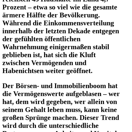
Prozent – etwa so viel wie die gesamte
ärmere Hälfte der Bevöl­kerung.
Während die Einkom­mens­ver­teilung
innerhalb der letzten Dekade entgegen
der gefühlten öffent­lichen
Wahrnehmung einiger­maßen stabil
geblieben ist, hat sich die Kluft
zwischen Vermö­genden und
Habenichtsen weiter geöffnet.
Der Börsen- und Immobi­li­enboom hat
die Vermö­gens­werte aufge­blasen – wer
hat, dem wird gegeben, wer allein von
seinem Gehalt leben muss, kann keine
großen Sprünge machen. Dieser Trend
wird durch die unter­schied­liche