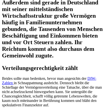
Außerdem sind gerade in Deutschland
mit seiner mittel­stän­di­schen
Wirtschafts­struktur große Vermögen
häufig in Famili­en­un­ter­nehmen
gebunden, die Tausenden von Menschen
Beschäf­tigung und Einkommen bieten
und vor Ort Steuern zahlen. Ihr
Reichtum kommt also durchaus dem
Gemeinwohl zugute.
Vertei­lungs­ge­rech­tigkeit zählt
Beides sollte man bedenken, bevor man angesichts der
DIW-
Zahlen
in Schnapp­atmung ausbricht. Dennoch bleibt die
Schieflage der Vermö­gens­ver­teilung eine Tatsache, über die man
nicht achsel­zu­ckend hinweg­sehen kann. Sie unter­gräbt die
Chancen­gleichheit, schafft völlig getrennte Lebens­welten, die
kaum noch mitein­ander in Berührung kommen und bläht den
speku­la­tiven Finanz­sektor auf.