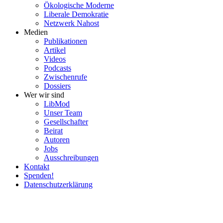
Ökolo­gische Moderne
Liberale Demokratie
Netzwerk Nahost
Medien
Publi­ka­tionen
Artikel
Videos
Podcasts
Zwischenrufe
Dossiers
Wer wir sind
LibMod
Unser Team
Gesell­schafter
Beirat
Autoren
Jobs
Ausschrei­bungen
Kontakt
Spenden!
Daten­schutz­er­klärung