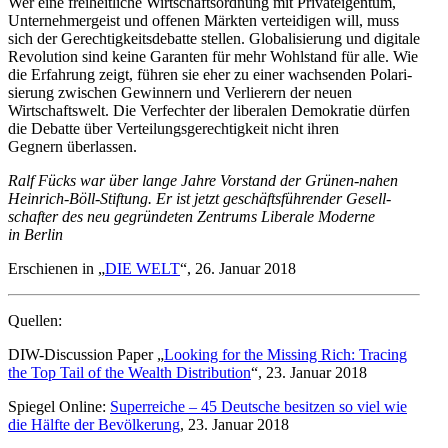
Wer eine freiheit­liche Wirtschafts­ordnung mit Privat­ei­gentum,
Unter­neh­mer­geist und offenen Märkten vertei­digen will, muss
sich der Gerech­tig­keits­de­batte stellen. Globa­li­sierung und digitale
Revolution sind keine Garanten für mehr Wohlstand für alle. Wie
die Erfahrung zeigt, führen sie eher zu einer wachsenden Polari­
sierung zwischen Gewinnern und Verlierern der neuen
Wirtschaftswelt. Die Verfechter der liberalen Demokratie dürfen
die Debatte über Vertei­lungs­ge­rech­tigkeit nicht ihren
Gegnern überlassen.
Ralf Fücks war über lange Jahre Vorstand der Grünen-nahen
Heinrich-Böll-Stiftung. Er ist jetzt geschäfts­füh­render Gesell­
schafter des neu gegrün­deten Zentrums Liberale Moderne
in Berlin
Erschienen in „
DIE WELT
“, 26. Januar 2018
Quellen:
DIW-Discussion Paper „
Looking for the Missing Rich: Tracing
the Top Tail of the Wealth Distri­bution
“, 23. Januar 2018
Spiegel Online:
Super­reiche –
45 Deutsche besitzen so viel wie
die Hälfte der Bevöl­kerung
, 23. Januar 2018