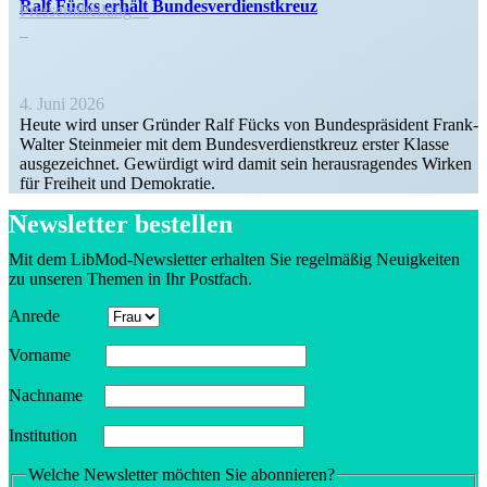
Ralf Fücks erhält Bundesverdienstkreuz
Presse­mit­teilung
4. Juni 2026
Heute wird unser Gründer Ralf Fücks von Bundes­prä­sident Frank-
Walter Stein­meier mit dem Bundes­ver­dienst­kreuz erster Klasse
ausge­zeichnet. Gewürdigt wird damit sein heraus­ra­gendes Wirken
für Freiheit und Demokratie.
Newsletter bestellen
Mit dem LibMod-Newsletter erhalten Sie regel­mäßig Neuig­keiten
zu unseren Themen in Ihr Postfach.
Anrede
Vorname
Nachname
Insti­tution
Welche Newsletter möchten Sie abonnieren?