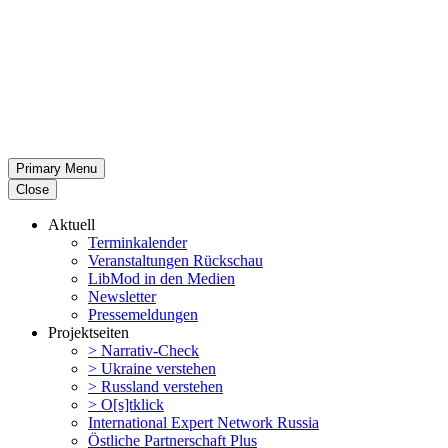
Primary Menu
Close
Aktuell
Termin­ka­lender
Veran­stal­tungen Rückschau
LibMod in den Medien
Newsletter
Presse­mel­dungen
Projekt­seiten
> Narrativ-Check
> Ukraine verstehen
> Russland verstehen
> O[s]tklick
Inter­na­tional Expert Network Russia
Östliche Partner­schaft Plus