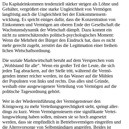
Da Kapital­ein­kommen tenden­ziell stärker steigen als Löhne und
Gehälter, vergrößert eine starke Ungleichheit von Vermögen
langfristig auch die Ungleichheit bei der Einkom­mens­ent­
wicklung. Es spricht einiges dafür, dass die Konzen­tration von
Einkommen und Vermögen am oberen Ende der Gesell­schaft die
Wachs­tums­dy­namik der Wirtschaft dämpft. Dazu kommt ein
nicht zu unter­schät­zendes politisch-psycho­lo­gi­sches Moment:
Wenn die Mehrheit der Bürger den Eindruck hat, dass es nicht
mehr gerecht zugeht, zerstört das die Legiti­mation einer freiheit­
lichen Wirtschaftsordnung.
Die soziale Markt­wirt­schaft beruht auf dem Versprechen vom
„Wohlstand für alle“. Wenn ein großer Teil der Leute, die sich
jeden Tag abrackern, auf der Stelle tritt, während die Vermö­
genden immer reicher werden, ist das Wasser auf die Mühlen
der Populisten von links und rechts. Das alles sind Gründe,
weshalb eine ausge­wo­genere Verteilung von Vermögen auf die
politische Tages­ordnung gehört.
Wer in der Wieder­ein­führung der Vermö­gen­steuer den
Königsweg zu mehr Vertei­lungs­ge­rech­tigkeit sieht, springt aller­
dings zu kurz. Wenn Vermö­gen­steuern eine signi­fi­kante Vertei­
lungs­wirkung haben sollen, müssen sie so hoch angesetzt
werden, dass sie empfindlich in Betriebs­ver­mögen eingreifen und
die Alters­vor­sorge von Selbst­stän­digen angreifen. Beides ist