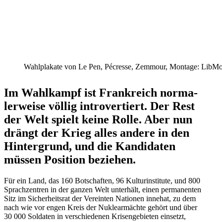
Wahlplakate von Le Pen, Pécresse, Zemmour, Montage: LibM
Im Wahlkampf ist Frank­reich norma­
ler­weise völlig intro­ver­tiert. Der Rest
der Welt spielt keine Rolle. Aber nun
drängt der Krieg alles andere in den
Hinter­grund, und die Kandi­daten
müssen Position beziehen.
Für ein Land, das 160 Botschaften, 96 Kultur­in­stitute, und 800
Sprach­zentren in der ganzen Welt unterhält, einen perma­nenten
Sitz im Sicher­heitsrat der Vereinten Nationen innehat, zu dem
nach wie vor engen Kreis der Nukle­ar­mächte gehört und über
30 000 Soldaten in verschie­denen Krisen­ge­bieten einsetzt,