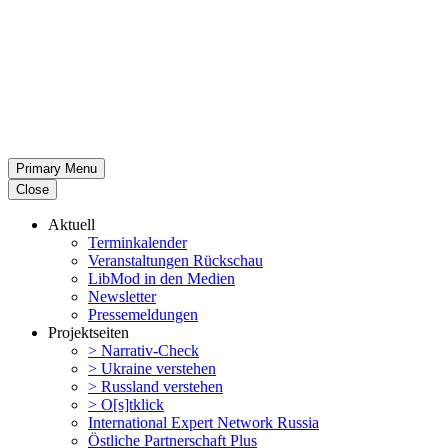
Primary Menu
Close
Aktuell
Termin­ka­lender
Veran­stal­tungen Rückschau
LibMod in den Medien
Newsletter
Presse­mel­dungen
Projekt­seiten
> Narrativ-Check
> Ukraine verstehen
> Russland verstehen
> O[s]tklick
Inter­na­tional Expert Network Russia
Östliche Partner­schaft Plus