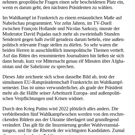
nehmen geopo­li­tische Fragen einen sehr beschei­denen Platz ein,
wenn es darum geht, den nächsten Präsi­denten zu wählen.
Im Wahlkampf ist Frank­reich zu einem erstaun­lichen Maße auf
Nabel­schau program­miert. Vor zehn Jahren, im TV-Duell
zwischen François Hollande und Nicolas Sarkozy, musste der
Moderator David Pujadas nach mehr als zweieinhalb Stunden
Sendezeit gegen halb zwölf geradezu darum betteln, eine außen­
po­li­tisch relevante Frage stellen zu dürfen. So sehr waren die
beiden Herren in ausschließlich innen­po­li­tische Themen vertieft.
Auf das Bitten des renom­mierten Journa­listen hin ließen sie sich
dann herab, kurz vor Mitter­nacht genau elf Minuten über Afgha­
nistan und die Sahelzone zu sprechen.
Dieses Jahr zeichnete sich schon dasselbe Bild ab, trotz der
simul­tanen EU-Ratsprä­si­dent­schaft Frank­reichs im Wahlkampf­
se­mester. Das ist umso verwun­der­licher, als grade der Präsident
mehr als die Hälfte seiner Arbeitszeit Europa- und außen­po­li­ti­
schen Verpflich­tungen und Krisen widmet.
Durch den Krieg Putins wird 2022 plötzlich alles anders. Die
verblei­benden fünf Wahlkampf­wochen werden von den erschre­
ckenden Bildern aus der Ukraine überlagert und grund­legend
verändert. Das gilt für die Insze­nierung großer Wahlver­an­stal­
tungen, und für die Rhetorik der wichtigsten Kandi­daten. Zumal