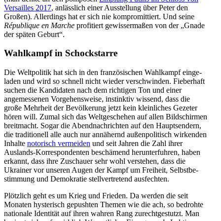
Versailles 2017
, anlässlich einer Ausstellung über Peter den
Großen). Aller­dings hat er sich nie kompro­mit­tiert. Und seine
République en Marche
profi­tiert gewis­ser­maßen von der „Gnade
der späten Geburt“.
Wahlkampf in Schockstarre
Die Weltpo­litik hat sich in den franzö­si­schen Wahlkampf einge­
laden und wird so schnell nicht wieder verschwinden. Fieberhaft
suchen die Kandi­daten nach dem richtigen Ton und einer
angemes­senen Vorge­hens­weise, instinktiv wissend, dass die
große Mehrheit der Bevöl­kerung jetzt kein klein­liches Gezeter
hören will. Zumal sich das Weltge­schehen auf allen Bildschirmen
breit­macht. Sogar die Abend­nach­richten auf den Haupt­sendern,
die tradi­tionell alle auch nur annähernd außen­po­li­tisch wirkenden
Inhalte
notorisch vermeiden
und seit Jahren die Zahl ihrer
Auslands-Korre­spon­denten beschämend herun­ter­fuhren, haben
erkannt, dass ihre Zuschauer sehr wohl verstehen, dass die
Ukrainer vor unseren Augen der Kampf um Freiheit, Selbst­be­
stimmung und Demokratie stell­ver­tretend ausfechten.
Plötzlich geht es um Krieg und Frieden. Da werden die seit
Monaten hyste­risch gepushten Themen wie die ach, so bedrohte
nationale Identität auf ihren wahren Rang zurecht­ge­stutzt. Man