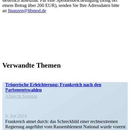
steuerlich absetzbar. Für eine Spenden­be­schei­nigung (nötig bei
einem Betrag über 200 EUR), senden Sie Ihre Adress­daten bitte
an
finanzen@libmod.de
Verwandte Themen
Trüge­rische Erleich­terung: Frank­reich nach den
Parlamentswahlen
Kommentar
Albrecht Sonntag
9. Juli 2024
Frank­reich atmet durch: das Schreckbild einer rechts­extremen
Regierung angeführt vom Rassem­blement National wurde vorerst