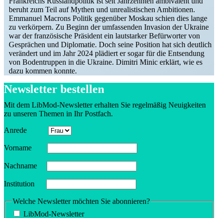
Frank­reichs Russland­po­litik ist seit Jahrzehnten ambivalent und
beruht zum Teil auf Mythen und unrea­lis­ti­schen Ambitionen.
Emmanuel Macrons Politik gegenüber Moskau schien dies lange
zu verkörpern. Zu Beginn der umfas­senden Invasion der Ukraine
war der franzö­sische Präsident ein lautstarker Befür­worter von
Gesprächen und Diplo­matie. Doch seine Position hat sich deutlich
verändert und im Jahr 2024 plädiert er sogar für die Entsendung
von Boden­truppen in die Ukraine. Dimitri Minic erklärt, wie es
dazu kommen konnte.
Newsletter bestellen
Mit dem LibMod-Newsletter erhalten Sie regel­mäßig Neuig­keiten
zu unseren Themen in Ihr Postfach.
Anrede
Vorname
Nachname
Insti­tution
Welche Newsletter möchten Sie abonnieren?
LibMod-Newsletter