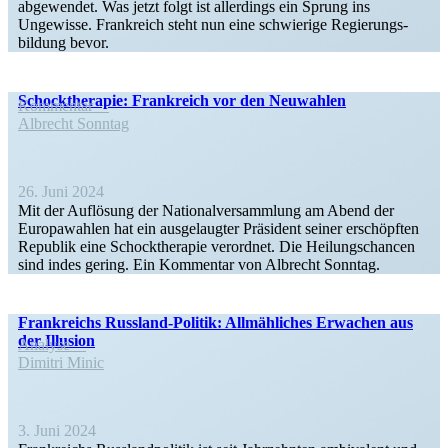
abgewendet. Was jetzt folgt ist aller­dings ein Sprung ins
Ungewisse. Frank­reich steht nun eine schwierige Regie­rungs­
bildung bevor.
Schock­the­rapie: Frank­reich vor den Neuwahlen
Kommentar
Albrecht Sonntag
26. Juni 2024
Mit der Auflösung der Natio­nal­ver­sammlung am Abend der
Europa­wahlen hat ein ausge­laugter Präsident seiner erschöpften
Republik eine Schock­the­rapie verordnet. Die Heilungs­chancen
sind indes gering. Ein Kommentar von Albrecht Sonntag.
Frank­reichs Russ­land-Politik: All­mäh­li­ches Erwa­chen aus
der Illusion
Analyse
Dimitri Minic
3. Juni 2024