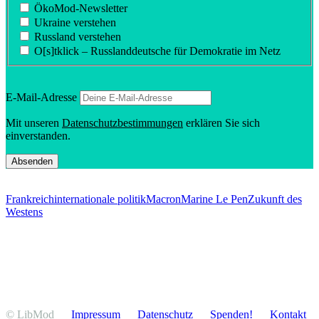
ÖkoMod-Newsletter
Ukraine verstehen
Russland verstehen
O[s]tklick – Russland­deutsche für Demokratie im Netz
E‑Mail-Adresse
Mit unseren
Daten­schutz­be­stim­mungen
erklären Sie sich
einverstanden.
Frankreich
internationale politik
Macron
Marine Le Pen
Zukunft des
Westens
© LibMod
Impressum
Daten­schutz
Spenden!
Kontakt