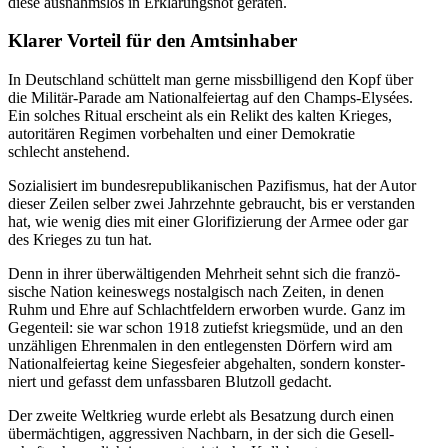
diese ausnahmslos in Erklä­rungsnot geraten.
Klarer Vorteil für den Amtsinhaber
In Deutschland schüttelt man gerne missbil­ligend den Kopf über
die Militär-Parade am Natio­nal­fei­ertag auf den Champs-Elysées.
Ein solches Ritual erscheint als ein Relikt des kalten Krieges,
autori­tären Regimen vorbe­halten und einer Demokratie
schlecht anstehend.
Sozia­li­siert im bundes­re­pu­bli­ka­ni­schen Pazifismus, hat der Autor
dieser Zeilen selber zwei Jahrzehnte gebraucht, bis er verstanden
hat, wie wenig dies mit einer Glori­fi­zierung der Armee oder gar
des Krieges zu tun hat.
Denn in ihrer überwäl­ti­genden Mehrheit sehnt sich die franzö­
sische Nation keineswegs nostal­gisch nach Zeiten, in denen
Ruhm und Ehre auf Schlacht­feldern erworben wurde. Ganz im
Gegenteil: sie war schon 1918 zutiefst kriegsmüde, und an den
unzäh­ligen Ehren­malen in den entle­gensten Dörfern wird am
Natio­nal­fei­ertag keine Sieges­feier abgehalten, sondern konster­
niert und gefasst dem unfass­baren Blutzoll gedacht.
Der zweite Weltkrieg wurde erlebt als Besatzung durch einen
übermäch­tigen, aggres­siven Nachbarn, in der sich die Gesell­