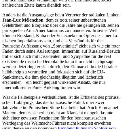
zahlreichen Zitate kaum dienlich sein.
Anders ist die Ausgangslage beim Vertreter der radikalen Linken,
Jean-Luc Mélenchon
, dem es trotz seiner unbestrit­tenen
Gelehrtheit und Eloquenz über die Jahre nie gelungen ist, seinen
prinzi­pi­ellen Anti-Ameri­ka­nismus zu nuancieren. In seiner Welt
können Russland, Kuba oder Venezuela nur Opfer des ameri­ka­
ni­schen Imperia­lismus sein, und das Verständnis für die
Putinsche Auffassung von „Souve­rä­nität“ zieht sich wie ein roter
Faden durch seine Äußerungen. Immerhin: auf Russland-Besuch
traf er sich auch mit Dissi­denten, und Sympathie für die real
existie­rende russische Demokratie kann ihm nicht nachgesagt
werden. Jetzt ringt er sich durch, den Einmarsch in die Ukraine
halbherzig zu verur­teilen und fokus­siert sich auf die EU-
Sanktionen, die ihm gleich­zeitig illegitim und lächerlich
erscheinen – ein leicht gequält wirkender Ansatz, die nur
innerhalb seiner Partei Anklang finden wird.
Was die Fallbei­spiele verdeut­lichen, ist die Effizienz des prorus­si­
schen Lobbyings, das die franzö­sische Politik über zwei
Jahrzehnte im Putin­schen Sinne bearbeitet hat. Auch Emmanuel
Macron, dem es sicherlich nicht an Klarsicht mangelt, konnte
sich einer gewissen Faszi­nation für den bonapar­tis­ti­schen
Werdegang des Weltmacht-Führers nicht komplett erwehren
(man denke an den pompösen
Empfang Putins im Schloss von