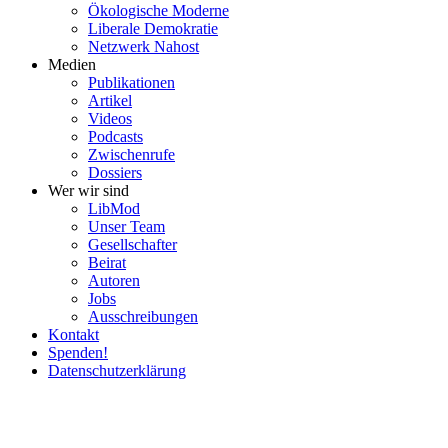
Ökolo­gische Moderne
Liberale Demokratie
Netzwerk Nahost
Medien
Publi­ka­tionen
Artikel
Videos
Podcasts
Zwischenrufe
Dossiers
Wer wir sind
LibMod
Unser Team
Gesell­schafter
Beirat
Autoren
Jobs
Ausschrei­bungen
Kontakt
Spenden!
Daten­schutz­er­klärung