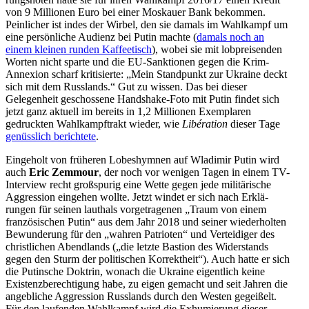
von 9 Millionen Euro bei einer Moskauer Bank bekommen.
Peinlicher ist indes der Wirbel, den sie damals im Wahlkampf um
eine persön­liche Audienz bei Putin machte (
damals noch an
einem kleinen runden Kaffee­tisch
), wobei sie mit lobprei­senden
Worten nicht sparte und die EU-Sanktionen gegen die Krim-
Annexion scharf kriti­sierte: „Mein Stand­punkt zur Ukraine deckt
sich mit dem Russlands.“ Gut zu wissen. Das bei dieser
Gelegenheit geschossene Handshake-Foto mit Putin findet sich
jetzt ganz aktuell im bereits in 1,2 Millionen Exemplaren
gedruckten Wahlkampf­trakt wieder, wie
Libération
dieser Tage
genüsslich berichtete
.
Eingeholt von früheren Lobes­hymnen auf Wladimir Putin wird
auch
Eric Zemmour
, der noch vor wenigen Tagen in einem TV-
Interview recht großspurig eine Wette gegen jede militä­rische
Aggression eingehen wollte. Jetzt windet er sich nach Erklä­
rungen für seinen lauthals vorge­tra­genen „Traum von einem
franzö­si­schen Putin“ aus dem Jahr 2018 und seiner wieder­holten
Bewun­derung für den „wahren Patrioten“ und Vertei­diger des
christ­lichen Abend­lands („die letzte Bastion des Wider­stands
gegen den Sturm der politi­schen Korrektheit“). Auch hatte er sich
die Putinsche Doktrin, wonach die Ukraine eigentlich keine
Existenz­be­rech­tigung habe, zu eigen gemacht und seit Jahren die
angeb­liche Aggression Russlands durch den Westen gegeißelt.
Für den laufenden Wahlkampf wird die Exhumierung dieser