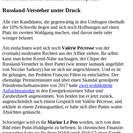
Russland-Versteher unter Druck
Alle vier Kandi­daten, die gegen­wärtig in den Umfragen oberhalb
der 10%-Schwelle liegen und sich noch Hoffnungen auf einen
Platz im zweiten Wahlgang machen, sind davon mehr oder
weniger belastet.
Am einfachsten wird sich noch
Valérie Pécresse
von der
(vormals) moderaten Rechten aus der Affäre ziehen. Ihr selbst
kann man keine Kreml-Nähe nachsagen, der Clique der
Russland-Versteher in ihrer Partei (wie immer lautstark angeführt
von Nicolas Sarkozy) hat sie sich nie angeschlossen. Und es ist
ihr gelungen, das Problem François Fillon zu entschärfen. Der
ehemalige Premier­mi­nister und über einen Skandal gestol­perte
Präsi­dent­schafts­an­wärter von 2017 hatte
zwei wohldo­tierte
Aufsichts­rats­sitze
in den Energie­kon­zernen Sibur und
Zarubezhneft angenommen. Von beiden trat er jetzt zurück,
augen­scheinlich nach einem Gespräch mit Valérie Pécresse, und
erklärte in einem Zeitungs­ar­tikel, er habe sich über Putins wahre
Absichten getäuscht.
Schwie­riger wird es für
Marine Le Pen
werden, sich von dem
Bild einer Putin-Huldi­gerin zu befreien. In chroni­schen Finan­zie­
rungs­nöten hatte sie für ihren Wahlkampf 2016/​17 einen Kredit