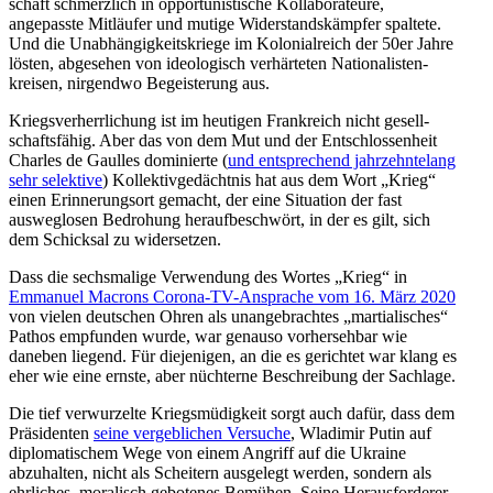
schaft schmerzlich in oppor­tu­nis­tische Kolla­bo­ra­teure,
angepasste Mitläufer und mutige Wider­stands­kämpfer spaltete.
Und die Unabhän­gig­keits­kriege im Koloni­al­reich der 50er Jahre
lösten, abgesehen von ideolo­gisch verhär­teten Natio­na­lis­ten­
kreisen, nirgendwo Begeis­terung aus.
Kriegs­ver­herr­li­chung ist im heutigen Frank­reich nicht gesell­
schafts­fähig. Aber das von dem Mut und der Entschlos­senheit
Charles de Gaulles dominierte (
und entspre­chend jahrzehn­telang
sehr selektive
) Kollek­tiv­ge­dächtnis hat aus dem Wort „Krieg“
einen Erinne­rungsort gemacht, der eine Situation der fast
ausweg­losen Bedrohung herauf­be­schwört, in der es gilt, sich
dem Schicksal zu widersetzen.
Dass die sechs­malige Verwendung des Wortes „Krieg“ in
Emmanuel Macrons Corona-TV-Ansprache vom 16. März 2020
von vielen deutschen Ohren als unange­brachtes „martia­li­sches“
Pathos empfunden wurde, war genauso vorher­sehbar wie
daneben liegend. Für dieje­nigen, an die es gerichtet war klang es
eher wie eine ernste, aber nüchterne Beschreibung der Sachlage.
Die tief verwur­zelte Kriegs­mü­digkeit sorgt auch dafür, dass dem
Präsi­denten
seine vergeb­lichen Versuche
, Wladimir Putin auf
diplo­ma­ti­schem Wege von einem Angriff auf die Ukraine
abzuhalten, nicht als Scheitern ausgelegt werden, sondern als
ehrliches, moralisch gebotenes Bemühen. Seine Heraus­for­derer