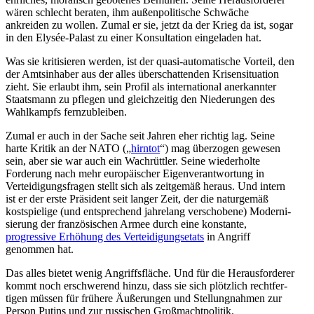
wären schlecht beraten, ihm außen­po­li­tische Schwäche
ankreiden zu wollen. Zumal er sie, jetzt da der Krieg da ist, sogar
in den Elysée-Palast zu einer Konsul­tation einge­laden hat.
Was sie kriti­sieren werden, ist der quasi-automa­tische Vorteil, den
der Amtsin­haber aus der alles überschat­tenden Krisen­si­tuation
zieht. Sie erlaubt ihm, sein Profil als inter­na­tional anerkannter
Staatsmann zu pflegen und gleich­zeitig den Niede­rungen des
Wahlkampfs fernzubleiben.
Zumal er auch in der Sache seit Jahren eher richtig lag. Seine
harte Kritik an der NATO („
hirntot
“) mag überzogen gewesen
sein, aber sie war auch ein Wachrüttler. Seine wieder­holte
Forderung nach mehr europäi­scher Eigen­ver­ant­wortung in
Vertei­di­gungs­fragen stellt sich als zeitgemäß heraus. Und intern
ist er der erste Präsident seit langer Zeit, der die natur­gemäß
kostspielige (und entspre­chend jahrelang verschobene) Moder­ni­
sierung der franzö­si­schen Armee durch eine konstante,
progressive Erhöhung des Vertei­di­gungs­etats
in Angriff
genommen hat.
Das alles bietet wenig Angriffs­fläche. Und für die Heraus­for­derer
kommt noch erschwerend hinzu, dass sie sich plötzlich recht­fer­
tigen müssen für frühere Äußerungen und Stellung­nahmen zur
Person Putins und zur russi­schen Großmachtpolitik.