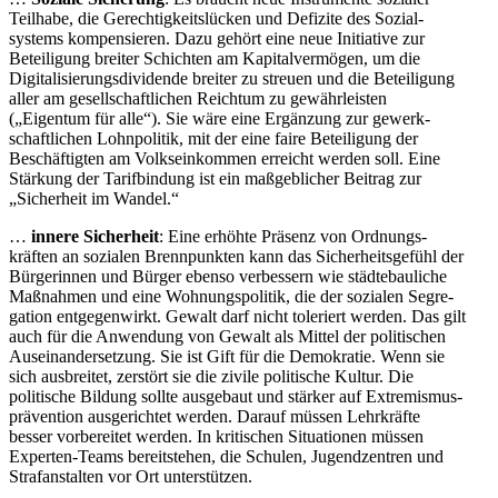
Teilhabe, die Gerech­tig­keits­lücken und Defizite des Sozial­
systems kompen­sieren. Dazu gehört eine neue Initiative zur
Betei­ligung breiter Schichten am Kapital­ver­mögen, um die
Digita­li­sie­rungs­di­vi­dende breiter zu streuen und die Betei­ligung
aller am gesell­schaft­lichen Reichtum zu gewähr­leisten
(„Eigentum für alle“). Sie wäre eine Ergänzung zur gewerk­
schaft­lichen Lohnpo­litik, mit der eine faire Betei­ligung der
Beschäf­tigten am Volks­ein­kommen erreicht werden soll. Eine
Stärkung der Tarif­bindung ist ein maßgeb­licher Beitrag zur
„Sicherheit im Wandel.“
…
innere Sicherheit
: Eine erhöhte Präsenz von Ordnungs­
kräften an sozialen Brenn­punkten kann das Sicher­heits­gefühl der
Bürge­rinnen und Bürger ebenso verbessern wie städte­bau­liche
Maßnahmen und eine Wohnungs­po­litik, die der sozialen Segre­
gation entge­gen­wirkt. Gewalt darf nicht toleriert werden. Das gilt
auch für die Anwendung von Gewalt als Mittel der politi­schen
Ausein­an­der­setzung. Sie ist Gift für die Demokratie. Wenn sie
sich ausbreitet, zerstört sie die zivile politische Kultur. Die
politische Bildung sollte ausgebaut und stärker auf Extre­mis­mus­
prä­vention ausge­richtet werden. Darauf müssen Lehrkräfte
besser vorbe­reitet werden. In kriti­schen Situa­tionen müssen
Experten-Teams bereit­stehen, die Schulen, Jugend­zentren und
Straf­an­stalten vor Ort unterstützen.