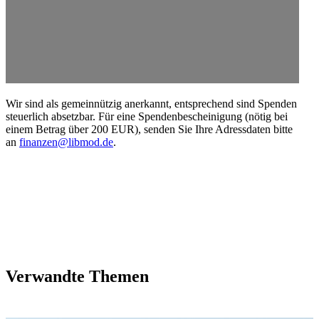
Wir sind als gemein­nützig anerkannt, entspre­chend sind Spenden
steuerlich absetzbar. Für eine Spenden­be­schei­nigung (nötig bei
einem Betrag über 200 EUR), senden Sie Ihre Adress­daten bitte
an
finanzen@libmod.de
.
Verwandte Themen