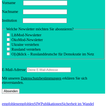
Vorname
Nachname
Insti­tution
Welche Newsletter möchten Sie abonnieren?
LibMod-Newsletter
ÖkoMod-Newsletter
Ukraine verstehen
Russland verstehen
O[s]tklick – Russland­deutsche für Demokratie im Netz
E‑Mail-Adresse
Mit unseren
Daten­schutz­be­stim­mungen
erklären Sie sich
einverstanden.
empfohlen
empfohlenSIW
Publikationen
Sicherheit im Wandel