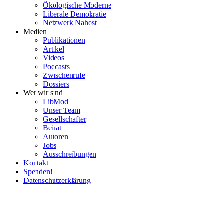
Ökolo­gische Moderne
Liberale Demokratie
Netzwerk Nahost
Medien
Publi­ka­tionen
Artikel
Videos
Podcasts
Zwischenrufe
Dossiers
Wer wir sind
LibMod
Unser Team
Gesell­schafter
Beirat
Autoren
Jobs
Ausschrei­bungen
Kontakt
Spenden!
Daten­schutz­er­klärung