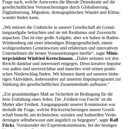
Frage nach, welche Antworten die liberale Demokratie auf die
gesell­schaft­lichen Verun­si­che­rungen durch Globa­li­sierung,
Digita­li­sierung, Migration, demogra­phi­schen Wandel und Klima­
wandel finden kann.
„Wir müssen die Umbrüche in unserer Gesell­schaft als Gestal­
tungs­aufgabe betrachten und sie mit Realismus und Zuver­sicht
anpacken. Das ist eine große Aufgabe, aber wir haben in Baden-
Württemberg mit einer leben­digen Bürger­ge­sell­schaft, einem
wohlge­ord­neten Gemein­wesen und erfah­renen und innova­tiven
Unter­nehmen die besten Voraus­set­zungen hierfür“, sagte
Minis­
ter­prä­sident Winfried Kretschmann.
„Daher nehmen wir den
Bericht dankbar und inter­es­siert entgegen. Denn kreative Impulse
von außen sind unver­zichtbar und manches wird seinen prakti­
schen Nieder­schlag finden. Wir können damit auf unseren bishe­
rigen Aktivi­täten, insbe­sondere auf unserem Impuls­pro­gramm zur
Stärkung des gesell­schaft­lichen Zusam­men­halts aufbauen.“
„Ein grund­stän­diges Maß an Sicherheit ist Bedingung für die
freie Entfaltung eines Jeden. Die ‚Freiheit von Furcht‘ ist die
Mutter aller Freiheit. Ausgangs­punkt unserer Kommission war
deshalb die Frage, welche Rückver­si­che­rungen unsere Gesell­
schaft braucht, um techni­schen, sozialen und kultu­rellen Verän­
de­rungen selbst­be­wusst statt ängstlich zu begegnen“, sagte
Ralf
Fücks
, Vorsit­zender der Exper­ten­kom­mission, bei der heutigen