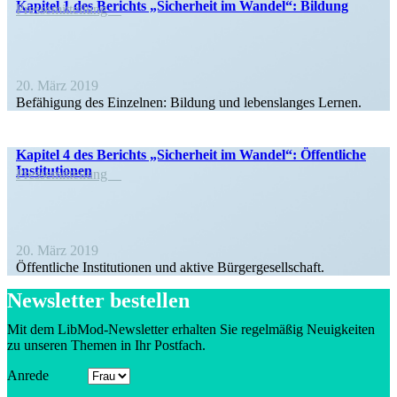
Kapitel 1 des Berichts „Sicherheit im Wandel“: Bildung
Presse­mit­teilung
20. März 2019
Befähigung des Einzelnen: Bildung und lebens­langes Lernen.
Kapitel 4 des Berichts „Sicherheit im Wandel“: Öffent­liche
Institutionen
Presse­mit­teilung
20. März 2019
Öffent­liche Insti­tu­tionen und aktive Bürgergesellschaft.
Newsletter bestellen
Mit dem LibMod-Newsletter erhalten Sie regel­mäßig Neuig­keiten
zu unseren Themen in Ihr Postfach.
Anrede