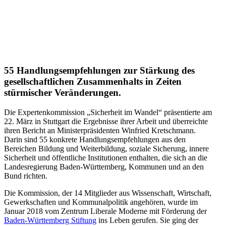
55 Handlungs­emp­feh­lungen zur Stärkung des
gesell­schaft­lichen Zusam­men­halts in Zeiten
stürmi­scher Veränderungen.
Die Exper­ten­kom­mission „Sicherheit im Wandel“ präsen­tierte am
22. März in Stuttgart die Ergeb­nisse ihrer Arbeit und überreichte
ihren Bericht an Minis­ter­prä­si­denten Winfried Kretschmann.
Darin sind 55 konkrete Handlungs­emp­feh­lungen aus den
Bereichen Bildung und Weiter­bildung, soziale Sicherung, innere
Sicherheit und öffent­liche Insti­tu­tionen enthalten, die sich an die
Landes­re­gierung Baden-Württemberg, Kommunen und an den
Bund richten.
Die Kommission, der 14 Mitglieder aus Wissen­schaft, Wirtschaft,
Gewerk­schaften und Kommu­nal­po­litik angehören, wurde im
Januar 2018 vom Zentrum Liberale Moderne mit Förderung der
Baden-Württemberg Stiftung
ins Leben gerufen. Sie ging der