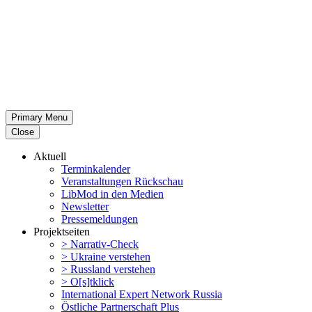
Primary Menu
Close
Aktuell
Termin­ka­lender
Veran­stal­tungen Rückschau
LibMod in den Medien
Newsletter
Presse­mel­dungen
Projekt­seiten
> Narrativ-Check
> Ukraine verstehen
> Russland verstehen
> O[s]tklick
Inter­na­tional Expert Network Russia
Östliche Partner­schaft Plus