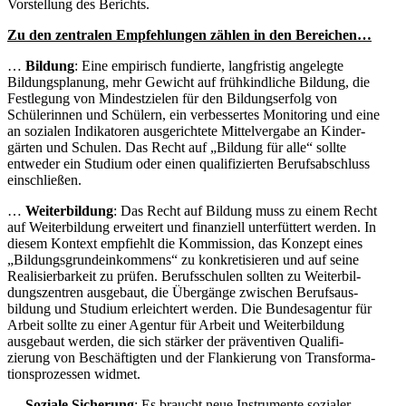
Vorstellung des Berichts.
Zu den zentralen Empfeh­lungen zählen in den Bereichen…
…
Bildung
: Eine empirisch fundierte, langfristig angelegte
Bildungs­planung, mehr Gewicht auf frühkind­liche Bildung, die
Festlegung von Mindest­zielen für den Bildungs­erfolg von
Schüle­rinnen und Schülern, ein verbes­sertes Monitoring und eine
an sozialen Indika­toren ausge­richtete Mittel­vergabe an Kinder­
gärten und Schulen. Das Recht auf „Bildung für alle“ sollte
entweder ein Studium oder einen quali­fi­zierten Berufs­ab­schluss
einschließen.
…
Weiter­bildung
: Das Recht auf Bildung muss zu einem Recht
auf Weiter­bildung erweitert und finan­ziell unter­füttert werden. In
diesem Kontext empfiehlt die Kommission, das Konzept eines
„Bildungs­grund­ein­kommens“ zu konkre­ti­sieren und auf seine
Reali­sier­barkeit zu prüfen. Berufs­schulen sollten zu Weiter­bil­
dungs­zentren ausgebaut, die Übergänge zwischen Berufs­aus­
bildung und Studium erleichtert werden. Die Bundes­agentur für
Arbeit sollte zu einer Agentur für Arbeit und Weiter­bildung
ausgebaut werden, die sich stärker der präven­tiven Quali­fi­
zierung von Beschäf­tigten und der Flankierung von Trans­for­ma­
ti­ons­pro­zessen widmet.
…
Soziale Sicherung
: Es braucht neue Instru­mente sozialer