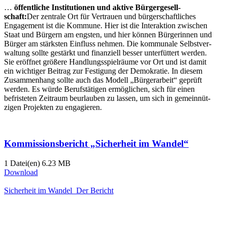
…
öffent­liche Insti­tu­tionen und aktive Bürger­ge­sell­
schaft:
Der zentrale Ort für Vertrauen und bürger­schaft­liches
Engagement ist die Kommune. Hier ist die Inter­aktion zwischen
Staat und Bürgern am engsten, und hier können Bürge­rinnen und
Bürger am stärksten Einfluss nehmen. Die kommunale Selbst­ver­
waltung sollte gestärkt und finan­ziell besser unter­füttert werden.
Sie eröffnet größere Handlungs­spiel­räume vor Ort und ist damit
ein wichtiger Beitrag zur Festigung der Demokratie. In diesem
Zusam­menhang sollte auch das Modell „Bürger­arbeit“ geprüft
werden. Es würde Berufs­tä­tigen ermög­lichen, sich für einen
befris­teten Zeitraum beurlauben zu lassen, um sich in gemein­nüt­
zigen Projekten zu engagieren.
Kommis­si­ons­be­richt „Sicherheit im Wandel“
1 Datei(en)
6.23 MB
Download
Sicherheit im Wandel_​Der Bericht