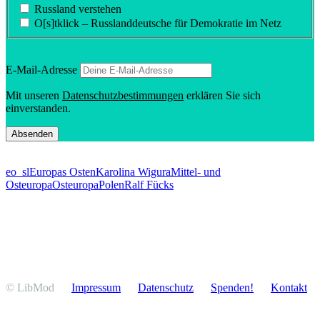
Russland verstehen
O[s]tklick – Russland­deutsche für Demokratie im Netz
E‑Mail-Adresse
Mit unseren
Daten­schutz­be­stim­mungen
erklären Sie sich
einverstanden.
eo_sl
Europas Osten
Karolina Wigura
Mittel- und
Osteuropa
Osteuropa
Polen
Ralf Fücks
© LibMod
Impressum
Daten­schutz
Spenden!
Kontakt