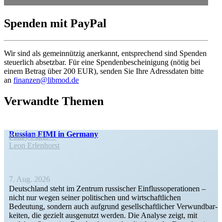
Spenden mit PayPal
Wir sind als gemein­nützig anerkannt, entspre­chend sind Spenden
steuerlich absetzbar. Für eine Spenden­be­schei­nigung (nötig bei
einem Betrag über 200 EUR), senden Sie Ihre Adress­daten bitte
an
finanzen@libmod.de
Verwandte Themen
Russian FIMI in Germany
Policy Paper
Leon Erlen­horst
7. Aug. 2026
Deutschland steht im Zentrum russi­scher Einfluss­ope­ra­tionen –
nicht nur wegen seiner politi­schen und wirtschaft­lichen
Bedeutung, sondern auch aufgrund gesell­schaft­licher Verwund­bar­
keiten, die gezielt ausge­nutzt werden. Die Analyse zeigt, mit