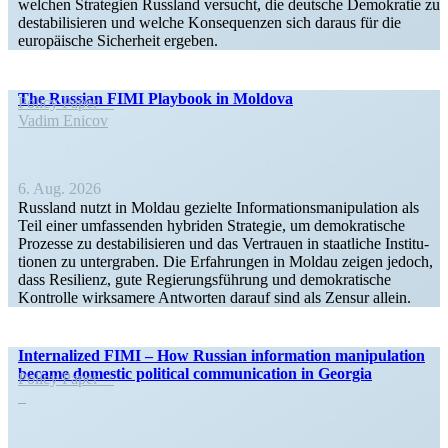
welchen Strategien Russland versucht, die deutsche Demokratie zu
desta­bi­li­sieren und welche Konse­quenzen sich daraus für die
europäische Sicherheit ergeben.
The Russian FIMI Playbook in Moldova
Policy Paper
Vadim Enicov
6. Aug. 2026
Russland nutzt in Moldau gezielte Infor­ma­ti­ons­ma­ni­pu­lation als
Teil einer umfas­senden hybriden Strategie, um demokra­tische
Prozesse zu desta­bi­li­sieren und das Vertrauen in staat­liche Insti­tu­
tionen zu unter­graben. Die Erfah­rungen in Moldau zeigen jedoch,
dass Resilienz, gute Regie­rungs­führung und demokra­tische
Kontrolle wirksamere Antworten darauf sind als Zensur allein.
Inter­na­lized FIMI – How Russian infor­mation manipu­lation
became domestic political commu­ni­cation in Georgia
Policy Paper