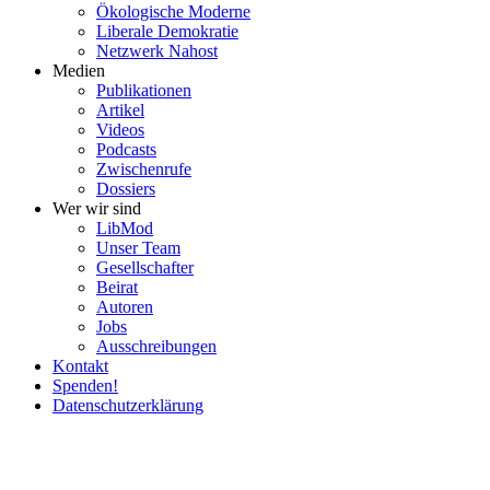
Ökolo­gische Moderne
Liberale Demokratie
Netzwerk Nahost
Medien
Publi­ka­tionen
Artikel
Videos
Podcasts
Zwischenrufe
Dossiers
Wer wir sind
LibMod
Unser Team
Gesell­schafter
Beirat
Autoren
Jobs
Ausschrei­bungen
Kontakt
Spenden!
Daten­schutz­er­klärung