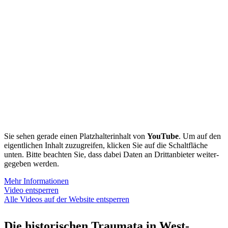
Sie sehen gerade einen Platz­hal­ter­inhalt von
YouTube
. Um auf den
eigent­lichen Inhalt zuzugreifen, klicken Sie auf die Schalt­fläche
unten. Bitte beachten Sie, dass dabei Daten an Dritt­an­bieter weiter­
ge­geben werden.
Mehr Infor­ma­tionen
Video entsperren
Alle Videos auf der Website entsperren
Die histo­ri­schen Traumata in West‑,