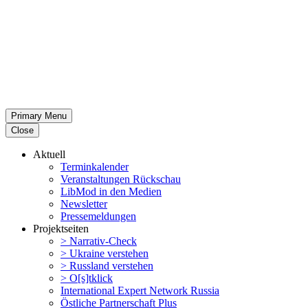
Primary Menu
Close
Aktuell
Termin­ka­lender
Veran­stal­tungen Rückschau
LibMod in den Medien
Newsletter
Presse­mel­dungen
Projekt­seiten
> Narrativ-Check
> Ukraine verstehen
> Russland verstehen
> O[s]tklick
Inter­na­tional Expert Network Russia
Östliche Partner­schaft Plus