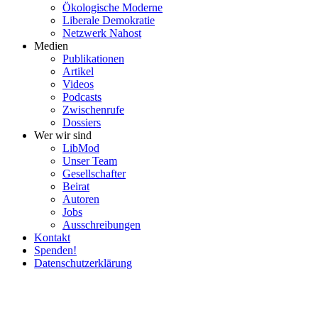
Ökolo­gische Moderne
Liberale Demokratie
Netzwerk Nahost
Medien
Publi­ka­tionen
Artikel
Videos
Podcasts
Zwischenrufe
Dossiers
Wer wir sind
LibMod
Unser Team
Gesell­schafter
Beirat
Autoren
Jobs
Ausschrei­bungen
Kontakt
Spenden!
Daten­schutz­er­klärung