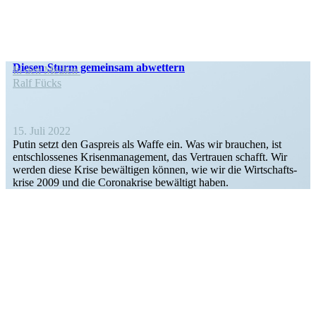
Diesen Sturm gemeinsam abwettern
In den Medien
Ralf Fücks
15. Juli 2022
Putin setzt den Gaspreis als Waffe ein. Was wir brauchen, ist
entschlos­senes Krisen­ma­nagement, das Vertrauen schafft. Wir
werden diese Krise bewäl­tigen können, wie wir die Wirtschafts­
krise 2009 und die Corona­krise bewältigt haben.