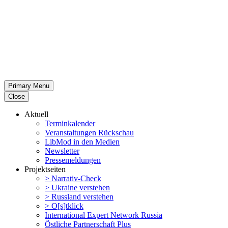
Primary Menu
Close
Aktuell
Termin­ka­lender
Veran­stal­tungen Rückschau
LibMod in den Medien
Newsletter
Presse­mel­dungen
Projekt­seiten
> Narrativ-Check
> Ukraine verstehen
> Russland verstehen
> O[s]tklick
Inter­na­tional Expert Network Russia
Östliche Partner­schaft Plus