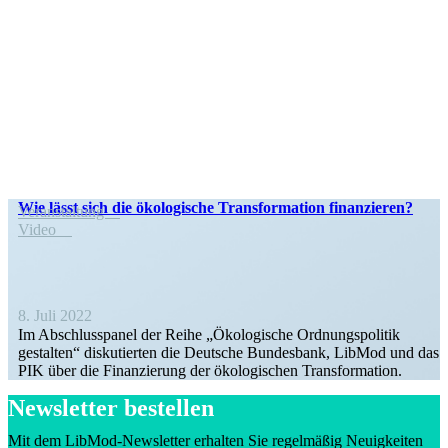
Wie lässt sich die ökolo­gische Trans­for­mation finanzieren?
Veran­staltung
Video
8. Juli 2022
Im Abschluss­panel der Reihe „Ökolo­gische Ordnungs­po­litik
gestalten“ disku­tierten die Deutsche Bundesbank, LibMod und das
PIK über die Finan­zierung der ökolo­gi­schen Transformation.
Newsletter bestellen
Mit dem LibMod-Newsletter erhalten Sie regel­mäßig Neuig­keiten