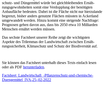
schutz- und Dünge­mittel würde bei gleich­blei­benden Ernäh­
rungs­ge­wohn­heiten somit eine Verdopplung der benötigten
Anbau­fläche bedeuten. Dabei ist die Fläche nicht nur hierzu­lande
begrenzt, bisher anders genutzte Flächen müssten in Ackerland
umgewandelt werden. Hinzu kommt eine steigende Nachfrage:
Prognosen gehen davon aus, dass bis 2050 etwa 10 Milli­arden
Menschen ernährt werden müssen.
Das sechste Factsheet unserer Reihe zeigt die wichtigsten
Aspekte des Trilemmas der Landwirt­schaft zwischen Ernäh­
rungs­si­cherheit, Klima­schutz und Schutz der Biodi­ver­sität auf.
Sie können das Factsheet unter­halb dieses Texts einfach lesen
oder als PDF
her­un­ter­la­den
.
Factsheet_Landwirtschaft_-Pflanzenschutz-und-chemische-
Duengemittel_IVA-25–02-2022