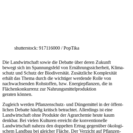
shutter­stock: 917116000 /​ PopTika
Die Landwirt­schaft sowie die Debatte über deren Zukunft
bewegt sich im Spannungsfeld von Ernäh­rungs­si­cherheit, Klima­
schutz und Schutz der Biodi­ver­sität. Zusätz­liche Komple­xität
erhält das Thema durch die wichtiger werdende Rolle von
nachwach­senden Rohstoffen, bzw. Energie­pflanzen, die in
Flächen­kon­kurrenz zur Nahrungs­mit­tel­pro­duktion
geraten können.
Zugleich werden Pflan­zen­schutz- und Dünge­mittel in der öffent­
lichen Debatte häufig kritisch betrachtet. Aller­dings ist eine
Landwirt­schaft ohne Produkte der Agrar­chemie heute kaum
denkbar. Bei vielen Kulturen erreicht die konven­tio­nelle
Landwirt­schaft nahezu den doppelten Ertrag gegenüber ökolo­gi­
schem Landbau bei gleicher Fläche. Der Verzicht auf Pflan­zen­