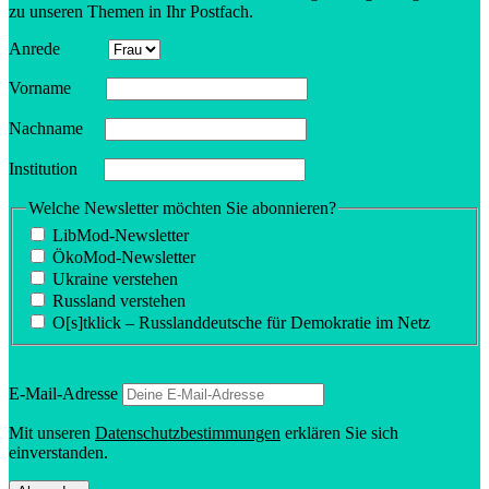
zu unseren Themen in Ihr Postfach.
Anrede
Vorname
Nachname
Insti­tution
Welche Newsletter möchten Sie abonnieren?
LibMod-Newsletter
ÖkoMod-Newsletter
Ukraine verstehen
Russland verstehen
O[s]tklick – Russland­deutsche für Demokratie im Netz
E‑Mail-Adresse
Mit unseren
Daten­schutz­be­stim­mungen
erklären Sie sich
einverstanden.