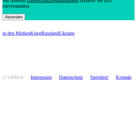
Mit unseren
Daten­schutz­be­stim­mungen
erklären Sie sich
einverstanden.
in den Medien
Krieg
Russland
Ukraine
© LibMod
Impressum
Daten­schutz
Spenden!
Kontakt