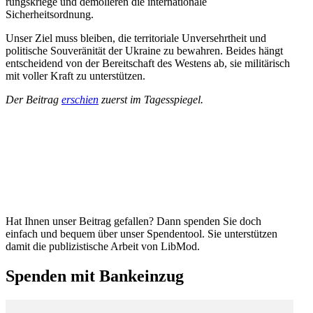
rungs­kriege und demolieren die inter­na­tionale
Sicherheitsordnung.
Unser Ziel muss bleiben, die terri­to­riale Unver­sehrtheit und
politische Souve­rä­nität der Ukraine zu bewahren. Beides hängt
entscheidend von der Bereit­schaft des Westens ab, sie militä­risch
mit voller Kraft zu unterstützen.
Der Beitrag
erschien
zuerst im Tagesspiegel.
Hat Ihnen unser Beitrag gefallen? Dann spenden Sie doch
einfach und bequem über unser Spendentool. Sie unter­stützen
damit die publi­zis­tische Arbeit von LibMod.
Spenden mit Bankeinzug