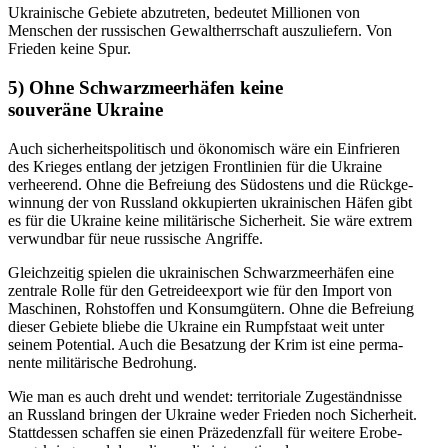
Ukrai­nische Gebiete abzutreten, bedeutet Millionen von
Menschen der russi­schen Gewalt­herr­schaft auszu­liefern. Von
Frieden keine Spur.
5)
Ohne Schwarz­meer­häfen keine
souveräne Ukraine
Auch sicher­heits­po­li­tisch und ökono­misch wäre ein Einfrieren
des Krieges entlang der jetzigen Front­linien für die Ukraine
verheerend. Ohne die Befreiung des Südostens und die Rückge­
winnung der von Russland okkupierten ukrai­ni­schen Häfen gibt
es für die Ukraine keine militä­rische Sicherheit. Sie wäre extrem
verwundbar für neue russische Angriffe.
Gleich­zeitig spielen
die ukrai­ni­schen Schwarz­meer­häfen eine
zentrale Rolle für den Getrei­de­export wie für den Import von
Maschinen, Rohstoffen und Konsum­gütern. Ohne die Befreiung
dieser Gebiete bliebe die Ukraine ein Rumpf­staat weit unter
seinem Potential. Auch die Besatzung der Krim ist eine perma­
nente militä­rische Bedrohung.
Wie man es auch dreht und wendet: terri­to­riale Zugeständ­nisse
an Russland bringen der Ukraine weder Frieden noch Sicherheit.
Statt­dessen schaffen sie einen Präze­denzfall für weitere Erobe­