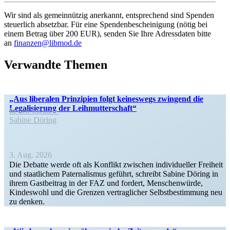
Wir sind als gemein­nützig anerkannt, entspre­chend sind Spenden
steuerlich absetzbar. Für eine Spenden­be­schei­nigung (nötig bei
einem Betrag über 200 EUR), senden Sie Ihre Adress­daten bitte
an
finanzen@libmod.de
Verwandte Themen
„Aus liberalen Prinzipien folgt keineswegs zwingend die
Legali­sierung der Leihmutterschaft“
In den Medien
Sabine Döring
3. Aug. 2026
Die Debatte werde oft als Konflikt zwischen indivi­du­eller Freiheit
und staat­lichem Pater­na­lismus geführt, schreibt Sabine Döring in
ihrem Gastbeitrag in der FAZ und fordert, Menschen­würde,
Kindeswohl und die Grenzen vertrag­licher Selbst­be­stimmung neu
zu denken.