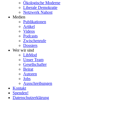
Ökolo­gische Moderne
Liberale Demokratie
Netzwerk Nahost
Medien
Publi­ka­tionen
Artikel
Videos
Podcasts
Zwischenrufe
Dossiers
Wer wir sind
LibMod
Unser Team
Gesell­schafter
Beirat
Autoren
Jobs
Ausschrei­bungen
Kontakt
Spenden!
Daten­schutz­er­klärung