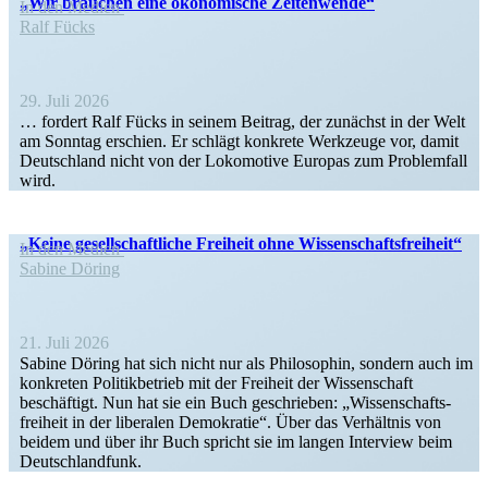
„Wir brauchen eine ökono­mische Zeitenwende“
In den Medien
Ralf Fücks
29. Juli 2026
… fordert Ralf Fücks in seinem Beitrag, der zunächst in der Welt
am Sonntag erschien. Er schlägt konkrete Werkzeuge vor, damit
Deutschland nicht von der Lokomotive Europas zum Problemfall
wird.
„Keine gesell­schaft­liche Freiheit ohne Wissenschaftsfreiheit“
In den Medien
Sabine Döring
21. Juli 2026
Sabine Döring hat sich nicht nur als Philo­sophin, sondern auch im
konkreten Politik­be­trieb mit der Freiheit der Wissen­schaft
beschäftigt. Nun hat sie ein Buch geschrieben: „Wissen­schafts­
freiheit in der liberalen Demokratie“. Über das Verhältnis von
beidem und über ihr Buch spricht sie im langen Interview beim
Deutschlandfunk.