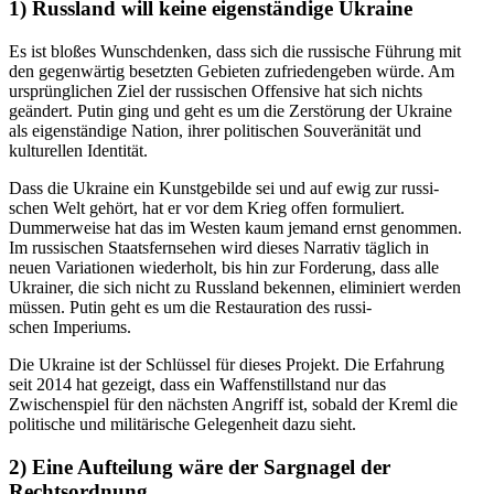
1)
Russland will keine eigen­ständige Ukraine
Es ist bloßes Wunsch­denken, dass sich die russische Führung mit
den
gegen­wärtig besetzten Gebieten
zufrie­den­geben würde. Am
ursprüng­lichen Ziel der russi­schen Offensive hat sich nichts
geändert. Putin ging und geht es um die Zerstörung der Ukraine
als eigen­ständige Nation, ihrer politi­schen Souve­rä­nität und
kultu­rellen Identität.
Dass die Ukraine ein Kunst­ge­bilde sei und auf ewig zur russi­
schen Welt gehört, hat er vor dem Krieg offen formu­liert.
Dummer­weise hat das im Westen kaum jemand ernst genommen.
Im russi­schen Staats­fern­sehen wird dieses Narrativ täglich in
neuen Varia­tionen wiederholt, bis hin zur Forderung, dass alle
Ukrainer, die sich nicht zu Russland bekennen, elimi­niert werden
müssen. Putin geht es um die Restau­ration des russi­
schen Imperiums.
Die Ukraine ist der Schlüssel für dieses Projekt. Die Erfahrung
seit 2014 hat gezeigt, dass ein Waffen­still­stand nur das
Zwischen­spiel für den nächsten Angriff ist, sobald der Kreml die
politische und militä­rische Gelegenheit dazu sieht.
2)
Eine Aufteilung wäre der Sargnagel der
Rechtsordnung