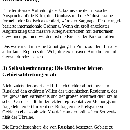
Eine terri­to­riale Aufteilung der Ukraine, die den russi­schen
Anspruch auf die Krim,
den Donbass und die Südost­ukraine
formell oder faktisch akzep­tiert, wäre der Sargnagel für die regel­
ba­sierte inter­na­tionale Ordnung. Wenn ein groß angelegter
Angriffs­krieg und massive Kriegs­ver­brechen mit terri­to­rialen
Gewinnen prämiert werden, ist die Büchse der Pandora offen.
Das wäre nicht nur eine Ermutigung für Putin, sondern für alle
autori­tären Regimes der Welt, ihre expan­siven Ambitionen mit
Gewalt durchzusetzen.
3)
Selbst­be­stimmung: Die Ukraine
r
lehnen
Gebiets­ab­tre­tungen ab
Nicht zuletzt ignoriert der Ruf nach Gebiets­ab­tre­tungen an
Russland den erklärten Willen der ukrai­ni­schen Regierung, des
frei gewählten Parla­ments und der großen Mehrheit der ukrai­ni­
schen Gesell­schaft. In der letzten reprä­sen­ta­tiven Meinungs­um­
frage lehnten 90 Prozent der Befragten die Preisgabe von
Gebieten ebenso ab wie Abstriche an der politi­schen Souve­rä­
nität der Ukraine.
Die Entschlos­senheit, die von Russland besetzten Gebiete zu