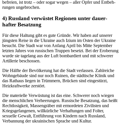
befreien, ist trotz – oder sogar wegen – aller Opfer und Entbeh­
rungen ungebrochen.
4)
Russland verwüstet Regionen unter dauer­
hafter Besatzung
Für diese Haltung gibt es gute Gründe. Wir haben auf unserer
jüngsten Reise in die Ukraine auch Izium im Osten der Ukraine
besucht. Die Stadt war von Anfang April bis Mitte September
letzten Jahres von russi­schen Truppen besetzt. Bei der Eroberung
wurde sie tagelang aus der Luft bombar­diert und mit schwerer
Artil­lerie beschossen.
Die Hälfte der Bevöl­kerung hat die Stadt verlassen. Zahlreiche
Wohnge­bäude sind nur noch Ruinen, die städtische Klinik und
das Rathaus liegen in Trümmern, Brücken sind einge­stürzt,
Heizkraft­werke zerstört.
Die materielle Verwüstung ist das eine. Schwerer noch wiegen
die mensch­lichen Verhee­rungen. Russische Besatzung, das heißt
Recht­lo­sigkeit, Massen­gräber mit ermor­deten Zivilisten und
Kriegs­ge­fan­genen, willkür­liche Verhaf­tungen und Folter,
sexuelle Gewalt, Entführung von Kindern nach Russland,
Verbannung der ukrai­ni­schen Sprache und Kultur.