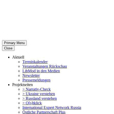
Primary Menu
Close
Aktuell
Termin­ka­lender
Veran­stal­tungen Rückschau
LibMod in den Medien
Newsletter
Presse­mel­dungen
Projekt­seiten
> Narrativ-Check
> Ukraine verstehen
> Russland verstehen
> O[s]tklick
Inter­na­tional Expert Network Russia
Östliche Partner­schaft Plus