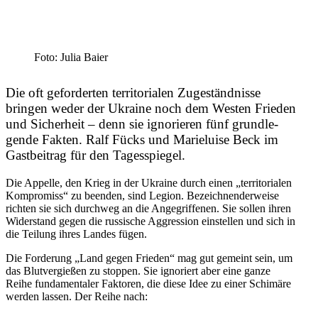
Foto: Julia Baier
Die oft gefor­derten terri­to­rialen Zugeständ­nisse
bringen weder der Ukraine noch dem Westen Frieden
und Sicherheit – denn sie ignorieren fünf grund­le­
gende Fakten. Ralf Fücks und Marie­luise Beck im
Gastbeitrag für den Tagesspiegel.
Die Appelle, den Krieg in der Ukraine durch einen „terri­to­rialen
Kompromiss“ zu beenden, sind Legion. Bezeich­nen­der­weise
richten sie sich durchweg an die Angegrif­fenen. Sie sollen ihren
Wider­stand gegen die russische Aggression einstellen und sich in
die Teilung ihres Landes fügen.
Die Forderung „Land gegen Frieden“ mag gut gemeint sein, um
das Blutver­gießen zu stoppen. Sie ignoriert aber eine ganze
Reihe funda­men­taler Faktoren, die diese Idee zu einer Schimäre
werden lassen. Der Reihe nach: