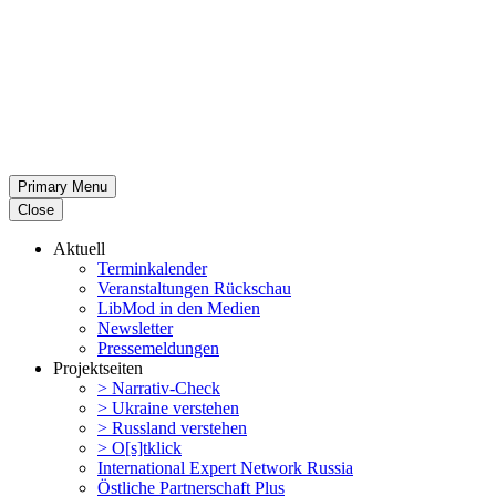
Primary Menu
Close
Aktuell
Termin­ka­lender
Veran­stal­tungen Rückschau
LibMod in den Medien
Newsletter
Presse­mel­dungen
Projekt­seiten
> Narrativ-Check
> Ukraine verstehen
> Russland verstehen
> O[s]tklick
Inter­na­tional Expert Network Russia
Östliche Partner­schaft Plus