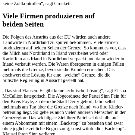
keine Zollkon­trollen“, sagt Crockett.
Viele Firmen produ­zieren auf
beiden Seiten
Die Folgen des Austritts aus der EU würden auch andere
Landwirte in Nordirland zu spüren bekommen. Viele Firmen
produ­zieren auf beiden Seiten der Grenze. So kommt es vor, dass
die Milch aus Nordirland in Irland verar­beitet wird oder
Kartoffeln aus Irland in Nordirland verpackt und dann wieder in
Irland verkauft werden. Die Waren überqueren in einigen Fällen
mehrmals die Grenze, bevor sie die Kunden erreichen. Das
erschwert eine Lösung für eine „weiche“ Grenze, die die
britische Regierung in Aussicht gestellt hat.
„Das sind Flausen. Es gibt keine technische Lösung“, sagt Elisha
McCallion katego­risch. Die Abgeordnete der Partei Sinn Fein für
den Kreis Foyle, zu dem die Stadt Derry gehört, fährt selbst
mehrmals am Tag über die Grenze nach Irland, wo ihre Kinder­
be­treuung liegt. So gehe es auch vielen anderen Menschen in der
Grenz­region. Das wichtigste Ziel ihrer Partei sei deshalb, auf
einem Abkommen mit einem „Backstop“ zu bestehen und zwar
ohne jegliche zeitliche Begrenzung; sonst würde die „Backstop“-
Klausel ihren Sinn verlieren.