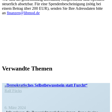
steuerlich absetzbar. Für eine Spenden­be­schei­nigung (nötig bei
einem Betrag über 200 EUR), senden Sie Ihre Adress­daten bitte
an
finanzen@libmod.de
Verwandte Themen
„Demokra­ti­sches Selbst­be­wusstsein statt Furcht“
In den Medien
Ralf Fücks
6. März 2024