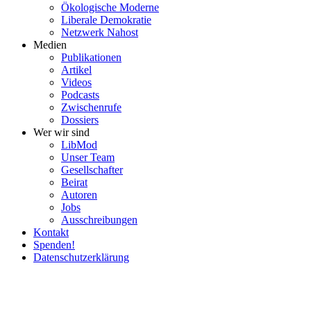
Ökolo­gische Moderne
Liberale Demokratie
Netzwerk Nahost
Medien
Publi­ka­tionen
Artikel
Videos
Podcasts
Zwischenrufe
Dossiers
Wer wir sind
LibMod
Unser Team
Gesell­schafter
Beirat
Autoren
Jobs
Ausschrei­bungen
Kontakt
Spenden!
Daten­schutz­er­klärung