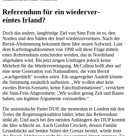
Referendum für ein wieder­ver­
eintes Irland?
Doch das andere, langfristige Ziel von Sinn Fein ist es, den
Norden und den Süden der Insel wieder­zu­ver­einen. Nach der
Brexit-Abstimmung bekommt diese Idee neuen Aufwind. Laut
dem Karfrei­tags­ab­kommen von 1998 soll diese Frage mittels
eines Referendums entschieden werden, das in Nordirland
abgehalten wird. Bis jetzt zeigen Umfragen jedoch keine
Mehrheit für die Wieder­ver­ei­nigung. McCallion hofft aber auf
eine neue Generation von Natio­na­listen, die vom Brexit
„wachge­rüttelt“ worden seien. Ein ungere­gelter Austritt könnte
die Stimmung zusätzlich aufheizen. „Wir wollen aber kein
zweites Brexit-Szenario, keine Falsch­in­for­ma­tionen“, versi­chert
die Sinn-Fein-Abgeordnete: „Wir wollen genug Zeit und Raum
haben, um legitime Argumente vorzustellen.“
Die unionis­tische Partei DUP, die momentan in London mit den
Tories die Regie­rungs­ko­alition bildet, lehnt das Referendum
strikt ab. Und auch bei den meisten Anhängern der DUP kommt
die Idee schlecht an. Auch Gordon Crockett, dessen Familie
Grund­stücke auf beiden Seiten der Grenze besitzt, würde trotz