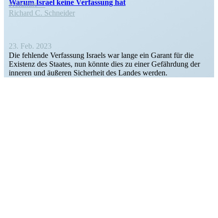
Warum Israel keine Verfassung hat
Kolumne
Richard C. Schneider
23. Feb. 2023
Die fehlende Verfassung Israels war lange ein Garant für die
Existenz des Staates, nun könnte dies zu einer Gefährdung der
inneren und äußeren Sicherheit des Landes werden.