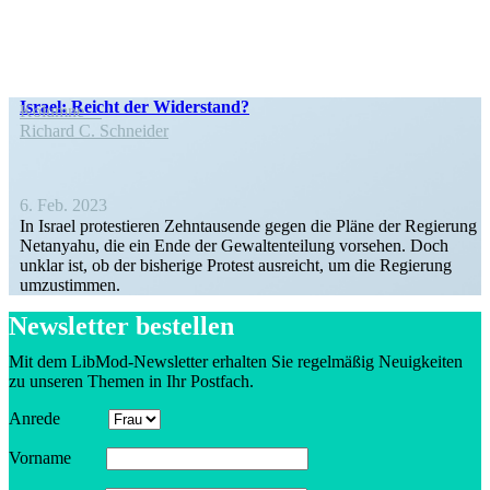
Israel: Reicht der Widerstand?
Kolumne
Richard C. Schneider
6. Feb. 2023
In Israel protes­tieren Zehntau­sende gegen die Pläne der Regierung
Netanyahu, die ein Ende der Gewal­ten­teilung vorsehen. Doch
unklar ist, ob der bisherige Protest ausreicht, um die Regierung
umzustimmen.
Newsletter bestellen
Mit dem LibMod-Newsletter erhalten Sie regel­mäßig Neuig­keiten
zu unseren Themen in Ihr Postfach.
Anrede
Vorname