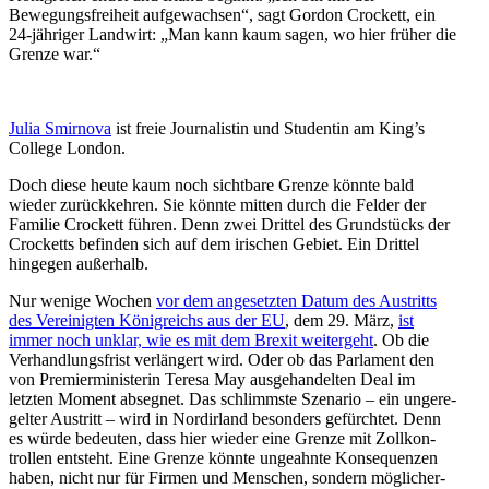
Bewegungs­freiheit aufge­wachsen“, sagt Gordon Crockett, ein
24-jähriger Landwirt: „Man kann kaum sagen, wo hier früher die
Grenze war.“
Julia Smirnova
ist freie Journa­listin und Studentin am King’s
College London.
Doch diese heute kaum noch sichtbare Grenze könnte bald
wieder zurück­kehren. Sie könnte mitten durch die Felder der
Familie Crockett führen. Denn zwei Drittel des Grund­stücks der
Crocketts befinden sich auf dem irischen Gebiet. Ein Drittel
hingegen außerhalb.
Nur wenige Wochen
vor dem angesetzten Datum des Austritts
des Verei­nigten König­reichs aus der EU
, dem 29. März,
ist
immer noch unklar, wie es mit dem Brexit weitergeht
. Ob die
Verhand­lungs­frist verlängert wird. Oder ob das Parlament den
von Premier­mi­nis­terin Teresa May ausge­han­delten Deal im
letzten Moment absegnet. Das schlimmste Szenario – ein ungere­
gelter Austritt – wird in Nordirland besonders gefürchtet. Denn
es würde bedeuten, dass hier wieder eine Grenze mit Zollkon­
trollen entsteht. Eine Grenze könnte ungeahnte Konse­quenzen
haben, nicht nur für Firmen und Menschen, sondern mögli­cher­