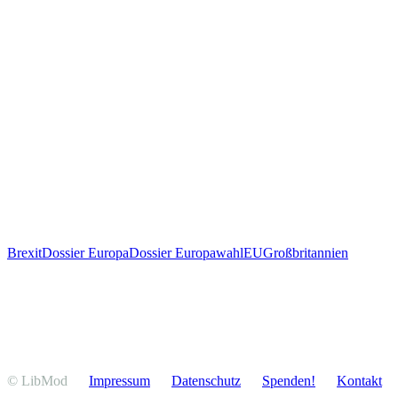
Brexit
Dossier Europa
Dossier Europawahl
EU
Großbritannien
© LibMod
Impressum
Daten­schutz
Spenden!
Kontakt