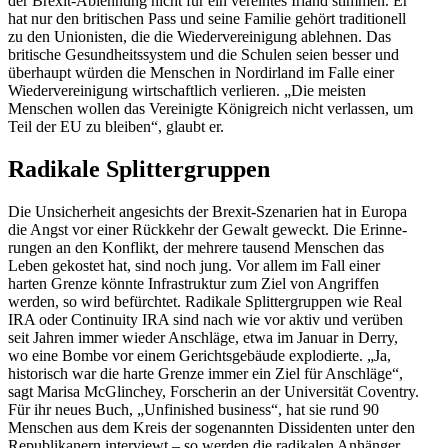
der Brexit-Ablehnung nicht für ein vereintes Irland stimmen. Er
hat nur den briti­schen Pass und seine Familie gehört tradi­tionell
zu den Unionisten, die die Wieder­ver­ei­nigung ablehnen. Das
britische Gesund­heits­system und die Schulen seien besser und
überhaupt würden die Menschen in Nordirland im Falle einer
Wieder­ver­ei­nigung wirtschaftlich verlieren. „Die meisten
Menschen wollen das Verei­nigte König­reich nicht verlassen, um
Teil der EU zu bleiben“, glaubt er.
Radikale Split­ter­gruppen
Die Unsicherheit angesichts der Brexit-Szenarien hat in Europa
die Angst vor einer Rückkehr der Gewalt geweckt. Die Erinne­
rungen an den Konflikt, der mehrere tausend Menschen das
Leben gekostet hat, sind noch jung. Vor allem im Fall einer
harten Grenze könnte Infra­struktur zum Ziel von Angriffen
werden, so wird befürchtet. Radikale Split­ter­gruppen wie Real
IRA oder Conti­nuity IRA sind nach wie vor aktiv und verüben
seit Jahren immer wieder Anschläge, etwa im Januar in Derry,
wo eine Bombe vor einem Gerichts­ge­bäude explo­dierte. „Ja,
histo­risch war die harte Grenze immer ein Ziel für Anschläge“,
sagt Marisa McGlinchey, Forscherin an der Univer­sität Coventry.
Für ihr neues Buch, „Unfinished business“, hat sie rund 90
Menschen aus dem Kreis der sogenannten Dissi­denten unter den
Republi­kanern inter­viewt – so werden die radikalen Anhänger