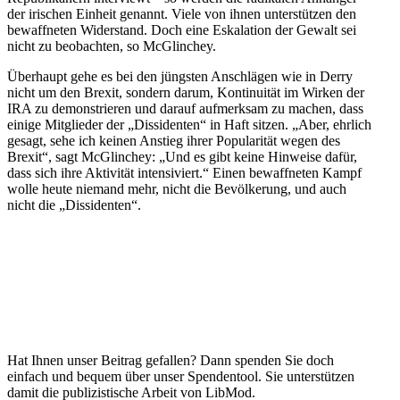
der irischen Einheit genannt. Viele von ihnen unter­stützen den
bewaff­neten Wider­stand. Doch eine Eskalation der Gewalt sei
nicht zu beobachten, so McGlinchey.
Überhaupt gehe es bei den jüngsten Anschlägen wie in Derry
nicht um den Brexit, sondern darum, Konti­nuität im Wirken der
IRA zu demons­trieren und darauf aufmerksam zu machen, dass
einige Mitglieder der „Dissi­denten“ in Haft sitzen. „Aber, ehrlich
gesagt, sehe ich keinen Anstieg ihrer Popula­rität wegen des
Brexit“, sagt McGlinchey: „Und es gibt keine Hinweise dafür,
dass sich ihre Aktivität inten­si­viert.“ Einen bewaff­neten Kampf
wolle heute niemand mehr, nicht die Bevöl­kerung, und auch
nicht die „Dissi­denten“.
Hat Ihnen unser Beitrag gefallen? Dann spenden Sie doch
einfach und bequem über unser Spendentool. Sie unter­stützen
damit die publi­zis­tische Arbeit von LibMod.