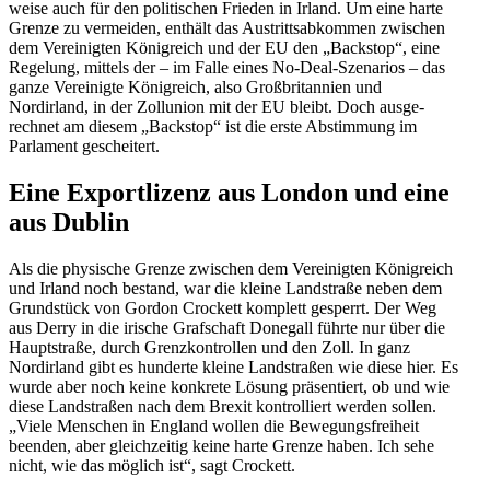
weise auch für den politi­schen Frieden in Irland. Um eine harte
Grenze zu vermeiden, enthält das Austritts­ab­kommen zwischen
dem Verei­nigten König­reich und der EU den „Backstop“, eine
Regelung, mittels der – im Falle eines No-Deal-Szenarios – das
ganze Verei­nigte König­reich, also Großbri­tannien und
Nordirland, in der Zollunion mit der EU bleibt. Doch ausge­
rechnet am diesem „Backstop“ ist die erste Abstimmung im
Parlament gescheitert.
Eine Export­lizenz aus London und eine
aus Dublin
Als die physische Grenze zwischen dem Ver­ei­nigten König­reich
und Irland noch bestand, war die kleine Landstraße neben dem
Grund­stück von Gordon Crockett komplett gesperrt. Der Weg
aus Derry in die irische Grafschaft Donegall führte nur über die
Haupt­straße, durch Grenz­kon­trollen und den Zoll. In ganz
Nordirland gibt es hunderte kleine Landstraßen wie diese hier. Es
wurde aber noch keine konkrete Lösung präsen­tiert, ob und wie
diese Landstraßen nach dem Brexit kontrol­liert werden sollen.
„Viele Menschen in England wollen die Bewegungs­freiheit
beenden, aber gleich­zeitig keine harte Grenze haben. Ich sehe
nicht, wie das möglich ist“, sagt Crockett.