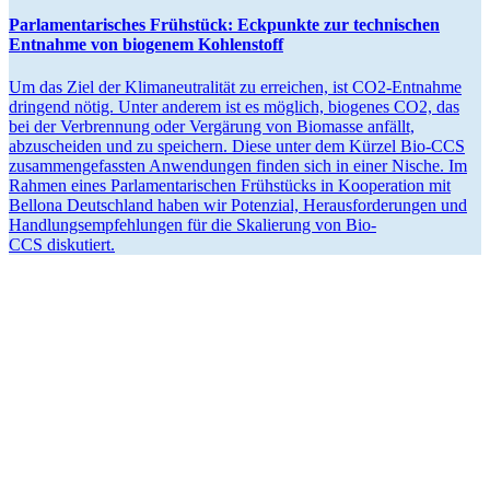
Parla­men­ta­ri­sches Frühstück: Eckpunkte zur techni­schen
Entnahme von biogenem Kohlenstoff
Um das Ziel der Klima­neu­tra­lität zu erreichen, ist CO2-Entnahme
dringend nötig. Unter anderem ist es möglich, biogenes CO2, das
bei der Verbrennung oder Vergärung von Biomasse anfällt,
abzuscheiden und zu speichern. Diese unter dem Kürzel Bio-CCS
zusam­men­ge­fassten Anwen­dungen finden sich in einer Nische. Im
Rahmen eines Parla­men­ta­ri­schen Frühstücks in Koope­ration mit
Bellona Deutschland haben wir Potenzial, Heraus­for­de­rungen und
Handlungs­emp­feh­lungen für die Skalierung von Bio-
CCS diskutiert.