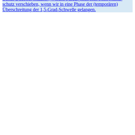
schutz verschieben, wenn wir in eine Phase der (tempo­rären)
Überschreitung der 1,5‑Grad-Schwelle gelangen.