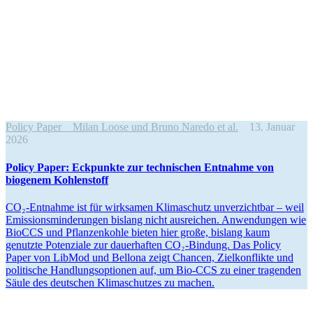
Policy Paper
Milan Loose und Bruno Naredo et al.
13. Januar
2026
Policy Paper: Eckpunkte zur techni­schen Entnahme von
biogenem Kohlenstoff
CO₂-Entnahme ist für wirksamen Klima­schutz unver­zichtbar – weil
Emissi­ons­min­de­rungen bislang nicht ausreichen. Anwen­dungen wie
BioCCS und Pflan­zen­kohle bieten hier große, bislang kaum
genutzte Poten­ziale zur dauer­haften CO₂-Bindung. Das Policy
Paper von LibMod und Bellona zeigt Chancen, Zielkon­flikte und
politische Handlungs­op­tionen auf, um Bio-CCS zu einer tragenden
Säule des deutschen Klima­schutzes zu machen.