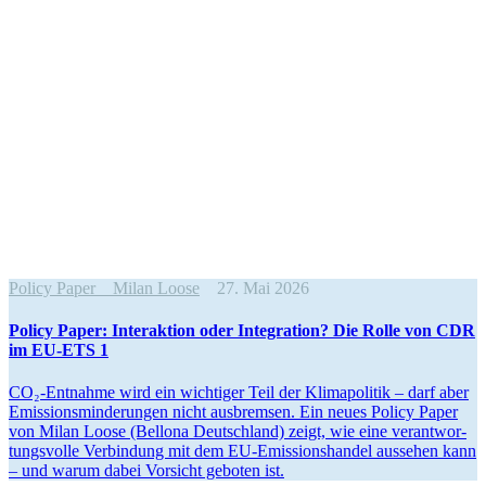
Policy Paper
Milan Loose
27. Mai 2026
Policy Paper: Inter­aktion oder Integration? Die Rolle von CDR
im EU-ETS 1
CO₂-Entnahme wird ein wichtiger Teil der Klima­po­litik – darf aber
Emissi­ons­min­de­rungen nicht ausbremsen. Ein neues Policy Paper
von Milan Loose (Bellona Deutschland) zeigt, wie eine verant­wor­
tungs­volle Verbindung mit dem EU-Emissi­ons­handel aussehen kann
– und warum dabei Vorsicht geboten ist.