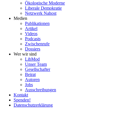
Ökolo­gische Moderne
Liberale Demokratie
Netzwerk Nahost
Medien
Publi­ka­tionen
Artikel
Videos
Podcasts
Zwischenrufe
Dossiers
Wer wir sind
LibMod
Unser Team
Gesell­schafter
Beirat
Autoren
Jobs
Ausschrei­bungen
Kontakt
Spenden!
Daten­schutz­er­klärung