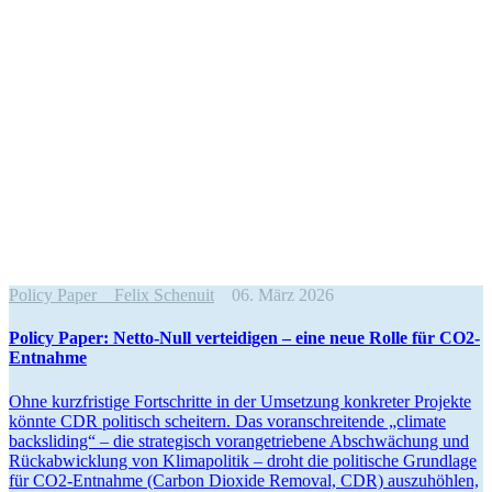
Policy Paper
Felix Schenuit
06. März 2026
Policy Paper: Netto-Null vertei­digen – eine neue Rolle für CO2-
Entnahme
Ohne kurzfristige Fortschritte in der Umsetzung konkreter Projekte
könnte CDR politisch scheitern. Das voran­schrei­tende „climate
backsliding“ – die strate­gisch voran­ge­triebene Abschwä­chung und
Rückab­wicklung von Klima­po­litik – droht die politische Grundlage
für CO2-Entnahme (Carbon Dioxide Removal, CDR) auszu­höhlen,