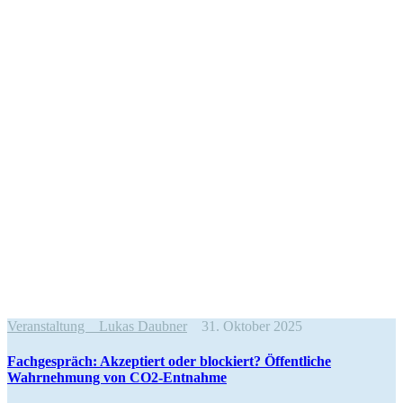
Veranstaltung
Lukas Daubner
31. Oktober 2025
Fachge­spräch: Akzep­tiert oder blockiert? Öffent­liche
Wahrnehmung von CO2-Entnahme