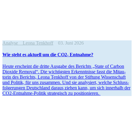
Analyse
Leona Tenkhoff
03. Juni 2026
Wie steht es aktuell um die CO2- Entnahme?
Heute erscheint die dritte Ausgabe des Berichts „State of Carbon
Dioxide Removal“. Die wichtigsten Erkennt­nisse fasst die Mitau­
torin des Berichts, Leona Tenkhoff von der Stiftung Wissen­schaft
und Politik, für uns zusammen. Und sie analy­siert, welche Schluss­
fol­ge­rungen Deutschland daraus ziehen kann, um sich innerhalb der
CO2-Entnahme-Politik strate­gisch zu positionieren.