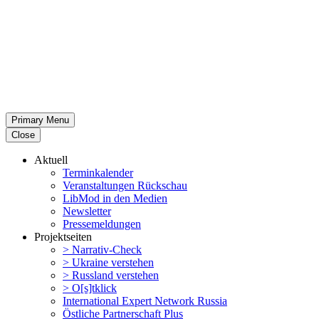
Primary Menu
Close
Aktuell
Termin­ka­lender
Veran­stal­tungen Rückschau
LibMod in den Medien
Newsletter
Presse­mel­dungen
Projekt­seiten
> Narrativ-Check
> Ukraine verstehen
> Russland verstehen
> O[s]tklick
Inter­na­tional Expert Network Russia
Östliche Partner­schaft Plus