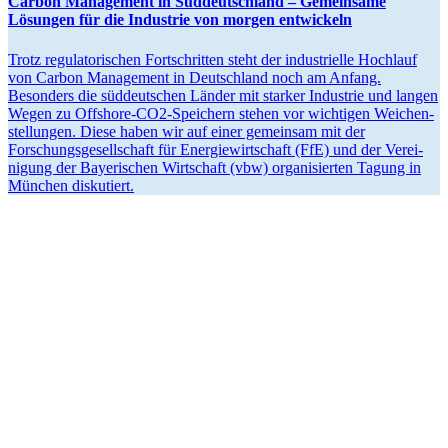
Carbon Management in Süddeutschland – Gemeinsame
Lösungen für die Industrie von morgen entwickeln
Trotz regula­to­ri­schen Fortschritten steht der indus­trielle Hochlauf
von Carbon Management in Deutschland noch am Anfang.
Besonders die süddeut­schen Länder mit starker Industrie und langen
Wegen zu Offshore-CO2-Speichern stehen vor wichtigen Weichen­
stel­lungen. Diese haben wir auf einer gemeinsam mit der
Forschungs­ge­sell­schaft für Energie­wirt­schaft (FfE) und der Verei­
nigung der Bayeri­schen Wirtschaft (vbw) organi­sierten Tagung in
München diskutiert.