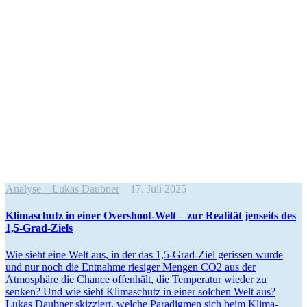
Analyse
Lukas Daubner
17. Juli 2025
Klima­schutz in einer Overshoot-Welt – zur Realität jenseits des
1,5‑Grad-Ziels
Wie sieht eine Welt aus, in der das 1,5‑Grad-Ziel gerissen wurde
und nur noch die Entnahme riesiger Mengen CO2 aus der
Atmosphäre die Chance offenhält, die Tempe­ratur wieder zu
senken? Und wie sieht Klima­schutz in einer solchen Welt aus?
Lukas Daubner skizziert, welche Paradigmen sich beim Klima­