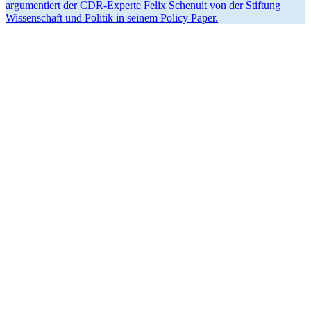
argumen­tiert der CDR-Experte Felix Schenuit von der Stiftung
Wissen­schaft und Politik in seinem Policy Paper.