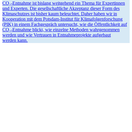
CO₂-Entnahme ist bislang weitgehend ein Thema für Exper­tinnen
und Experten. Die gesell­schaft­liche Akzeptanz dieser Form des
Klima­schutzes ist bisher kaum beleuchtet. Daher haben wir in
Koope­ration mit dem Potsdam-Institut für Klima­fol­gen­for­schung
(PIK) in einem Fachge­spräch unter­sucht, wie die Öffent­lichkeit auf
CO₂-Entnahme blickt, wie einzelne Methoden wahrge­nommen
werden und wie Vertrauen in Entnah­me­pro­jekte aufgebaut
werden kann.