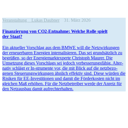
Veranstaltung
Lukas Daubner
31. März 2026
Finan­zierung von CO2-Entnahme: Welche Rolle spielt
der Staat?
Ein aktueller Vorschlag aus dem BMWE will die Netzwir­kungen
der erneu­er­baren Energien inter­na­li­sieren. Das sei grund­sätzlich zu
begrüßen, so der Energie­markt­ex­perte Christoph Maurer. Die
Umsetzung dieses Vorschlags sei jedoch verbes­se­rungs­fähig. Alter­
nativ schlägt er In-strumente vor, die mit Blick auf die netzbe­zo­
genen Steue­rungs­wir­kungen ähnlich effektiv sind. Diese würden die
Risiken für EE-Inves­ti­tionen und damit die Förder­kosten nicht im
gleichen Maß erhöhen. Für die Netzbe­treiber werde der Anreiz für
den Netzausbau damit aufrechterhalten.