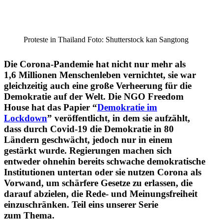
Proteste in Thailand Foto: Shutter­stock kan Sangtong
Die Corona-Pandemie hat nicht nur mehr als
1,6 Millionen Menschen­leben vernichtet, sie war
gleich­zeitig auch eine große Verheerung für die
Demokratie auf der Welt. Die NGO Freedom
House hat das Papier “
Demokratie im
Lockdown
” veröf­fent­licht, in dem sie aufzählt,
dass durch Covid-19 die Demokratie in 80
Ländern geschwächt, jedoch nur in einem
gestärkt wurde. Regie­rungen machen sich
entweder ohnehin bereits schwache demokra­tische
Insti­tu­tionen untertan oder sie nutzen Corona als
Vorwand, um schärfere Gesetze zu erlassen, die
darauf abzielen, die Rede- und Meinungs­freiheit
einzu­schränken. Teil eins unserer Serie
zum Thema.