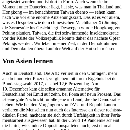
angetastet worden und ist dort in Form. Auch wenn sie im
Moment unter Dauer­feuer liegt, hat sie, was man in Thailand und
Hongkong — im benach­barten Taiwan ebenso — sehen kann,
nach wie vor eine enorme Anzie­hungs­kraft. Das ist es vor allem,
was es Despoten wie dem chine­si­schen Macht­haber Xi Jinping
die Zornesröte ins Gesicht legt. Deswegen wurde Hongkong von
Peking planiert. Taiwan, die frei schwim­mende Insel­de­mo­kratie
vor der Küste der Volks­re­publik könnte daher das nächste Opfer
Pekings werden. Wir leben in einer Zeit, in der Demokra­tinnen
und Demokraten überall auf der Welt auf der Hut sein müssen.
Von Asien lernen
Auch in Deutschland. Die AfD verliert in den Umfragen, mehr
als drei und vier Prozent, verglichen mit ihrem Ergebnis bei der
Bundes­tagswahl 2017, das bei 12,6 Prozent lag. Am
19. Dezember kam die selbst ernannte Alter­native für
Deutschland bei Emid auf zehn, bei Forsa auf neun Prozent. Das
ist eine gute Nachricht für alle jene im Land, die die Demokratie
lieben. Wie bei den Vorgängern von DVU und Republi­kanern
verlieren die Menschen nun auch das Interesse an dieser rechts­ra­
di­kalen Partei, nachdem sie sich durch Unfähigkeit in ihrer Parla­
ments­arbeit ausge­wiesen hat. In der Covid-19-Pandemie scheint
die Partei, wie andere Opposi­ti­ons­par­teien auch, erst einmal