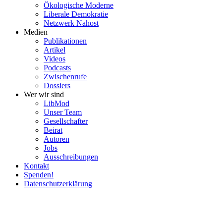
Ökolo­gische Moderne
Liberale Demokratie
Netzwerk Nahost
Medien
Publi­ka­tionen
Artikel
Videos
Podcasts
Zwischenrufe
Dossiers
Wer wir sind
LibMod
Unser Team
Gesell­schafter
Beirat
Autoren
Jobs
Ausschrei­bungen
Kontakt
Spenden!
Daten­schutz­er­klärung