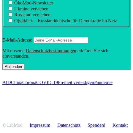
ÖkoMod-Newsletter
Ukraine verstehen
Russland verstehen
O[s]tklick – Russland­deutsche für Demokratie im Netz
E‑Mail-Adresse
Mit unseren
Daten­schutz­be­stim­mungen
erklären Sie sich
einverstanden.
AfD
China
Corona
COVID-19
Freiheit verteidigen
Pandemie
© LibMod
Impressum
Daten­schutz
Spenden!
Kontakt