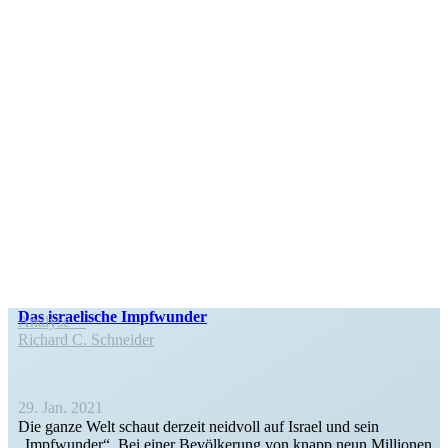
Das israe­lische Impfwunder
Analyse
Richard C. Schneider
29. Jan. 2021
Die ganze Welt schaut derzeit neidvoll auf Israel und sein
„Impfwunder“. Bei einer Bevöl­kerung von knapp neun Millionen