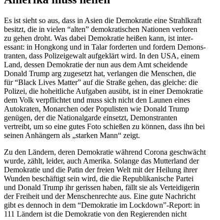
Es ist sieht so aus, dass in Asien die Demokratie eine Strahl­kraft
besitzt, die in vielen “alten” demokra­ti­schen Nationen verloren
zu gehen droht. Was dabei Demokratie heißen kann, ist inter­
essant: in Hongkong und in Talar forderten und fordern Demons­
tranten, dass Polizei­gewalt aufge­klärt wird. In den USA, einem
Land, dessen Demokratie der nun aus dem Amt schei­dende
Donald Trump arg zugesetzt hat, verlangen die Menschen, die
für “Black Lives Matter” auf die Straße gehen, das gleiche: die
Polizei, die hoheit­liche Aufgaben ausübt, ist in einer Demokratie
dem Volk verpflichtet und muss sich nicht den Launen eines
Autokraten, Monarchen oder Populisten wie Donald Trump
genügen, der die Natio­nal­garde einsetzt, Demons­tranten
vertreibt, um so eine gutes Foto schießen zu können, dass ihn bei
seinen Anhängern als „starken Mann“ zeigt.
Zu den Ländern, deren Demokratie während Corona geschwächt
wurde, zählt, leider, auch Amerika. Solange das Mutterland der
Demokratie und die Patin der freien Welt mit der Heilung ihrer
Wunden beschäftigt sein wird, die die Republi­ka­nische Partei
und Donald Trump ihr gerissen haben, fällt sie als Vertei­di­gerin
der Freiheit und der Menschen­rechte aus. Eine gute Nachricht
gibt es dennoch in dem “Demokratie im Lockdown”-Report: in
111 Ländern ist die Demokratie von den Regie­renden nicht