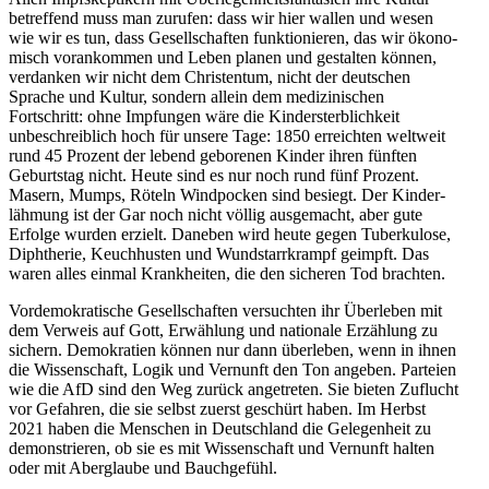
betreffend muss man zurufen: dass wir hier wallen und wesen
wie wir es tun, dass Gesell­schaften funktio­nieren, das wir ökono­
misch voran­kommen und Leben planen und gestalten können,
verdanken wir nicht dem Chris­tentum, nicht der deutschen
Sprache und Kultur, sondern allein dem medizi­ni­schen
Fortschritt: ohne Impfungen wäre die Kinder­sterb­lichkeit
unbeschreiblich hoch für unsere Tage: 1850 erreichten weltweit
rund 45 Prozent der lebend geborenen Kinder ihren fünften
Geburtstag nicht. Heute sind es nur noch rund fünf Prozent.
Masern, Mumps, Röteln Windpocken sind besiegt. Der Kinder­
lähmung ist der Gar noch nicht völlig ausge­macht, aber gute
Erfolge wurden erzielt. Daneben wird heute gegen Tuber­kulose,
Diphtherie, Keuch­husten und Wundstarr­krampf geimpft. Das
waren alles einmal Krank­heiten, die den sicheren Tod brachten.
Vorde­mo­kra­tische Gesell­schaften versuchten ihr Überleben mit
dem Verweis auf Gott, Erwählung und nationale Erzählung zu
sichern. Demokratien können nur dann überleben, wenn in ihnen
die Wissen­schaft, Logik und Vernunft den Ton angeben. Parteien
wie die AfD sind den Weg zurück angetreten. Sie bieten Zuflucht
vor Gefahren, die sie selbst zuerst geschürt haben. Im Herbst
2021 haben die Menschen in Deutschland die Gelegenheit zu
demons­trieren, ob sie es mit Wissen­schaft und Vernunft halten
oder mit Aberglaube und Bauchgefühl.