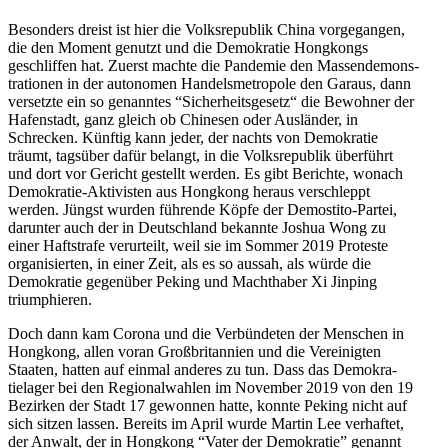
Besonders dreist ist hier die Volks­re­publik China vorge­gangen,
die den Moment genutzt und die Demokratie Hongkongs
geschliffen hat. Zuerst machte die Pandemie den Massen­de­mons­
tra­tionen in der autonomen Handels­me­tropole den Garaus, dann
versetzte ein so genanntes “Sicher­heits­gesetz“ die Bewohner der
Hafen­stadt, ganz gleich ob Chinesen oder Ausländer, in
Schrecken. Künftig kann jeder, der nachts von Demokratie
träumt, tagsüber dafür belangt, in die Volks­re­publik überführt
und dort vor Gericht gestellt werden. Es gibt Berichte, wonach
Demokratie-Aktivisten aus Hongkong heraus verschleppt
werden. Jüngst wurden führende Köpfe der Demostito-Partei,
darunter auch der in Deutschland bekannte Joshua Wong zu
einer Haftstrafe verur­teilt, weil sie im Sommer 2019 Proteste
organi­sierten, in einer Zeit, als es so aussah, als würde die
Demokratie gegenüber Peking und Macht­haber Xi Jinping
triumphieren.
Doch dann kam Corona und die Verbün­deten der Menschen in
Hongkong, allen voran Großbri­tannien und die Verei­nigten
Staaten, hatten auf einmal anderes zu tun. Dass das Demokra­
tielager bei den Regio­nal­wahlen im November 2019 von den 19
Bezirken der Stadt 17 gewonnen hatte, konnte Peking nicht auf
sich sitzen lassen. Bereits im April wurde Martin Lee verhaftet,
der Anwalt, der in Hongkong “Vater der Demokratie” genannt