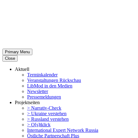
Primary Menu
Close
Aktuell
Termin­ka­lender
Veran­stal­tungen Rückschau
LibMod in den Medien
Newsletter
Presse­mel­dungen
Projekt­seiten
> Narrativ-Check
> Ukraine verstehen
> Russland verstehen
> O[s]tklick
Inter­na­tional Expert Network Russia
Östliche Partner­schaft Plus