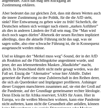
abgemeldet. Auch das mag den Rückgang an
Zustimmung erklären.
Aber bedeutet das zur gleichen Zeit, dass mit diesen Werten auch
die innere Zustimmung zu der Politik, für die die AfD steht,
sinkt? Hier Entwarnung zu geben wäre zu früh! Sicherlich, die
Deutschen sehnen sich weniger nach einem „starken Anführer”
als dies in anderen Ländern der Fall sein mag. Die “Man wird
doch noch sagen dürfen”-Rhetorik der neuen Rechten impli­ziert
aller­dings, dass die aktuelle Führung nicht das sagt, was sie
sagen sollte, also eine schwache Führung ist, die in Konse­quenz
ausge­tauscht werden müsse.
Und so klingen der “Merkel muss weg”-Sound, der in der AfD
als Reaktion auf die Flücht­lings­krise angestimmt wurde, und
jener, der aus lebens­ret­tenden Masken „Maulkörbe“ macht,
gleich. In Deutschland dürfe nicht mehr gesagt werden, was der
Fall sei. Einzig die “Alter­native” wisse hier Abhilfe. Dabei
generiert die Partei eine neue Zuhörer­schaft in den Reihen derer,
die sich als Querdenker und Impfgegner profi­lieren. Anhänger
dieser Gruppen marschieren zusammen auf, sie eint der Groll auf
die Pandemie, auf der Grundlage gemein­samer rechter Ideologie.
Denn Ebola ist für Afrika reser­viert, SARS für Asien. Hier in
Europa, wo die weißen Menschen wohnen, kann eine Pandemie
nicht auftreten, kann nicht die Gesundheit aller anfallen, können