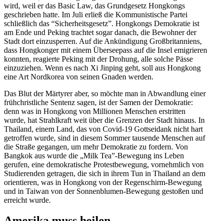
wird, weil er das Basic Law, das Grund­gesetz Hongkongs
geschrieben hatte. Im Juli erließ die Kommu­nis­tische Partei
schließlich das “Sicher­heits­gesetz”. Hongkongs Demokratie ist
am Ende und Peking trachtet sogar danach, die Bewohner der
Stadt dort einzu­sperren. Auf die Ankün­digung Großbri­tan­niens,
dass Hongkonger mit einem Überseepass auf die Insel emigrieren
konnten, reagierte Peking mit der Drohung, alle solche Pässe
einzu­ziehen. Wenn es nach Xi Jinping geht, soll aus Hongkong
eine Art Nordkorea von seinen Gnaden werden.
Das Blut der Märtyrer aber, so möchte man in Abwandlung einer
frühchrist­liche Sentenz sagen, ist der Samen der Demokratie:
denn was in Hongkong von Millionen Menschen erstritten
wurde, hat Strahl­kraft weit über die Grenzen der Stadt hinaus. In
Thailand, einem Land, das von Covid-19 Gottseidank nicht hart
getroffen wurde, sind in diesem Sommer tausende Menschen auf
die Straße gegangen, um mehr Demokratie zu fordern. Von
Bangkok aus wurde die „Milk Tea”-Bewegung ins Leben
gerufen, eine demokra­tische Protest­be­wegung, vornehmlich von
Studie­renden getragen, die sich in ihrem Tun in Thailand an dem
orien­tieren, was in Hongkong von der Regen­schirm-Bewegung
und in Taiwan von der Sonnen­blumen-Bewegung gestoßen und
erreicht wurde.
Amerika muss heilen