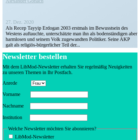
Alexander Görlach
27. Dez. 2020
Als Recep Tayyip Erdogan 2003 erstmals im Bewusstsein des
Westens auftauchte, unter­schätzte man ihn als boden­stän­digen aber
harmlosen und seinem Volk zugewandten Politiker. Seine AKP
galt als religiös-bürger­­­licher Teil der...
Newsletter bestellen
Mit dem LibMod-Newsletter erhalten Sie regel­mäßig Neuig­keiten
zu unseren Themen in Ihr Postfach.
Anrede
Vorname
Nachname
Insti­tution
Welche Newsletter möchten Sie abonnieren?
LibMod-Newsletter