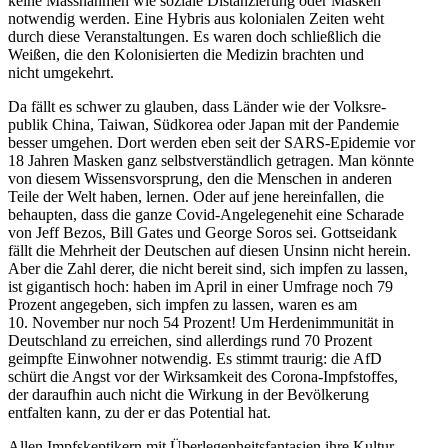
keine Massnahmen wie soziale Distan­zierung oder Masken
notwendig werden. Eine Hybris aus kolonialen Zeiten weht
durch diese Veran­stal­tungen. Es waren doch schließlich die
Weißen, die den Koloni­sierten die Medizin brachten und
nicht umgekehrt.
Da fällt es schwer zu glauben, dass Länder wie der Volks­re­
publik China, Taiwan, Südkorea oder Japan mit der Pandemie
besser umgehen. Dort werden eben seit der SARS-Epidemie vor
18 Jahren Masken ganz selbst­ver­ständlich getragen. Man könnte
von diesem Wissens­vor­sprung, den die Menschen in anderen
Teile der Welt haben, lernen. Oder auf jene herein­fallen, die
behaupten, dass die ganze Covid-Angele­ge­nehit eine Scharade
von Jeff Bezos, Bill Gates und George Soros sei. Gottseidank
fällt die Mehrheit der Deutschen auf diesen Unsinn nicht herein.
Aber die Zahl derer, die nicht bereit sind, sich impfen zu lassen,
ist gigan­tisch hoch: haben im April in einer Umfrage noch 79
Prozent angegeben, sich impfen zu lassen, waren es am
10. November nur noch 54 Prozent! Um Herden­im­mu­nität in
Deutschland zu erreichen, sind aller­dings rund 70 Prozent
geimpfte Einwohner notwendig. Es stimmt traurig: die AfD
schürt die Angst vor der Wirksamkeit des Corona-Impfstoffes,
der daraufhin auch nicht die Wirkung in der Bevöl­kerung
entfalten kann, zu der er das Potential hat.
Allen Impfskep­tikern mit Überle­gen­heits­fan­tasien ihre Kultur