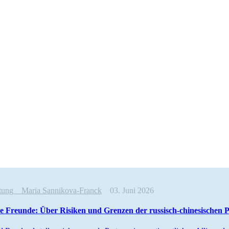
altung
Maria Sannikova-Franck
03. Juni 2026
e Freunde: Über Risiken und Grenzen der russisch-chine­si­schen 