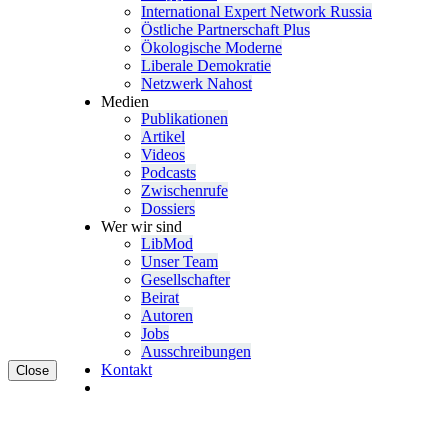
Inter­na­tional Expert Network Russia
Östliche Partner­schaft Plus
Ökolo­gische Moderne
Liberale Demokratie
Netzwerk Nahost
Medien
Publi­ka­tionen
Artikel
Videos
Podcasts
Zwischenrufe
Dossiers
Wer wir sind
LibMod
Unser Team
Gesell­schafter
Beirat
Autoren
Jobs
Ausschrei­bungen
Kontakt
Close