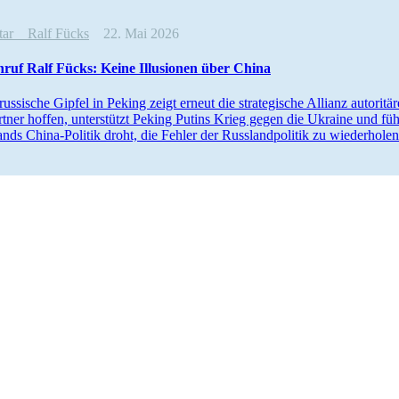
ntar
Ralf Fücks
22. Mai 2026
ruf Ralf Fücks: Keine Illusionen über China
russische Gipfel in Peking zeigt erneut die strate­gische Allianz autori
rtner hoffen, unter­stützt Peking Putins Krieg gegen die Ukraine und fü
ands China-Politik droht, die Fehler der Russland­po­litik zu wieder­hol