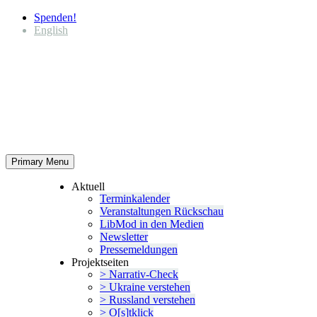
Spenden!
English
Primary Menu
Aktuell
Termin­ka­lender
Veran­stal­tungen Rückschau
LibMod in den Medien
Newsletter
Presse­mel­dungen
Projekt­seiten
> Narrativ-Check
> Ukraine verstehen
> Russland verstehen
> O[s]tklick