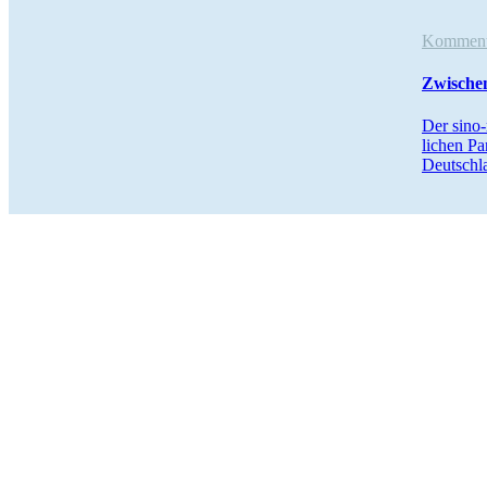
Komme
Zwischen
Der sino-
lichen Pa
Deutsch­l