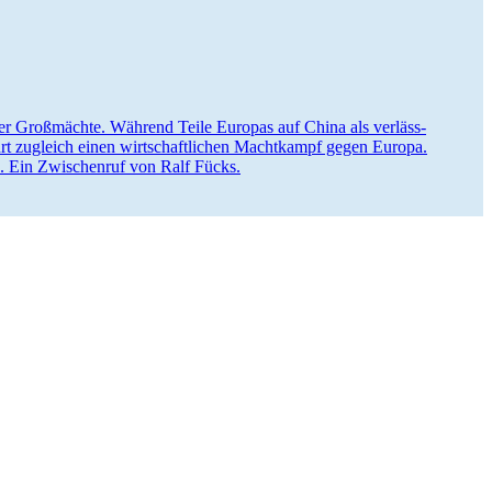
­tärer Großmächte. Während Teile Europas auf China als verläss­
hrt zugleich einen wirtschaft­lichen Macht­kampf gegen Europa.
en. Ein Zwischenruf von Ralf Fücks.