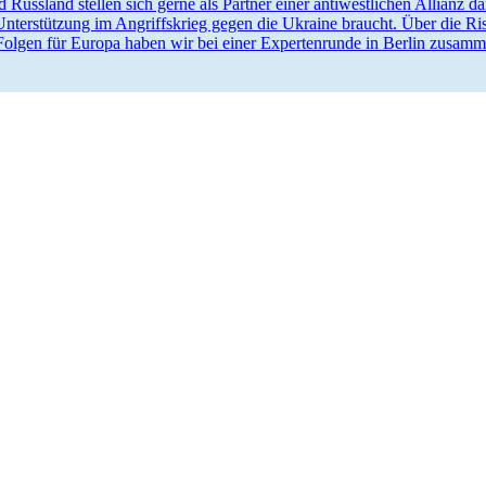
 Russland stellen sich gerne als Partner einer antiwest­lichen Allianz da
nter­stützung im Angriffs­krieg gegen die Ukraine braucht. Über die Ris
 Folgen für Europa haben wir bei einer Exper­ten­runde in Berlin zu