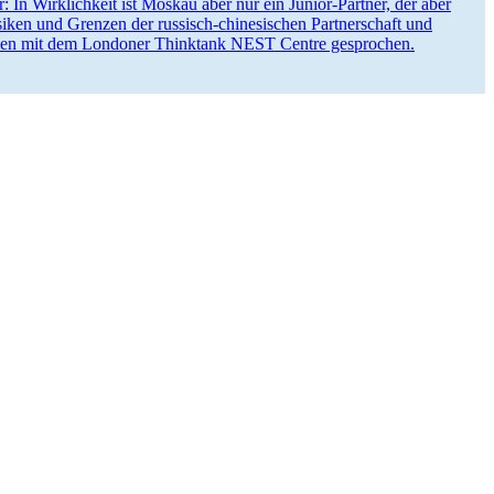
r: In Wirklichkeit ist Moskau aber nur ein Junior-Partner, der aber
iken und Grenzen der russisch-chine­si­schen Partner­schaft und
sammen mit dem Londoner Thinktank NEST Centre gesprochen.