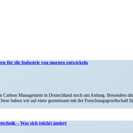
 für die Industrie von morgen entwickeln
lauf von Carbon Management in Deutschland noch am Anfang. Besonders di
se haben wir auf einer gemeinsam mit der Forschungs­ge­sell­schaft für 
technik – Was sich (nicht) ändert