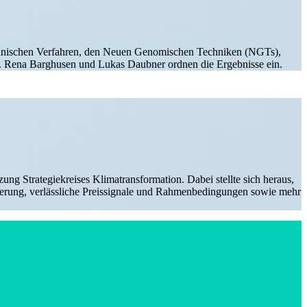
h­ni­schen Verfahren, den Neuen Genomi­schen Techniken (NGTs),
e. Rena Barghusen und Lukas Daubner ordnen die Ergeb­nisse ein.
ng Strate­gie­kreises Klima­trans­for­mation. Dabei stellte sich heraus,
ierung, verläss­liche Preis­si­gnale und Rahmen­be­din­gungen sowie mehr