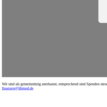
Wir sind als gemein­nützig anerkannt, entspre­chend sind Spenden steu
finanzen@libmod.de