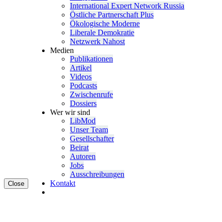
Inter­na­tional Expert Network Russia
Östliche Partner­schaft Plus
Ökolo­gische Moderne
Liberale Demokratie
Netzwerk Nahost
Medien
Publi­ka­tionen
Artikel
Videos
Podcasts
Zwischenrufe
Dossiers
Wer wir sind
LibMod
Unser Team
Gesell­schafter
Beirat
Autoren
Jobs
Ausschrei­bungen
Kontakt
Close