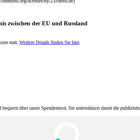
vecommons.org/licenses/by/2.0/deed.de)
t­nis zwi­schen der EU und Russland
oom statt.
Weitere Details finden Sie hier
.
bequem über unser Spendentool. Sie unter­stützen damit die publi­zis­t