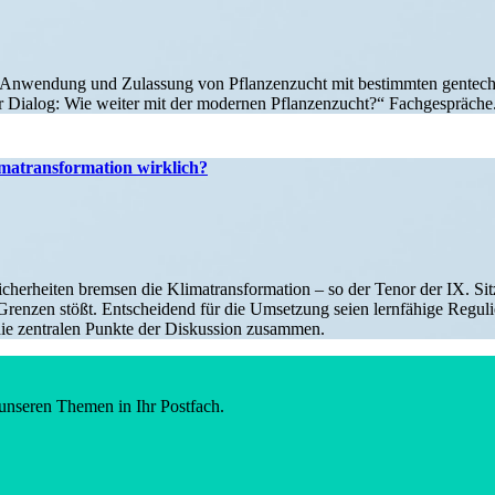
e Anwendung und Zulassung von Pflan­zen­zucht mit bestimmten gentec
r Dialog: Wie weiter mit der modernen Pflan­zen­zucht?“ Fachge­spräch
ma­trans­for­mation wirklich?
her­heiten bremsen die Klima­trans­for­mation – so der Tenor der IX. Sitzu
elle Grenzen stößt. Entscheidend für die Umsetzung seien lernfähige Regul
st die zentralen Punkte der Diskussion zusammen.
unseren Themen in Ihr Postfach.