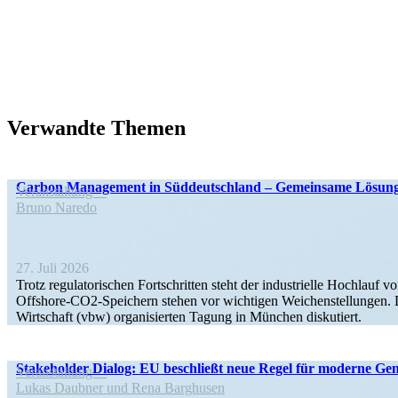
Verwandte Themen
Carbon Management in Süddeutschland – Gemeinsame Lösungen
Veran­staltung
Bruno Naredo
27. Juli 2026
Trotz regula­to­ri­schen Fortschritten steht der indus­trielle Hoch
Offshore-CO2-Speichern stehen vor wichtigen Weichen­stel­lungen. Die
Wirtschaft (vbw) organi­sierten Tagung in München diskutiert.
Stake­holder Dialog: EU beschließt neue Regel für moderne Gen
Veran­staltung
Lukas Daubner und Rena Barghusen