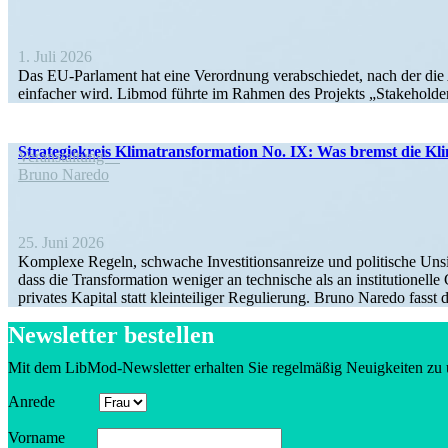
1. Juli 2026
Das EU-Parlament hat eine Verordnung verab­schiedet, nach der di
einfacher wird. Libmod führte im Rahmen des Projekts „Stake­holde
Strate­gie­kreis Klima­trans­for­mation No. IX: Was bremst die Kli
Veran­staltung
Bruno Naredo
25. Juni 2026
Komplexe Regeln, schwache Inves­ti­ti­ons­an­reize und politische Unsic
dass die Trans­for­mation weniger an technische als an insti­tu­tio­n
privates Kapital statt klein­tei­liger Regulierung. Bruno Naredo fas
Newsletter bestellen
Mit dem LibMod-Newsletter erhalten Sie regel­mäßig Neuig­keiten zu 
Anrede
Vorname