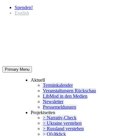
Spenden!
English
Primary Menu
Aktuell
Termin­ka­lender
Veran­stal­tungen Rückschau
LibMod in den Medien
Newsletter
Presse­mel­dungen
Projekt­seiten
> Narrativ-Check
> Ukraine verstehen
> Russland verstehen
> O[s]tklick