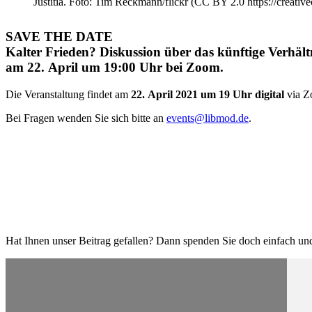
Justitia. Foto: Tim Reckmann/​flickr (CC BY 2.0 https://creati
SAVE THE DATE
Kalter Frieden? Dis­kus­sion über das künf­tige Ver­häl
am 22. April um 19:00 Uhr bei Zoom.
Die Veran­staltung findet am
22. April 2021 um 19 Uhr digital
via Z
Bei Fragen wenden Sie sich bitte an
events@libmod.de
.
Hat Ihnen unser Beitrag gefallen? Dann spenden Sie doch einfach und 