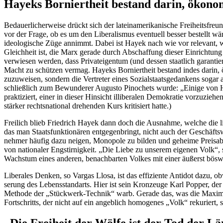
Hayeks Borniertheit bestand darin, ökono­
Bedau­er­li­cher­weise drückt sich der latein­ame­ri­ka­nische Freiheits­f
vor der Frage, ob es um den Libera­lismus eventuell besser bestellt wä
ideolo­gische Züge annimmt. Dabei ist Hayek nach wie vor relevant, wen
Gleichheit ist, die Marx gerade durch Abschaffung dieser Einrichtung 
verwiesen werden, dass Privat­ei­gentum (und dessen staatlich garan­ti
Macht zu schützen vermag. Hayeks Borniertheit bestand indes darin, ökon
zuzuweisen, sondern die Vertreter eines Sozial­staats­ge­dankens soga
schließlich zum Bewun­derer Augusto Pinochets wurde: „Einige von Hay
prakti­ziert, einer in dieser Hinsicht illibe­ralen Demokratie vorzu­z
stärker rechts­na­tional drehenden Kurs kriti­siert hatte.)
Freilich blieb Friedrich Hayek dann doch die Ausnahme, welche die li
das man Staats­funk­tio­nären entge­gen­bringt, nicht auch der Geschäf
nehmer häufig dazu neigen, Monopole zu bilden und geheime Preis­ab­s
von natio­naler Engstir­nigkeit. „Die Liebe zu unserem eigenen Volk“, 
Wachstum eines anderen, benach­barten Volkes mit einer äußerst böswil
Liberales Denken, so Vargas Llosa, ist das effiziente Antidot dazu, obw
serung des Lebens­stan­darts. Hier ist sein Kronzeuge Karl Popper, de
Methode der „Stückwerk-Technik“ warb. Gerade das, was die Maxima­lis
Fortschritts, der nicht auf ein angeblich homogenes „Volk“ rekuriert, so