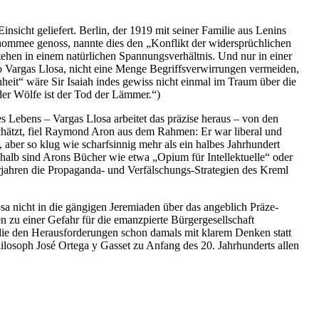
 Einsicht geliefert. Berlin, der 1919 mit seiner Familie aus Lenins
enommee genoss, nannte dies den „Konflikt der wider­sprüch­lichen
tehen in einem natür­lichen Spannungs­ver­hältnis. Und nur in einer
o Vargas Llosa, nicht eine Menge Begriffs­ver­wir­rungen vermeiden,
hheit“ wäre Sir Isaiah indes gewiss nicht einmal im Traum über die
er Wölfe ist der Tod der Lämmer.“)
 Lebens – Vargas Llosa arbeitet das präzise heraus – von den
so schätzt, fiel Raymond Aron aus dem Rahmen: Er war liberal und
, aber so klug wie scharf­sinnig mehr als ein halbes Jahrhundert
halb sind Arons Bücher wie etwa „Opium für Intel­lek­tuelle“ oder
er­jahren die Propa­ganda- und Verfäl­schungs-Strategien des Kreml
losa nicht in die gängigen Jeremiaden über das angeblich Präze­
zu einer Gefahr für die emanz­pierte Bürger­ge­sell­schaft
, die den Heraus­for­de­rungen schon damals mit klarem Denken statt
 Philosoph José Ortega y Gasset zu Anfang des 20. Jahrhun­derts allen