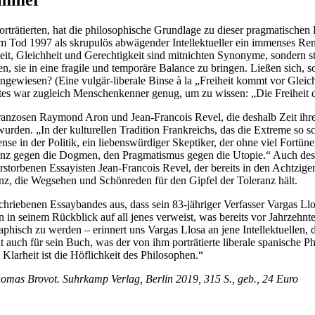
Lämmer“
orträ­tierten, hat die philo­so­phische Grundlage zu dieser pragma­ti­schen
em Tod 1997 als skrupulös abwägender Intel­lek­tu­eller ein immenses R
iheit, Gleichheit und Gerech­tigkeit sind mitnichten Synonyme, sondern s
en, sie in eine fragile und temporäre Balance zu bringen. Ließen sich, s
inge­wiesen? (Eine vulgär-liberale Binse à la „Freiheit kommt vor Gleic
es war zugleich Menschen­kenner genug, um zu wissen: „Die Freiheit d
ranzosen Raymond Aron und Jean-Francois Revel, die deshalb Zeit ihres
t wurden. „In der kultu­rellen Tradition Frank­reichs, das die Extreme 
e in der Politik, ein liebens­wür­diger Skeptiker, der ohne viel Fortüne
leranz gegen die Dogmen, den Pragma­tismus gegen die Utopie.“ Auch des
rstor­benen Essay­isten Jean-Francois Revel, der bereits in den Achtzi­g
nz, die Wegsehen und Schön­reden für den Gipfel der Toleranz hält.
schrie­benen Essay­bandes aus, dass sein 83-jähriger Verfasser Vargas L
in seinem Rückblick auf all jenes verweist, was bereits vor Jahrzehnten 
a­phisch zu werden – erinnert uns Vargas Llosa an jene Intel­lek­tu­ellen
ilt auch für sein Buch, was der von ihm porträ­tierte liberale spanische
arheit ist die Höflichkeit des Philosophen.“
omas Brovot. Suhrkamp Verlag, Berlin 2019, 315 S., geb., 24 Euro