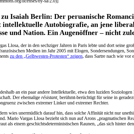
mmons.org/licenses/by-sa/2.0)]
u Isaiah Berlin: Der perua­nische Romancier
ntel­lek­tuelle Autobio­grafie, an jene liber
asse und Nation. Ein Augen­öffner – nicht zu
io Vargas Llosa, der in den sechziger Jahren in Paris lebte und dort sei
franzö­si­schen Medien im Jahr 2005 mit Elogen, Sonder­sen­dungen, Sond
­ments
zu den „Gelbwesten-Protesten“ zeigen
, dass Sartre nach wie vor
shalb an ein paar andere Intel­lek­tuelle, etwa den luziden Sozio­loge
­schaft. Der ehemalige
résistant,
berühmt-berüchtigt für seine in gerade
ngruenz zwischen extremer Linker und extremer Rechter.
n wies unermüdlich darauf hin, dass solche Affinität nicht nur unethisc
gröhlend. Mario Vargas Llosa bezieht sich nun auf Arons „pragma­ti­schen R
raut als einem geschichts­de­ter­mi­nis­ti­schen Raunen, „das sich hinter 