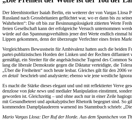
„Die Freiheit der Wölfe ist der Tod der 
Der Ideen­his­to­riker Isaiah Berlin, ein weiterer der von Vargas Llosa P
Russland nach Gross­bri­tanien geflüchtet war, wo er dann bis zu sein
Wahrheiten“: Die oft bis zur Besin­nungs­lo­sigkeit zitierten Werte Fre
freien Gesell­schaft kann der erfolg­reiche Versuch unter­nommen werd
würde auf das Spannungs­ver­hältnis jener drei Werte endlich einmal h
Lippen gekommen, denn der überzeugte Verfechter eines freien Markt
Vergleich­bares Bewusstsein für Ambivalenz hatten auch die beiden F
partei-publi­zis­ti­schen Horden der Linken und der Rechten diffa­mier
gemäßigt, ein Streiter für die angel­säch­sische Tugend des Common Sens
lang die liberale Demokratie gegen die Diktatur vertei­digte, die To
„Über die Freiheiten“ noch heute lesbar. Gleiches gilt für den 2006 ve
en detail
beschrieb und analy­sierte; ebenso wie jene westliche Ignora
Es macht die Stärke dieses elegant und und mit reflek­tierter Verve ge
denzlose von
fake news
und medialer Manipu­lation einstimmt, sondern 
geworden ist. Gleich­zeitig – und ohne auch nur in einer Zeile hagio­gr
mit Gesund­be­terei und apoka­lyp­ti­scher Rhetorik begegnet sind. So g
kommenden Dampf­plau­derern warnend ins Stammbuch schrieb: „Die Kl
Mario Vargas Llosa: Der Ruf der Horde. Aus dem Spani­schen von Th