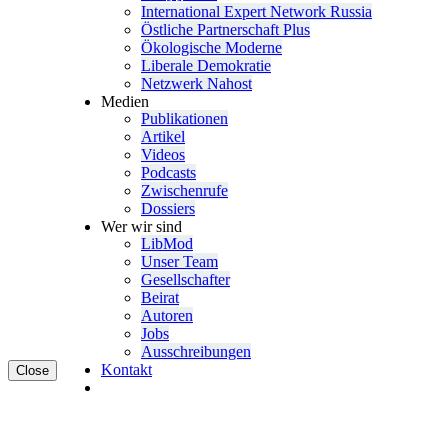
Inter­na­tional Expert Network Russia
Östliche Partner­schaft Plus
Ökolo­gische Moderne
Liberale Demokratie
Netzwerk Nahost
Medien
Publi­ka­tionen
Artikel
Videos
Podcasts
Zwischenrufe
Dossiers
Wer wir sind
LibMod
Unser Team
Gesell­schafter
Beirat
Autoren
Jobs
Ausschrei­bungen
Kontakt
Close