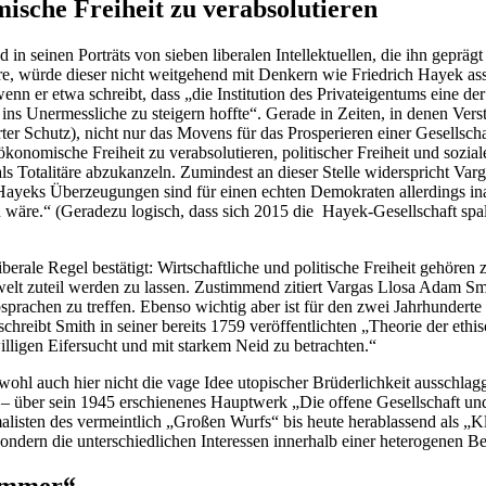
mische Freiheit zu verabsolutieren
reund in seinen Porträts von sieben liberalen Intel­lek­tu­ellen, die ihn ge
re, würde dieser nicht weitgehend mit Denkern wie Friedrich Hayek assozi
n er etwa schreibt, dass „die Insti­tution des Privat­ei­gentums eine de
ins Unermess­liche zu steigern hoffte“. Gerade in Zeiten, in denen Verst
erter Schutz), nicht nur das Movens für das Prospe­rieren einer Gesell­
o­mische Freiheit zu verab­so­lu­tieren, politi­scher Freiheit und sozial
r als Totalitäre abzukanzeln. Zumindest an dieser Stelle wider­spricht V
eks Überzeu­gungen sind für einen echten Demokraten aller­dings inakze
iehen wäre.“ (Geradezu logisch, dass sich 2015 die Hayek-Gesell­schaft sp
berale Regel bestätigt: Wirtschaft­liche und politische Freiheit gehör
tswelt zuteil werden zu lassen. Zustimmend zitiert Vargas Llosa Adam Sm
prachen zu treffen. Ebenso wichtig aber ist für den zwei Jahrhun­derte
schreibt Smith in seiner bereits 1759 veröf­fent­lichten „Theorie der e
­ligen Eifer­sucht und mit starkem Neid zu betrachten.“
ohl auch hier nicht die vage Idee utopi­scher Brüder­lichkeit ausschlag­g
r – über sein 1945 erschie­nenes Hauptwerk „Die offene Gesell­schaft un
ten des vermeintlich „Großen Wurfs“ bis heute herab­lassend als „Klein-
ndern die unter­schied­lichen Inter­essen innerhalb einer hetero­genen Be