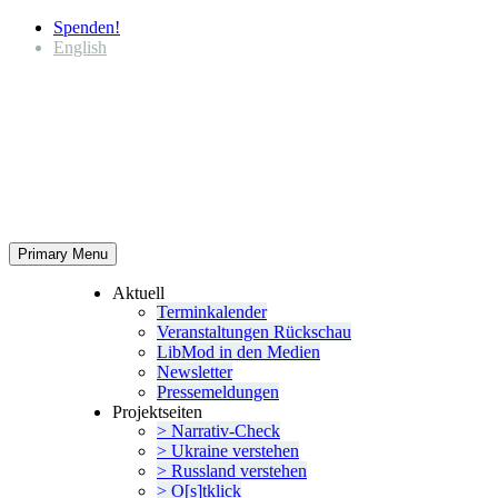
Spenden!
English
Primary Menu
Aktuell
Termin­ka­lender
Veran­stal­tungen Rückschau
LibMod in den Medien
Newsletter
Presse­mel­dungen
Projekt­seiten
> Narrativ-Check
> Ukraine verstehen
> Russland verstehen
> O[s]tklick