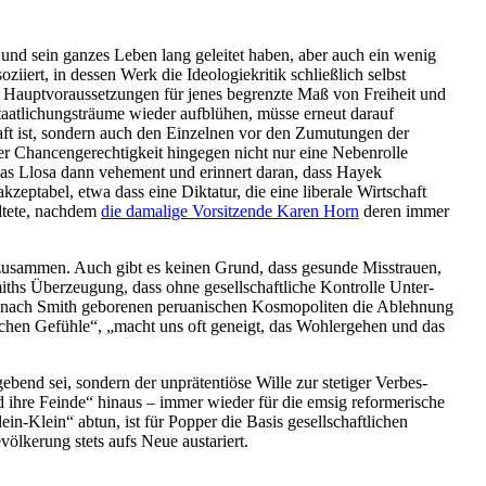
prägt und sein ganzes Leben lang geleitet haben, aber auch ein wenig
iert, in dessen Werk die Ideolo­gie­kritik schließlich selbst
r Haupt­vor­aus­set­zungen für jenes begrenzte Maß von Freiheit und
aat­li­chungs­träume wieder aufblühen, müsse erneut darauf
schaft ist, sondern auch den Einzelnen vor den Zumutungen der
er Chancen­ge­rech­tigkeit hingegen nicht nur eine Neben­rolle
argas Llosa dann vehement und erinnert daran, dass Hayek
p­tabel, etwa dass eine Diktatur, die eine liberale Wirtschaft
altete, nachdem
die damalige Vorsit­zende Karen Horn
deren immer
en zusammen. Auch gibt es keinen Grund, dass gesunde Misstrauen,
iths Überzeugung, dass ohne gesell­schaft­liche Kontrolle Unter­
 nach Smith geborenen perua­ni­schen Kosmo­po­liten die Ablehnung
thischen Gefühle“, „macht uns oft geneigt, das Wohlergehen und das
ebend sei, sondern der unprä­ten­tiöse Wille zur stetiger Verbes­
d ihre Feinde“ hinaus – immer wieder für die emsig refor­me­rische
Klein“ abtun, ist für Popper die Basis gesell­schaft­lichen
völ­kerung stets aufs Neue austariert.