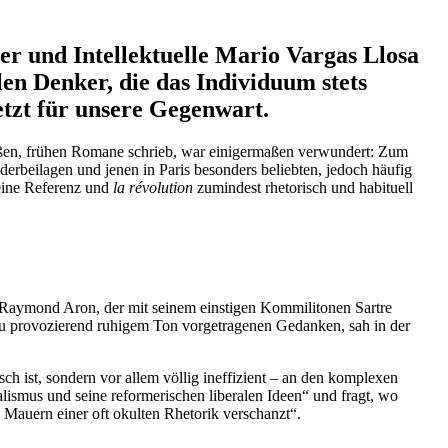
 und Intel­lek­tuelle Mario Vargas Llosa
alen Denker, die das Individuum stets
letzt für unsere Gegenwart.
ne großen, frühen Romane schrieb, war einiger­maßen verwundert: Zum
er­bei­lagen und jenen in Paris besonders beliebten, jedoch häufig
 eine Referenz und
la révolution
zumindest rheto­risch und habituell
n Raymond Aron, der mit seinem einstigen Kommi­li­tonen Sartre
zu provo­zierend ruhigem Ton vorge­tra­genen Gedanken, sah in der
h ist, sondern vor allem völlig ineffi­zient – an den komplexen
ealismus und seine refor­me­ri­schen liberalen Ideen“ und fragt, wo
den Mauern einer oft okulten Rhetorik verschanzt“.