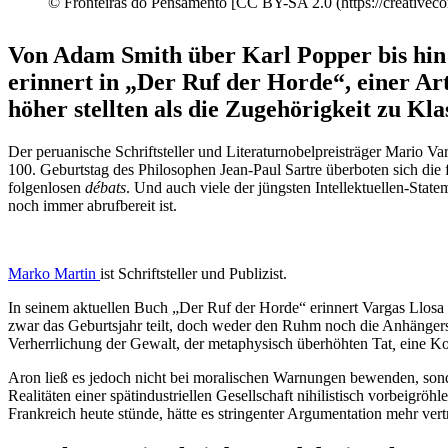
© Fronteiras do Pensa­mento [CC BY-SA 2.0 (https://creativeco
Von Adam Smith über Karl Popper bis hin z
erinnert in „Der Ruf der Horde“, einer Art i
höher stellten als die Zugehö­rigkeit zu Kl
Der perua­nische Schrift­steller und Litera­tur­no­bel­preis­träger Mar
100. Geburtstag des Philo­sophen Jean-Paul Sartre überboten sich die 
folgen­losen
débats
. Und auch viele der jüngsten Intel­lek­tu­ellen-State
noch immer abruf­bereit ist.
Marko Martin
ist Schrift­steller und Publizist.
In seinem aktuellen Buch „Der Ruf der Horde“ erinnert Vargas Llosa de
zwar das Geburtsjahr teilt, doch weder den Ruhm noch die Anhän­ger
Verherr­li­chung der Gewalt, der metaphy­sisch überhöhten Tat
,
eine Ko
Aron ließ es jedoch nicht bei morali­schen Warnungen bewenden, sonder
Reali­täten einer spätin­dus­tri­ellen Gesell­schaft nihilis­tisch vorbei
Frank­reich heute stünde, hätte es strin­genter Argumen­tation mehr vert