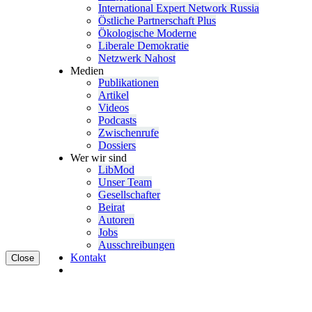
Inter­na­tional Expert Network Russia
Östliche Partner­schaft Plus
Ökolo­gische Moderne
Liberale Demokratie
Netzwerk Nahost
Medien
Publi­ka­tionen
Artikel
Videos
Podcasts
Zwischenrufe
Dossiers
Wer wir sind
LibMod
Unser Team
Gesell­schafter
Beirat
Autoren
Jobs
Ausschrei­bungen
Kontakt
Close