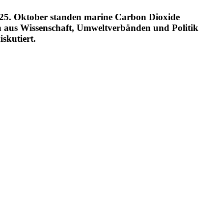
 25. Oktober standen marine Carbon Dioxide
us Wissen­schaft, Umwelt­ver­bänden und Politik
skutiert.