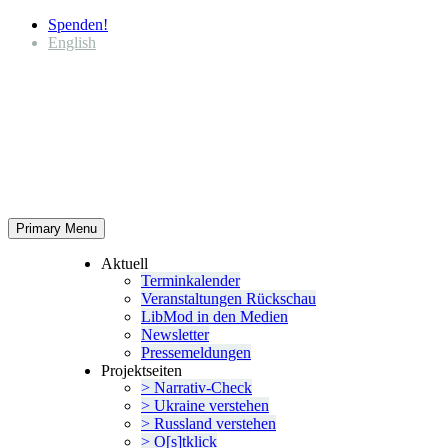
Spenden!
English
Primary Menu
Aktuell
Termin­ka­lender
Veran­stal­tungen Rückschau
LibMod in den Medien
Newsletter
Presse­mel­dungen
Projekt­seiten
> Narrativ-Check
> Ukraine verstehen
> Russland verstehen
> O[s]tklick