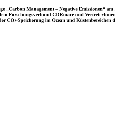
ialoge „Carbon Management – Negative Emissionen“ am
m Forschungs­verbund CDRmare und Vertre­te­rInnen a
 der CO
-Speicherung im Ozean und Küsten­be­reichen di
2