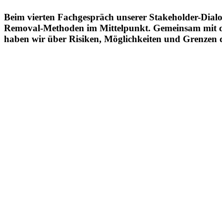
Beim vierten Fachge­spräch unserer Stake­holder-D
Removal-Methoden im Mittel­punkt. Gemeinsam mit de
haben wir über Risiken, Möglich­keiten und Grenzen