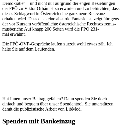
Demokratie“ – und nicht nur aufgrund der engen Bezie­hungen
der FPÖ zu Viktor Orbán ist zu erwarten und zu befürchten, dass
dieses Schlagwort in Öster­reich eine ganz neue Relevanz
erhalten wird. Dass das keine absurde Fantasie ist, zeigt übrigens
der vor Kurzem veröf­fent­lichte öster­rei­chische Rechts­extre­mis­
mus­be­richt: Auf knapp 200 Seiten wird die FPÖ 231-
mal erwähnt.
Die FPÖ-ÖVP-Gespräche laufen zurzeit wohl etwas zäh. Ich
halte Sie auf dem Laufenden.
Hat Ihnen unser Beitrag gefallen? Dann spenden Sie doch
einfach und bequem über unser Spendentool. Sie unter­stützen
damit die publi­zis­tische Arbeit von LibMod.
Spenden mit Bankeinzug