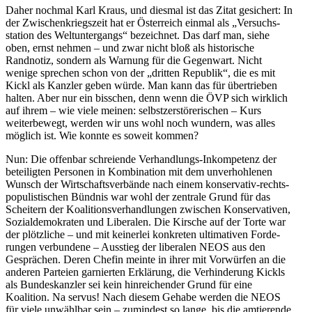
Daher nochmal Karl Kraus, und diesmal ist das Zitat gesichert: In
der Zwischen­kriegszeit hat er Öster­reich einmal als „Versuchs­
station des Weltun­ter­gangs“ bezeichnet. Das darf man, siehe
oben, ernst nehmen – und zwar nicht bloß als histo­rische
Randnotiz, sondern als Warnung für die Gegenwart. Nicht
wenige sprechen schon von der „dritten Republik“, die es mit
Kickl als Kanzler geben würde. Man kann das für übertrieben
halten. Aber nur ein bisschen, denn wenn die ÖVP sich wirklich
auf ihrem – wie viele meinen: selbst­zer­stö­re­ri­schen – Kurs
weiter­bewegt, werden wir uns wohl noch wundern, was alles
möglich ist. Wie konnte es soweit kommen?
Nun: Die offenbar schreiende Verhand­lungs-Inkom­petenz der
betei­ligten Personen in Kombi­nation mit dem unver­hoh­lenen
Wunsch der Wirtschafts­ver­bände nach einem konser­vativ-rechts­
po­pu­lis­ti­schen Bündnis war wohl der zentrale Grund für das
Scheitern der Koali­ti­ons­ver­hand­lungen zwischen Konser­va­tiven,
Sozial­de­mo­kraten und Liberalen. Die Kirsche auf der Torte war
der plötz­liche – und mit keinerlei konkreten ultima­tiven Forde­
rungen verbundene – Ausstieg der liberalen NEOS aus den
Gesprächen. Deren Chefin meinte in ihrer mit Vorwürfen an die
anderen Parteien garnierten Erklärung, die Verhin­derung Kickls
als Bundes­kanzler sei kein hinrei­chender Grund für eine
Koalition. Na servus! Nach diesem Gehabe werden die NEOS
für viele unwählbar sein – zumindest so lange, bis die amtie­rende