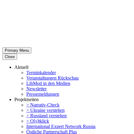
Primary Menu
Close
Aktuell
Termin­ka­lender
Veran­stal­tungen Rückschau
LibMod in den Medien
Newsletter
Presse­mel­dungen
Projekt­seiten
> Narrativ-Check
> Ukraine verstehen
> Russland verstehen
> O[s]tklick
Inter­na­tional Expert Network Russia
Östliche Partner­schaft Plus