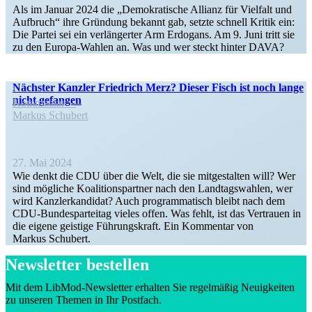
Als im Januar 2024 die „Demokra­tische Allianz für Vielfalt und
Aufbruch“ ihre Gründung bekannt gab, setzte schnell Kritik ein:
Die Partei sei ein verlän­gerter Arm Erdogans. Am 9. Juni tritt sie
zu den Europa-Wahlen an. Was und wer steckt hinter DAVA?
Nächster Kanzler Friedrich Merz? Dieser Fisch ist noch lange
nicht gefangen
Kommentar
Markus Schubert
27. Mai 2024
Wie denkt die CDU über die Welt, die sie mitge­stalten will? Wer
sind mögliche Koali­ti­ons­partner nach den Landtags­wahlen, wer
wird Kanzler­kan­didat? Auch program­ma­tisch bleibt nach dem
CDU-Bundes­­par­­teitag vieles offen. Was fehlt, ist das Vertrauen in
die eigene geistige Führungs­kraft. Ein Kommentar von
Markus Schubert.
Newsletter bestellen
Mit dem LibMod-Newsletter erhalten Sie regel­mäßig Neuig­keiten
zu unseren Themen in Ihr Postfach.