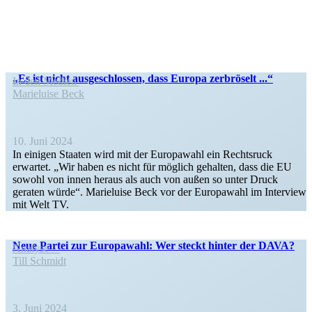
„Es ist nicht ausge­schlossen, dass Europa zerbröselt ...“
In den Medien
Marie­luise Beck
10. Juni 2024
In einigen Staaten wird mit der Europawahl ein Rechtsruck
erwartet. „Wir haben es nicht für möglich gehalten, dass die EU
sowohl von innen heraus als auch von außen so unter Druck
geraten würde“. Marie­luise Beck vor der Europawahl im Interview
mit Welt TV.
Neue Partei zur Europawahl: Wer steckt hinter der DAVA?
Analyse
Till Schmidt
3. Juni 2024