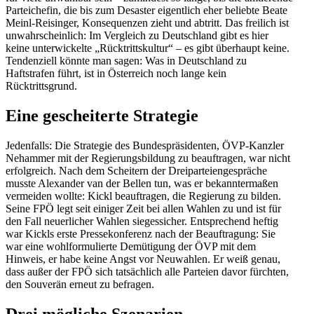
Partei­chefin, die bis zum Desaster eigentlich eher beliebte Beate
Meinl-Reisinger, Konse­quenzen zieht und abtritt. Das freilich ist
unwahr­scheinlich: Im Vergleich zu Deutschland gibt es hier
keine unter­wi­ckelte „Rücktritts­kultur“ – es gibt überhaupt keine.
Tenden­ziell könnte man sagen: Was in Deutschland zu
Haftstrafen führt, ist in Öster­reich noch lange kein
Rücktrittsgrund.
Eine geschei­terte Strategie
Jeden­falls: Die Strategie des Bundes­prä­si­denten, ÖVP-Kanzler
Nehammer mit der Regie­rungs­bildung zu beauf­tragen, war nicht
erfolg­reich. Nach dem Scheitern der Dreipar­tei­en­gespräche
musste Alexander van der Bellen tun, was er bekann­ter­maßen
vermeiden wollte: Kickl beauf­tragen, die Regierung zu bilden.
Seine FPÖ legt seit einiger Zeit bei allen Wahlen zu und ist für
den Fall neuer­licher Wahlen sieges­sicher. Entspre­chend heftig
war Kickls erste Presse­kon­ferenz nach der Beauf­tragung: Sie
war eine wohlfor­mu­lierte Demütigung der ÖVP mit dem
Hinweis, er habe keine Angst vor Neuwahlen. Er weiß genau,
dass außer der FPÖ sich tatsächlich alle Parteien davor fürchten,
den Souverän erneut zu befragen.
Drei mögliche Szenarien