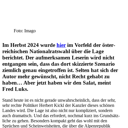
Foto: Imago
Im Herbst 2024 wurde
hier
im Vorfeld der öster­
rei­chi­schen Natio­nal­ratswahl über die Lage
berichtet. Der aufmerk­samen Leserin wird nicht
entgangen sein, dass das dort skizzierte Szenario
ziemlich genau einge­troffen ist. Selten hat sich der
Autor mehr gewünscht, nicht Recht gehabt zu
haben… Aber jetzt haben wir den Salat, meint
Fred Luks.
Stand heute ist es nicht gerade unwahr­scheinlich, dass der sehr,
sehr rechte Politiker Herbert Kickl der Kanzler dieses schönen
Landes wird. Die Lage ist also nicht nur kompli­ziert, sondern
auch drama­tisch. Und das erfordert, nochmal kurz ins Grund­sätz­
liche zu gehen. Besonders kompakt geht das wohl mit den
Sprüchen und Schein­weis­heiten, die über die Alpen­re­publik