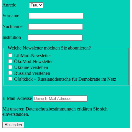
Anrede
Vorname
Nachname
Insti­tution
Welche Newsletter möchten Sie abonnieren?
LibMod-Newsletter
ÖkoMod-Newsletter
Ukraine verstehen
Russland verstehen
O[s]tklick – Russland­deutsche für Demokratie im Netz
E‑Mail-Adresse
Mit unseren
Daten­schutz­be­stim­mungen
erklären Sie sich
einverstanden.