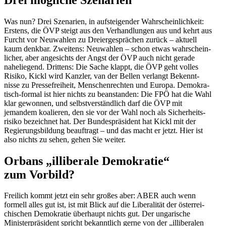
Was nun? Drei Szenarien, in aufstei­gender Wahrschein­lichkeit:
Erstens, die ÖVP steigt aus den Verhand­lungen aus und kehrt aus
Furcht vor Neuwahlen zu Dreier­ge­sprächen zurück – aktuell
kaum denkbar. Zweitens: Neuwahlen – schon etwas wahrschein­
licher, aber angesichts der Angst der ÖVP auch nicht gerade
naheliegend. Drittens: Die Sache klappt, die ÖVP geht volles
Risiko, Kickl wird Kanzler, van der Bellen verlangt Bekennt­
nisse zu Presse­freiheit, Menschen­rechten und Europa. Demokra­
tisch-formal ist hier nichts zu beanstanden: Die FPÖ hat die Wahl
klar gewonnen, und selbst­ver­ständlich darf die ÖVP mit
jemandem koalieren, den sie vor der Wahl noch als Sicher­heits­
risiko bezeichnet hat. Der Bundes­prä­sident hat Kickl mit der
Regie­rungs­bildung beauf­tragt – und das macht er jetzt. Hier ist
also nichts zu sehen, gehen Sie weiter.
Orbans „illiberale Demokratie“
zum Vorbild?
Freilich kommt jetzt ein sehr großes aber: ABER auch wenn
formell alles gut ist, ist mit Blick auf die Libera­lität der öster­rei­
chi­schen Demokratie überhaupt nichts gut. Der ungarische
Minis­ter­prä­sident spricht bekanntlich gerne von der „illibe­ralen