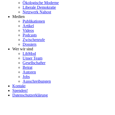
Ökolo­gische Moderne
Liberale Demokratie
Netzwerk Nahost
Medien
Publi­ka­tionen
Artikel
Videos
Podcasts
Zwischenrufe
Dossiers
Wer wir sind
LibMod
Unser Team
Gesell­schafter
Beirat
Autoren
Jobs
Ausschrei­bungen
Kontakt
Spenden!
Daten­schutz­er­klärung