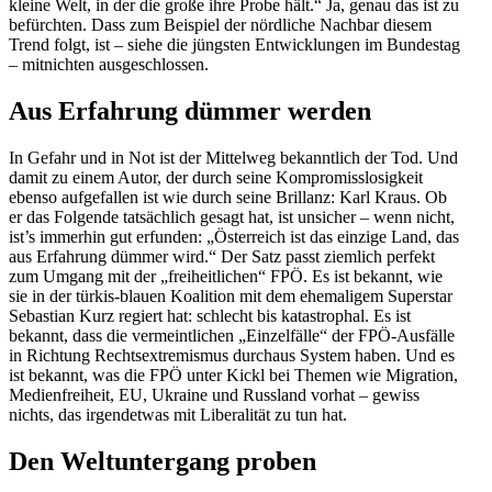
kleine Welt, in der die große ihre Probe hält.“ Ja, genau das ist zu
befürchten. Dass zum Beispiel der nördliche Nachbar diesem
Trend folgt, ist – siehe die jüngsten Entwick­lungen im Bundestag
– mitnichten ausgeschlossen.
Aus Erfahrung dümmer werden
In Gefahr und in Not ist der Mittelweg bekanntlich der Tod. Und
damit zu einem Autor, der durch seine Kompro­miss­lo­sigkeit
ebenso aufge­fallen ist wie durch seine Brillanz: Karl Kraus. Ob
er das Folgende tatsächlich gesagt hat, ist unsicher – wenn nicht,
ist’s immerhin gut erfunden: „Öster­reich ist das einzige Land, das
aus Erfahrung dümmer wird.“ Der Satz passt ziemlich perfekt
zum Umgang mit der „freiheit­lichen“ FPÖ. Es ist bekannt, wie
sie in der türkis-blauen Koalition mit dem ehema­ligem Superstar
Sebastian Kurz regiert hat: schlecht bis katastrophal. Es ist
bekannt, dass die vermeint­lichen „Einzel­fälle“ der FPÖ-Ausfälle
in Richtung Rechts­extre­mismus durchaus System haben. Und es
ist bekannt, was die FPÖ unter Kickl bei Themen wie Migration,
Medien­freiheit, EU, Ukraine und Russland vorhat – gewiss
nichts, das irgend­etwas mit Libera­lität zu tun hat.
Den Weltun­tergang proben