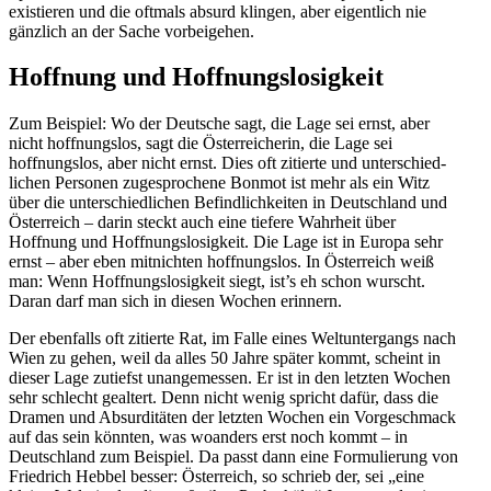
existieren und die oftmals absurd klingen, aber eigentlich nie
gänzlich an der Sache vorbeigehen.
Hoffnung und Hoffnungslosigkeit
Zum Beispiel: Wo der Deutsche sagt, die Lage sei ernst, aber
nicht hoffnungslos, sagt die Öster­rei­cherin, die Lage sei
hoffnungslos, aber nicht ernst. Dies oft zitierte und unter­schied­
lichen Personen zugespro­chene Bonmot ist mehr als ein Witz
über die unter­schied­lichen Befind­lich­keiten in Deutschland und
Öster­reich – darin steckt auch eine tiefere Wahrheit über
Hoffnung und Hoffnungs­lo­sigkeit. Die Lage ist in Europa sehr
ernst – aber eben mitnichten hoffnungslos. In Öster­reich weiß
man: Wenn Hoffnungs­lo­sigkeit siegt, ist’s eh schon wurscht.
Daran darf man sich in diesen Wochen erinnern.
Der ebenfalls oft zitierte Rat, im Falle eines Weltun­ter­gangs nach
Wien zu gehen, weil da alles 50 Jahre später kommt, scheint in
dieser Lage zutiefst unange­messen. Er ist in den letzten Wochen
sehr schlecht gealtert. Denn nicht wenig spricht dafür, dass die
Dramen und Absur­di­täten der letzten Wochen ein Vorge­schmack
auf das sein könnten, was woanders erst noch kommt – in
Deutschland zum Beispiel. Da passt dann eine Formu­lierung von
Friedrich Hebbel besser: Öster­reich, so schrieb der, sei „eine