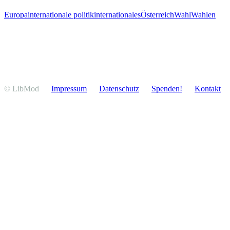
Europa
internationale politik
internationales
Österreich
Wahl
Wahlen
© LibMod
Impressum
Daten­schutz
Spenden!
Kontakt