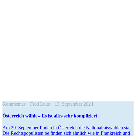
Kommentar
Fred Luks
13. September 2024
Öster­reich wählt – Es ist alles sehr kompliziert
Am 29. September finden in Öster­reich die Natio­nal­rats­wahlen statt.
Die Rechts­po­pu­listen be finden sich ähnlich wie in Frank­reich und