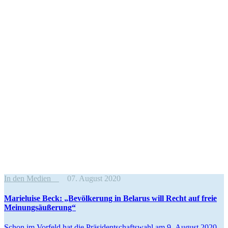
In den Medien
07. August 2020
Marie­luise Beck: „Bevöl­kerung in Belarus will Recht auf freie
Meinungsäußerung“
Schon im Vorfeld hat die Präsi­dent­schaftswahl am 9. August 2020