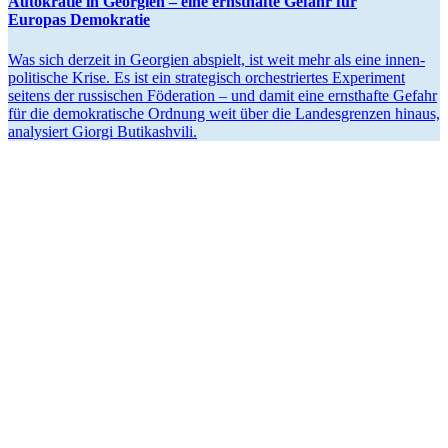
Autokratie in Georgien – eine ernst­hafte Gefahr für
Europas Demokratie
Was sich derzeit in Georgien abspielt, ist weit mehr als eine innen­
po­li­tische Krise. Es ist ein strate­gisch orches­triertes Experiment
seitens der russi­schen Föderation – und damit eine ernst­hafte Gefahr
für die demokra­tische Ordnung weit über die Landes­grenzen hinaus,
analy­siert Giorgi Butikashvili.