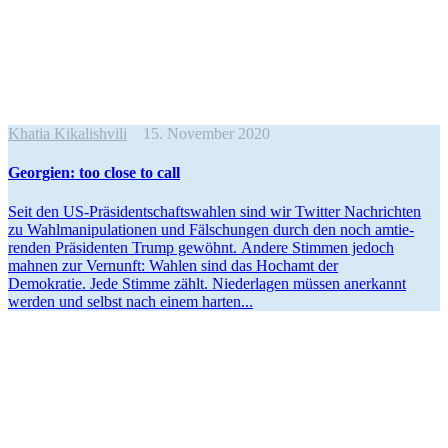
Khatia Kikalishvili
15. November 2020
Georgien: too close to call
Seit den US-Präsi­­den­t­­schafts­­­wahlen sind wir Twitter Nachrichten
zu Wahlma­ni­pu­la­tionen und Fälschungen durch den noch amtie­
renden Präsi­denten Trump gewöhnt. Andere Stimmen jedoch
mahnen zur Vernunft: Wahlen sind das Hochamt der
Demokratie. Jede Stimme zählt. Nieder­lagen müssen anerkannt
werden und selbst nach einem harten...