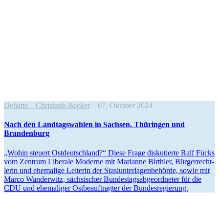
Debatte
Christoph Becker
07. Oktober 2024
Nach den Landtags­wahlen in Sachsen, Thüringen und
Brandenburg
„Wohin steuert Ostdeutschland?“ Diese Frage disku­tierte Ralf Fücks
vom Zentrum Liberale Moderne mit Marianne Birthler, Bürger­recht­
lerin und ehemalige Leiterin der Stasi­un­ter­la­gen­be­hörde, sowie mit
Marco Wanderwitz, sächsi­scher Bundes­tags­ab­ge­ord­neter für die
CDU und ehema­liger Ostbe­auf­tragter der Bundesregierung.