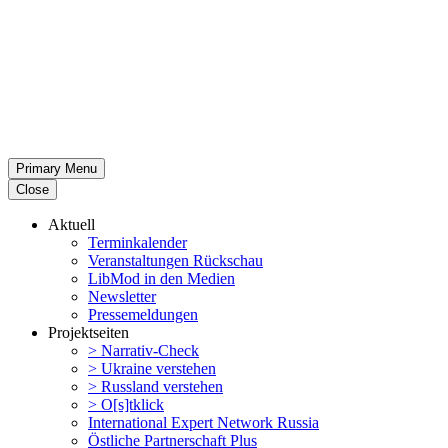
Primary Menu
Close
Aktuell
Termin­ka­lender
Veran­stal­tungen Rückschau
LibMod in den Medien
Newsletter
Presse­mel­dungen
Projekt­seiten
> Narrativ-Check
> Ukraine verstehen
> Russland verstehen
> O[s]tklick
Inter­na­tional Expert Network Russia
Östliche Partner­schaft Plus