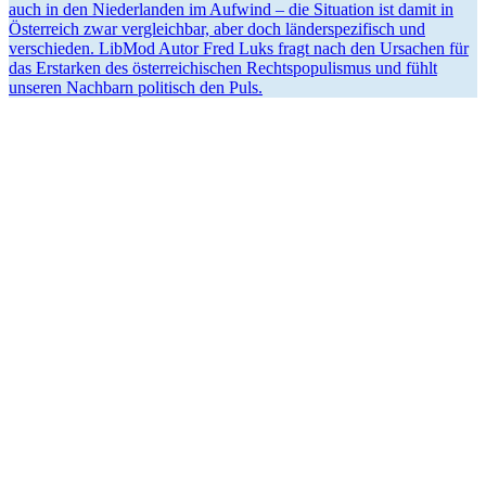
auch in den Nieder­landen im Aufwind – die Situation ist damit in
Öster­reich zwar vergleichbar, aber doch länder­spe­zi­fisch und
verschieden. LibMod Autor Fred Luks fragt nach den Ursachen für
das Erstarken des öster­rei­chi­schen Rechts­po­pu­lismus und fühlt
unseren Nachbarn politisch den Puls.