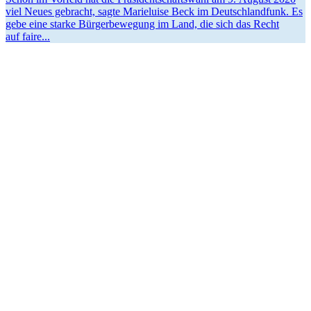
viel Neues gebracht, sagte Marie­luise Beck im Deutsch­landfunk. Es
gebe eine starke Bürger­be­wegung im Land, die sich das Recht
auf faire...