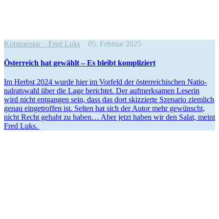
Kommentar
Fred Luks
05. Februar 2025
Öster­reich hat gewählt – Es bleibt kompliziert
Im Herbst 2024 wurde hier im Vorfeld der öster­rei­chi­schen Natio­
nal­ratswahl über die Lage berichtet. Der aufmerk­samen Leserin
wird nicht entgangen sein, dass das dort skizzierte Szenario ziemlich
genau einge­troffen ist. Selten hat sich der Autor mehr gewünscht,
nicht Recht gehabt zu haben… Aber jetzt haben wir den Salat, meint
Fred Luks.