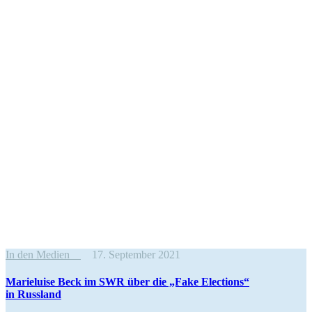
In den Medien
17. September 2021
Marie­luise Beck im SWR über die „Fake Elections“
in Russland