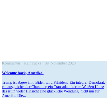
Kommentar
Ralf Fücks
09. November 2020
Welcome back, Amerika!
Trump ist abgewählt. Biden wird Präsident. Ein integrer Demokrat,
ein ausglei­chender Charakter, ein Trans­at­lan­tiker im Weißen Haus:
das ist in vieler Hinsicht eine glück­liche Wendung, nicht nur für
Amerika. Die...