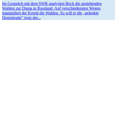
Im Gespräch mit dem SWR analy­siert Beck die anste­henden
Wahlen zur Duma in Russland. Auf verschie­densten Wegen
manipu­liert der Kreml die Wahlen. So will er die „gelenkte
Demokratie“ trotz der...