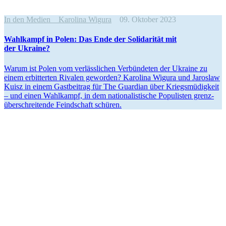
In den Medien
Karolina Wigura
09. Oktober 2023
Wahlkampf in Polen: Das Ende der Solida­rität mit
der Ukraine?
Warum ist Polen vom verläss­lichen Verbün­deten der Ukraine zu
einem erbit­terten Rivalen geworden? Karolina Wigura und Jaroslaw
Kuisz in einem Gastbeitrag für The Guardian über Kriegs­mü­digkeit
– und einen Wahlkampf, in dem natio­na­lis­tische Populisten grenz­
über­schrei­tende Feind­schaft schüren.