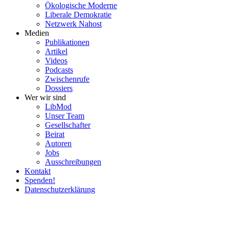
Ökolo­gische Moderne
Liberale Demokratie
Netzwerk Nahost
Medien
Publi­ka­tionen
Artikel
Videos
Podcasts
Zwischenrufe
Dossiers
Wer wir sind
LibMod
Unser Team
Gesell­schafter
Beirat
Autoren
Jobs
Ausschrei­bungen
Kontakt
Spenden!
Daten­schutz­er­klärung