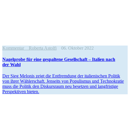
Kommentar
Roberta Astolfi
06. Oktober 2022
Nagel­probe für eine gespaltene Gesell­schaft – Italien nach
der Wahl
Der Sieg Melonis zeigt die Entfremdung der italie­ni­schen Politik
von ihrer Wähler­schaft. Jenseits von Populismus und Techno­kratie
muss die Politik den Diskursraum neu besetzen und langfristige
Perspek­tiven bieten.