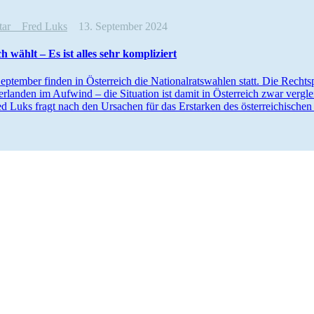
ntar
Fred Luks
13. September 2024
ch wählt – Es ist alles sehr kompliziert
ptember finden in Öster­reich die Natio­nal­rats­wahlen statt. Die Rechts­
r­landen im Aufwind – die Situation ist damit in Öster­reich zwar vergle
d Luks fragt nach den Ursachen für das Erstarken des öster­rei­chi­schen