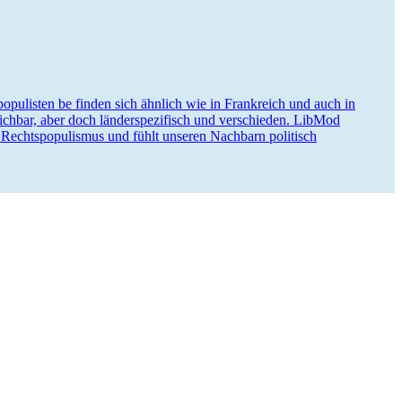
po­pu­listen be finden sich ähnlich wie in Frank­reich und auch in
ichbar, aber doch länder­spe­zi­fisch und verschieden. LibMod
 Rechts­po­pu­lismus und fühlt unseren Nachbarn politisch