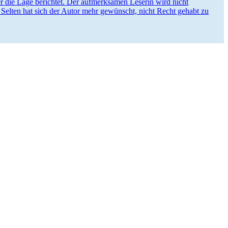
ber die Lage berichtet. Der aufmerk­samen Leserin wird nicht
t. Selten hat sich der Autor mehr gewünscht, nicht Recht gehabt zu