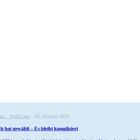
ntar
Fred Luks
05. Februar 2025
ch hat gewählt – Es bleibt kompliziert