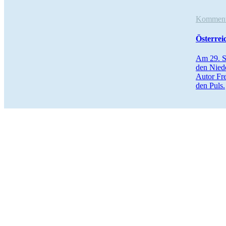
Komme
Öster­rei
Am 29. Se
den Niede
Autor Fre
den Puls.