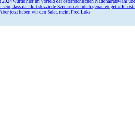
 2024 wurde hier im Vorfeld der öster­rei­chi­schen Natio­nal­ratswahl ü
 sein, dass das dort skizzierte Szenario ziemlich genau einge­troffen is
ber jetzt haben wir den Salat, meint Fred Luks.