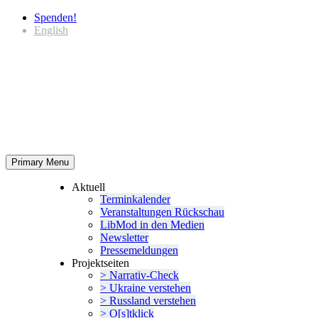
Spenden!
English
Primary Menu
Aktuell
Termin­ka­lender
Veran­stal­tungen Rückschau
LibMod in den Medien
Newsletter
Presse­mel­dungen
Projekt­seiten
> Narrativ-Check
> Ukraine verstehen
> Russland verstehen
> O[s]tklick