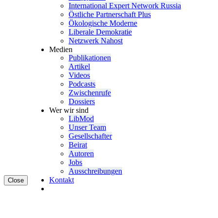
Inter­na­tional Expert Network Russia
Östliche Partner­schaft Plus
Ökolo­gische Moderne
Liberale Demokratie
Netzwerk Nahost
Medien
Publi­ka­tionen
Artikel
Videos
Podcasts
Zwischenrufe
Dossiers
Wer wir sind
LibMod
Unser Team
Gesell­schafter
Beirat
Autoren
Jobs
Ausschrei­bungen
Kontakt
Close