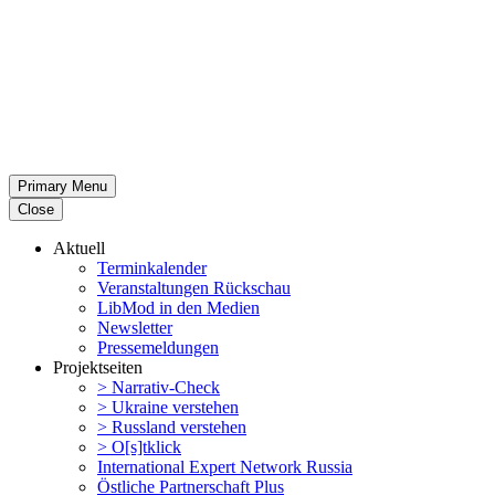
Primary Menu
Close
Aktuell
Termin­ka­lender
Veran­stal­tungen Rückschau
LibMod in den Medien
Newsletter
Presse­mel­dungen
Projekt­seiten
> Narrativ-Check
> Ukraine verstehen
> Russland verstehen
> O[s]tklick
Inter­na­tional Expert Network Russia
Östliche Partner­schaft Plus