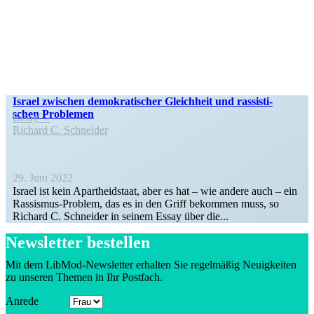
Israel zwischen demokra­ti­scher Gleichheit und rassis­ti­
schen Problemen
Essay
Richard C. Schneider
29. Juni 2022
Israel ist kein Apart­heid­staat, aber es hat – wie andere auch – ein
Rassismus-Problem, das es in den Griff bekommen muss, so
Richard C. Schneider in seinem Essay über die...
Newsletter bestellen
Mit dem LibMod-Newsletter erhalten Sie regel­mäßig Neuig­keiten
zu unseren Themen in Ihr Postfach.
Anrede