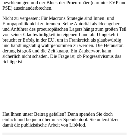
beschleu­nigen und der Block der Proeu­ropäer (darunter EVP und
PSE) auseinanderbrechen.
Nicht zu vergessen: Für Macrons Strategie sind Innen- und
Europa­po­litik nicht zu trennen. Seine Autorität als Ideen­geber
und Anführer des proeu­ro­päi­schen Lagers hängt zum großen Teil
von seiner Glaub­wür­digkeit im eigenen Land ab. Umgekehrt
braucht er Erfolg in der EU, um in Frank­reich als glaub­würdig
und handlungs­fähig wahrge­nommen zu werden. Die Heraus­for­
derung ist groß und die Zeit knapp. Ein Zauberwort kann
sicherlich nicht schaden. Die Frage ist, ob Progres­si­vismus das
richtige ist.
Hat Ihnen unser Beitrag gefallen? Dann spenden Sie doch
einfach und bequem über unser Spendentool. Sie unter­stützen
damit die publi­zis­tische Arbeit von LibMod.