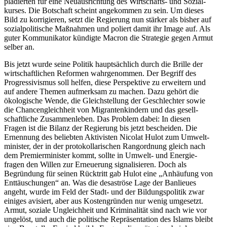
plädierten für eine Neuaus­richtung des Wirtschafts- und Sozial­
kurses. Die Botschaft scheint angekommen zu sein. Um dieses
Bild zu korri­gieren, setzt die Regierung nun stärker als bisher auf
sozial­po­li­tische Maßnahmen und poliert damit ihr Image auf. Als
guter Kommu­ni­kator kündigte Macron die Strategie gegen Armut
selber an.
Bis jetzt wurde seine Politik haupt­sächlich durch die Brille der
wirtschaft­lichen Reformen wahrge­nommen. Der Begriff des
Progres­si­vismus soll helfen, diese Perspektive zu erweitern und
auf andere Themen aufmerksam zu machen. Dazu gehört die
ökolo­gische Wende, die Gleich­stellung der Geschlechter sowie
die Chancen­gleichheit von Migran­ten­kindern und das gesell­
schaft­liche Zusam­men­leben. Das Problem dabei: In diesen
Fragen ist die Bilanz der Regierung bis jetzt bescheiden. Die
Ernennung des beliebten Aktivisten Nicolat Hulot zum Umwelt­
mi­nister, der in der proto­kol­la­ri­schen Rangordnung gleich nach
dem Premier­mi­nister kommt, sollte in Umwelt- und Energie­
fragen den Willen zur Erneuerung signa­li­sieren. Doch als
Begründung für seinen Rücktritt gab Hulot eine „Anhäufung von
Enttäu­schungen“ an. Was die desas­tröse Lage der Banlieues
angeht, wurde im Feld der Stadt- und der Bildungs­po­litik zwar
einiges avisiert, aber aus Kosten­gründen nur wenig umgesetzt.
Armut, soziale Ungleichheit und Krimi­na­lität sind nach wie vor
ungelöst, und auch die politische Reprä­sen­tation des Islams bleibt