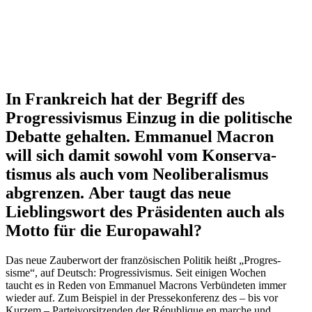
In Frank­reich hat der Begriff des
Progres­si­vismus Einzug in die politische
Debatte gehalten. Emmanuel Macron
will sich damit sowohl vom Konser­va­
tismus als auch vom Neoli­be­ra­lismus
abgrenzen. Aber taugt das neue
Lieblingswort des Präsi­denten auch als
Motto für die Europawahl?
Das neue Zauberwort der franzö­si­schen Politik heißt „Progres­
sisme“, auf Deutsch: Progres­si­vismus. Seit einigen Wochen
taucht es in Reden von Emmanuel Macrons Verbün­deten immer
wieder auf. Zum Beispiel in der Presse­kon­ferenz des – bis vor
Kurzem – Partei­vor­sit­zenden der République en marche und