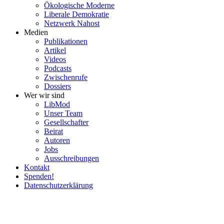
Ökolo­gische Moderne
Liberale Demokratie
Netzwerk Nahost
Medien
Publi­ka­tionen
Artikel
Videos
Podcasts
Zwischenrufe
Dossiers
Wer wir sind
LibMod
Unser Team
Gesell­schafter
Beirat
Autoren
Jobs
Ausschrei­bungen
Kontakt
Spenden!
Daten­schutz­er­klärung