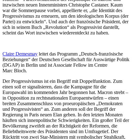
inzwi­schen neuen Innen­mi­nisters Chris­tophe Castaner. Kaum
war die Sommer­pause vorbei, appel­lierte er, „die Identität des
Progres­si­vismus zu erneuern, um den ideolo­gi­schen Korpus (der
Partei) zu entwi­ckeln“. Und auch der franzö­sische Präsident, der
sich in seinem Buch „Revolution“ als Progres­sivist darstellt,
scheint das Wort inzwi­schen wieder­ent­deckt zu haben.
Claire Demesmay
leitet das Programm „Deutsch-franzö­sische
Bezie­hungen“ der Deutschen Gesell­schaft für Auswärtige Politik
(DGAP) in Berlin und ist Associate Fellow im Centre
Marc Bloch.
Der Progres­si­vismus ist ein Begriff mit Doppel­funktion. Zum
einen soll er signa­li­sieren, dass die Kampagne für die
Europawahl im kommenden Jahr begonnen hat. Macron strebt –
in Opposition zu rechts­na­tio­nalen Europa­ent­würfen – einen
breiten Zusam­men­schluss von proeu­ro­päi­schen „Demokraten
und Progres­si­visten“ an. Zum anderen soll der Begriff der
Regierung in Paris neuen Elan geben. In den letzten Monaten
häuften sich innen­po­li­tische Schwie­rig­keiten. Ein großer Teil der
Bevöl­kerung zweifelt an der Richtigkeit der Reformen, die
Beliebt­heits­werte des Präsi­denten sind im Umfra­getief. Der
Rücktritt von zwei Star-Ministern mit symbo­li­scher Strahl­kraft,