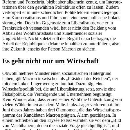
Reform und Fortschritt, bleibt aber allgemein genug, um Inter­pre­
ta­tionen über den gewählten Politikkurs offen zu lassen. Zudem
verkörpert er in unter­schied­lichen Politik­feldern einen Gegenpol
zum Konser­va­tismus und führt somit eine neue politische Polari­
sierung ein. Doch im Gegensatz zum Libera­lismus, wie er in
Frank­reich oft verstanden wird, hat er nicht den Beiklang vom
Abbau des Wohlfahrts­staats und zuneh­mender sozialer
Ungleichheit. Nicht zuletzt soll der Begriff dazu beitragen, die
Arbeit der République en Marche inhaltlich zu unter­füttern, also
ihre Zukunft jenseits der Person Macron zu sichern.
Es geht nicht nur um Wirtschaft
Obwohl mehrere Minister einen sozia­lis­ti­schen Hinter­grund
haben, gilt Macron inzwi­schen als „Präsident der Reichen“, der
mit dem linken Lager wenig zu tun hat. Dazu trägt eine
Wirtschafts­po­litik bei, die auf Libera­li­sierung setzt, sowie eine
Fiskal­po­litik, die Vermö­gende und Unter­nehmen begünstigt.
Kein Wunder also, dass er seit seiner Wahl die Unter­stützung von
vielen Wähle­rinnen aus dem Mitte-Links-Lager verloren hat. Im
Juni dieses Jahres haben drei Ökonomen, die das Wirtschafts­pro­
gramm des Kandi­daten Macron prägten, Alarm geschlagen. In
einem Schreiben an den Elysée-Palast warnten sie vor dem „Bild
von Macht­habern, denen die soziale Frage gleich­gültig ist“, und