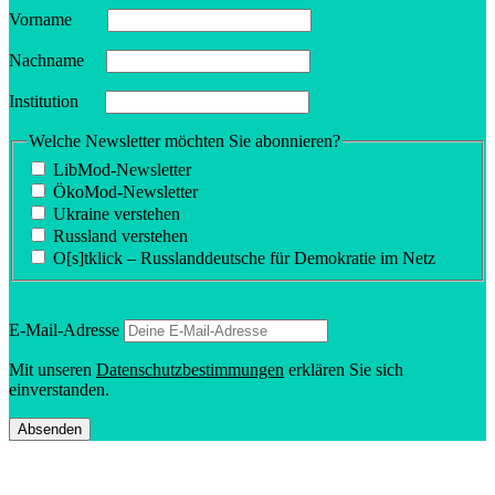
Vorname
Nachname
Insti­tution
Welche Newsletter möchten Sie abonnieren?
LibMod-Newsletter
ÖkoMod-Newsletter
Ukraine verstehen
Russland verstehen
O[s]tklick – Russland­deutsche für Demokratie im Netz
E‑Mail-Adresse
Mit unseren
Daten­schutz­be­stim­mungen
erklären Sie sich
einverstanden.