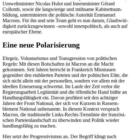
Umwelt­mi­nister Nicolas Hulot und Innen­mi­nister Gérard
Collomb, sowie die langwierige und mühsame Kabinetts­um­
bildung, unter­mi­nieren die politische Autorität Emmanuel
Macrons. Für ihn und sein Team geht es nun darum, Glaub­wür­
digkeit zurück­zu­ge­winnen –sowohl innen­po­li­tisch, als auch auf
europäi­scher Ebene.
Eine neue Polarisierung
Ehrgeiz, Volun­t­a­rismus und Trans­gression von politi­schen
Regeln: Mit diesen Botschaften ist Macron an die Macht
gekommen. Seit Jahren herrscht in Frank­reich Misstrauen
gegenüber den etablierten Parteien und der politi­schen Elite, die
sich nicht allein mit der perso­nellen, sondern vor allem mit der
ideellen Erneuerung schwertut. Im Laufe der Zeit verlor die
Regie­rungs­arbeit Legiti­mität und die öffent­liche Hand büßte an
Handlungs­fä­higkeit ein. Davon profi­tiert seit den achtziger
Jahren der Front National, der sich vor Kurzem in Rassem­
blement National unbenannte. In diesem Kontext versprach
Macron, die tradi­tio­nelle Links-Rechts-Trenn­linie der franzö­si­
schen Partei­en­land­schaft zu überwinden und Politik wieder
handlungs­fähig zu machen.
Hier setzt der Progres­si­vismus an. Der Begriff klingt nach