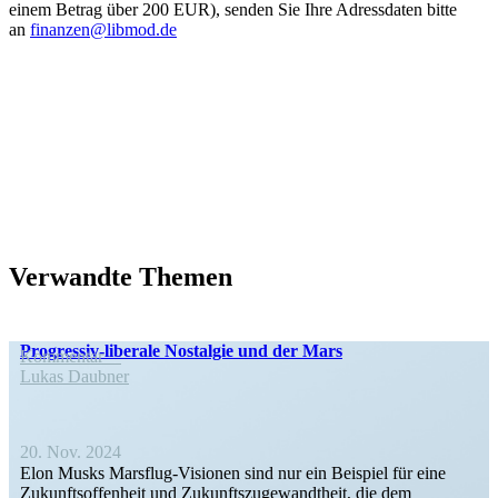
einem Betrag über 200 EUR), senden Sie Ihre Adress­daten bitte
an
finanzen@libmod.de
Verwandte Themen
Progressiv-liberale Nostalgie und der Mars
Kommentar
Lukas Daubner
20. Nov. 2024
Elon Musks Marsflug-Visionen sind nur ein Beispiel für eine
Zukunfts­of­fenheit und Zukunfts­zu­ge­wandtheit, die dem