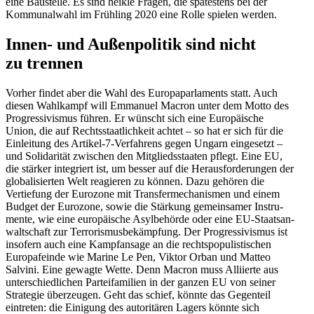
eine Baustelle. Es sind heikle Fragen, die spätestens bei der
Kommu­nalwahl im Frühling 2020 eine Rolle spielen werden.
Innen- und Außen­po­litik sind nicht
zu trennen
Vorher findet aber die Wahl des Europa­par­la­ments statt. Auch
diesen Wahlkampf will Emmanuel Macron unter dem Motto des
Progres­si­vismus führen. Er wünscht sich eine Europäische
Union, die auf Rechts­staat­lichkeit achtet – so hat er sich für die
Einleitung des Artikel-7-Verfahrens gegen Ungarn einge­setzt –
und Solida­rität zwischen den Mitglieds­staaten pflegt. Eine EU,
die stärker integriert ist, um besser auf die Heraus­for­de­rungen der
globa­li­sierten Welt reagieren zu können. Dazu gehören die
Vertiefung der Eurozone mit Trans­fer­me­cha­nismen und einem
Budget der Eurozone, sowie die Stärkung gemein­samer Instru­
mente, wie eine europäische Asylbe­hörde oder eine EU-Staats­an­
walt­schaft zur Terro­ris­mus­be­kämpfung. Der Progres­si­vismus ist
insofern auch eine Kampf­ansage an die rechts­po­pu­lis­ti­schen
Europa­feinde wie Marine Le Pen, Viktor Orban und Matteo
Salvini. Eine gewagte Wette. Denn Macron muss Alliierte aus
unter­schied­lichen Partei­fa­milien in der ganzen EU von seiner
Strategie überzeugen. Geht das schief, könnte das Gegenteil
eintreten: die Einigung des autori­tären Lagers könnte sich