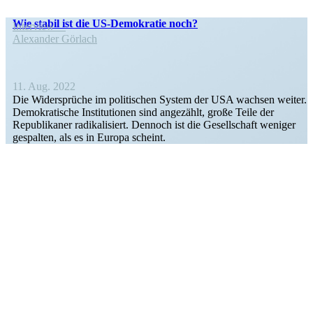
Wie stabil ist die US-Demokratie noch?
Interview
Alexander Görlach
11. Aug. 2022
Die Wider­sprüche im politi­schen System der USA wachsen weiter.
Demokra­tische Insti­tu­tionen sind angezählt, große Teile der
Republi­kaner radika­li­siert. Dennoch ist die Gesell­schaft weniger
gespalten, als es in Europa scheint.