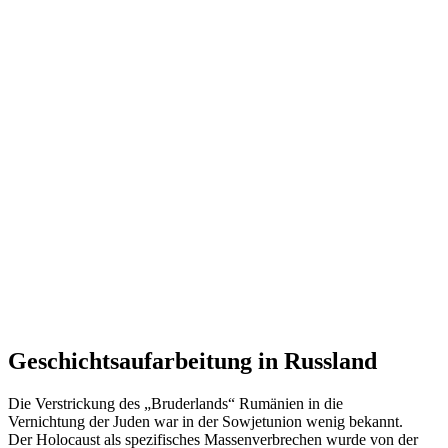
Geschichts­auf­ar­beitung in Russland
Die Verstri­ckung des „Bruder­lands“ Rumänien in die
Vernichtung der Juden war in der Sowjet­union wenig bekannt.
Der Holocaust als spezi­fi­sches Massen­ver­brechen wurde von der