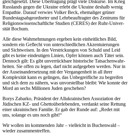
gleich­ge­setzt. Diese Übertragung prägt viele Diskurse. Im Krieg
Russlands gegen die Ukraine erlebt die Ukraine deshalb wenig
Empathie. Darauf verwies Volker Beck, ehema­liger grüner
Bundes­tags­ab­ge­ord­neter und Lehrbe­auf­tragter des Zentrums für
Religi­ons­wis­sen­schaft­liche Studien (CERES) der Ruhr-Univer­
sität Bochum.
Alle diese Wahrneh­mungen ergeben kein einheit­liches Bild,
sondern ein Geflecht von unter­schied­lichen Akzen­tu­ie­rungen
und Sicht­weisen. In den Verstri­ckungen von Schuld und Leid
gibt es keine eindeu­tigen Linien, Opfer können auch Täter sein.
Dennoch gilt: Es gibt unver­rückbare histo­rische Tatsa­chen­wahr­
heiten. Sie offen zu legen, darf nicht aufge­geben werden. Nur in
der Ausein­an­der­setzung mit der Vergan­genheit in all ihrer
Komple­xität kann es gelingen, das Unbegreif­liche zu begreifen
und sich dem zu nähern, was unvor­stellbar bleibt: Wie konnte der
Mord an sechs Millionen Juden geschehen?
Borys Zabarko, Präsident der Allukrai­ni­schen Assoziation der
Jüdischen KZ- und Ghetto­über­le­benden, verdankt seine Rettung
einer ukrai­ni­schen Familie. Er gab der Runde auf: „Redet mit
uns, solange es uns noch gibt!“
Wir wollen im kommenden Jahr – vielleicht in Buchenwald –
wieder zusammentreffen.