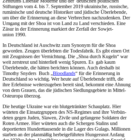
Zentrums Liberale Moderne und der deutschen politi­schen
Stiftungen vom 4. bis 7. September 2019 ukrai­nische, russische,
rumänische und deutsche Histo­riker und jüdische Überle­bende,
um über die Erinnerung an diese Verbrechen nachzu­denken. Der
Umgang mit der Shoa ist von Land zu Land verschieden. Eine
Zäsur in der Erinnerung markiert der Zerfall der Sowjet­
union 1990.
In Deutschland ist Auschwitz zum Synonym für die Shoa
geworden. Zeugen überlebten die Todes­fabrik. Es gibt einen Ort
mit Zeugnissen der Vernichtung. Die „Shoa durch Kugeln“ war
weit zerstreut und hinterließ wenig Spuren. Es gab kaum
Überle­bende, die hätten berichten können. Auch deshalb ist
Timothy Snyders Buch „
Blood­lands
“ für die Erinnerung in
Deutschland so wichtig. Wer heute auf Überle­bende trifft, die
ihre Erleb­nisse weiter­zu­geben bereit sind, bekommt eine Ahnung
von dem Grauen, das die jüdischen Siedlungs­ge­biete in Mittel-
Osteuropa überzog.
Die heutige Ukraine war ein blutge­tränkter Schau­platz. Hier
wüteten die Einsatz­gruppen des NS-Regimes und ihre Verbün­
deten gegen Juden, Slawen, Zivile und gefangene Soldaten der
Roten Armee. Hier wüteten auch die Schergen Stalins und
depor­tierten Hundert­tau­sende in die Lager des Gulags. Millionen
starben an der planmäßig herbei­ge­führten Hungersnot Anfang