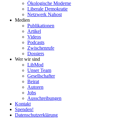
Ökolo­gische Moderne
Liberale Demokratie
Netzwerk Nahost
Medien
Publi­ka­tionen
Artikel
Videos
Podcasts
Zwischenrufe
Dossiers
Wer wir sind
LibMod
Unser Team
Gesell­schafter
Beirat
Autoren
Jobs
Ausschrei­bungen
Kontakt
Spenden!
Daten­schutz­er­klärung