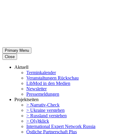
Primary Menu
Close
Aktuell
Termin­ka­lender
Veran­stal­tungen Rückschau
LibMod in den Medien
Newsletter
Presse­mel­dungen
Projekt­seiten
> Narrativ-Check
> Ukraine verstehen
> Russland verstehen
> O[s]tklick
Inter­na­tional Expert Network Russia
Östliche Partner­schaft Plus