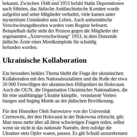
bekannt. Zwischen 1948 und 1953 befahl Stalin Depor­ta­tionen
nach Sibirien, das Jüdische Antifa­schis­tische Komitee wurde
aufgelöst und seine Mitglieder verhaftet, viele kamen unter
myste­riösen Umständen ums Leben. Auch antise­mi­tische
Verschwö­rungs­theorien wurden vom Regime befeuert.
Beispielhaft dafür steht der Prozess gegen die Mitglieder der
sogenannten „Ärzte­ver­schwörung“ 1953, in dem Dutzende
jüdische Ärzte eines Mordkom­plotts für schuldig
befunden wurden.
Ukrai­nische Kollaboration
Ein besonders heikles Thema bleibt die Frage der ukrai­ni­schen
Kolla­bo­ration mit den Natio­nal­so­zia­listen und die Rolle der etwa
20 000 Freiwil­ligen der ukrai­ni­schen Hilfs­po­lizei im Holocaust.
Auch die OUN, die Organi­sation Ukrai­ni­scher Natio­na­listen, die
für eine unabhängige Ukraine kämpfte, veran­lasste Vertrei­
bungen und beging Morde an der jüdischen Bevölkerung.
Für den Histo­riker Oleh Surowtzew von der Univer­sität
Czernowitz, der den Holocaust in der Bukowina erforscht, gilt:
Man muss mehr über all diese schwie­rigen Fragen reden, selbst
wenn sie nicht in das nationale Narrativ, dem zufolge die
Ukrainer stets Opfer waren, passen. Es gilt Schuld anzuer­kennen