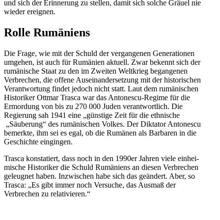
und sich der Erinnerung zu stellen, damit sich solche Gräuel nie
wieder ereignen.
Rolle Rumäniens
Die Frage, wie mit der Schuld der vergan­genen Genera­tionen
umgehen, ist auch für Rumänien aktuell. Zwar bekennt sich der
rumänische Staat zu den im Zweiten Weltkrieg began­genen
Verbrechen, die offene Ausein­an­der­setzung mit der histo­ri­schen
Verant­wortung findet jedoch nicht statt. Laut dem rumäni­schen
Histo­riker Ottmar Trasca war das Antonescu-Regime für die
Ermordung von bis zu 270 000 Juden verant­wortlich. Die
Regierung sah 1941 eine „günstige Zeit für die ethnische
„Säuberung“ des rumäni­schen Volkes. Der Diktator Antonescu
bemerkte, ihm sei es egal, ob die Rumänen als Barbaren in die
Geschichte eingingen.
Trasca konsta­tiert, dass noch in den 1990er Jahren viele einhei­
mische Histo­riker die Schuld Rumäniens an diesen Verbrechen
geleugnet haben. Inzwi­schen habe sich das geändert. Aber, so
Trasca: „Es gibt immer noch Versuche, das Ausmaß der
Verbrechen zu relativieren.“