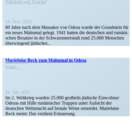
Nikolaus von Twickel
10. Nov. 2021
80 Jahre nach dem Mas­sa­ker von Odesa wurde der Grund­stein für
ein neues Mahnmal gelegt. 1941 hatten die deut­schen und rumä­ni­
schen Besat­zer in der Schwarz­meer­stadt rund 25.000 Men­schen
über­wie­gend jüdischer...
Marie­luise Beck zum Mahnmal in Odesa
Interview
Video
26. Jan. 2021
Im 2. Weltkrieg wurden 25.000 großteils jüdische Einwohner
Odesas mit Hilfe rumäni­scher Truppen unter Aufsicht der
deutschen Wehrmacht auf brutale Weise ermordet. Marie­luise
Beck meint: Das verdient Erinnerung.