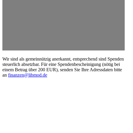
Wir sind als gemein­nützig anerkannt, entspre­chend sind Spenden
steuerlich absetzbar. Für eine Spenden­be­schei­nigung (nötig bei
einem Betrag über 200 EUR), senden Sie Ihre Adress­daten bitte
an
finanzen@libmod.de