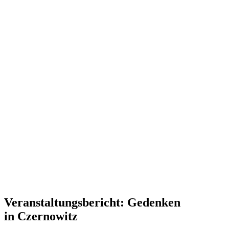
Veran­stal­tungs­be­richt: Gedenken
in Czernowitz