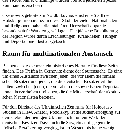
der 1930er Jahre, Unzählige wurden von sowje­ti­schen Spezi­al­
kom­mandos erschossen.
Czernowitz gehörte zur Nordbu­kovina, einst eine Stadt der
Habsbur­ger­mon­archie. In dieser Stadt der vielen Natio­na­li­täten
und Religionen haben die totali­tären Herrschafts­ap­parate
besonders tiefe Wunden geschlagen. Die jüdische Bevöl­kerung
der Region wurde durch Erschie­ßungen, Krank­heiten, Hunger
und Depor­ta­tionen fast ausgelöscht.
Raum für multi­na­tio­nalen Austausch
Bis heute ist es schwer, ein histo­ri­sches Narrativ für diese Zeit zu
finden. Das Treffen in Cernovitz diente der Spuren­suche. Es ging
um einen Austausch zwischen jenen, die vor allem die rumäni­
schen Besatzer und jenen, die die deutschen Besatzer erfahren
hatten; zwischen jenen, die vor allem die sowje­ti­schen Depor­ta­
tionen hervor­hoben und jenen, die die Mittä­ter­schaft der ukrai­ni­
schen Natio­na­listen betonen.
Für den Direktor des Ukrai­ni­schen Zentrums für Holocaust-
Studien in Kiew, Anatolij Podolskyj, ist die Juden­ver­folgung auf
dem Gebiet der heutigen Ukraine nicht nur ein Werk der
deutschen Besatzer. Dass auch die Sowjet­macht gegen die
jüdische Bevöl­kerung vorging, ist im Westen bis heute wenig