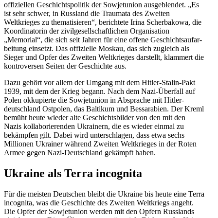
offizi­ellen Geschichts­po­litik der Sowjet­union ausge­blendet. „Es
ist sehr schwer, in Russland die Traumata des Zweiten
Weltkrieges zu thema­ti­sieren“, berichtete Irina Scher­bakowa, die
Koordi­na­torin der zivil­ge­sell­schaft­lichen Organi­sation
„Memorial“, die sich seit Jahren für eine offene Geschichts­auf­ar­
beitung einsetzt. Das offizielle Moskau, das sich zugleich als
Sieger und Opfer des Zweiten Weltkrieges darstellt, klammert die
kontro­versen Seiten der Geschichte aus.
Dazu gehört vor allem der Umgang mit dem Hitler-Stalin-Pakt
1939, mit dem der Krieg begann. Nach dem Nazi-Überfall auf
Polen okkupierte die Sowjet­union in Absprache mit Hitler­
deutschland Ostpolen, das Baltikum und Bessa­rabien. Der Kreml
bemüht heute wieder alte Geschichts­bilder von den mit den
Nazis kolla­bo­rie­renden Ukrainern, die es wieder einmal zu
bekämpfen gilt. Dabei wird unter­schlagen, dass etwa sechs
Millionen Ukrainer während Zweiten Weltkrieges in der Roten
Armee gegen Nazi-Deutschland gekämpft haben.
Ukraine als Terra incognita
Für die meisten Deutschen bleibt die Ukraine bis heute eine Terra
incognita, was die Geschichte des Zweiten Weltkriegs angeht.
Die Opfer der Sowjet­union werden mit den Opfern Russlands