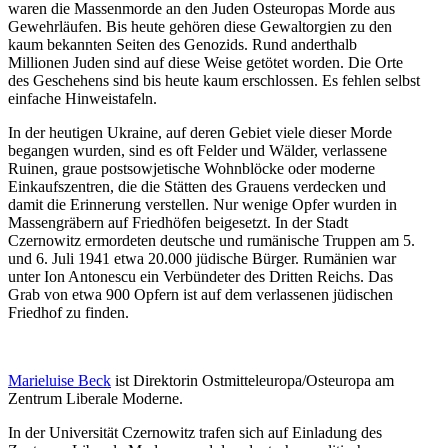
waren die Massen­morde an den Juden Osteu­ropas Morde aus
Gewehr­läufen. Bis heute gehören diese Gewalt­orgien zu den
kaum bekannten Seiten des Genozids. Rund anderthalb
Millionen Juden sind auf diese Weise getötet worden. Die Orte
des Geschehens sind bis heute kaum erschlossen. Es fehlen selbst
einfache Hinweistafeln.
In der heutigen Ukraine, auf deren Gebiet viele dieser Morde
begangen wurden, sind es oft Felder und Wälder, verlassene
Ruinen, graue postso­wje­tische Wohnblöcke oder moderne
Einkaufs­zentren, die die Stätten des Grauens verdecken und
damit die Erinnerung verstellen. Nur wenige Opfer wurden in
Massen­gräbern auf Fried­höfen beigesetzt. In der Stadt
Czernowitz ermor­deten deutsche und rumänische Truppen am 5.
und 6. Juli 1941 etwa 20.000 jüdische Bürger. Rumänien war
unter Ion Antonescu ein Verbün­deter des Dritten Reichs. Das
Grab von etwa 900 Opfern ist auf dem verlas­senen jüdischen
Friedhof zu finden.
Marie­luise Beck
ist Direk­to­rin Ostmitteleuropa/​​Osteuropa am
Zentrum Liberale Moderne.
In der Univer­sität Czernowitz trafen sich auf Einladung des