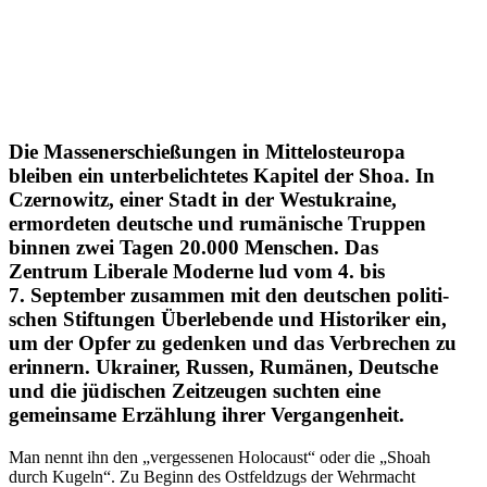
Die Massen­er­schie­ßungen in Mittel­ost­europa
bleiben ein unter­be­lich­tetes Kapitel der Shoa. In
Czernowitz, einer Stadt in der Westukraine,
ermor­deten deutsche und rumänische Truppen
binnen zwei Tagen 20.000 Menschen. Das
Zentrum Liberale Moderne lud vom 4. bis
7. September zusammen mit den deutschen politi­
schen Stiftungen Überle­bende und Histo­riker ein,
um der Opfer zu gedenken und das Verbrechen zu
erinnern.
Ukrainer, Russen, Rumänen, Deutsche
und die jüdischen Zeitzeugen suchten eine
gemeinsame Erzählung ihrer Vergan­genheit
.
Man nennt ihn den „verges­senen Holocaust“ oder die „Shoah
durch Kugeln“. Zu Beginn des Ostfeldzugs der Wehrmacht