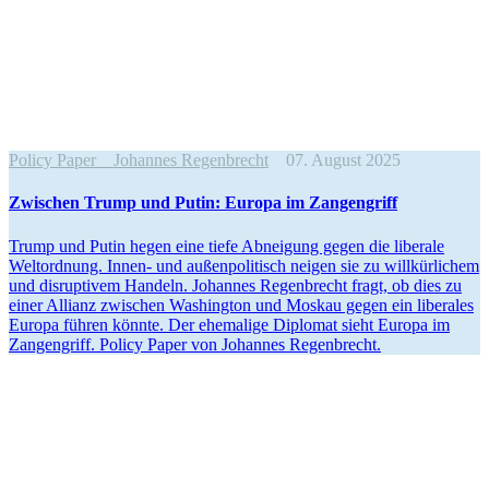
Policy Paper
Johannes Regenbrecht
07. August 2025
Zwischen Trump und Putin: Europa im Zangengriff
Trump und Putin hegen eine tiefe Abneigung gegen die liberale
Weltordnung. Innen- und außen­po­li­tisch neigen sie zu willkür­lichem
und disrup­tivem Handeln. Johannes Regen­brecht fragt, ob dies zu
einer Allianz zwischen Washington und Moskau gegen ein liberales
Europa führen könnte. Der ehemalige Diplomat sieht Europa im
Zangen­griff. Policy Paper von Johannes Regenbrecht.