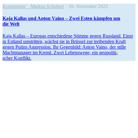
Kommentar
Markus Schubert
10. November 2025
Kaja Kallas und Anton Vaino – Zwei Esten kämpfen um
die Welt
Kaja Kallas – Europas entschiedene Stimme gegen Russland. Einst
in Estland umstritten, wächst sie in Brüssel zur treibenden Kraft
gegen Putins Aggression. Ihr Gegenbild: Anton Vaino, der stille
Macht­ma­nager im Kreml. Zwei Lebenswege, ein geopo­li­ti­
scher Konflikt.