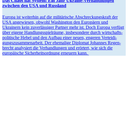
Das Chaos hat System: Ein Jahr Ukraine-Verhand­lungen
zwischen den USA und Russland
Europa ist weiterhin auf die militä­rische Abschre­ckungs­kraft der
USA angewiesen, obwohl Washington den Europäern und
Ukrainern kein zuver­läs­siger Partner mehr ist. Doch Europa verfügt
über eigene Handlungs­spiel­räume, insbe­sondere durch wirtschafts­
po­li­tische Hebel und den Aufbau einer neuen, engeren Vertei­di­
gungs­zu­sam­men­arbeit. Der ehemalige Diplomat Johannes Regen­
brecht analy­siert die Verhand­lungen und erörtert, wie sich die
europäische Sicher­heits­ordnung erneuern kann.