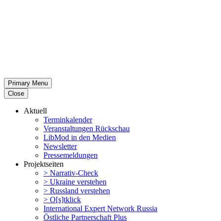
Primary Menu
Close
Aktuell
Termin­ka­lender
Veran­stal­tungen Rückschau
LibMod in den Medien
Newsletter
Presse­mel­dungen
Projekt­seiten
> Narrativ-Check
> Ukraine verstehen
> Russland verstehen
> O[s]tklick
Inter­na­tional Expert Network Russia
Östliche Partner­schaft Plus