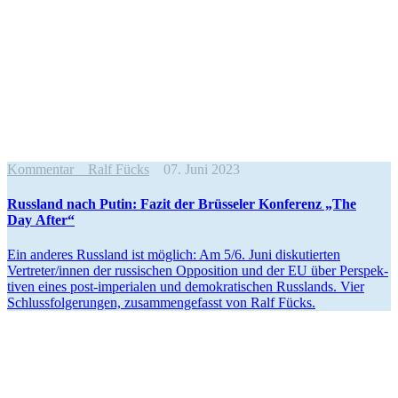
Kommentar
Ralf Fücks
07. Juni 2023
Russland nach Putin: Fazit der Brüsseler Konferenz „The
Day After“
Ein anderes Russland ist möglich: Am 5/​6. Juni disku­tierten
Vertreter/​innen der russi­schen Opposition und der EU über Perspek­
tiven eines post-imperialen und demokra­ti­schen Russlands. Vier
Schluss­fol­ge­rungen, zusam­men­ge­fasst von Ralf Fücks.