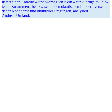
liefert einen Entwurf – und womöglich Kern – für künftige multi­la­
terale Zusam­men­arbeit zwischen demokra­ti­schen Ländern verschie­
dener Konti­nente und kultu­reller Prägungen, analy­siert
Andreas Umland.