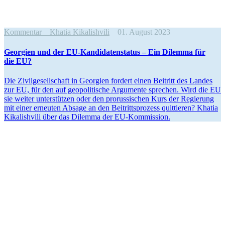
Kommentar
Khatia Kikalishvili
01. August 2023
Georgien und der EU-Kandi­da­ten­status – Ein Dilemma für
die EU?
Die Zivil­ge­sell­schaft in Georgien fordert einen Beitritt des Landes
zur EU, für den auf geopo­li­tische Argumente sprechen. Wird die EU
sie weiter unter­stützen oder den prorus­si­schen Kurs der Regierung
mit einer erneuten Absage an den Beitritts­prozess quittieren? Khatia
Kikalishvili über das Dilemma der EU-Kommission.