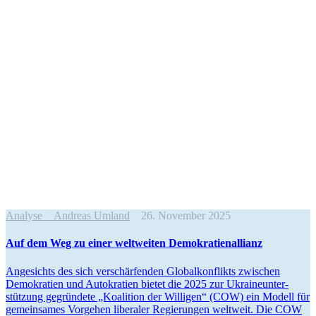
Analyse
Andreas Umland
26. November 2025
Auf dem Weg zu einer weltweiten Demokratienallianz
Angesichts des sich verschär­fenden Global­kon­flikts zwischen
Demokratien und Autokratien bietet die 2025 zur Ukrai­ne­un­ter­
stützung gegründete „Koalition der Willigen“ (COW) ein Modell für
gemein­sames Vorgehen liberaler Regie­rungen weltweit. Die COW