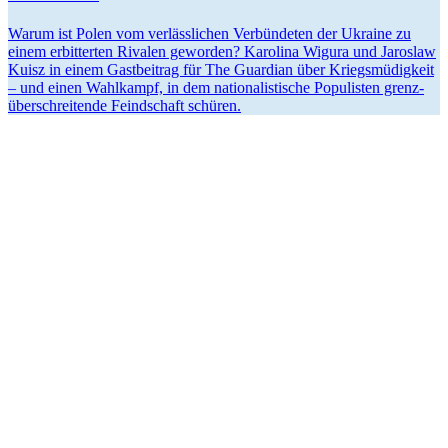
Warum ist Polen vom verläss­lichen Verbün­deten der Ukraine zu
einem erbit­terten Rivalen geworden? Karolina Wigura und Jaroslaw
Kuisz in einem Gastbeitrag für The Guardian über Kriegs­mü­digkeit
– und einen Wahlkampf, in dem natio­na­lis­tische Populisten grenz­
über­schrei­tende Feind­schaft schüren.