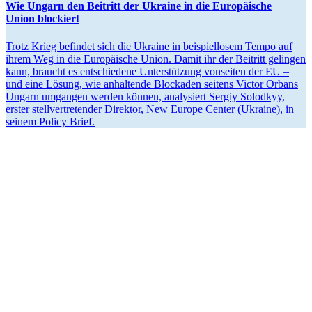
Wie Ungarn den Beitritt der Ukraine in die Europäische
Union blockiert
Trotz Krieg befindet sich die Ukraine in beispiel­losem Tempo auf
ihrem Weg in die Europäische Union. Damit ihr der Beitritt gelingen
kann, braucht es entschiedene Unter­stützung vonseiten der EU –
und eine Lösung, wie anhal­tende Blockaden seitens Victor Orbans
Ungarn umgangen werden können, analy­siert Sergiy Solodkyy,
erster stell­ver­tre­tender Direktor, New Europe Center (Ukraine), in
seinem Policy Brief.