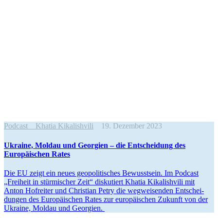
Podcast
Khatia Kikalishvili
19. Dezember 2023
Ukraine, Moldau und Georgien – die Entscheidung des
Europäi­schen Rates
Die EU zeigt ein neues geopo­li­ti­sches Bewusstsein. Im Podcast
„Freiheit in stürmi­scher Zeit“ disku­tiert Khatia Kikalishvili mit
Anton Hofreiter und Christian Petry die wegwei­senden Entschei­
dungen des Europäi­schen Rates zur europäi­schen Zukunft von der
Ukraine, Moldau und Georgien.