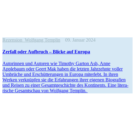
Rezension
Wolfgang Templin
09. Januar 2024
Zerfall oder Aufbruch – Blicke auf Europa
Autorinnen und Autoren wie Timothy Garton Ash, Anne
Applebaum oder Geert Mak haben die letzten Jahrzehnte voller
Umbrüche und Erschüt­te­rungen in Europa miterlebt. In ihren
Werken verknüpfen sie die Erfah­rungen ihrer eigenen Biografien
und Reisen zu einer Gesamt­ge­schichte des Konti­nents. Eine litera­
rische Gesamt­schau von Wolfgang Templin.