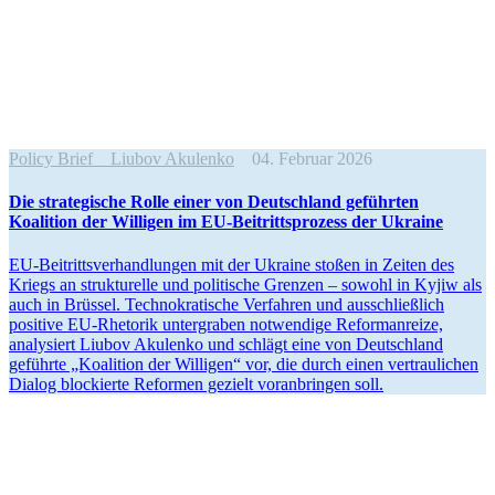
Policy Brief
Liubov Akulenko
04. Februar 2026
Die strate­gische Rolle einer von Deutschland geführten
Koalition der Willigen im EU-Beitritts­prozess der Ukraine
EU-Beitritts­ver­hand­lungen mit der Ukraine stoßen in Zeiten des
Kriegs an struk­tu­relle und politische Grenzen – sowohl in Kyjiw als
auch in Brüssel. Techno­kra­tische Verfahren und ausschließlich
positive EU-Rhetorik unter­graben notwendige Refor­m­an­reize,
analy­siert Liubov Akulenko und schlägt eine von Deutschland
geführte „Koalition der Willigen“ vor, die durch einen vertrau­lichen
Dialog blockierte Reformen gezielt voran­bringen soll.