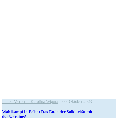
In den Medien
Karolina Wigura
09. Oktober 2023
Wahlkampf in Polen: Das Ende der Solida­rität mit
der Ukraine?