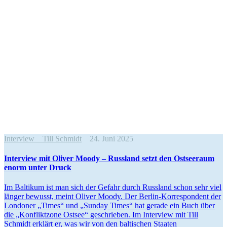
Interview
Till Schmidt
24. Juni 2025
Interview mit Oliver Moody – Russland setzt den Ostseeraum
enorm unter Druck
Im Baltikum ist man sich der Gefahr durch Russland schon sehr viel
länger bewusst, meint Oliver Moody. Der Berlin-Korre­spondent der
Londoner „Times“ und „Sunday Times“ hat gerade ein Buch über
die „Konfliktzone Ostsee“ geschrieben. Im Interview mit Till
Schmidt erklärt er, was wir von den balti­schen Staaten