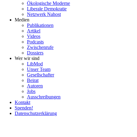
Ökolo­gische Moderne
Liberale Demokratie
Netzwerk Nahost
Medien
Publi­ka­tionen
Artikel
Videos
Podcasts
Zwischenrufe
Dossiers
Wer wir sind
LibMod
Unser Team
Gesell­schafter
Beirat
Autoren
Jobs
Ausschrei­bungen
Kontakt
Spenden!
Daten­schutz­er­klärung