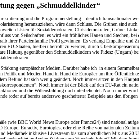
ltung gegen „Schmud­del­kinder“
kru­tierung und die Programm­er­stellung – deutlich trans­na­tio­naler
olari­sierung heran­zu­ziehen, wäre dann Schluss. Die Grünen sind auch 
weiten Listen für Sozial­de­mo­kraten, Christ­de­mo­kraten, Grüne, Linke,
nfluss von Seilschaften: es wird ein fröhliches Hauen und Stechen, bei d
b ihrer Partei­en­fa­milie Profil gewinnen. Es verlangt Empathie und Z
neren EU-Staaten, hierbei überrollt zu werden, durch Überkom­pen­sieru
klare Haltung gegenüber den Schmud­del­kindern wie Fidesz (Ungarn) bei 
ialdemokraten.
ner Stärkung europäi­scher Medien. Darüber habe ich in einem Sammelb
n Politik und Medien Hand in Hand die Europäer um ihre Öffent­lichkeit
em Befund hat sich wenig geändert. Noch immer sitzen in den Haupt­stadt
or­re­spon­denten“. Noch immer ist der Blick auf den EU-Rat ein natio­n
ionen und die Willens­bildung dort unter­be­lichtet. Noch immer wird au
­rende (oder auf bereits anderswo geschei­terte) Beispiele aus den übrige
s­kanäle (wie BBC World News Europe oder France24) sind national aufg
Europe, Euractiv, Eurotopics, oder eine Reihe von natio­nalen Zeitunge
m und Mediathek inklusive Livestream bis zum abend­lichen Mix aus 20 Uh
rf ausleuchtet und seine Stärken zum Vorschein bringt? Mit dem Input etl