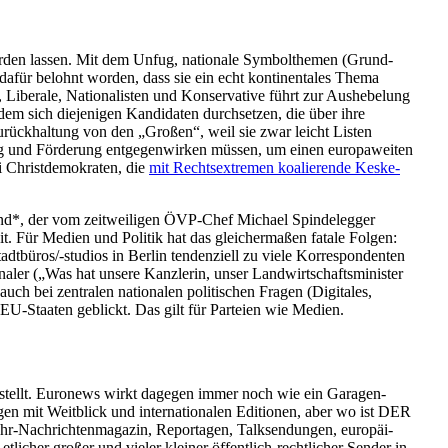
 werden lassen. Mit dem Unfug, nationale Symbol­themen (Grund­
dafür belohnt worden, dass sie ein echt konti­nen­tales Thema
 Liberale, Natio­na­listen und Konser­vative führt zur Aushe­belung
em sich dieje­nigen Kandi­daten durch­setzen, die über ihre
urück­haltung von den „Großen“, weil sie zwar leicht Listen
ng und Förderung entge­gen­wirken müssen, um einen europa­weiten
Christ­de­mo­kraten, die
mit Rechts­extremen koalie­rende Keske­
and*, der vom zeitwei­ligen ÖVP-Chef Michael Spinde­legger
. Für Medien und Politik hat das gleicher­maßen fatale Folgen:
­büros/-studios in Berlin tenden­ziell zu viele Korre­spon­denten
aler („Was hat unsere Kanzlerin, unser Landwirt­schafts­mi­nister
ch bei zentralen natio­nalen politi­schen Fragen (Digitales,
n EU-Staaten geblickt. Das gilt für Parteien wie Medien.
e­stellt. Euronews wirkt dagegen immer noch wie ein Garagen­
n mit Weitblick und inter­na­tio­nalen Editionen, aber wo ist DER
r-Nachrich­ten­ma­gazin, Repor­tagen, Talksen­dungen, europäi­
icher großer und vieler kleiner öffentlich-recht­licher Sender in