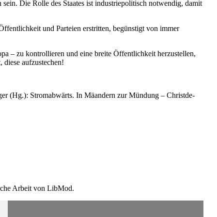
. Die Rolle des Staates ist indus­trie­po­li­tisch notwendig, damit
ffent­lichkeit und Parteien erstritten, begünstigt von immer
– zu kontrol­lieren und eine breite Öffent­lichkeit herzu­stellen,
it, diese aufzustechen!
ger (Hg.): Strom­ab­wärts. In Mäandern zur Mündung – Christ­de­
ische Arbeit von LibMod.