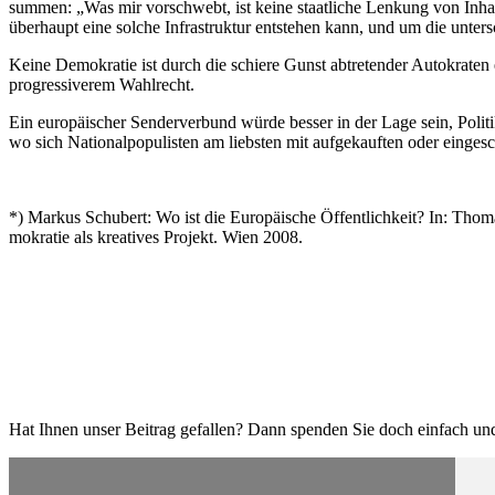
summen: „Was mir vorschwebt, ist keine staat­liche Lenkung von Inhalte
überhaupt eine solche Infra­struktur entstehen kann, und um die unter
Keine Demokratie ist durch die schiere Gunst abtre­tender Autokraten e
progres­si­verem Wahlrecht.
Ein europäi­scher Sender­verbund würde besser in der Lage sein, Politik
wo sich Natio­nal­po­pu­listen am liebsten mit aufge­kauften oder einge­sc
*) Markus Schubert: Wo ist die Europäische Öffent­lichkeit? In: Tho
mo­kratie als kreatives Projekt. Wien 2008.
Hat Ihnen unser Beitrag gefallen? Dann spenden Sie doch einfach und 