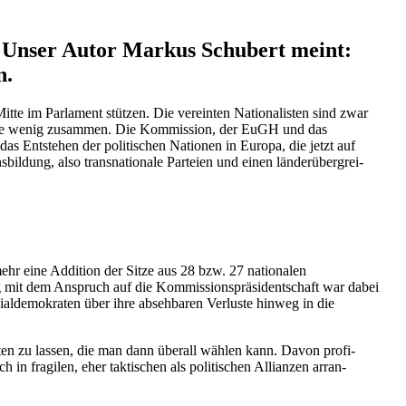
n. Unser Autor Markus Schubert meint:
n.
te im Parlament stützen. Die vereinten Natio­na­listen sind zwar
ält sie wenig zusammen. Die Kommission, der EuGH und das
das Entstehen der politi­schen Nationen in Europa, die jetzt auf
ldung, also trans­na­tionale Parteien und einen länder­über­grei­
ehr eine Addition der Sitze aus 28 bzw. 27 natio­nalen
g mit dem Anspruch auf die Kommissionspräsident­schaft war dabei
al­de­mo­kraten über ihre abseh­baren Verluste hinweg in die
ten zu lassen, die man dann überall wählen kann. Davon profi­
 in fragilen, eher takti­schen als politi­schen Allianzen arran­