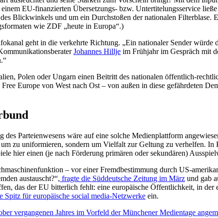
inem EU-finan­zierten Überset­zungs- bzw. Unter­ti­telungs­service ließe 
Blick­winkels und um ein Durch­stoßen der natio­nalen Filter­blase. Eur
gs­for­maten wie ZDF „heute in Europa“.)
anal geht in die verkehrte Richtung. „Ein natio­naler Sender würde die
ommu­ni­ka­ti­ons­be­rater
Johannes Hillje
im Frühjahr im Gespräch mit de
n.“
lien, Polen oder Ungarn einen Beitritt des natio­nalen öffentlich-recht­l
o Free Europe von West nach Ost – von außen in diese gefähr­deten Demo
erbund
g des Partei­en­wesens wäre auf eine solche Medien­plattform angewiese
zu unifor­mieren, sondern um Vielfalt zur Geltung zu verhelfen. In Eu
Spiele hier einen (je nach Förderung primären oder sekun­dären) Ausspie
hma­schi­nen­funktion – vor einer Fremd­be­stimmung durch US-ameri­ka
remden austauscht?“,
fragte die Süddeutsche Zeitung im März
und gab au
 das der EU bitterlich fehlt: eine europäische Öffent­lichkeit, in der e
e Spitz für europäische social media-Netzwerke
ein.
ktober vergan­genen Jahres im Vorfeld der Münchener Medientage ange