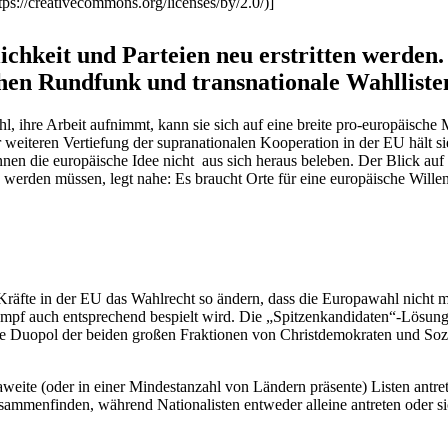
ps://creativecommons.org/licenses/by/2.0/)]
ichkeit und Parteien neu erstritten werde
hen Rundfunk und trans­na­tionale Wahlliste
re Arbeit aufnimmt, kann sie sich auf eine breite pro-europäische Mit
 weiteren Vertiefung der supra­na­tio­nalen Koope­ration in der EU h
önnen die europäische Idee nicht aus sich heraus beleben. Der Blick auf 
rden müssen, legt nahe: Es braucht Orte für eine europäische Willens­bi
en Kräfte in der EU das Wahlrecht so ändern, dass die Europawahl nicht m
mpf auch entspre­chend bespielt wird. Die „Spitzenkandidaten“-Lösun
ere Duopol der beiden großen Fraktionen von Christ­de­mo­kraten und Sozi
eite (oder in einer Mindest­anzahl von Ländern präsente) Listen antre
sam­men­finden, während Natio­na­listen entweder alleine antreten oder sich