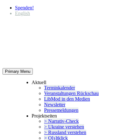
Spenden!
English
Primary Menu
Aktuell
Termin­ka­lender
Veran­stal­tungen Rückschau
LibMod in den Medien
Newsletter
Presse­mel­dungen
Projekt­seiten
> Narrativ-Check
> Ukraine verstehen
> Russland verstehen
> O[s]tklick