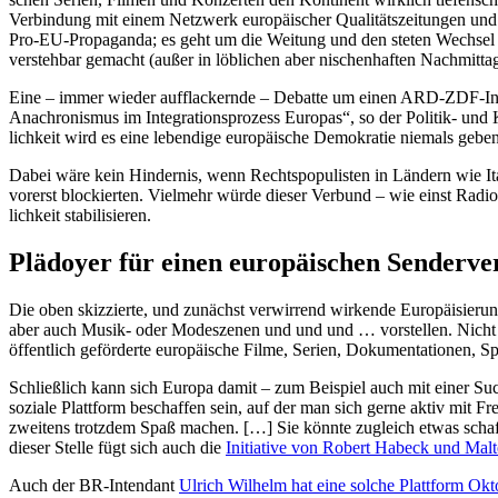
Verbindung mit einem Netzwerk europäi­scher Quali­täts­zei­tungen und e
Pro-EU-Propa­ganda; es geht um die Weitung und den steten Wechsel des 
verstehbar gemacht (außer in löblichen aber nischen­haften Nachmit­ta
Eine – immer wieder auffla­ckernde – Debatte um einen ARD-ZDF-Infok
Anachro­nismus im Integra­ti­ons­prozess Europas“, so der Politik- und K
lichkeit wird es eine lebendige europäische Demokratie niemals gebe
Dabei wäre kein Hindernis, wenn Rechts­po­pu­listen in Ländern wie Ita
vorerst blockierten. Vielmehr würde dieser Verbund – wie einst Radi
lichkeit stabilisieren.
Plädoyer für einen europäi­schen Senderv
Die oben skizzierte, und zunächst verwirrend wirkende Europäi­sierun
aber auch Musik- oder Modeszenen und und und … vorstellen. Nicht um 
öffentlich geför­derte europäische Filme, Serien, Dokumen­ta­tionen, 
Schließlich kann sich Europa damit – zum Beispiel auch mit einer Suc
soziale Plattform beschaffen sein, auf der man sich gerne aktiv mit F
zweitens trotzdem Spaß machen. […] Sie könnte zugleich etwas schaffen,
dieser Stelle fügt sich auch die
Initiative von Robert Habeck und Malt
Auch der BR-Intendant
Ulrich Wilhelm hat eine solche Plattform O