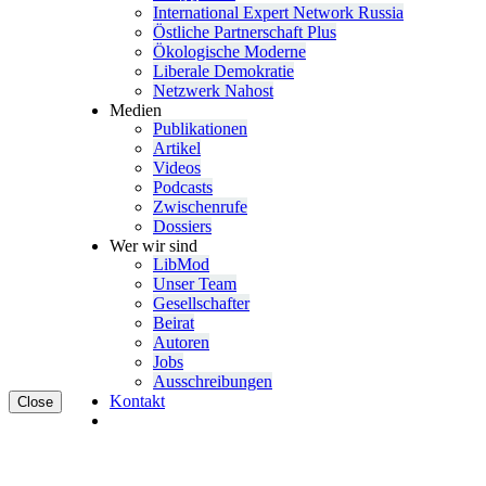
Inter­na­tional Expert Network Russia
Östliche Partner­schaft Plus
Ökolo­gische Moderne
Liberale Demokratie
Netzwerk Nahost
Medien
Publi­ka­tionen
Artikel
Videos
Podcasts
Zwischenrufe
Dossiers
Wer wir sind
LibMod
Unser Team
Gesell­schafter
Beirat
Autoren
Jobs
Ausschrei­bungen
Kontakt
Close