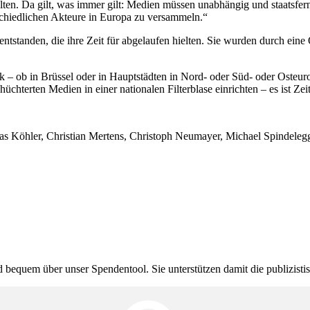
n. Da gilt, was immer gilt: Medien müssen unabhängig und staatsfern sein
­schied­lichen Akteure in Europa zu versammeln.“
ntstanden, die ihre Zeit für abgelaufen hielten. Sie wurden durch eine Ö
 – ob in Brüssel oder in Haupt­städten in Nord- oder Süd- oder Osteuropa 
hüch­terten Medien in einer natio­nalen Filter­blase einrichten – es ist Ze
mas Köhler, Christian Mertens, Christoph Neumayer, Michael Spinde­leg
bequem über unser Spendentool. Sie unter­stützen damit die publi­zis­t