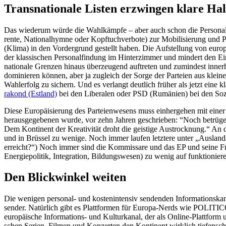
Trans­na­tionale Listen erzwingen klare Ha
Das wiederum würde die Wahlkämpfe – aber auch schon die Perso­nal­re­
rente, Natio­nal­hymne oder Kopftuch­verbote) zur Mobili­sierung und P
(Klima) in den Vorder­grund gestellt haben. Die Aufstellung von europa­
der klassi­schen Perso­nal­findung im Hinter­zimmer und mindert den Ei
nationale Grenzen hinaus überzeugend auftreten und zumindest innerhal
dominieren können, aber ja zugleich der Sorge der Parteien aus klei
Wahlerfolg zu sichern. Und es verlangt deutlich früher als jetzt eine 
rakond (Estland)
bei den Liberalen oder PSD (Rumänien) bei den Soz
Diese Europäi­sierung des Partei­en­wesens muss einher­gehen mit ei
heraus­ge­ge­benen wurde, vor zehn Jahren geschrieben: “Noch betrüge
Dem Kontinent der Kreati­vität droht die geistige Austrocknung.“ An d
und in Brüssel zu wenige. Noch immer laufen letztere unter „Auslands­k
erreicht?“) Noch immer sind die Kommissare und das EP und seine Frakt
Energie­po­litik, Integration, Bildungs­wesen) zu wenig auf funktio­nie
Den Blick­winkel weiten
Die wenigen personal- und kosten­in­tensiv sendenden Infor­ma­ti­on
sender. Natürlich gibt es Platt­formen für Europa-Nerds wie POLITICO 
europäische Infor­ma­tions- und Kultur­kanal, der als Online-Plattfor
schen Serien, Filmen und Konzerten den Kontinent wirklich tiefen­scha