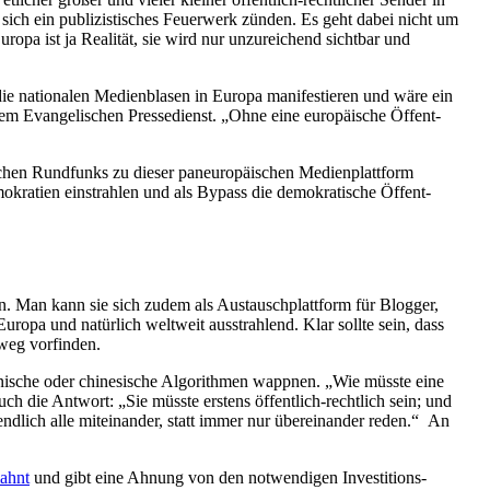
sich ein publi­zis­ti­sches Feuerwerk zünden. Es geht dabei nicht um
opa ist ja Realität, sie wird nur unzurei­chend sichtbar und
 natio­nalen Medien­blasen in Europa manifes­tieren und wäre ein
m Evange­li­schen Presse­dienst. „Ohne eine europäische Öffent­
ichen Rundfunks zu dieser paneu­ro­päi­schen Medien­plattform
kratien einstrahlen und als Bypass die demokra­tische Öffent­
n. Man kann sie sich zudem als Austausch­plattform für Blogger,
ropa und natürlich weltweit ausstrahlend. Klar sollte sein, dass
lweg vorfinden.
­nische oder chine­sische Algorithmen wappnen. „Wie müsste eine
ch die Antwort: „Sie müsste erstens öffentlich-rechtlich sein; und
ndlich alle mitein­ander, statt immer nur überein­ander reden.“ An
mahnt
und gibt eine Ahnung von den notwen­digen Inves­ti­ti­ons­