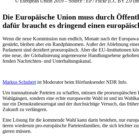
© European Union 2019 – Source : EP /​ Flickr [CC BY 2.0 (htt
Die Europäische Union muss durch Öffent­l
dafür braucht es dringend einen europäi­sc
Wenn die neue Kommission nun endlich, Monate nach der Europawahl, ih
gestärkt, bleiben aber ein Randphä­nomen. Außer der Ablehnung einer
Parlament sind dezidiert proeu­ro­päisch. Aber die EU-Insti­tu­tionen k
eine neue, der Globa­li­sierung angemessene Handlungs­ebene gehoben we
fenden Nachrichten- und Unterhaltungskanal.
Markus Schubert
ist Moderator beim Hörfunk­sender NDR Info.
Um trans­na­tionale Parteien zu schaffen, müssen die proeu­ro­päi­sch
Wahlgängen, sondern eine echte europa­weite Wahl ist und im Wahlka
nur ein Demokra­tie­sur­rogat und der durch­sichtige Versuch, das früh
Zukunft zu verlängern.
Eine Lösung für die kommende Wahl kann darin bestehen, nur europa­w
tieren wiederum pro-europäische Partei­en­fa­milien, die sich leichter zu
gieren müssen.