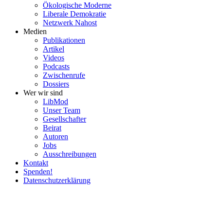
Ökolo­gische Moderne
Liberale Demokratie
Netzwerk Nahost
Medien
Publi­ka­tionen
Artikel
Videos
Podcasts
Zwischenrufe
Dossiers
Wer wir sind
LibMod
Unser Team
Gesell­schafter
Beirat
Autoren
Jobs
Ausschrei­bungen
Kontakt
Spenden!
Daten­schutz­er­klärung