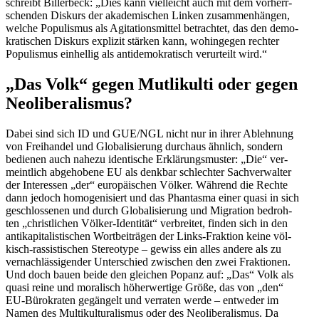
schreibt Bil­ler­beck: „Dies kann viel­leicht auch mit dem vor­herr­
schen­den Diskurs der aka­de­mi­schen Linken zusam­men­hän­gen,
welche Popu­lis­mus als Agi­ta­ti­ons­mit­tel betrach­tet, das den demo­
kra­ti­schen Diskurs expli­zit stärken kann, wohin­ge­gen rechter
Popu­lis­mus ein­hel­lig als anti­de­mo­kra­tisch ver­ur­teilt wird.“
„Das Volk“ gegen Mut­li­kulti oder gegen
Neoliberalismus?
Dabei sind sich ID und GUE/​​NGL nicht nur in ihrer Ableh­nung
von Frei­han­del und Glo­ba­li­sie­rung durch­aus ähnlich, sondern
bedie­nen auch nahezu iden­ti­sche Erklä­rungs­mus­ter: „Die“ ver­
meint­lich abge­ho­bene EU als denkbar schlech­ter Sach­ver­wal­ter
der Inter­es­sen „der“ euro­päi­schen Völker. Während die Rechte
dann jedoch homo­ge­ni­siert und das Phan­tasma einer quasi in sich
geschlos­se­nen und durch Glo­ba­li­sie­rung und Migra­tion bedroh­
ten „christ­li­chen Völker-Iden­­ti­tät“ ver­brei­tet, finden sich in den
anti­ka­pi­ta­lis­ti­schen Wort­bei­trä­gen der Links-Frak­tion keine völ­
kisch-ras­sis­­ti­­schen Ste­reo­type – gewiss ein alles andere als zu
ver­nach­läs­si­gen­der Unter­schied zwi­schen den zwei Frak­tio­nen.
Und doch bauen beide den glei­chen Popanz auf: „Das“ Volk als
quasi reine und mora­lisch höher­wer­tige Größe, das von „den“
EU-Büro­­kra­ten gegän­gelt und ver­ra­ten werde – ent­we­der im
Namen des Mul­ti­kul­tu­ra­lis­mus oder des Neo­li­be­ra­lis­mus. Da