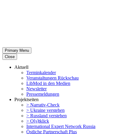
Primary Menu
Close
Aktuell
Termin­ka­lender
Veran­stal­tungen Rückschau
LibMod in den Medien
Newsletter
Presse­mel­dungen
Projekt­seiten
> Narrativ-Check
> Ukraine verstehen
> Russland verstehen
> O[s]tklick
Inter­na­tional Expert Network Russia
Östliche Partner­schaft Plus