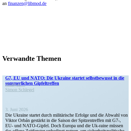
an
finanzen@libmod.de
Verwandte Themen
G7, EU und NATO: Die Ukraine startet selbst­be­wusst in die
sommer­lichen Gipfeltreffen
Analyse
Simon Schlegel
3. Juni 2026
Die Ukraine startet durch militä­rische Erfolge und die Abwahl von
Viktor Orbán gestärkt in die Saison der Spitzen­treffen mit G7‑,
EU- und NATO-Gipfel. Doch Europa und die Uk-raine müssen
das offene Zeitfenster unbedingt nutzen, um sicher­heits­po­li­tische