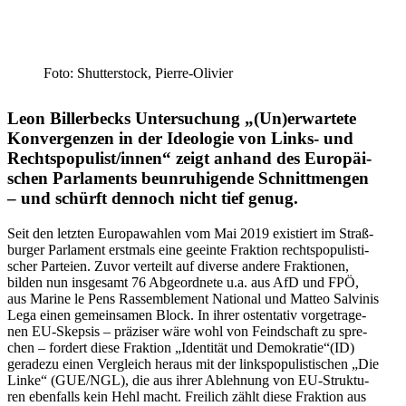
Foto: Shutter­stock, Pierre-Olivier
Leon Biller­becks Unter­su­chung „(Un)erwartete
Konver­genzen in der Ideologie von Links- und
Rechtspopulist/​innen“ zeigt anhand des Europäi­
schen Parla­ments beunru­hi­gende Schnitt­mengen
– und schürft dennoch nicht tief genug.
Seit den letzten Euro­pa­wah­len vom Mai 2019 exis­tiert im Straß­
bur­ger Par­la­ment erst­mals eine geeinte Frak­tion rechts­po­pu­lis­ti­
scher Par­teien. Zuvor ver­teilt auf diverse andere Frak­tio­nen,
bilden nun ins­ge­samt 76 Abge­ord­nete u.a. aus AfD und FPÖ,
aus Marine le Pens Ras­sem­ble­ment Natio­nal und Matteo Sal­vi­nis
Lega einen gemein­sa­men Block. In ihrer osten­ta­tiv vor­ge­tra­ge­
nen EU-Skepsis – prä­zi­ser wäre wohl von Feind­schaft zu spre­
chen – fordert diese Frak­tion „Iden­ti­tät und Demokratie“(ID)
gera­dezu einen Ver­gleich heraus mit der links­po­pu­lis­ti­schen „Die
Linke“ (GUE/​​NGL), die aus ihrer Ableh­nung von EU-Struk­­tu­
ren eben­falls kein Hehl macht. Frei­lich zählt diese Frak­tion aus