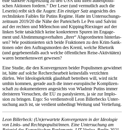
eine stär­kere Abgren­zung zu den USA und ihren außen­po­li­ti­
schen Aktio­nen fordern.“ Der Leser (und ver­mut­lich auch die
Leserin) reibt sich die Augen:
Ein ein­zi­ger Satz
ange­sichts des
rechts­lin­ken Faibles für Putins Regime. Hatte im Unter­su­chungs­
zeit­raum 2019/​​20 die Nähe der Par­tei­chefs Le Pen und Salvini
auf der rechten und Mélen­chon und Kipping/​​Riexinger auf der
linken Seite tat­säch­lich keine kon­kre­te­ren Spuren im Enga­ge­
ment und Abstim­mungs­ver­hal­ten „ihrer“ Abge­ord­ne­ten hin­ter­las­
sen? Wie posi­tio­nier­ten sich beide Frak­tio­nen zu den Krim-Sank­­
tio­nen oder den Auf­trags­mor­den des Kreml, welche Rhe­to­rik
(und gege­be­nen­falls auch welche öffent­li­chen Reise-Akti­­vi­­tä­ten)
waren bemer­kens­wert gewesen?
Eine Studie, die den Kon­ver­gen­zen beider Popu­lis­men gewid­met
ist, hätte auf solche Recher­che­ar­beit kei­nes­falls ver­zich­ten
dürfen. Wer Ideo­lo­gie­kri­tik glaub­haft betrei­ben will, wird nicht
umhin kommen, gerade auch die inner-euro­­päi­sche Kom­pli­zen­
schaft zu doku­men­tie­ren ange­sichts von Wladmir Putins immer
dreis­te­ren Ver­su­chen, die EU zu para­ly­sie­ren, ja sie zur Implo­
sion zu bringen. Ergo: So ver­dienst­voll Leon Bil­ler­becks Unter­
su­chung auch ist, sie ver­dient unbe­dingt Weitung und Vertiefung.
Leon Bil­ler­beck: (Un)erwartete Kon­ver­gen­zen in der Ideo­lo­gie
von Links- und Rechtspopulist/​​innen. Eine Unter­su­chung am
Bei­spiel des Euro­päi­schen Par­la­ments. LIT Verlag, Berlin 2021,