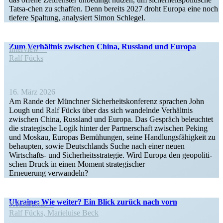
Tatsa-chen zu schaffen. Denn bereits 2027 droht Europa eine noch
tiefere Spaltung, analy­siert Simon Schlegel.
Zum Verhältnis zwischen China, Russland und Europa
Interview
Ralf Fücks
16. März 2026
Am Rande der Münchner Sicher­heits­kon­ferenz sprachen John
Lough und Ralf Fücks über das sich wandelnde Verhältnis
zwischen China, Russland und Europa. Das Gespräch beleuchtet
die strate­gische Logik hinter der Partner­schaft zwischen Peking
und Moskau, Europas Bemühungen, seine Handlungs­fä­higkeit zu
behaupten, sowie Deutsch­lands Suche nach einer neuen
Wirtschafts- und Sicher­heits­stra­tegie. Wird Europa den geopo­li­ti­
schen Druck in einen Moment strate­gi­scher
Erneuerung verwandeln?
Ukraine: Wie weiter? Ein Blick zurück nach vorn
Kommentar
Ralf Fücks, Marie­luise Beck