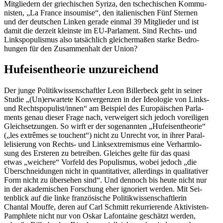
Mit­glie­dern der grie­chi­schen Syriza, den tsche­chi­schen Kom­mu­
nis­ten, „La France inso­u­mise“, den ita­lie­ni­schen Fünf Sternen
und der deut­schen Linken gerade einmal 39 Mit­glie­der und ist
damit die derzeit kleinste im EU-Par­la­ment. Sind Rechts- und
Links­po­pu­lis­mus also tat­säch­lich glei­cher­ma­ßen starke Bedro­
hun­gen für den Zusam­men­halt der Union?
Huf­ei­sen­theo­rie unzureichend
Der junge Poli­tik­wis­sen­schaft­ler Leon Bil­ler­beck geht in seiner
Studie „(Un)erwartete Kon­ver­gen­zen in der Ideo­lo­gie von Links-
und Rechtspopulist/​​innen“ am Bei­spiel des Euro­päi­schen Par­la­
ments genau dieser Frage nach, ver­wei­gert sich jedoch vor­ei­li­gen
Gleich­set­zun­gen. So wirft er der soge­nann­ten „Huf­ei­sen­theo­rie“
(„les extrê­mes se tou­chent“) nicht zu Unrecht vor, in ihrer Par­al­
le­li­sie­rung von Rechts- und Links­ex­tre­mis­mus eine Ver­harm­lo­
sung des Ers­te­ren zu betrei­ben. Glei­ches gelte für das quasi
etwas „wei­chere“ Vorfeld des Popu­lis­mus, wobei jedoch „die
Über­schnei­dun­gen nicht in quan­ti­ta­ti­ver, aller­dings in qua­li­ta­ti­ver
Form nicht zu über­se­hen sind“. Und dennoch bis heute nicht nur
in der aka­de­mi­schen For­schung eher igno­riert werden. Mit Sei­
ten­blick auf die linke fran­zö­si­sche Poli­tik­wis­sen­schaft­le­rin
Chantal Mouffe, deren auf Carl Schmitt rekur­rie­rende Akti­­vis­ten-
Pam­phlete nicht nur von Oskar Lafon­taine geschätzt werden,