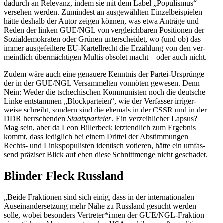
dadurch an Rele­vanz, indem sie mit dem Label „Popu­lis­mus“
ver­se­hen werden. Zumin­dest an aus­ge­wähl­ten Ein­zel­bei­spie­len
hätte deshalb der Autor zeigen können, was etwa Anträge und
Reden der linken GUE/​​NGL von ver­gleich­ba­ren Posi­tio­nen der
Sozi­al­de­mo­kra­ten oder Grünen unter­schei­det, wo (und ob) das
immer aus­ge­feil­tere EU-Kar­tel­l­­recht die Erzäh­lung von den ver­
meint­lich über­mäch­ti­gen Multis obsolet macht – oder auch nicht.
Zudem wäre auch eine genauere Kennt­nis der Partei-Ursprünge
der in der GUE/​​NGL Ver­sam­mel­ten von­nö­ten gewesen. Denn
Nein: Weder die tsche­chi­schen Kom­mu­nis­ten noch die deut­sche
Linke ent­stam­men „Block­par­teien“, wie der Ver­fas­ser irri­ger­
weise schreibt, sondern sind die ehemals in der CSSR und in der
DDR herr­schen­den
Staats­par­teien
. Ein ver­zeih­li­cher Lapsus?
Mag sein, aber da Leon Bil­ler­beck letzt­end­lich zum Ergeb­nis
kommt, dass ledig­lich bei einem Drittel der Abstim­mun­gen
Rechts- und Links­po­pu­lis­ten iden­tisch votie­ren, hätte ein umfas­
send prä­zi­ser Blick auf eben diese Schnitt­menge nicht geschadet.
Blinder Fleck Russland
„Beide Frak­tio­nen sind sich einig, dass in der inter­na­tio­na­len
Aus­ein­an­der­set­zung mehr Nähe zu Russ­land gesucht werden
solle, wobei beson­ders Vertreter*innen der GUE/NGL-Frak­tion