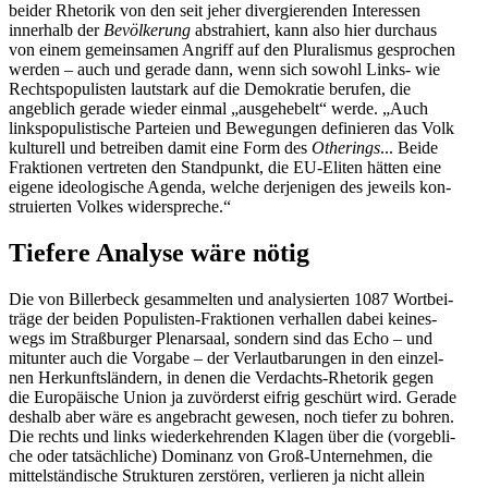
beider Rhe­to­rik von den seit jeher diver­gie­ren­den Inter­es­sen
inner­halb der
Bevöl­ke­rung
abs­tra­hiert, kann also hier durch­aus
von einem gemein­sa­men Angriff auf den Plu­ra­lis­mus gespro­chen
werden – auch und gerade dann, wenn sich sowohl Links- wie
Rechts­po­pu­lis­ten laut­stark auf die Demo­kra­tie berufen, die
angeb­lich gerade wieder einmal „aus­ge­he­belt“ werde. „Auch
links­po­pu­lis­ti­sche Par­teien und Bewe­gun­gen defi­nie­ren das Volk
kul­tu­rell und betrei­ben damit eine Form des
Othe­rings
... Beide
Frak­tio­nen ver­tre­ten den Stand­punkt, die EU-Eliten hätten eine
eigene ideo­lo­gi­sche Agenda, welche der­je­ni­gen des jeweils kon­
stru­ier­ten Volkes widerspreche.“
Tiefere Analyse wäre nötig
Die von Bil­ler­beck gesam­mel­ten und ana­ly­sier­ten 1087 Wort­bei­
träge der beiden Popu­­lis­ten-Frak­­tio­nen ver­hal­len dabei kei­nes­
wegs im Straß­bur­ger Ple­nar­saal, sondern sind das Echo – und
mit­un­ter auch die Vorgabe – der Ver­laut­ba­run­gen in den ein­zel­
nen Her­kunfts­län­dern, in denen die Ver­d­achts-Rhe­to­rik gegen
die Euro­päi­sche Union ja zuvör­derst eifrig geschürt wird. Gerade
deshalb aber wäre es ange­bracht gewesen, noch tiefer zu bohren.
Die rechts und links wie­der­keh­ren­den Klagen über die (vor­geb­li­
che oder tat­säch­li­che) Domi­nanz von Groß-Unter­­neh­men, die
mit­tel­stän­di­sche Struk­tu­ren zer­stö­ren, ver­lie­ren ja nicht allein