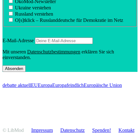
ÖkoMod-Newsletter
Ukraine verstehen
Russland verstehen
O[s]tklick – Russland­deutsche für Demokratie im Netz
E‑Mail-Adresse
Mit unseren
Daten­schutz­be­stim­mungen
erklären Sie sich
einverstanden.
debatte aktuell
EU
Europa
Europafeindlich
Europäische Union
© LibMod
Impressum
Daten­schutz
Spenden!
Kontakt