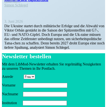
Analyse
Simon Schlegel
3. Juni 2026
Die Ukraine startet durch militä­rische Erfolge und die Abwahl von
Viktor Orbán gestärkt in die Saison der Spitzen­treffen mit G7‑,
EU- und NATO-Gipfel. Doch Europa und die Uk-raine müssen
das offene Zeitfenster unbedingt nutzen, um sicher­heits­po­li­tische
Tatsa-chen zu schaffen. Denn bereits 2027 droht Europa eine noch
tiefere Spaltung, analy­siert Simon Schlegel.
Newsletter bestellen
Mit dem LibMod-Newsletter erhalten Sie regel­mäßig Neuig­keiten
zu unseren Themen in Ihr Postfach.
Anrede
Vorname
Nachname
Insti­tution