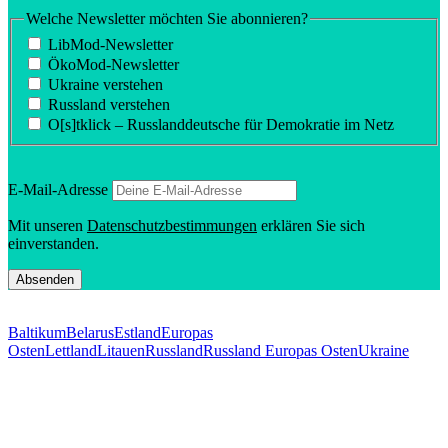
Welche Newsletter möchten Sie abonnieren?
LibMod-Newsletter
ÖkoMod-Newsletter
Ukraine verstehen
Russland verstehen
O[s]tklick – Russland­deutsche für Demokratie im Netz
E‑Mail-Adresse
Mit unseren
Daten­schutz­be­stim­mungen
erklären Sie sich
einverstanden.
Baltikum
Belarus
Estland
Europas
Osten
Lettland
Litauen
Russland
Russland Europas Osten
Ukraine