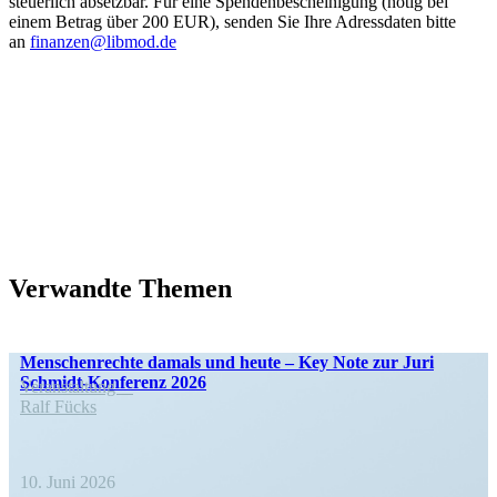
steuerlich absetzbar. Für eine Spenden­be­schei­nigung (nötig bei
einem Betrag über 200 EUR), senden Sie Ihre Adress­daten bitte
an
finanzen@libmod.de
Verwandte Themen
Menschen­rechte damals und heute – Key Note zur Juri
Schmidt-Konferenz 2026
Veran­staltung
Ralf Fücks
10. Juni 2026