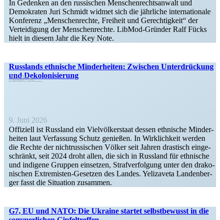
In Gedenken an den russi­schen Menschen­rechts­anwalt und
Demokraten Juri Schmidt widmet sich die jährliche inter­na­tionale
Konferenz „Menschen­rechte, Freiheit und Gerech­tigkeit“ der
Vertei­digung der Menschen­rechte. LibMod-Gründer Ralf Fücks
hielt in diesem Jahr die Key Note.
Russ­lands eth­ni­sche Min­der­hei­ten: Zwi­schen Unter­drü­ckung
und Dekolonisierung
Analyse
9. Juni 2026
Offi­zi­ell ist Russ­land ein Viel­völ­ker­staat dessen eth­ni­sche Min­der­
hei­ten laut Ver­fas­sung Schutz genie­ßen. In Wirk­lich­keit werden
die Rechte der nicht­rus­si­schen Völker seit Jahren dras­tisch ein­ge­
schränkt, seit 2024 droht allen, die sich in Russ­land für eth­ni­sche
und indi­gene Gruppen ein­set­zen, Straf­ver­fol­gung unter den dra­ko­
ni­schen Extre­­­mis­ten-Geset­zen des Landes. Yeli­za­veta Lan­den­ber­
ger fasst die Situa­tion zusammen.
G7, EU und NATO: Die Ukraine startet selbst­be­wusst in die
sommer­lichen Gipfeltreffen