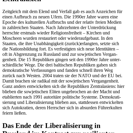
Zeitgleich mit dem Elend und Verfall gab es auch Anzeichen für
einen Aufbruch zu neuen Ufern. Die 1990er Jahre waren eine
Epoche des kultu­rellen Aufbruchs und der relativ freien Medien
in zahlreichen Staaten. Nach Jahrzehnten der Unter­drü­ckung
herrschte erstmals wieder Religi­ons­freiheit – Kirchen und
Moscheen wurden restau­riert oder wieder­auf­gebaut. In den
Staaten, die ihre Unabhän­gigkeit (zurück)erlangten, setzte sich
die Nations­bildung fort. Es verfes­tigten sich neue Identi­täten –
oft in Abgrenzung zu Russland und zur sowje­ti­schen Vergan­
genheit. Die 15 Republiken gingen seit den 1990er Jahre unter­
schied­liche Wege. Die drei balti­schen Republiken gaben sich
demokra­tische Verfas­sungen und fanden schnell ihren Weg
zurück nach Westen. 2004 traten sie der NATO und der EU bei.
Damit brachen sie radikal mit der sowje­ti­schen Vergan­genheit.
Ganz anders entwi­ckelten sich die Republiken Zentral­asiens: hier
blieben die sowje­ti­schen Eliten ungebrochen an der Macht und
etablierten nach 1991 autoritäre politische Systeme. Demokra­ti­
sierung und Libera­li­sierung blieben aus, statt­dessen entwi­ckelten
sich Autokratien, deren Herrscher sich in absurden Führer­kulten
feiern ließen.
Das Ende der Libera­li­sierung in