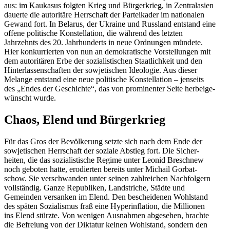
aus: im Kaukasus folgten Krieg und Bürger­krieg, in Zentral­asien
dauerte die autoritäre Herrschaft der Partei­kader im natio­nalen
Gewand fort. In Belarus, der Ukraine und Russland entstand eine
offene politische Konstel­lation, die während des letzten
Jahrzehnts des 20. Jahrhun­derts in neue Ordnungen mündete.
Hier konkur­rierten von nun an demokra­tische Vorstel­lungen mit
dem autori­tären Erbe der sozia­lis­ti­schen Staat­lichkeit und den
Hinter­las­sen­schaften der sowje­ti­schen Ideologie. Aus dieser
Melange entstand eine neue politische Konstel­lation – jenseits
des „Endes der Geschichte“, das von promi­nenter Seite herbei­ge­
wünscht wurde.
Chaos, Elend und Bürgerkrieg
Für das Gros der Bevöl­kerung setzte sich nach dem Ende der
sowje­ti­schen Herrschaft der soziale Abstieg fort. Die Sicher­
heiten, die das sozia­lis­tische Regime unter Leonid Breschnew
noch geboten hatte, erodierten bereits unter Michail Gorbat­
schow. Sie verschwanden unter seinen zahlreichen Nachfolgern
vollständig. Ganze Republiken, Landstriche, Städte und
Gemeinden versanken im Elend. Den beschei­denen Wohlstand
des späten Sozia­lismus fraß eine Hyper­in­flation, die Millionen
ins Elend stürzte. Von wenigen Ausnahmen abgesehen, brachte
die Befreiung von der Diktatur keinen Wohlstand, sondern den