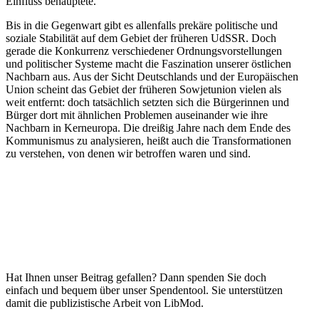
Einfluss behauptete.
Bis in die Gegenwart gibt es allen­falls prekäre politische und
soziale Stabi­lität auf dem Gebiet der früheren UdSSR. Doch
gerade die Konkurrenz verschie­dener Ordnungs­vor­stel­lungen
und politi­scher Systeme macht die Faszi­nation unserer östlichen
Nachbarn aus. Aus der Sicht Deutsch­lands und der Europäi­schen
Union scheint das Gebiet der früheren Sowjet­union vielen als
weit entfernt: doch tatsächlich setzten sich die Bürge­rinnen und
Bürger dort mit ähnlichen Problemen ausein­ander wie ihre
Nachbarn in Kerneuropa. Die dreißig Jahre nach dem Ende des
Kommu­nismus zu analy­sieren, heißt auch die Trans­for­ma­tionen
zu verstehen, von denen wir betroffen waren und sind.
Hat Ihnen unser Beitrag gefallen? Dann spenden Sie doch
einfach und bequem über unser Spendentool. Sie unter­stützen
damit die publi­zis­tische Arbeit von LibMod.