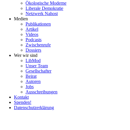
Ökolo­gische Moderne
Liberale Demokratie
Netzwerk Nahost
Medien
Publi­ka­tionen
Artikel
Videos
Podcasts
Zwischenrufe
Dossiers
Wer wir sind
LibMod
Unser Team
Gesell­schafter
Beirat
Autoren
Jobs
Ausschrei­bungen
Kontakt
Spenden!
Daten­schutz­er­klärung