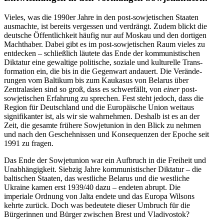
Vieles, was die 1990er Jahre in den post-sowje­ti­schen Staaten
ausmachte, ist bereits vergessen und verdrängt. Zudem blickt die
deutsche Öffent­lichkeit häufig nur auf Moskau und den dortigen
Macht­haber. Dabei gibt es im post-sowje­ti­schen Raum vieles zu
entdecken – schließlich läutete das Ende der kommu­nis­ti­schen
Diktatur eine gewaltige politische, soziale und kultu­relle Trans­
for­mation ein, die bis in die Gegenwart andauert. Die Verän­de­
rungen vom Baltikum bis zum Kaukasus von Belarus über
Zentral­asien sind so groß, dass es schwer­fällt, von
einer
post-
sowje­ti­schen Erfahrung zu sprechen. Fest steht jedoch, dass die
Region für Deutschland und die Europäische Union weitaus
signi­fi­kanter ist, als wir sie wahrnehmen. Deshalb ist es an der
Zeit, die gesamte frühere Sowjet­union in den Blick zu nehmen
und nach den Gescheh­nissen und Konse­quenzen der Epoche seit
1991 zu fragen.
Das Ende der Sowjet­union war ein Aufbruch in die Freiheit und
Unabhän­gigkeit. Siebzig Jahre kommu­nis­ti­scher Diktatur – die
balti­schen Staaten, das westliche Belarus und die westliche
Ukraine kamen erst 1939/​40 dazu – endeten abrupt. Die
imperiale Ordnung von Jalta endete und das Europa Wilsons
kehrte zurück. Doch was bedeutete dieser Umbruch für die
Bürge­rinnen und Bürger zwischen Brest und Vladivostok?