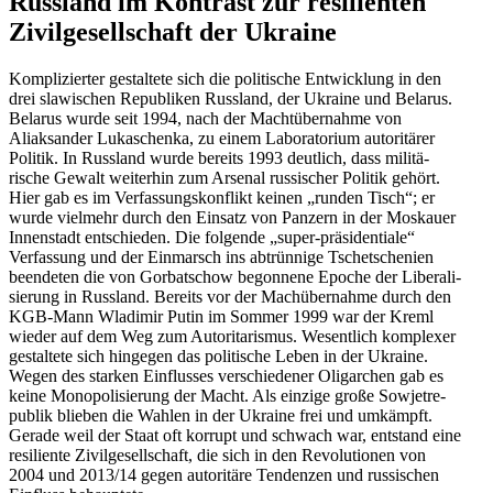
Russland im Kontrast zur resili­enten
Zivil­ge­sell­schaft der Ukraine
Kompli­zierter gestaltete sich die politische Entwicklung in den
drei slawi­schen Republiken Russland, der Ukraine und Belarus.
Belarus wurde seit 1994, nach der Macht­über­nahme von
Aliaksander Lukaschenka, zu einem Labora­torium autori­tärer
Politik. In Russland wurde bereits 1993 deutlich, dass militä­
rische Gewalt weiterhin zum Arsenal russi­scher Politik gehört.
Hier gab es im Verfas­sungs­kon­flikt keinen „runden Tisch“; er
wurde vielmehr durch den Einsatz von Panzern in der Moskauer
Innen­stadt entschieden. Die folgende „super-präsi­den­tiale“
Verfassung und der Einmarsch ins abtrünnige Tsche­tschenien
beendeten die von Gorbat­schow begonnene Epoche der Libera­li­
sierung in Russland. Bereits vor der Machüber­nahme durch den
KGB-Mann Wladimir Putin im Sommer 1999 war der Kreml
wieder auf dem Weg zum Autori­ta­rismus. Wesentlich komplexer
gestaltete sich hingegen das politische Leben in der Ukraine.
Wegen des starken Einflusses verschie­dener Oligarchen gab es
keine Monopo­li­sierung der Macht. Als einzige große Sowjet­re­
publik blieben die Wahlen in der Ukraine frei und umkämpft.
Gerade weil der Staat oft korrupt und schwach war, entstand eine
resiliente Zivil­ge­sell­schaft, die sich in den Revolu­tionen von
2004 und 2013/​14 gegen autoritäre Tendenzen und russi­schen