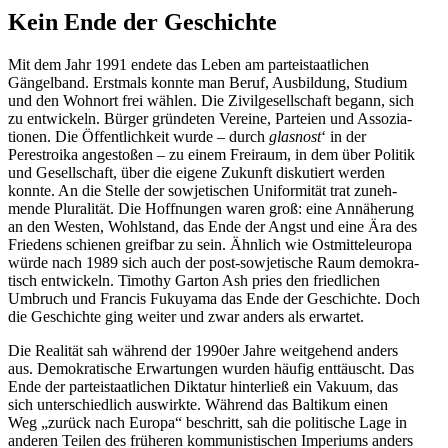
Kein Ende der Geschichte
Mit dem Jahr 1991 endete das Leben am partei­staat­lichen
Gängelband. Erstmals konnte man Beruf, Ausbildung, Studium
und den Wohnort frei wählen. Die Zivil­ge­sell­schaft begann, sich
zu entwi­ckeln. Bürger gründeten Vereine, Parteien und Assozia­
tionen. Die Öffent­lichkeit wurde – durch
glasnost
‘ in der
Perestroika angestoßen – zu einem Freiraum, in dem über Politik
und Gesell­schaft, über die eigene Zukunft disku­tiert werden
konnte. An die Stelle der sowje­ti­schen Unifor­mität trat zuneh­
mende Plura­lität. Die Hoffnungen waren groß: eine Annäherung
an den Westen, Wohlstand, das Ende der Angst und eine Ära des
Friedens schienen greifbar zu sein. Ähnlich wie Ostmit­tel­europa
würde nach 1989 sich auch der post-sowje­tische Raum demokra­
tisch entwi­ckeln. Timothy Garton Ash pries den fried­lichen
Umbruch und Francis Fukuyama das Ende der Geschichte. Doch
die Geschichte ging weiter und zwar anders als erwartet.
Die Realität sah während der 1990er Jahre weitgehend anders
aus. Demokra­tische Erwar­tungen wurden häufig enttäuscht. Das
Ende der partei­staat­lichen Diktatur hinterließ ein Vakuum, das
sich unter­schiedlich auswirkte. Während das Baltikum einen
Weg „zurück nach Europa“ beschritt, sah die politische Lage in
anderen Teilen des früheren kommu­nis­ti­schen Imperiums anders