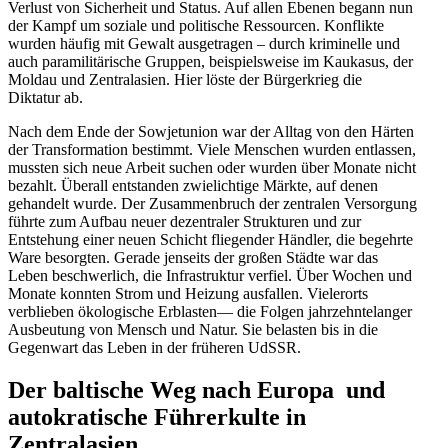
Verlust von Sicherheit und Status. Auf allen Ebenen begann nun
der Kampf um soziale und politische Ressourcen. Konflikte
wurden häufig mit Gewalt ausge­tragen – durch krimi­nelle und
auch parami­li­tä­rische Gruppen, beispiels­weise im Kaukasus, der
Moldau und Zentral­asien. Hier löste der Bürger­krieg die
Diktatur ab.
Nach dem Ende der Sowjet­union war der Alltag von den Härten
der Trans­for­mation bestimmt. Viele Menschen wurden entlassen,
mussten sich neue Arbeit suchen oder wurden über Monate nicht
bezahlt. Überall entstanden zwielichtige Märkte, auf denen
gehandelt wurde. Der Zusam­men­bruch der zentralen Versorgung
führte zum Aufbau neuer dezen­traler Struk­turen und zur
Entstehung einer neuen Schicht fliegender Händler, die begehrte
Ware besorgten. Gerade jenseits der großen Städte war das
Leben beschwerlich, die Infra­struktur verfiel. Über Wochen und
Monate konnten Strom und Heizung ausfallen. Vielerorts
verblieben ökolo­gische Erblasten— die Folgen jahrzehn­te­langer
Ausbeutung von Mensch und Natur. Sie belasten bis in die
Gegenwart das Leben in der früheren UdSSR.
Der baltische Weg nach Europa und
autokra­tische Führer­kulte in
Zentralasien