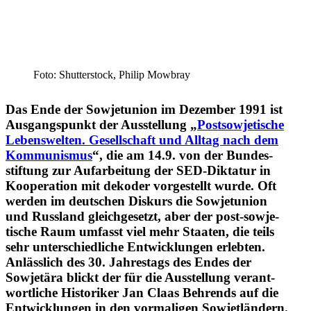
Foto: Shutter­stock, Philip Mowbray
Das Ende der Sowjet­union im Dezember 1991 ist
Ausgangs­punkt der Ausstellung „
Postso­wje­tische
Lebens­welten. Gesell­schaft und Alltag nach dem
Kommu­nismus
“, die am 14.9. von der Bundes­
stiftung zur Aufar­beitung der SED-Diktatur in
Koope­ration mit dekoder vorge­stellt wurde. Oft
werden im deutschen Diskurs die Sowjet­union
und Russland gleich­ge­setzt, aber der post-sowje­
tische Raum umfasst viel mehr Staaten, die teils
sehr unter­schied­liche Entwick­lungen erlebten.
Anlässlich des 30. Jahrestags des Endes der
Sowjetära blickt der für die Ausstellung verant­
wort­liche Histo­riker Jan Claas Behrends auf die
Entwick­lungen in den vorma­ligen Sowjetländern.