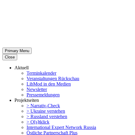
Primary Menu
Close
Aktuell
Termin­ka­lender
Veran­stal­tungen Rückschau
LibMod in den Medien
Newsletter
Presse­mel­dungen
Projekt­seiten
> Narrativ-Check
> Ukraine verstehen
> Russland verstehen
> O[s]tklick
Inter­na­tional Expert Network Russia
Östliche Partner­schaft Plus