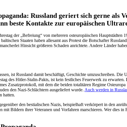
ropa­ganda: Russland geriert sich gerne als
nn beste Kontakte zur europäi­schen Ultrar
ahrestag der „Befreiung“ von mehreren osteu­ro­päi­schen Haupt­städten 
er balti­schen Staaten haben allesamt aus Protest die Botschafter Russla
 mancherlei Hinsicht größeren Schaden anrichtete. Andere Länder habe
assen, ist Russland damit beschäftigt, Geschichte umzuschreiben. Die U
g des Hitler-Stalin-Pakts, ist kein festliches Feuerwerk zu erwarten. D
s Zusatz­pro­tokoll, mit dem die beiden totali­tären Regime Osteuropa u
 Juden den Nazi-Schlächtern ausge­liefert wurde.
Auch werden in Russland
n hatten.
egenüber den bestia­li­schen Nazis, beispielhaft verkörpert in den anrüh
it Bildern ihrer Veteranen und Vorfahren marschieren. Wer dies in Frag
ür Propaganda