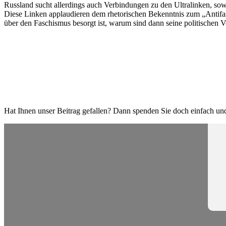
Russland sucht aller­dings auch Verbin­dungen zu den Ultra­linken, s
Diese Linken applau­dieren dem rheto­ri­schen Bekenntnis zum „Antifa­
über den Faschismus besorgt ist, warum sind dann seine politi­schen Ve
Hat Ihnen unser Beitrag gefallen? Dann spenden Sie doch einfach und 