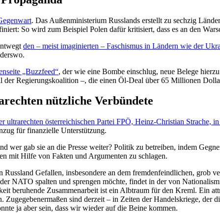
 Gegenwart
. Das Außen­mi­nis­terium Russlands erstellt zu sechzig Ländern
iniert: So wird zum Beispiel Polen dafür kriti­siert, dass es an den Wa
entwegt
den – meist imagi­nierten – Faschismus in Ländern wie der Ukr
nderswo.
en­seite „Buzzfeed“
, der wie eine Bombe einschlug, neue Belege hierzu 
l der Regie­rungs­ko­alition –, die einen Öl-Deal über 65 Millionen Dolla
a­rechten nützliche Verbündete
 ultra­rechten öster­rei­chi­schen Partei FPÖ, Heinz-Christian Strache, in 
enzug für finan­zielle Unterstützung.
 wer gab sie an die Presse weiter? Politik zu betreiben, indem Gegner
tten mit Hilfe von Fakten und Argumenten zu schlagen.
in Russland Gefallen, insbe­sondere an dem fremden­feind­lichen, grob verei
 oder NATO spalten und sprengen möchte, findet in der von Natio­na­lismu
hkeit beruhende Zusam­men­arbeit ist ein Albtraum für den Kreml. Ein att
. Zugege­be­ner­maßen sind derzeit – in Zeiten der Handels­kriege, der dip
nnte ja aber sein, dass wir wieder auf die Beine kommen.