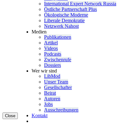
Inter­na­tional Expert Network Russia
Östliche Partner­schaft Plus
Ökolo­gische Moderne
Liberale Demokratie
Netzwerk Nahost
Medien
Publi­ka­tionen
Artikel
Videos
Podcasts
Zwischenrufe
Dossiers
Wer wir sind
LibMod
Unser Team
Gesell­schafter
Beirat
Autoren
Jobs
Ausschrei­bungen
Kontakt
Close