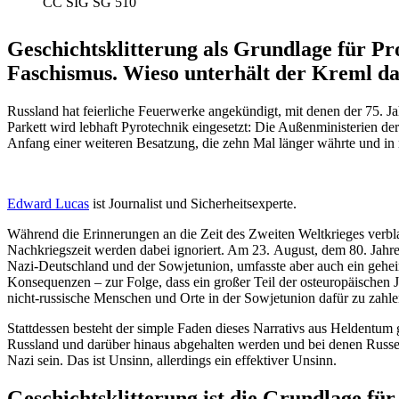
CC SIG SG 510
Geschichts­klit­terung als Grundlage für P
Faschismus. Wieso unterhält der Kreml da
Russland hat feier­liche Feuer­werke angekündigt, mit denen der 75. J
Parkett wird lebhaft Pyrotechnik einge­setzt: Die Außen­mi­nis­terien d
Anfang einer weiteren Besatzung, die zehn Mal länger währte und in
Edward Lucas
ist Journalist und Sicherheitsexperte.
Während die Erinne­rungen an die Zeit des Zweiten Weltkrieges verbl
Nachkriegszeit werden dabei ignoriert. Am 23. August, dem 80. Jahresta
Nazi-Deutschland und der Sowjet­union, umfasste aber auch ein geheime
Konse­quenzen – zur Folge, dass ein großer Teil der osteu­ro­päi­schen
nicht-russische Menschen und Orte in der Sowjet­union dafür zu zahle
Statt­dessen besteht der simple Faden dieses Narrativs aus Heldentum g
Russland und darüber hinaus abgehalten werden und bei denen Russen m
Nazi sein. Das ist Unsinn, aller­dings ein effek­tiver Unsinn.
Geschichts­klit­terung ist die Grundlage f