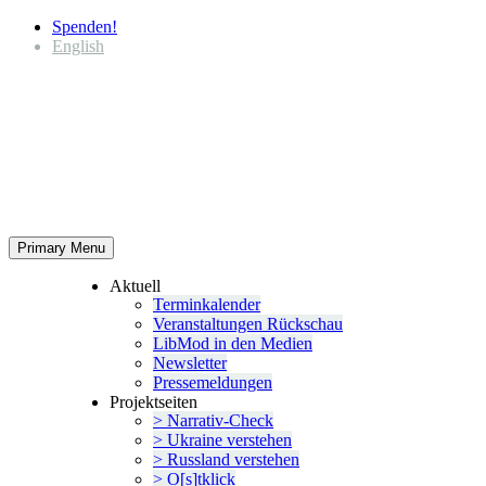
Spenden!
English
Primary Menu
Aktuell
Termin­ka­lender
Veran­stal­tungen Rückschau
LibMod in den Medien
Newsletter
Presse­mel­dungen
Projekt­seiten
> Narrativ-Check
> Ukraine verstehen
> Russland verstehen
> O[s]tklick