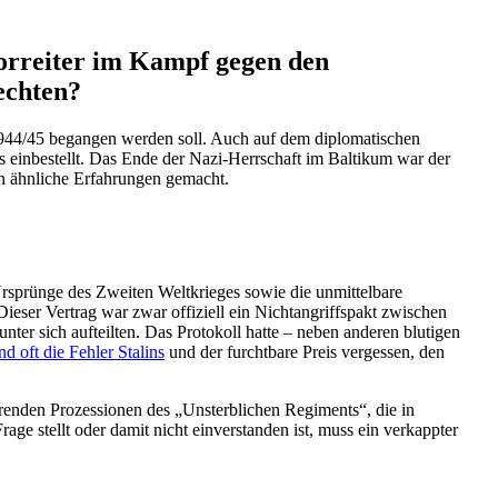
 Vorreiter im Kampf gegen den
echten?
1944/​45 begangen werden soll. Auch auf dem diplo­ma­ti­schen
nds einbe­stellt. Das Ende der Nazi-Herrschaft im Baltikum war der
n ähnliche Erfah­rungen gemacht.
rsprünge des Zweiten Weltkrieges sowie die unmit­telbare
ieser Vertrag war zwar offiziell ein Nicht­an­griffspakt zwischen
nter sich aufteilten. Das Protokoll hatte – neben anderen blutigen
 oft die Fehler Stalins
und der furchtbare Preis vergessen, den
­renden Prozes­sionen des „Unsterb­lichen Regiments“, die in
e stellt oder damit nicht einver­standen ist, muss ein verkappter