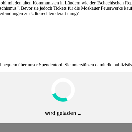
owohl mit den alten Kommu­nisten in Ländern wie der Tsche­chi­schen Rep
schismus“. Bevor sie jedoch Tickets für die Moskauer Feuer­werke kaufe
rbin­dungen zur Ultra­rechten derart innig?
bequem über unser Spendentool. Sie unter­stützen damit die publi­zis­t