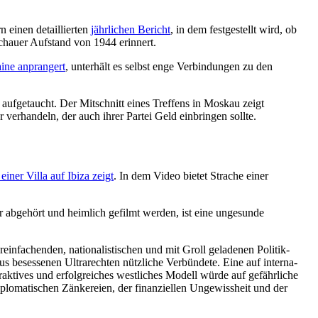
 einen detail­lierten
jährlichen Bericht
, in dem festge­stellt wird, ob
rschauer Aufstand von 1944 erinnert.
aine anprangert
, unterhält es selbst enge Verbin­dungen zu den
aufge­taucht. Der Mitschnitt eines Treffens in Moskau zeigt
r verhandeln, der auch ihrer Partei Geld einbringen sollte.
einer Villa auf Ibiza zeigt
. In dem Video bietet Strache einer
 abgehört und heimlich gefilmt werden, ist eine ungesunde
n­fa­chenden, natio­na­lis­ti­schen und mit Groll geladenen Politik­
s beses­senen Ultra­rechten nützliche Verbündete. Eine auf inter­na­
rak­tives und erfolg­reiches westliches Modell würde auf gefähr­liche
lo­ma­ti­schen Zänke­reien, der finan­zi­ellen Ungewissheit und der