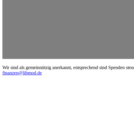
Wir sind als gemein­nützig anerkannt, entspre­chend sind Spenden steu
finanzen@libmod.de