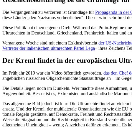
Die Vergan­genheit zu verzerren ist Grundlage für
Propa­ganda in der
diese Länder „den Nazismus verherr­lichen“. Dieser wird sehr breit def
Diese Politik hat einen eigenen Dreh: Während das Putin-Regime un
Ultra­rechten in Deutschland, Griechenland, Frank­reich, Italien und a
Vergangene Woche sind mit einem Exklu­siv­be­richt
der US-Nachrich­t
Vertreter der italie­ni­schen ultra­rechten Partei Lega
– ihres Zeichens Tei
Der Kreml findet in der europäi­schen Ultr
Im Frühjahr 2019 war ein Video öffentlich geworden,
das den Chef der
angeb­lichen russi­schen Oligar­chen­nichte Staats­auf­träge an – im Geg
Die Details liegen noch im Dunkeln. Wer machte diese Aufnahmen, und
Angewohnheit. Besser ist es, Extre­misten und auslän­dische Mario­ne
Das allge­meine Bild jedoch ist klar: Die Ultra­rechte findet an vielem 
ansatz. Und der Kreml, der multi­la­terale Organi­sa­tionen wie die EU
tionale Regeln gestützte, auf Demokratie, Freiheit und Rechts­staat­lic
Weise die Stagnation und die Recht­lo­sigkeit in Russland verdeut­lichen
allge­meinen Uneinigkeit – wenig Anzeichen dafür zu erkennen. Es kö