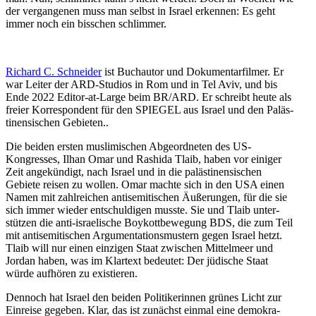
der vergan­genen muss man selbst in Israel erkennen: Es geht
immer noch ein bisschen schlimmer.
Richard C. Schneider
ist Buchautor und Dokumen­tar­filmer. Er
war Leiter der ARD-Studios in Rom und in Tel Aviv, und bis
Ende 2022 Editor-at-Large beim BR/​ARD. Er schreibt heute als
freier Korre­spondent für den SPIEGEL aus Israel und den Paläs­
ti­nen­si­schen Gebieten..
Die beiden ersten musli­mi­schen Abgeord­neten des US-
Kongresses, Ilhan Omar und Rashida Tlaib, haben vor einiger
Zeit angekündigt, nach Israel und in die paläs­ti­nen­si­schen
Gebiete reisen zu wollen. Omar machte sich in den USA einen
Namen mit zahlreichen antise­mi­ti­schen Äußerungen, für die sie
sich immer wieder entschul­digen musste. Sie und Tlaib unter­
stützen die anti-israe­lische Boykott­be­wegung BDS, die zum Teil
mit antise­mi­ti­schen Argumen­ta­ti­ons­mustern gegen Israel hetzt.
Tlaib will nur einen einzigen Staat zwischen Mittelmeer und
Jordan haben, was im Klartext bedeutet: Der jüdische Staat
würde aufhören zu existieren.
Dennoch hat Israel den beiden Politi­ke­rinnen grünes Licht zur
Einreise gegeben. Klar, das ist zunächst einmal eine demokra­