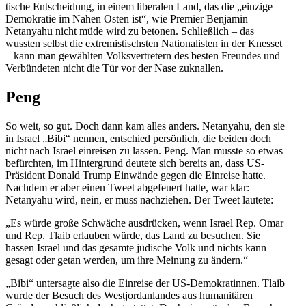
tische Entscheidung, in einem liberalen Land, das die „einzige
Demokratie im Nahen Osten ist“, wie Premier Benjamin
Netanyahu nicht müde wird zu betonen. Schließlich – das
wussten selbst die extre­mis­tischsten Natio­na­listen in der Knesset
– kann man gewählten Volks­ver­tretern des besten Freundes und
Verbün­deten nicht die Tür vor der Nase zuknallen.
Peng
So weit, so gut. Doch dann kam alles anders. Netanyahu, den sie
in Israel „Bibi“ nennen, entschied persönlich, die beiden doch
nicht nach Israel einreisen zu lassen. Peng. Man musste so etwas
befürchten, im Hinter­grund deutete sich bereits an, dass US-
Präsident Donald Trump Einwände gegen die Einreise hatte.
Nachdem er aber einen Tweet abgefeuert hatte, war klar:
Netanyahu wird, nein, er muss nachziehen. Der Tweet lautete:
„Es würde große Schwäche ausdrücken, wenn Israel Rep. Omar
und Rep. Tlaib erlauben würde, das Land zu besuchen. Sie
hassen Israel und das gesamte jüdische Volk und nichts kann
gesagt oder getan werden, um ihre Meinung zu ändern.“
„Bibi“ unter­sagte also die Einreise der US-Demokra­tinnen. Tlaib
wurde der Besuch des Westjor­dan­landes aus humani­tären