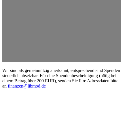
Wir sind als gemein­nützig anerkannt, entspre­chend sind Spenden
steuerlich absetzbar. Für eine Spenden­be­schei­nigung (nötig bei
einem Betrag über 200 EUR), senden Sie Ihre Adress­daten bitte
an
finanzen@libmod.de