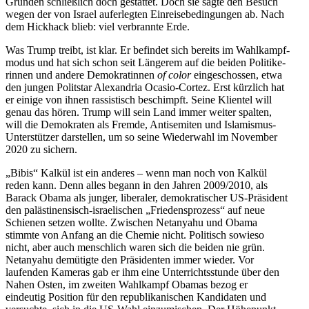
Gründen schließlich doch gestattet. Doch sie sagte den Besuch
wegen der von Israel aufer­legten Einrei­se­be­din­gungen ab. Nach
dem Hickhack blieb: viel verbrannte Erde.
Was Trump treibt, ist klar. Er befindet sich bereits im Wahlkampf­
modus und hat sich schon seit Längerem auf die beiden Politi­ke­
rinnen und andere Demokra­tinnen
of color
einge­schossen, etwa
den jungen Politstar Alexandria Ocasio-Cortez. Erst kürzlich hat
er einige von ihnen rassis­tisch beschimpft. Seine Klientel will
genau das hören. Trump will sein Land immer weiter spalten,
will die Demokraten als Fremde, Antise­miten und Islamismus-
Unter­stützer darstellen, um so seine Wiederwahl im November
2020 zu sichern.
„Bibis“ Kalkül ist ein anderes – wenn man noch von Kalkül
reden kann. Denn alles begann in den Jahren 2009/​2010, als
Barack Obama als junger, liberaler, demokra­ti­scher US-Präsident
den paläs­ti­nen­sisch-israe­li­schen „Friedens­prozess“ auf neue
Schienen setzen wollte. Zwischen Netanyahu und Obama
stimmte von Anfang an die Chemie nicht. Politisch sowieso
nicht, aber auch menschlich waren sich die beiden nie grün.
Netanyahu demütigte den Präsi­denten immer wieder. Vor
laufenden Kameras gab er ihm eine Unter­richts­stunde über den
Nahen Osten, im zweiten Wahlkampf Obamas bezog er
eindeutig Position für den republi­ka­ni­schen Kandi­daten und