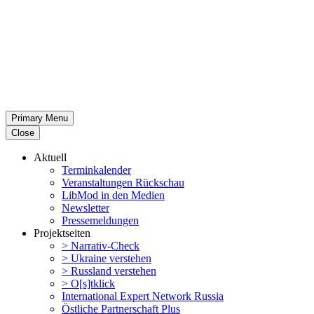
Primary Menu
Close
Aktuell
Termin­ka­lender
Veran­stal­tungen Rückschau
LibMod in den Medien
Newsletter
Presse­mel­dungen
Projekt­seiten
> Narrativ-Check
> Ukraine verstehen
> Russland verstehen
> O[s]tklick
Inter­na­tional Expert Network Russia
Östliche Partner­schaft Plus