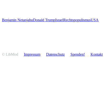
Benjamin Netanjahu
Donald Trump
Israel
Rechtspopulismus
USA
© LibMod
Impressum
Daten­schutz
Spenden!
Kontakt