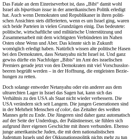
Das Fatale an dem Einrei­se­verbot ist, dass „Bibi“ damit wohl
Israel als
bipar­tisan issue
in der ameri­ka­ni­schen Politik erledigt
hat. Auch wenn Demokraten und Republi­kaner in ihren politi­
schen Ansichten stets diffe­rierten, wenn es um Israel ging, waren
sich beide Parteien in vielen Grund­zügen einig. Das bedeutete:
politische, wirtschaft­liche und militä­rische Unter­stützung und
Zusam­men­arbeit mit dem wichtigsten Verbün­deten im Nahen
Osten ohne Wenn und Aber. Das könnte sich in Zukunft
womöglich erledigt haben. Natürlich wissen alte politische Hasen
bei den Demokraten, dass Netanyahu nicht Israel ist. Und ganz
gewiss dürfte ein Nachfolger „Bibis“ im Amt des israe­li­schen
Premiers gerade jetzt von den Demokraten mit viel Vorschuss­lor­
beeren begrüßt werden – in der Hoffnung, die entgleisten Bezie­
hungen zu retten.
Doch solange entweder Netanyahu oder ein anderer aus dem
ultra­rechten Lager in Israel das Sagen hat, kann sich das
Verhältnis zu den USA als Staat nicht wieder verbessern. Die
USA verändern sich seit Langem. Die jungen Genera­tionen sind
in der Mehrheit Menschen
of color
, das Zeitalter des weißen
Mannes geht zu Ende. Die Jüngeren sind daher ganz automa­tisch
auf der Seite der Underdogs, der Paläs­ti­nenser, sie fühlen sich
aufgrund ihrer eigenen Geschichte mit ihnen verbunden. Ebenso
junge ameri­ka­nische Juden, die mit dem natio­na­lis­ti­schen
Judentum Israels und der Okkupa­ti­ons­po­litik nichts mehr zu tun