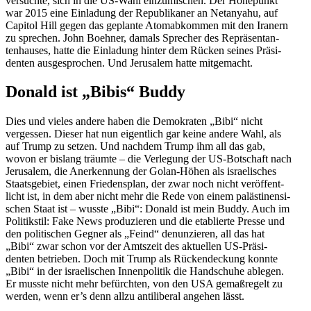
versuchte, sich in die US-Wahl einzu­mi­schen. Der Höhepunkt
war 2015 eine Einladung der Republi­kaner an Netanyahu, auf
Capitol Hill gegen das geplante Atomab­kommen mit den Iranern
zu sprechen. John Boehner, damals Sprecher des Reprä­sen­tan­
ten­hauses, hatte die Einladung hinter dem Rücken seines Präsi­
denten ausge­sprochen. Und Jerusalem hatte mitgemacht.
Donald ist „Bibis“ Buddy
Dies und vieles andere haben die Demokraten „Bibi“ nicht
vergessen. Dieser hat nun eigentlich gar keine andere Wahl, als
auf Trump zu setzen. Und nachdem Trump ihm all das gab,
wovon er bislang träumte – die Verlegung der US-Botschaft nach
Jerusalem, die Anerkennung der Golan-Höhen als israe­li­sches
Staats­gebiet, einen Friedensplan, der zwar noch nicht veröf­fent­
licht ist, in dem aber nicht mehr die Rede von einem paläs­ti­nen­si­
schen Staat ist – wusste „Bibi“: Donald ist mein Buddy. Auch im
Politikstil: Fake News produ­zieren und die etablierte Presse und
den politi­schen Gegner als „Feind“ denun­zieren, all das hat
„Bibi“ zwar schon vor der Amtszeit des aktuellen US-Präsi­
denten betrieben. Doch mit Trump als Rücken­de­ckung konnte
„Bibi“ in der israe­li­schen Innen­po­litik die Handschuhe ablegen.
Er musste nicht mehr befürchten, von den USA gemaß­regelt zu
werden, wenn er’s denn allzu antili­beral angehen lässt.