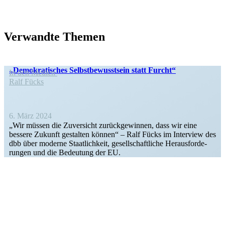
Verwandte Themen
„Demokra­ti­sches Selbst­be­wusstsein statt Furcht“
In den Medien
Ralf Fücks
6. März 2024
„Wir müssen die Zuver­sicht zurück­ge­winnen, dass wir eine
bessere Zukunft gestalten können“ – Ralf Fücks im Interview des
dbb über moderne Staat­lichkeit, gesell­schaft­liche Heraus­for­de­
rungen und die Bedeutung der EU.