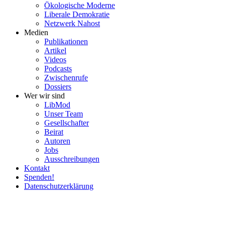
Ökolo­gische Moderne
Liberale Demokratie
Netzwerk Nahost
Medien
Publi­ka­tionen
Artikel
Videos
Podcasts
Zwischenrufe
Dossiers
Wer wir sind
LibMod
Unser Team
Gesell­schafter
Beirat
Autoren
Jobs
Ausschrei­bungen
Kontakt
Spenden!
Daten­schutz­er­klärung