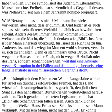
haben wollen. Für sie symbo­li­siert das Judentum Libera­lismus,
Menschen­rechte, Freiheit, also so ziemlich das Gegenteil dessen,
was Netanyahu seit nun einem Jahrzehnt nonstop propagiert.
Weiß Netanyahu das alles nicht? Man kann ihm vieles
vorwerfen, aber nicht, dass er dumm ist. Und leider ist es auch
so, dass sich sein düsteres Weltbild allmählich zu bewahr­heiten
scheint. Anders gesagt: Immer häufiger kommen Politiker
weltweit an die Macht, die ähnlich denken wie „Bibi“. Insofern
ist der Mann einer­seits überzeugt, für Israel das Richtige zu tun.
Anderer­seits, und das wiegt im Moment wohl schwerer, versucht
er, sich zu entlasten. Denn er steht massiv unter Druck. Nicht
wegen der Hamas oder der Fatah, nicht wegen Hizbollah oder
des Irans, sondern schlicht deswegen,
weil ihm eine Anklage
wegen Korruption in drei Fällen und damit mögli­cher­weise eine
lange Haftstrafe in einem israe­li­schen Gefängnis droht
.
„Bibi“ kämpft mit dem Rücken zur Wand. Lange Jahre war er
für Israel ein durchaus erfolg­reicher Premier, hat das Land
wirtschaftlich voran­ge­bracht, hat es geschafft, den jüdischen
Staat aus den nahöst­lichen Bürger­kriegen weitest­gehend heraus­
zu­halten. Doch gerade in der letzten Legis­la­tur­pe­riode hat
„Bibi“ alle Scham­grenzen fallen lassen. Auch dank Donald
Trump im Weißen Haus. Er hat sein Schicksal mit diesem Mann
verknüpft. Mit diesem Mann, nicht mit den USA. Er könnte