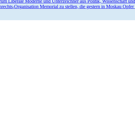
um Liberale Moderne und Unter­zeichner aus Politik, Wissen­schaft und G
­rechts-Organi­­sation Memorial zu stellen, die gestern in Moskau Opfer 