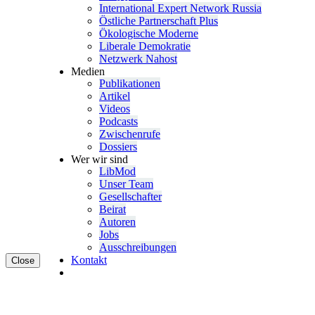
Inter­na­tional Expert Network Russia
Östliche Partner­schaft Plus
Ökolo­gische Moderne
Liberale Demokratie
Netzwerk Nahost
Medien
Publi­ka­tionen
Artikel
Videos
Podcasts
Zwischenrufe
Dossiers
Wer wir sind
LibMod
Unser Team
Gesell­schafter
Beirat
Autoren
Jobs
Ausschrei­bungen
Kontakt
Close