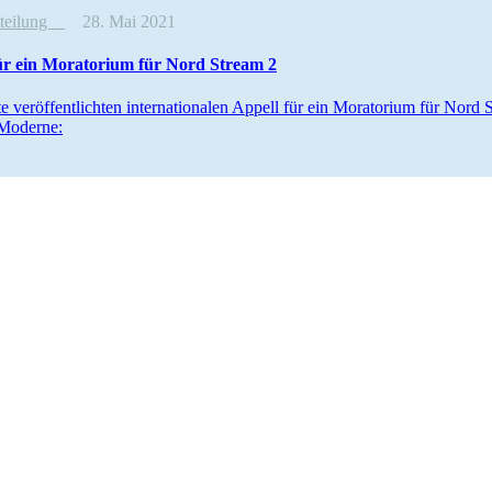
tteilung
28. Mai 2021
ür ein Moratorium für Nord Stream 2
 veröf­fent­lichten inter­na­tio­nalen Appell für ein Moratorium für Nor
 Moderne: