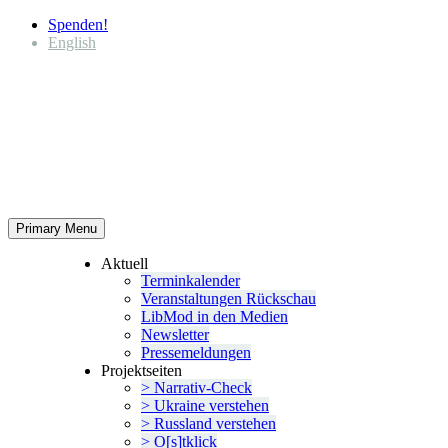
Spenden!
English
Primary Menu
Aktuell
Termin­ka­lender
Veran­stal­tungen Rückschau
LibMod in den Medien
Newsletter
Presse­mel­dungen
Projekt­seiten
> Narrativ-Check
> Ukraine verstehen
> Russland verstehen
> O[s]tklick