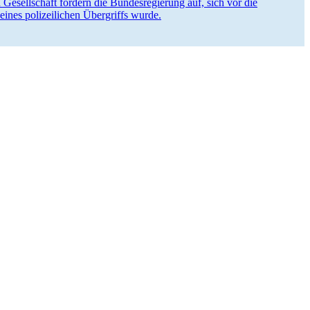
esell­schaft fordern die Bundes­re­gierung auf, sich vor die
eines polizei­lichen Übergriffs wurde.