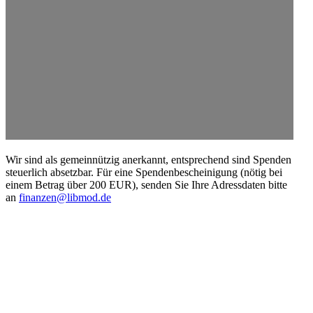
Wir sind als gemein­nützig anerkannt, entspre­chend sind Spenden
steuerlich absetzbar. Für eine Spenden­be­schei­nigung (nötig bei
einem Betrag über 200 EUR), senden Sie Ihre Adress­daten bitte
an
finanzen@libmod.de