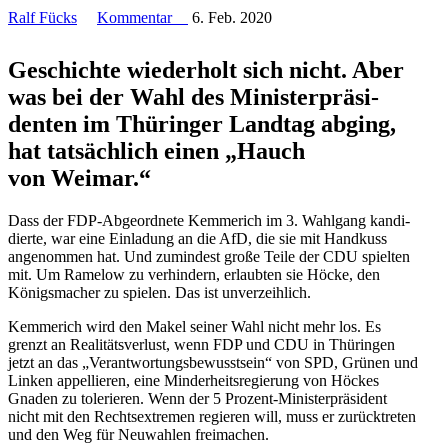
Ralf Fücks
Kommentar
6. Feb. 2020
Geschichte wiederholt sich nicht. Aber
was bei der Wahl des Minis­ter­prä­si­
denten im Thüringer Landtag abging,
hat tatsächlich einen „Hauch
von Weimar.“
Dass der FDP-Abgeordnete Kemmerich im 3. Wahlgang kandi­
dierte, war eine Einladung an die AfD, die sie mit Handkuss
angenommen hat. Und zumindest große Teile der CDU spielten
mit. Um Ramelow zu verhindern, erlaubten sie Höcke, den
Königs­macher zu spielen. Das ist unverzeihlich.
Kemmerich wird den Makel seiner Wahl nicht mehr los. Es
grenzt an Reali­täts­verlust, wenn FDP und CDU in Thüringen
jetzt an das „Verant­wor­tungs­be­wusstsein“ von SPD, Grünen und
Linken appel­lieren, eine Minder­heits­re­gierung von Höckes
Gnaden zu tolerieren. Wenn der 5 Prozent-Minis­ter­prä­sident
nicht mit den Rechts­extremen regieren will, muss er zurück­treten
und den Weg für Neuwahlen freimachen.