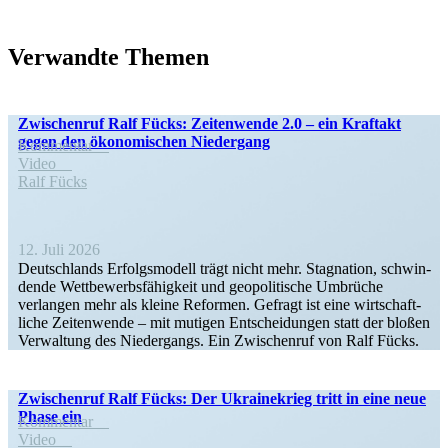
Verwandte Themen
Zwischenruf Ralf Fücks: Zeiten­wende 2.0 – ein Kraftakt
gegen den ökono­mi­schen Niedergang
Kommentar
Video
Ralf Fücks
12. Juli 2026
Deutsch­lands Erfolgs­modell trägt nicht mehr. Stagnation, schwin­
dende Wettbe­werbs­fä­higkeit und geopo­li­tische Umbrüche
verlangen mehr als kleine Reformen. Gefragt ist eine wirtschaft­
liche Zeiten­wende – mit mutigen Entschei­dungen statt der bloßen
Verwaltung des Nieder­gangs. Ein Zwischenruf von Ralf Fücks.
Zwischenruf Ralf Fücks: Der Ukrai­ne­krieg tritt in eine neue
Phase ein
Kommentar
Video