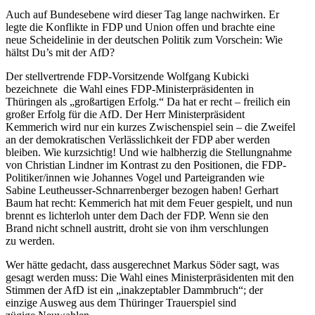
Auch auf Bundes­ebene wird dieser Tag lange nachwirken. Er
legte die Konflikte in FDP und Union offen und brachte eine
neue Schei­de­linie in der deutschen Politik zum Vorschein: Wie
hältst Du’s mit der AfD?
Der stell­ver­trende FDP-Vorsit­zende Wolfgang Kubicki
bezeichnete die Wahl eines FDP-Minis­ter­prä­si­denten in
Thüringen als „großar­tigen Erfolg.“ Da hat er recht – freilich ein
großer Erfolg für die AfD. Der Herr Minis­ter­prä­sident
Kemmerich wird nur ein kurzes Zwischen­spiel sein – die Zweifel
an der demokra­ti­schen Verläss­lichkeit der FDP aber werden
bleiben. Wie kurzsichtig! Und wie halbherzig die Stellung­nahme
von Christian Lindner im Kontrast zu den Positionen, die FDP-
Politi­ker/innen wie Johannes Vogel und Partei­granden wie
Sabine Leutheusser-Schnar­ren­berger bezogen haben! Gerhart
Baum hat recht: Kemmerich hat mit dem Feuer gespielt, und nun
brennt es lichterloh unter dem Dach der FDP. Wenn sie den
Brand nicht schnell austritt, droht sie von ihm verschlungen
zu werden.
Wer hätte gedacht, dass ausge­rechnet Markus Söder sagt, was
gesagt werden muss: Die Wahl eines Minis­ter­prä­si­denten mit den
Stimmen der AfD ist ein „inakzep­tabler Dammbruch“; der
einzige Ausweg aus dem Thüringer Trauer­spiel sind