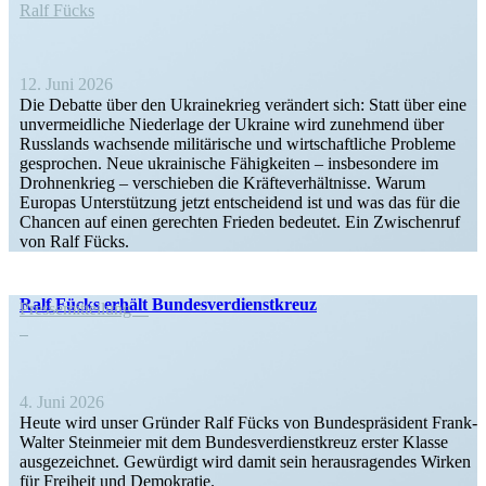
Ralf Fücks
12. Juni 2026
Die Debatte über den Ukrai­ne­krieg verändert sich: Statt über eine
unver­meid­liche Niederlage der Ukraine wird zunehmend über
Russlands wachsende militä­rische und wirtschaft­liche Probleme
gesprochen. Neue ukrai­nische Fähig­keiten – insbe­sondere im
Drohnen­krieg – verschieben die Kräfte­ver­hält­nisse. Warum
Europas Unter­stützung jetzt entscheidend ist und was das für die
Chancen auf einen gerechten Frieden bedeutet. Ein Zwischenruf
von Ralf Fücks.
Ralf Fücks erhält Bundesverdienstkreuz
Presse­mit­teilung
4. Juni 2026
Heute wird unser Gründer Ralf Fücks von Bundes­prä­sident Frank-
Walter Stein­meier mit dem Bundes­ver­dienst­kreuz erster Klasse
ausge­zeichnet. Gewürdigt wird damit sein heraus­ra­gendes Wirken
für Freiheit und Demokratie.