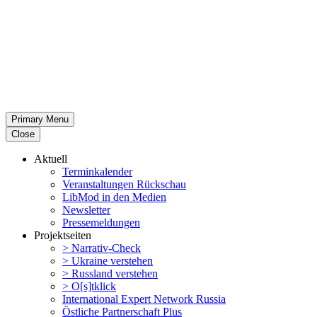
Primary Menu
Close
Aktuell
Termin­ka­lender
Veran­stal­tungen Rückschau
LibMod in den Medien
Newsletter
Presse­mel­dungen
Projekt­seiten
> Narrativ-Check
> Ukraine verstehen
> Russland verstehen
> O[s]tklick
Inter­na­tional Expert Network Russia
Östliche Partner­schaft Plus