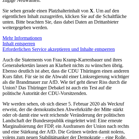
zügige Neuwahlen.
Sie sehen gerade einen Platzhalterinhalt von
X
. Um auf den
eigentlichen Inhalt zuzugreifen, klicken Sie auf die Schaltfläche
unten. Bitte beachten Sie, dass dabei Daten an Drittanbieter
weitergegeben werden.
Mehr Informationen
Inhalt entsperren
Erforderlichen Service akzeptieren und Inhalte entsperren
Auch die State­ments von Frau Kramp-Karren­bauer und ihres
General­se­kretärs lassen an Klarheit nichts zu wünschen übrig.
Ebenso deutlich ist aber, dass die CDU Thüringen einen anderen
Kurs fährt. Für sie ist die Abwahl einer Links­re­gierung wichtiger
als die Brand­mauer zur AfD. Wie tief geht dieser Riss durch die
Union? Das Thüringer Debakel ist auch ein Test auf die
politische Autorität der CDU-Vorsitzenden.
Wir werden sehen, ob sich dieser 5. Februar 2020 als Weckruf
erweist, der die demokra­ti­schen Abwehr­kräfte der Mitte stärkt
oder ob damit eine weit reichende Verän­derung der politi­schen
Landschaft der Bundes­re­publik einge­leitet wird: Eine erneute
Margi­na­li­sierung der FDP, ein Ausfransen der Union nach rechts
und eine Stärkung der AfD. Die Grünen würden damit nolens,
volens zum neuen Stabi­li­täts­anker der Demokratie – eine Rolle,