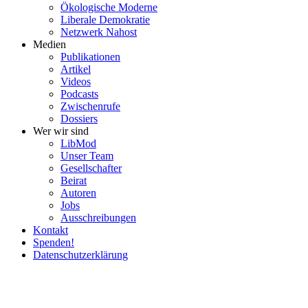
Ökolo­gische Moderne
Liberale Demokratie
Netzwerk Nahost
Medien
Publi­ka­tionen
Artikel
Videos
Podcasts
Zwischenrufe
Dossiers
Wer wir sind
LibMod
Unser Team
Gesell­schafter
Beirat
Autoren
Jobs
Ausschrei­bungen
Kontakt
Spenden!
Daten­schutz­er­klärung