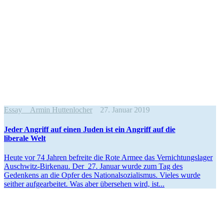
Essay
Armin Huttenlocher
27. Januar 2019
Jeder Angriff auf einen Juden ist ein Angriff auf die
liberale Welt
Heute vor 74 Jahren befreite die Rote Armee das Vernich­tungs­lager
Auschwitz-Birkenau. Der 27. Januar wurde zum Tag des
Gedenkens an die Opfer des Natio­nal­so­zia­lismus. Vieles wurde
seither aufge­ar­beitet. Was aber übersehen wird, ist...