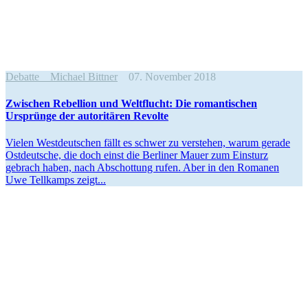
Debatte
Michael Bittner
07. November 2018
Zwischen Rebellion und Weltflucht: Die roman­ti­schen
Ursprünge der autori­tären Revolte
Vielen West­deut­schen fällt es schwer zu ver­ste­hen, warum gerade
Ost­deut­sche, die doch einst die Ber­li­ner Mauer zum Ein­sturz
gebrach haben, nach Abschot­tung rufen. Aber in den Romanen
Uwe Tell­kamps zeigt...