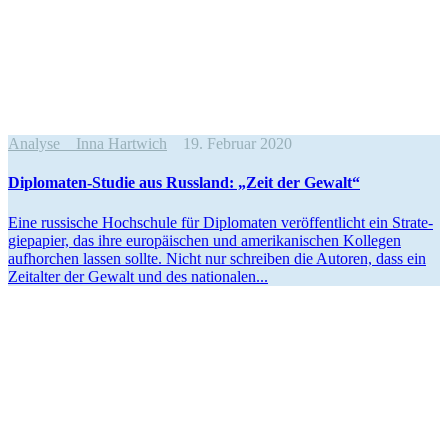
Analyse
Inna Hartwich
19. Februar 2020
Diplo­maten-Studie aus Russland: „Zeit der Gewalt“
Eine russische Hochschule für Diplo­maten veröf­fent­licht ein Strate­
gie­papier, das ihre europäi­schen und ameri­ka­ni­schen Kollegen
aufhorchen lassen sollte. Nicht nur schreiben die Autoren, dass ein
Zeitalter der Gewalt und des nationalen...