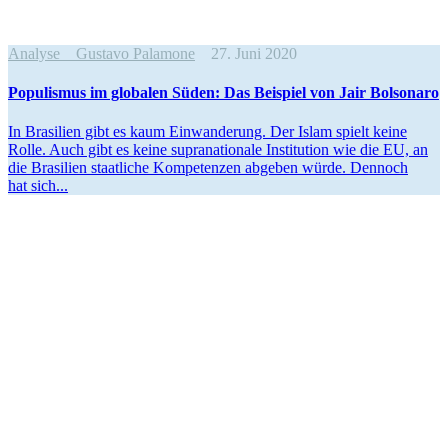
Analyse
Gustavo Palamone
27. Juni 2020
Populismus im globalen Süden: Das Beispiel von Jair Bolsonaro
In Brasilien gibt es kaum Einwan­derung. Der Islam spielt keine
Rolle. Auch gibt es keine supra­na­tionale Insti­tution wie die EU, an
die Brasilien staat­liche Kompe­tenzen abgeben würde. Dennoch
hat sich...