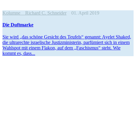
Kolumne
Richard C. Schneider
01. April 2019
Die Duftmarke
Sie wird „das schöne Gesicht des Teufels“ genannt: Ayelet Shaked,
die ultra­rechte israe­lische Justiz­mi­nis­terin, parfü­miert sich in einem
Wahlspot mit einem Flakon, auf dem „Faschismus“ steht. Wie
kommt es, dass...