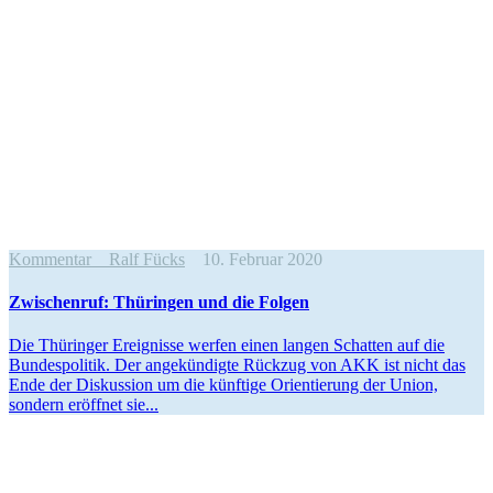
Kommentar
Ralf Fücks
10. Februar 2020
Zwischenruf: Thüringen und die Folgen
Die Thüringer Ereig­nisse werfen einen langen Schatten auf die
Bundes­po­litik. Der angekün­digte Rückzug von AKK ist nicht das
Ende der Diskussion um die künftige Orien­tierung der Union,
sondern eröffnet sie...