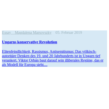
Essay
Magdalena Marsovszky
05. Februar 2019
Ungarns konser­vative Revolution
Eliten­feind­lichkeit, Rassismus, Antise­mi­tismus: Das völkisch-
autoritäre Denken des 19. und 20 Jahrhun­derts ist in Ungarn tief
verankert. Viktor Orbán baut darauf sein illibe­rales Regime, das er
als Modell für Europa sieht....