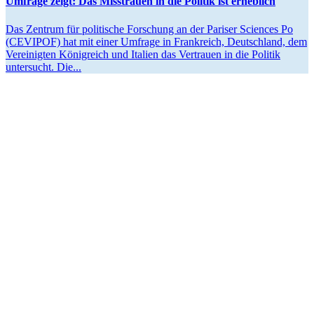
Umfrage zeigt: Das Misstrauen in die Politik ist erheblich
Das Zentrum für politische Forschung an der Pariser Sciences Po
(CEVIPOF) hat mit einer Umfrage in Frank­reich, Deutschland, dem
Verei­nigten König­reich und Italien das Vertrauen in die Politik
unter­sucht. Die...