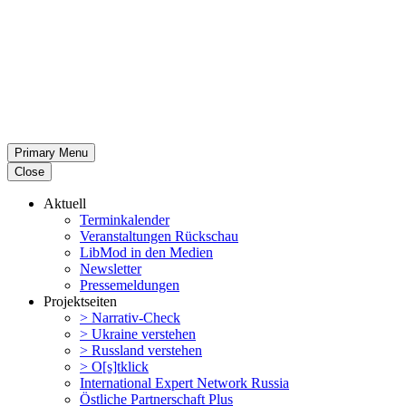
Primary Menu
Close
Aktuell
Termin­ka­lender
Veran­stal­tungen Rückschau
LibMod in den Medien
Newsletter
Presse­mel­dungen
Projekt­seiten
> Narrativ-Check
> Ukraine verstehen
> Russland verstehen
> O[s]tklick
Inter­na­tional Expert Network Russia
Östliche Partner­schaft Plus