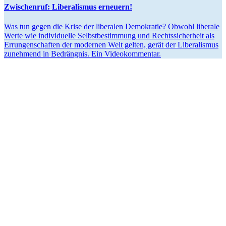
Zwischenruf: Libera­lismus erneuern!
Was tun gegen die Krise der liberalen Demokratie? Obwohl liberale
Werte wie indivi­duelle Selbst­be­stimmung und Rechts­si­cherheit als
Errun­gen­schaften der modernen Welt gelten, gerät der Libera­lismus
zunehmend in Bedrängnis. Ein Videokommentar.