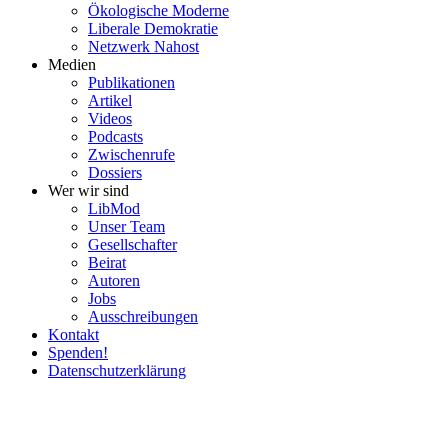
Ökolo­gische Moderne
Liberale Demokratie
Netzwerk Nahost
Medien
Publi­ka­tionen
Artikel
Videos
Podcasts
Zwischenrufe
Dossiers
Wer wir sind
LibMod
Unser Team
Gesell­schafter
Beirat
Autoren
Jobs
Ausschrei­bungen
Kontakt
Spenden!
Daten­schutz­er­klärung