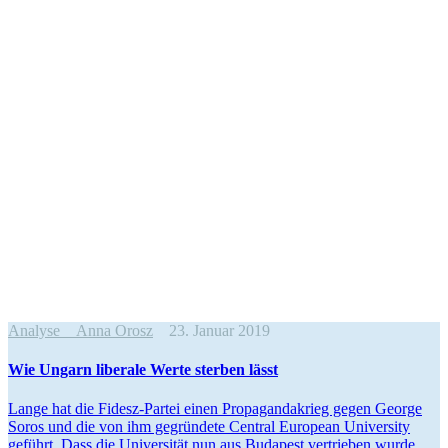
Analyse
Anna Orosz
23. Januar 2019
Wie Ungarn liberale Werte sterben lässt
Lange hat die Fidesz-Partei einen Propa­gan­da­krieg gegen George
Soros und die von ihm gegründete Central European University
geführt. Dass die Univer­sität nun aus Budapest vertrieben wurde