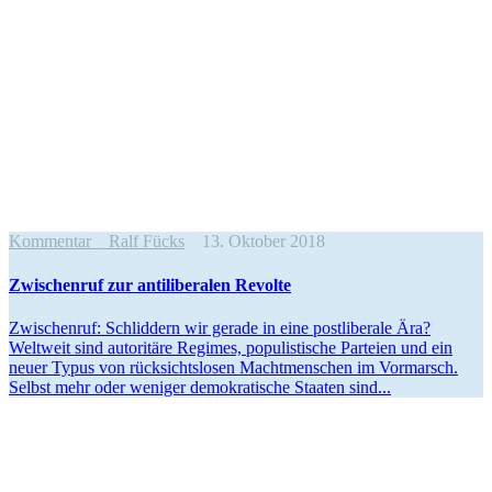
Kommentar
Ralf Fücks
13. Oktober 2018
Zwischenruf zur antili­be­ralen Revolte
Zwischenruf: Schliddern wir gerade in eine postli­berale Ära?
Weltweit sind autoritäre Regimes, populis­tische Parteien und ein
neuer Typus von rücksichts­losen Macht­men­schen im Vormarsch.
Selbst mehr oder weniger demokra­tische Staaten sind...