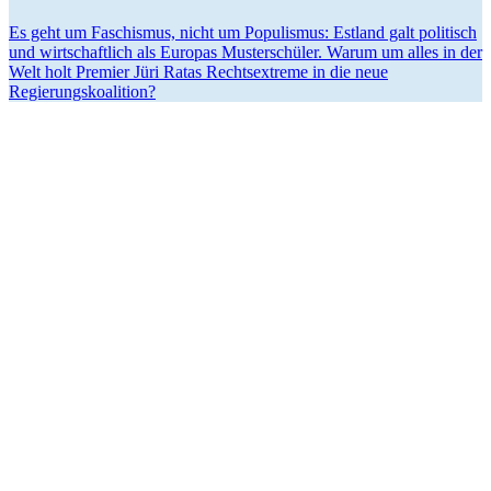
Es geht um Faschismus, nicht um Populismus: Estland galt politisch
und wirtschaftlich als Europas Muster­schüler. Warum um alles in der
Welt holt Premier Jüri Ratas Rechts­extreme in die neue
Regierungskoalition?