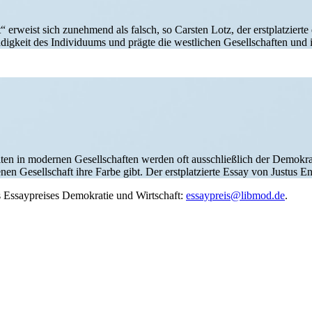
erweist sich zunehmend als falsch, so Carsten Lotz, der erstplat­zierte de
gkeit des Indivi­duums und prägte die westlichen Gesell­schaften und ih
ten in modernen Gesell­schaften werden oft ausschließlich der Demokrati
offenen Gesell­schaft ihre Farbe gibt. Der erstplat­zierte Essay von Just
s Essay­preises Demokratie und Wirtschaft:
essaypreis@libmod.de
.