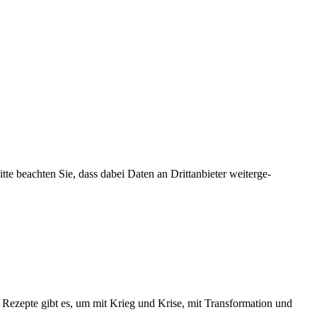
tte beachten Sie, dass dabei Daten an Dritt­an­bieter weiter­ge­
 Rezepte gibt es, um mit Krieg und Krise, mit Trans­for­mation und