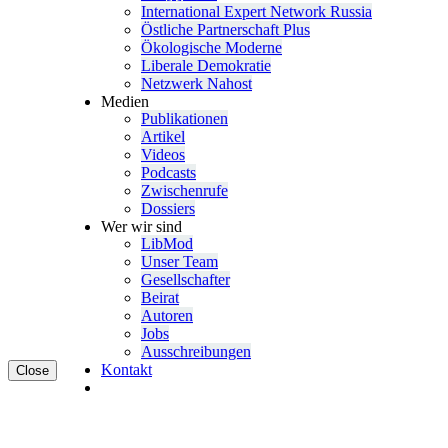
Inter­na­tional Expert Network Russia
Östliche Partner­schaft Plus
Ökolo­gische Moderne
Liberale Demokratie
Netzwerk Nahost
Medien
Publi­ka­tionen
Artikel
Videos
Podcasts
Zwischenrufe
Dossiers
Wer wir sind
LibMod
Unser Team
Gesell­schafter
Beirat
Autoren
Jobs
Ausschrei­bungen
Kontakt
Close