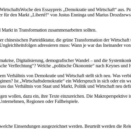
rtschafts­Woche den Essay­preis „Demokratie und Wirtschaft“ aus. Präm
yer für den Markt „Liberté!“ von Justus Enninga und Marius Drozdzewski
Markt in Trans­for­mation zusam­men­ar­beiten sollten.
ine­si­schen Partei­dik­tatur, die grüne Trans­for­mation der Wirtschaft u
nd Ungleich­heits­folgen adres­sieren muss: Wann je war das Inein­ander vo
ma­krise, Digita­li­sierung, demogra­fi­scher Wandel – und die System­k
ische Verflechtung“? Welche „politische Ökonomie“ nach Keynes und
m Verhältnis von Demokratie und Wirtschaft stellt sich neu. Was verbi
egimen? Ist „Wirtschafts­de­mo­kratie“ ein Wider­spruch in sich oder ein
ss das Verhältnis von Staat und Markt, Politik und Wirtschaft neu defi
gen wollen, dazu ein, ihre Texte einzu­reichen. Die Makro­per­spektive is
Unter­nehmen, Regionen oder Fallbeispiele.
, welche Einsen­dungen ausge­zeichnet werden. Beurteilt werden die Relev