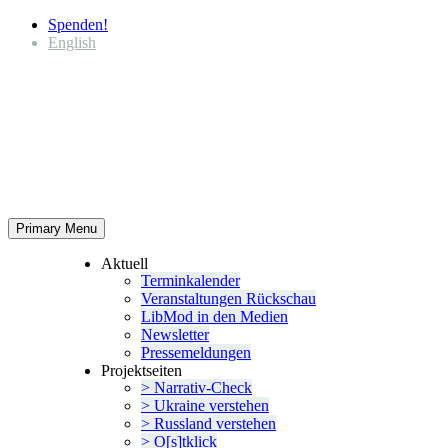
Spenden!
English
Primary Menu
Aktuell
Termin­ka­lender
Veran­stal­tungen Rückschau
LibMod in den Medien
Newsletter
Presse­mel­dungen
Projekt­seiten
> Narrativ-Check
> Ukraine verstehen
> Russland verstehen
> O[s]tklick