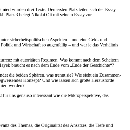
iert wurden drei Texte. Den ersten Platz teilen sich der Essay
. Platz 3 belegt Nikolai Ott mit seinem Essay zur
nter sicher­heits­po­li­ti­schen Aspekten – und eine Geld- und
n Politik und Wirtschaft so augen­fällig – und war je das Verhältnis
on­kurrenz mit autori­tären Regimen. Was kommt nach dem Scheitern
 Hayek braucht es nach dem Ende vom „Ende der Geschichte“?
ndet die beiden Sphären, was trennt sie? Wie sieht ein Zusam­men­
 wegwei­sendes Konzept? Und wie lassen sich große Heraus­for­de­
niert werden?
t für uns genauso inter­essant wie die Mikro­per­spektive, das
anz des Themas, die Origi­na­lität des Ansatzes, die Tiefe und