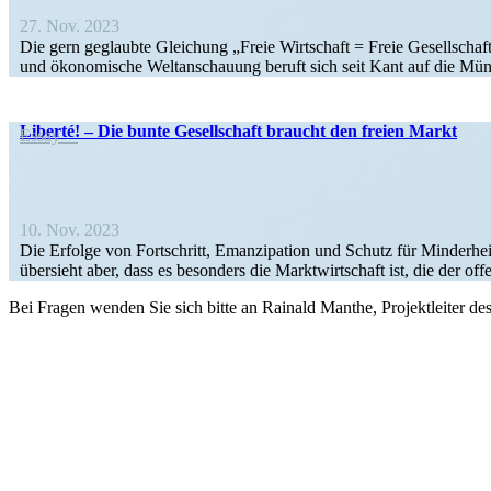
27. Nov. 2023
Die gern geglaubte Gleichung „Freie Wirtschaft = Freie Gesell­schaft“ 
und ökono­mische Weltan­schauung beruft sich seit Kant auf die Mündi
Liberté! – Die bunte Gesell­schaft braucht den freien Markt
Essay
10. Nov. 2023
Die Erfolge von Fortschritt, Emanzi­pation und Schutz für Minder­hei
übersieht aber, dass es besonders die Markt­wirt­schaft ist, die der 
Bei Fragen wenden Sie sich bitte an Rainald Manthe, Projekt­leiter de