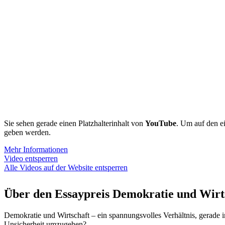
Sie sehen gerade einen Platz­hal­ter­inhalt von
YouTube
. Um auf den eig
geben werden.
Mehr Infor­ma­tionen
Video entsperren
Alle Videos auf der Website entsperren
Über den Essay­preis Demokratie und Wirt
Demokratie und Wirtschaft – ein spannungs­volles Verhältnis, gerade i
Unsicherheit umzugehen?