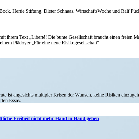
han Bock, Hertie Stiftung, Dieter Schnaas, Wirtschafts­Woche und Ralf 
 ihrem Text „Liberté! Die bunte Gesell­schaft braucht einen freien Ma
 seinem Plädoyer „Für eine neue Risikogesellschaft“.
Heute ist angesichts multipler Krisen der Wunsch, keine Risiken einzu­ge
erten Essay.
ft­liche Freiheit nicht mehr Hand in Hand gehen