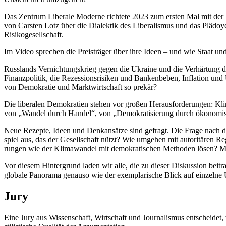
Das Zentrum Liberale Moderne richtete 2023 zum ersten Mal mit der Wi
von Carsten Lotz über die Dialektik des Libera­lismus und das Plädo
Risikogesellschaft.
Im Video sprechen die Preis­träger über ihre Ideen – und wie Staat und 
Russlands Vernich­tungs­krieg gegen die Ukraine und die Verhärtung der ch
Finanz­po­litik, die Rezes­si­ons­ri­siken und Banken­beben, Inflation u
von Demokratie und Markt­wirt­schaft so prekär?
Die liberalen Demokratien stehen vor großen Heraus­for­de­rungen: Kli
von „Wandel durch Handel“, von „Demokra­ti­sierung durch ökono­m
Neue Rezepte, Ideen und Denkan­sätze sind gefragt. Die Frage nach de
spiel aus, das der Gesell­schaft nützt? Wie umgehen mit autori­tären R
rungen wie der Klima­wandel mit demokra­ti­schen Methoden lösen? Mu
Vor diesem Hinter­grund laden wir alle, die zu dieser Diskussion beitra
globale Panorama genauso wie der exempla­rische Blick auf einzelne 
Jury
Eine Jury aus Wissen­schaft, Wirtschaft und Journa­lismus entscheidet