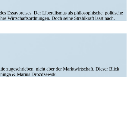
s Essay­preises. Der Libera­lismus als philo­so­phische, politische
re Wirtschafts­ord­nungen. Doch seine Strahl­kraft lässt nach.
e zugeschrieben, nicht aber der Markt­wirt­schaft. Dieser Blick
us Enninga & Marius Drozdzewski