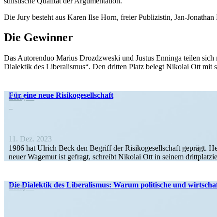
stilis­tische Qualität der Argumentation.
Die Jury besteht aus Karen Ilse Horn, freier Publi­zistin, Jan-Jonat
Die Gewinner
Das Autorenduo Marius Drozdzweski und Justus Enninga teilen sich mit
Dialektik des Libera­lismus“. Den dritten Platz belegt Nikolai Ott mit
Für eine neue Risikogesellschaft
Essay
11. Dez. 2023
1986 hat Ulrich Beck den Begriff der Risiko­ge­sell­schaft geprägt. 
neuer Wagemut ist gefragt, schreibt Nikolai Ott in seinem dritt­plat­zi
Die Dialektik des Libera­lismus: Warum politische und wirtscha
Essay