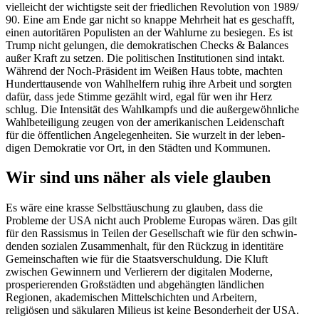
vielleicht der wichtigste seit der fried­lichen Revolution von 1989/​
90. Eine am Ende gar nicht so knappe Mehrheit hat es geschafft,
einen autori­tären Populisten an der Wahlurne zu besiegen. Es ist
Trump nicht gelungen, die demokra­ti­schen Checks & Balances
außer Kraft zu setzen. Die politi­schen Insti­tu­tionen sind intakt.
Während der Noch-Präsident im Weißen Haus tobte, machten
Hundert­tau­sende von Wahlhelfern ruhig ihre Arbeit und sorgten
dafür, dass jede Stimme gezählt wird, egal für wen ihr Herz
schlug. Die Inten­sität des Wahlkampfs und die außer­ge­wöhn­liche
Wahlbe­tei­ligung zeugen von der ameri­ka­ni­schen Leiden­schaft
für die öffent­lichen Angele­gen­heiten. Sie wurzelt in der leben­
digen Demokratie vor Ort, in den Städten und Kommunen.
Wir sind uns näher als viele glauben
Es wäre eine krasse Selbst­täu­schung zu glauben, dass die
Probleme der USA nicht auch Probleme Europas wären. Das gilt
für den Rassismus in Teilen der Gesell­schaft wie für den schwin­
denden sozialen Zusam­menhalt, für den Rückzug in identitäre
Gemein­schaften wie für die Staats­ver­schuldung. Die Kluft
zwischen Gewinnern und Verlierern der digitalen Moderne,
prospe­rie­renden Großstädten und abgehängten ländlichen
Regionen, akade­mi­schen Mittel­schichten und Arbeitern,
religiösen und säkularen Milieus ist keine Beson­derheit der USA.