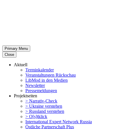
Primary Menu
Close
Aktuell
Termin­ka­lender
Veran­stal­tungen Rückschau
LibMod in den Medien
Newsletter
Presse­mel­dungen
Projekt­seiten
> Narrativ-Check
> Ukraine verstehen
> Russland verstehen
> O[s]tklick
Inter­na­tional Expert Network Russia
Östliche Partner­schaft Plus