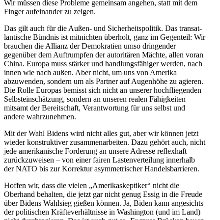
Wir müssen diese Probleme gemeinsam angehen, statt mit dem
Finger aufein­ander zu zeigen.
Das gilt auch für die Außen- und Sicher­heits­po­litik. Das trans­at­
lan­tische Bündnis ist mitnichten überholt, ganz im Gegenteil: Wir
brauchen die Allianz der Demokratien umso dringender
gegenüber dem Auftrumpfen der autori­tären Mächte, allen voran
China. Europa muss stärker und handlungs­fä­higer werden, nach
innen wie nach außen. Aber nicht, um uns von Amerika
abzuwenden, sondern um als Partner auf Augenhöhe zu agieren.
Die Rolle Europas bemisst sich nicht an unserer hochflie­genden
Selbst­ein­schätzung, sondern an unseren realen Fähig­keiten
mitsamt der Bereit­schaft, Verant­wortung für uns selbst und
andere wahrzunehmen.
Mit der Wahl Bidens wird nicht alles gut, aber wir können jetzt
wieder konstruk­tiver zusam­men­ar­beiten. Dazu gehört auch, nicht
jede ameri­ka­nische Forderung an unsere Adresse reflexhaft
zurück­zu­weisen – von einer fairen Lasten­ver­teilung innerhalb
der NATO bis zur Korrektur asymme­tri­scher Handelsbarrieren.
Hoffen wir, dass die vielen „Ameri­ka­skep­tiker“ nicht die
Oberhand behalten, die jetzt gar nicht genug Essig in die Freude
über Bidens Wahlsieg gießen können. Ja, Biden kann angesichts
der politi­schen Kräfte­ver­hält­nisse in Washington (und im Land)