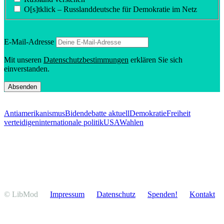
O[s]tklick – Russland­deutsche für Demokratie im Netz
E‑Mail-Adresse
Mit unseren
Daten­schutz­be­stim­mungen
erklären Sie sich
einverstanden.
Antiamerikanismus
Biden
debatte aktuell
Demokratie
Freiheit
verteidigen
internationale politik
USA
Wahlen
© LibMod
Impressum
Daten­schutz
Spenden!
Kontakt