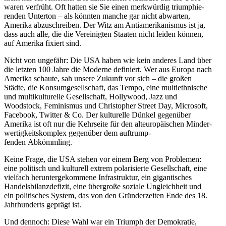
waren verfrüht. Oft hatten sie Sie einen merkwürdig trium­phie­
renden Unterton – als könnten manche gar nicht abwarten,
Amerika abzuschreiben. Der Witz am Antiame­ri­ka­nismus ist ja,
dass auch alle, die die Verei­nigten Staaten nicht leiden können,
auf Amerika fixiert sind.
Nicht von ungefähr: Die USA haben wie kein anderes Land über
die letzten 100 Jahre die Moderne definiert. Wer aus Europa nach
Amerika schaute, sah unsere Zukunft vor sich – die großen
Städte, die Konsum­ge­sell­schaft, das Tempo, eine multi­eth­nische
und multi­kul­tu­relle Gesell­schaft, Hollywood, Jazz und
Woodstock, Feminismus und Chris­topher Street Day, Microsoft,
Facebook, Twitter & Co. Der kultu­relle Dünkel gegenüber
Amerika ist oft nur die Kehrseite für den alteu­ro­päi­schen Minder­
wer­tig­keits­komplex gegenüber dem auftrump­
fenden Abkömmling.
Keine Frage, die USA stehen vor einem Berg von Problemen:
eine politisch und kulturell extrem polari­sierte Gesell­schaft, eine
vielfach herun­ter­ge­kommene Infra­struktur, ein gigan­ti­sches
Handels­bi­lanz­de­fizit, eine übergroße soziale Ungleichheit und
ein politi­sches System, das von den Gründer­zeiten Ende des 18.
Jahrhun­derts geprägt ist.
Und dennoch: Diese Wahl war ein Triumph der Demokratie,