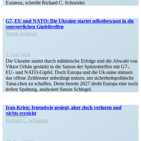
Existenz, schreibt Richard C. Schneider.
G7, EU und NATO: Die Ukraine startet selbst­be­wusst in die
sommer­lichen Gipfeltreffen
Analyse
Simon Schlegel
3. Juni 2026
Die Ukraine startet durch militä­rische Erfolge und die Abwahl von
Viktor Orbán gestärkt in die Saison der Spitzen­treffen mit G7‑,
EU- und NATO-Gipfel. Doch Europa und die Uk-raine müssen
das offene Zeitfenster unbedingt nutzen, um sicher­heits­po­li­tische
Tatsa-chen zu schaffen. Denn bereits 2027 droht Europa eine noch
tiefere Spaltung, analy­siert Simon Schlegel.
Iran-Krieg: Irgendwie gesiegt, aber doch verloren und
nichts erreicht
Kolumne
Richard C. Schneider