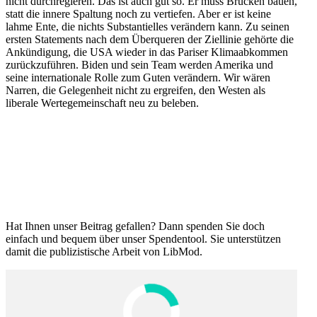
nicht durch­re­gieren. Das ist auch gut so. Er muss Brücken bauen,
statt die innere Spaltung noch zu vertiefen. Aber er ist keine
lahme Ente, die nichts Substan­ti­elles verändern kann. Zu seinen
ersten State­ments nach dem Überqueren der Ziellinie gehörte die
Ankün­digung, die USA wieder in das Pariser Klima­ab­kommen
zurück­zu­führen. Biden und sein Team werden Amerika und
seine inter­na­tionale Rolle zum Guten verändern. Wir wären
Narren, die Gelegenheit nicht zu ergreifen, den Westen als
liberale Werte­ge­mein­schaft neu zu beleben.
Hat Ihnen unser Beitrag gefallen? Dann spenden Sie doch
einfach und bequem über unser Spendentool. Sie unter­stützen
damit die publi­zis­tische Arbeit von LibMod.