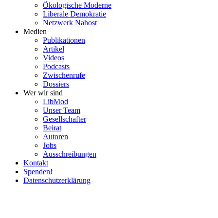
Ökolo­gische Moderne
Liberale Demokratie
Netzwerk Nahost
Medien
Publi­ka­tionen
Artikel
Videos
Podcasts
Zwischenrufe
Dossiers
Wer wir sind
LibMod
Unser Team
Gesell­schafter
Beirat
Autoren
Jobs
Ausschrei­bungen
Kontakt
Spenden!
Daten­schutz­er­klärung