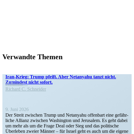
Verwandte Themen
Iran-Krieg: Trump pfeift. Aber Netanyahu tanzt nicht.
Zumindest nicht sofort.
Kolumne
Richard C. Schneider
9. Juni 2026
Der Streit zwischen Trump und Netanyahu offenbart eine gefähr­
liche Allianz zwischen Washington und Jerusalem. Es geht dabei
um mehr als um die Frage Deal oder Sieg und das politische
Überleben zweier Männer – für Israel geht es auch um die eigene